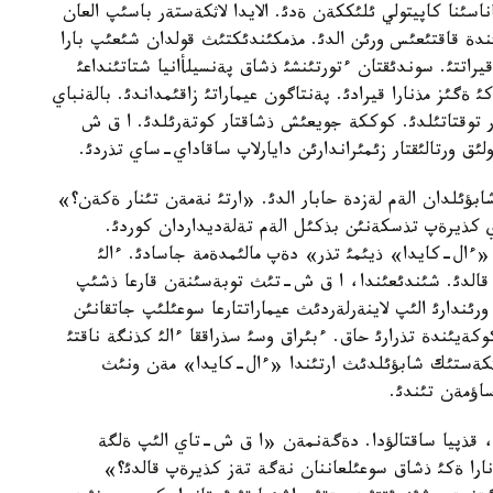
اناسئنا كاپيتولي ئلئككةن ةدئ. الايدا لاثكةستةر باسئپ العان
ندة قاقتئعئس ورئن الدئ. مذمكئندئكتئث قولدان شئعئپ بارا
راتتئ. سوندئقتان ءتورتئنشئ ذشاق پةنسيلأانيا شتاتئنداعئ
ئث ماثئنا قذلادئ. 110 قاباتتئق ةكئ ةگئز مذنارا قيرادئ. پةنتاگون عيماراتئ زاقئمداندئ. بالةنباي
ةر توقتاتئلدئ. كوككة جويعئش ذشاقتار كوتةرئلدئ. ا ق ش
لئق ورتالئقتار زئمئراندارئن دايارلاپ ساقاداي-ساي تذردئ.
شابؤئلدان الةم لةزدة حابار الدئ. «ارتئ نةمةن تئنار ةكةن؟»
 كذيرةپ تذسكةنئن بذكئل الةم تةلةديداردان كوردئ.
«ءال-كايدا» ذيئمئ تذر» دةپ مالئمدةمة جاسادئ. ءالئ
 قالدئ. شئندئعئندا، ا ق ش-تئث توبةسئنةن قارعا ذشئپ
 ورئندارئ الئپ لاينةرلةردئث عيماراتتارعا سوعئلئپ جاتقانئن
كةيئندة تذرارئ حاق. ءبئراق وسئ سذراققا ءالئ كذنگة ناقتئ
ثكةستئك شابؤئلدئث ارتئندا «ءال-كايدا» مةن ونئث
اؤمةن تئندئ.
، قذپيا ساقتالؤدا. دةگةنمةن «ا ق ش-تاي الئپ ةلگة
را ةكئ ذشاق سوعئلعاننان نةگة تةز كذيرةپ قالدئ؟»