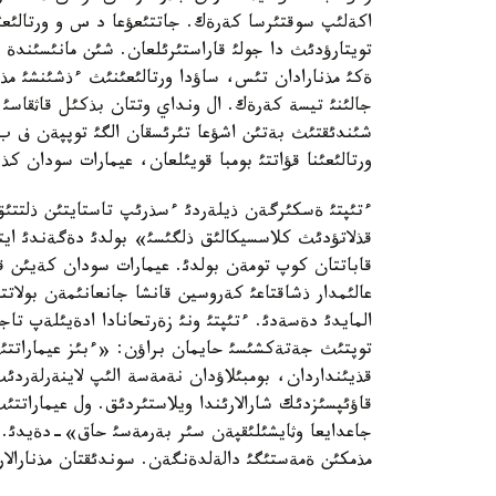
اكةلئپ سوقتئرسا كةرةك. جاتتئعؤعا د س و ورتالئعئ
تويتارؤدئث دا جولئ قاراستئرئلعان. شئن مانئسئندة و
ةكئ مذنارادان تئس، ساؤدا ورتالئعئنئث ءذشئنشئ مذ
جالئنئ تيسة كةرةك. ال ونداي وتتان بذكئل قاثقاسئ 
شئندئقتئث بةتئن اشؤعا تئرئسقان الگئ توپپةن ف ب 
ورتالئعئنا قؤاتتئ بومبا قويئلعان، عيمارات سودان ك
ءتئپتئ ةسكئرگةن ذيلةردئ ءسذرئپ تاستايتئن ذلتتئق 
قذلاتؤدئث كلاسسيكالئق ذلگئسئ» بولدئ دةگةندئ اي
قاباتتان كوپ تومةن بولدئ. عيمارات سودان كةيئن 
عالئمدار ذشاقتاعئ كةروسين قانشا جانعانئمةن بولاتت
المايدئ دةسةدئ. ءتئپتئ ونئ زةرتحانادا ادةيئلةپ تا
توپتئث جةتةكشئسئ حايمان براؤن: «ءبئز عيماراتتئث
قذيئنداردان، بومبئلاؤدان نةمةسة الئپ لاينةرلةردئ
قاؤئپسئزدئك شارالارئندا ويلاستئردئق. ول عيماراتت
جاعدايعا وثايشئلئقپةن سئر بةرمةسئ حاق»-دةيدئ. ع
مذمكئن ةمةستئگئ دالةلدةنگةن. سوندئقتان مذنارالار 