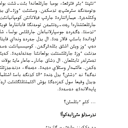
ءتئپتئ ءبئر قئزئعئ، بومبا جارئلعاندا بئت-شئت بول
«تومةنگة سئرعئپ» تذسكةن. وسئنئث ءوزئ-اق بذل ار
وكئلدةرئ. عيماراتتاردئ جارئپ قذلاتاتئن كومپانيانئث پ
ءتذستئ. ةگةردة جوسپارلانباعان جارئلئس بولسا، 
اؤداندئ باسئپ قالار ةدئ. ال بذل جةردة ونداي قايتا
مذنئث ءوزئ جارئلئستئث بولعانئنا جةتةلةيدئ. كةيئن
تةمئرلةر تابئلعان. ال ذشاق جانار-جاعار مايئ بولات 
ةكةن. عالئمدار وسئلاي دةيدئ. دةمةك، دذنةجذزئلئك
نةگة؟ نة ءذشئن؟ بذل ةندئ ءالئ كذنگة باسئ اشئلماع
«بذل وقيعا سول كةزدةگئ بؤش اكئمشئلئگئنئث ارةكة
پايدالاندئ» دةسةدئ.
... كئم ءبئلسئن؟
نذرسذلؤ مئرزابةكوأا