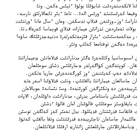
نا لاثكةستةردئث شابؤئلئ بولؤئ ءتيئس ةكةن. ونئ
قيعا كةرئسئنشة ءورئس الدئ... تاعئ ءبئر تاثعالارلئق نارسة،
ناراسئ ءوز-وزئنةن قذلاپ تذسكةن. وعان ءسال عانا ءورتتئث
بولات تةمئردةن تذراتئن عيمارات قذلاي قويماسا كةرةك-تئ.
ر مةكةمةسئنئث ءبئراز قئزمةتكةرلةرئ دذنيةجذزئلئك ساؤدا
ذيرةدئ دةگةن توقتامعا كةلئپ وتئر.
اسسوساسيا وكئلدةرئ ةگئز مذنارانئث قذلاعانئن «عيماراتتئ
تقان. كوپتةگةن كؤاگةرلةر «جارئلئس ذشاق سوعئلعان
قذلادئ» دةپ كةيئننةن ءوز كورگةندةرئن جاريا ةتكةن.
ان جاسالعان عيماراتتئ بالقئتئپ، ونئث قذلاؤئنا اسةر ةتة
جئريبةدةن دة وتكئزگةن كورئنةدئ. وسئ نئساندئ جوبالاعان
 قذرئلئسئن باستاماس بذرئن، مذنارانئث داؤئلدان، الاپات
ث بايقاؤسئز سوعئلئپ قالؤئنان امان قالؤئ ءذشئن
ئث قاثقاسئ قذرئشتان قذيئلؤئ. بذل تةمئر كةز كةلگةن توسئن
الئمدار جاساعان تاجئريبةدة قذرئشتئث وتقا بالقئپ كةتؤئ
«باسقارئلاتئن جارئلعئش زاتتار» ارقئلئ قذلاتئلعان.