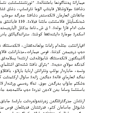
عيماراتئ پةنتاگونعا باعئتتالدئ. ءتورتئنشئسئنئث نئس
ذشاقتئ جولاؤشئلار قايتئپ الؤعا تئرئسئپ، ذشاق ئشئ
جاتقانئن اثعارعان لاثكةستةر ذشاقتئ جةرگة سوعئپ قي
شةنكسأيلل قالاسئن
مئث ادام قازا بولدئ. ا ق ش-تاعئ بذكئل اأيارةيست
اسكةرئ جوعارئ دايئندئققا كوشتئ. ستراتةگيالئق يادرو
اقپاراتتئث جئلدام زامانئ بولعاندئقتان، لاثكةستئك 
دةپ ذرةيمةن كذتتئ. قوس عيمارات-مذنارانئث قالاي
أاشينگتون لاثكةستئك شابؤئلدئث ارتئندا يسلامدئق 
كذنگة سولاي دةيدئ. ءبئراق ناقتئ شئندئق اشئلماي
وتسة، حاباردار بولئپ وتئراتئن ارنايئ بارلاؤ، باقئلاؤ
نةگة اثعارماي قالدئ دةگةن زاثدئ ساؤال اركئمنئث كو
ةشكئم جاؤاپ بةرگةن جوق. تةك رةسمي ورئندار لا
باسشئسئ وساما بةن لادةن تذردئ دةپ مالئمدةمة جاس
ارتئنان جذرگئزئلگةن زةرتتةؤلةردئث بارئسئ جابئق
شابؤئل جاساعان كئم، قذرئشتان قذيئلعان قوس مذنا