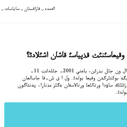
الەمدە
قازاقستان
ساياسات
ت
استانا. 10- قئركذيةك. قازاقپارات - وسئدان ءدال ون جئل بذرئن، ياعني 2001- جئلدئث 11-
گة بوكتئرگةن وقيعا بولدئ. ول ا ق ش-قا جاسالعان
ئك ساؤدا ورتالئعئ ورنالاسقان ةگئز مذنارا، پةنتاگون
ولدئ.