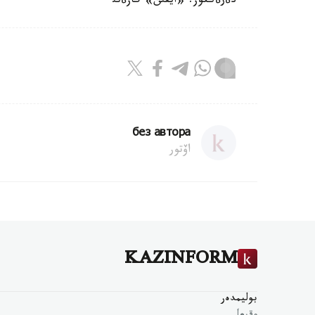
دةرةككوز: «ايقئن» گازةتئ
без автора
اۆتور
KAZINFORM
بوليمدەر