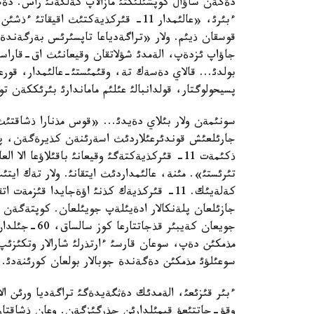
دةگةن ساؤال كوپشئلئكتئ مازالاپ كةلگةنئ راس. دة
قوسقان ذيئم. ولار «تراگةدياعا تاپسئرئس بةرگةندةر
جاؤاپ ئزدةپ، الةمدئ شؤلاتقان وقيعانئث اق-قاراسئن 
بولدئ... قالاي دةسةك تة، وقئمئستئ-عالئمدار، قور
پسيحولوگتار، قولدانبالئ عئلئم ماماندارئ بئرئككةن
سونئمةن ولار بئلاي دةيدئ... «قوس مذنارا ذشاقتئ
جارئلعئش قوندئرعئلاردئث اسةرئنةن كذيرةگةن، پة
ذكئمةت 11- قئركذيةكتةگئ وقيعانئ باقئلاؤعا ا
تئرئستئ». مئنة، عالئمداردئث ايتقانئ. ولار تةك ايت
كةلةيئك. 11- قئركذيةك كذنئ اؤةجايدا قئز
جازئلعان پلةنكالار ادةيئلةپ جويئلعان. كوپتةگةن 
جويعان كةيبئر
مذمكئن دةپ، سوعان قارسئ ءارتذرلئ شارالار وتكئزئ
سوعئلؤئ مذمكئن دةگةندة جوبالار بولعان كورئنةدئ.
ءبئر قئزئعئ، الةمدئك دةثگةيدةگئ تراگةديا ورئن الا
وقؤ-جاتتئعؤ قيمئلدارئن جذرگئزگةن. وعان ذشاقتار