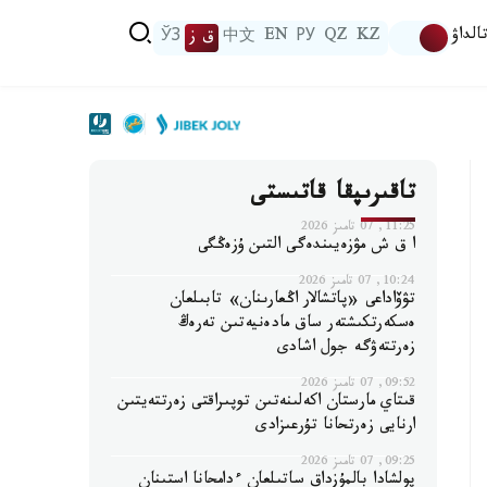
الداۋ
KZ
QZ
РУ
EN
中文
ق ز
ЎЗ
تاقىرىپقا قاتىستى
11:25, 07 تامىز 2026
ا ق ش مۋزەيىندەگى التىن ۇزەڭگى
10:24, 07 تامىز 2026
تۋۆاداعى «پاتشالار اڭعارىنان» تابىلعان
ەسكەرتكىشتەر ساق مادەنيەتىن تەرەڭ
زەرتتەۋگە جول اشادى
09:52, 07 تامىز 2026
قىتاي مارستان اكەلىنەتىن توپىراقتى زەرتتەيتىن
ارنايى زەرتحانا تۇرعىزادى
09:25, 07 تامىز 2026
پولشادا بالمۇزداق ساتىلعان ءدامحانا استىنان