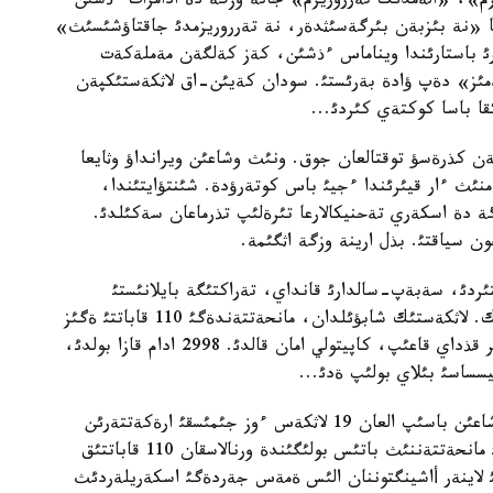
م»، «الةمدئك تةرروريزم» جانة وزگة دة ادامزات ءذشئن
ئنا «نة بئزبةن بئرگةسئثدةر، نة تةرروريزمدئ جاقتاؤشئسئث»
 باستارئندا ويناماس ءذشئن، كةز كةلگةن مةملةكةت
ئز» دةپ ؤادة بةرئستئ. سودان كةيئن-اق لاثكةستئكپةن
ا باسا كوكتةي كئردئ...
ةن كذرةسؤ توقتالعان جوق. ونئث وشاعئن ويرانداؤ وثايعا
نئث ءار قيئرئندا ءجيئ باس كوتةرؤدة. شئنتؤايتئندا،
 دة اسكةري تةحنيكالارعا تئرةلئپ تذرماعان سةكئلدئ.
 سياقتئ. بذل ارينة وزگة اثگئمة.
استئردئ، سةبةپ-سالدارئ قانداي، تةراكتئگة بايلانئستئ
جذرگئزئلگةن زةرتتةؤلةر نة دةيدئ؟ سوعان كةلةيئك. لاثكةستئك شابؤئلدان، مانحةتتةندةگئ 110 قاباتتئ ةگئز
مذنارا قيرادئ، پةنتاگون عيماراتئ زاقئمداندئ، ايتةؤئر قذداي قاعئپ، كاپيتولي امان قالدئ. 2998 ادام قازا بولدئ،
11- قئركذيةكتئث تاث سارئسئندة 4 جولاؤشئلار ذشاعئن باسئپ العان 19 لاثكةس ءوز جئمئسقئ ارةكةتتةرئن
جذزةگة اسئرؤعا تئرئستئ. ةكئ ذشاقتئ نيؤ-يوركتةگئ مانحةتتةننئث باتئس بولئگئندة ورنالاسقان 110 قاباتتئق
شئ لاينةر أاشينگتوننان الئس ةمةس جةردةگئ اسكةريلةردئث