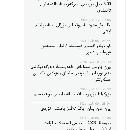
900 جىل بۇرىنعى شىركەۋدىڭ قالدىقتارى
تابىلدى
07:06, 07 تامىز 2026
عالىمدار جەردىڭ بولاشاعى تۋرالى تىڭ بولجام
ايتتى
22:44, 06 تامىز 2026
كورەيلەر اقىلدى قوسىمشا ارقىلى ىستىقتان
قورعانىپ ءجۇر
21:43, 06 تامىز 2026
يران پارسى شىعاناعى ەلدەرىنىڭ ەنەرگەتيكالىق
ينفراقۇرىلىمىنا سوققى جاساۋى مۇمكىن ەكەنىن
ەسكەرتتى
21:29, 06 تامىز 2026
تۇركيادا تۋريزم سالاسىنىڭ تابىسى تومەندەدى
21:04, 06 تامىز 2026
يران مەن ومان جاڭا تەڭىز باعىتىن قۇردى
17:46, 06 تامىز 2026
بەيجىڭ 2029 -جىلعى الەمدىك ساۋلەت