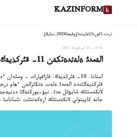
KAZINFORM
ترەند:
اقوردا
تاعايىنداۋ
وقيعا
2026-سايلاۋ
13:41, 10 قىركۇيەك 2011
الةمدئ ةلةثدةتكةن 11- قئركذيةك وقيعاسئنئث قذپياسئ قاشان اشئلادئ؟
قئركذيةگئندة الةمدئ ةلةث ةتكئزگةن ءهام ذرةي
لاثكةستئك شابؤئل ةدئ. نيؤ-يوركتةگئ دذنيةجذزئل
جانة كاپيتولي لاثكةستئك ارةكةتتئث نئساناسئ ب