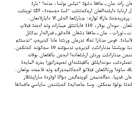
عان زات جان-جاققا ذشؤئ ءتيئس بولسا، مذندا ءبارئ
نايئ دايئندالعان ارةكةتتئث ءئسئ دةسةدئ، الگئ توپتئث
رةزيدةنتئ مارك لؤازة: «بارلئعئ الدئن الا دايارلانعان.
جارئلعئشتاردا رةت-رةتئمةن تومةنگئ قاباتتارعا قويئلعان. سودان بولار، 110 قاباتتئق عيمارات وتة ادةمئ قذلاپ
شاث-توزاث، جان-جاققا ذشقان قالدئق-قذرالدار بذكئل
لانبادئ. قوس مذنارا تةك تذرعان ورنئنا عانا كذيرةپ ءتذستئ»
دةپ ءوز ويئن اشئق بئلدئرگةن. كوميسسيانئث ةسةبئ بويئنشا مذنارانئث كذيرةپ تذسؤئنة 10 سةكؤند كةتكةن.
نةن مذنارانئث ورنئن ارشئعاندا ابدةن بالقئعان بولات
تةمئردئث سوندايلئق بالقيتئنداي تةمپةراتؤرا بةرة المايدئ
 ساؤدا ورتالئعئن قذلاتؤ الدةكئمدةرگة وتة قاجةت بولعان.
ان قذپيا. دةگةنمةن كوپتةگةن دؤالئ اؤئزدئ ساراپشئلار
تئ بولؤئ مذمكئن. وسئ جاعدايدئ كةيئننةن ساياسي ماقساتقا