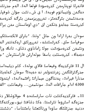
وسئ جارئلئستاردان كةيئن-اق ا ق ش «يسلام فاشيز
قاتةرلئ توپتارمةن كذرةسؤدئ قولعا الدئ. الةم جذرت
دةگةن ؤلتيماتؤم قويدئ. ا ق ش-تئث جؤان شوقپارئ
«سةنئمةن بئرگةمئز، تةرروريزممةن بئرگة كذرةسةم
كذرةستئ جةلةؤ ةتكةن اق ءذي اؤعانستان مةن يراكق
سودان بةرئ ارادا ون جئل ءوتتئ. ءبئراق لاثكةستئكپ
سوقپاسئ حاق. كةرئسئنشة، تةررورلئق ارةكةتتةر الةم
ونئمةن كذرةسؤدئث جولئ زاماناؤي ذشاق، تانك وزگة
دةمةك، كذرةستئث باسقا جولدارئن قاراستئرعان ءجون
ال 11 قئركذيةك وقيعاسئ قالاي بولدئ، كئم ذيئمد
6300 ادام جاراقات الدئ. سونئمةن... وقيعانئث ءالقيسساسئ بئلاي بولئپ ةدئ...
دذنية جذزئلئك ساؤدا ورتالئعئنا باعئتتاسا، ءذشئن