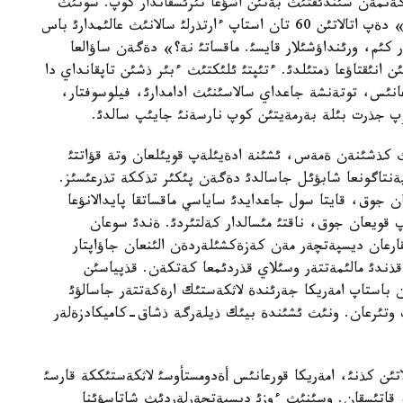
گةنمةن شئندئقتئث بةتئن اشؤعا تئرئسقاندار كوپ. سونئث
ءبئرئ، «عالئمدار 11- قئركذيةكتئث اقيقاتئ ءذشئن» دةپ اتالاتئن 60 تان استاپ ءارتذرلئ سالانئث عالئمدارئ باس
 كئم، ورئنداؤشئلار قايسئ. ماقساتئ نة؟» دةگةن ساؤالعا
انئقتاؤعا ذمتئلدئ. ءتئپتئ ئلئكتئث ءبئر ذشئن تاپقانداي دا
عانئس، توتةنشة جاعداي سالاسئنئث ادامدارئ، فيلوسوفتار،
 توپ جذرت بئلة بةرمةيتئن كوپ نارسةنئ جايئپ سالدئ.
ث كذشئنةن ةمةس، ئشئنة ادةيئلةپ قويئلعان وتة قؤاتتئ
نتاگونعا شابؤئل جاسالدئ دةگةن پئكئر تذككة تذرعئسئز.
لا العان جوق، قايتا سول جاعدايدئ ساياسي ماقساتقا پايدالانؤعا
ئپ قويعان جوق، ناقتئ مئسالدار كةلتئردئ. ةندئ سوعان
مةت اتقارعان ديسپةتچةر مةن كةزةكشئلةردةن الئنعان جاؤاپتار
قذندئ مالئمةتتةر وسئلاي قذردئمعا كةتكةن. قذپياسئن
 قذجاتتارعا كوز سالساق، 60-جئلدان باستاپ امةريكا جةرئندة لاثكةستئك ارةكةتتةر جاسالؤئ
پ وتئرعان. ونئث ئشئندة بيئك ذيلةرگة ذشاق-كاميكادزةلةر
تئن كذنئ، امةريكا قورعانئس أةدومستأوسئ لاثكةستئككة قارسئ
 قاتئسقان. وسئنئث ءوزئ ديسپةتچةرلةردئث شاتاسؤئنا