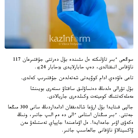
سوڭعى ءبىر تاۋلىكتە ەل ىشىندە بۇل دەرتتى جۇقتىرعان 117
ناۋقاس انىقتالدى، دەپ حابارلايدى «حابار 24».
تاعى ەلۋدەي ادام كوۆيدتى شەتەلدەن جۇقتىرىپ كەلدى.
بۇل تۋرالى ەلدىڭ دەنساۋلىق ساقتاۋ ىستەرى بويىنشا
مەملەكەتتىك كوميتەت وكىلدەرى جاريالادى.
جالپى قىتايدا بۇل ارۋعا شالدىققان ادامداردىڭ سانى 300 مىڭعا
جەتتى. ءبىر مىڭنان استامى ءالى دە ەم الىپ جاتىر، ونىڭ
ەكەۋى اۋىر جاعدايدا. ەل اۋماعىندا جاپپاي تەستىلەۋ مەن
ۆاكسينالاۋ ناۋقانى جالعاسىپ جاتىر.