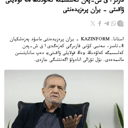
قازىر ا ق ش-پەن كەلىسىمگە كەلۋدىڭ ەڭ قولايلى
ۋاقىتى - يران پرەزيدەنتى
استانا. KAZINFORM - يران پرەزيدەنتى ماسۋد پەزەشكيان
8-تامىز، سەنبى كۇنى قازىرگى كەزەڭدى ا ق ش-پەن
كەلىسىمگە كەلۋدىڭ «ەڭ قولايلى ۋاقىتى» دەپ سانايتىنىن
مالىمدەدى. بۇل تۋرالى انادولۋ اگەنتتىگى جازدى.