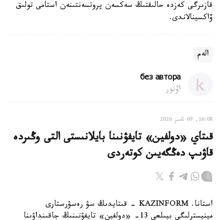
قازىرگى كەزدە حالىقتىڭ سەكسەن پروتسەنتىنەن استامى تولىق
ۆاكسينالاندى.
الەم
без автора
اۆتور
16:08, 09 تامىز 2026
قىتاي «دولفين» تايفۋنىنا بايلانىستى التى وڭىردە
قاۋىپ دەڭگەيىن كوتەردى
استانا. KAZINFORM - قىتايدىڭ سۋ رەسۋرستارى
مينيسترلىگى بيىلعى 13- «دولفين» تايفۋنىنىڭ جاقىنداۋىنا