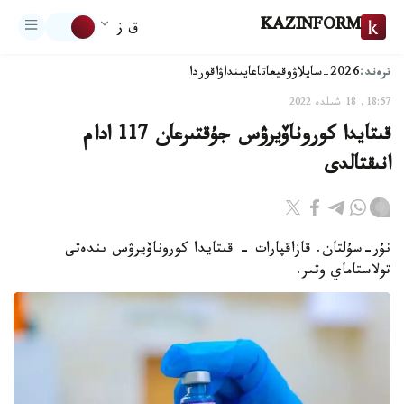
KAZINFORM
ق ز
ترەند:
2026-سايلاۋ
وقيعا
تاعايىنداۋ
اقوردا
18:57, 18 شىلدە 2022
قىتايدا كوروناۆيرۋس جۇقتىرعان 117 ادام
انىقتالدى
نۇر-سۇلتان. قازاقپارات - قىتايدا كوروناۆيرۋس ىندەتى
تولاستاماي وتىر.