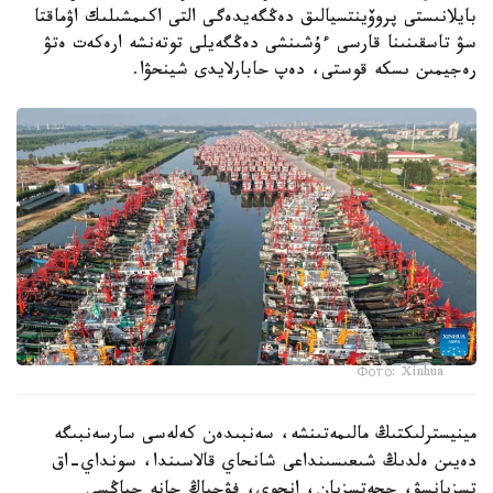
بايلانىستى پروۆينتسيالىق دەڭگەيدەگى التى اكىمشىلىك اۋماقتا
سۋ تاسقىنىنا قارسى ءۇشىنشى دەڭگەيلى توتەنشە ارەكەت ەتۋ
رەجيمىن ىسكە قوستى، دەپ حابارلايدى شينحۋا.
Фото: Xinhua
مينيسترلىكتىڭ مالىمەتىنشە، سەنبىدەن كەلەسى سارسەنبىگە
دەيىن ەلدىڭ شىعىسىنداعى شانحاي قالاسىندا، سونداي-اق
تسزيانسۋ، چجەتسزيان، انحوي، فۋجياڭ جانە جياڭسي