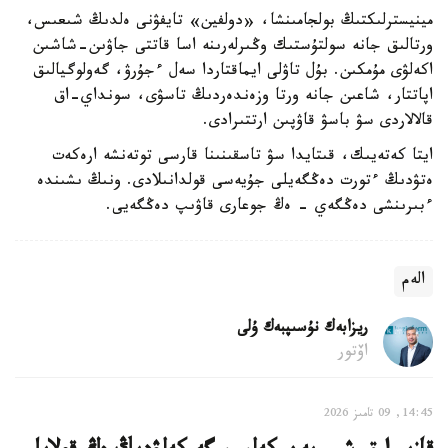
مينيسترلىكتىڭ بولجامىنشا، «دولفين» تايفۋنى ەلدىڭ شىعىس،
ورتالىق جانە سولتۇستىك وڭىرلەرىنە اسا قاتتى جاۋىن-شاشىن
اكەلۋى مۇمكىن. بۇل تاۋلى ايماقتاردا سەل ءجۇرۋ، گەولوگيالىق
اپاتتار، شاعىن جانە ورتا وزەندەردىڭ تاسۋى، سونداي-اق
قالالاردى سۋ باسۋ قاۋپىن ارتتىرادى.
ايتا كەتەيىك، قىتايدا سۋ تاسقىنىنا قارسى توتەنشە ارەكەت
ەتۋدىڭ ءتورت دەڭگەيلى جۇيەسى قولدانىلادى. ونىڭ ىشىندە
ءبىرىنشى دەڭگەي - ەڭ جوعارى قاۋىپ دەڭگەيى.
الەم
ريزابەك نۇسىپبەك ۇلى
اۆتور
14:45, 09 تامىز 2026