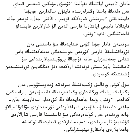
مامان تابيعي اپاتتىڭ ىقپالىنا ءتۇسۋى مۇمكىن شىعىس قىتاي
مەن ەلدىڭ باسقا وڭىرلەرىندە تايفۋن سالدارىن جويۋعا
دايىندىقتى ءبىرىنشى كەزەككە قويىپ، قاتتى جەل، نوسەر جانە
قايتالاما تابيعي اپاتتارعا قارسى الدىن الۋ شارالارىن قابىلداۋ
قاجەتتىگىن اتاپ ءوتتى.
سونىمەن قاتار جۇما كۇنى قىتايدىڭ سۋ تاسقىنى مەن
قۇرعاقشىلىققا قارسى كۇرەس جونىندەگى مەملەكەتتىك باس
شتابى چجەتسزيان جانە فۋجياڭ پروۆينتسيالارىنداعى سۋ
تاسقىنىنا بايلانىستى توتەنشە ارەكەت ەتۋ دەڭگەيىن تورتىنشىدەن
ۇشىنشىگە كوتەردى.
سول كۇنى ورتالىق ۇكىمەتتىڭ بىرنەشە ۆەدومستۆوسى مەن
وڭىرلىك بيلىك ورگاندارى وكىلدەرىنىڭ قاتىسۋىمەن بىرلەسكەن
كەڭەس ءوتتى. وندا جاعدايدىڭ ەڭ كۇردەلى سەناريىنە جان-
جاقتى دايىندالۋ، قاۋىپتى ايماقتارداعى تۇرعىنداردى ەۆاكۋاتسيالاۋ
جانە وزەندەر مەن كولدەردەگى سۋ تاسقىنىنا قارسى شارالاردى
كۇشەيتۋ تاپسىرىلدى، دەپ حابارلادى قىتايدىڭ توتەنشە
جاعدايلاردى باسقارۋ مينيسترلىگى.