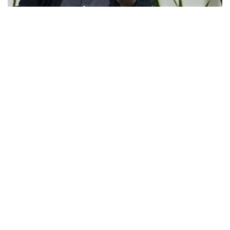
Фото: Анадолу
- ادامدار كەلىسىمگە كەلۋ تۋرالى ايتقاندا، مەنىڭشە، قازىر - ول
ءۇشىن ەڭ قولايلى ۋاقىت. ويتكەنى ەلدە اۋىزبىرشىلىك، كۇش
پەن بىرلىك بار. مەنىڭ بىلۋىمشە، يران بۇل سوعىس پەن
قاقتىعىستان جەڭىمپاز ءارى قۋاتتى مەملەكەت رەتىندە شىققان ەل
سانالادى، - دەدى ماسۋد پەزەشكيان پرەزيدەنت قىزمەتىنە
كىرىسكەننەن بەرگى ەكىنشى باسپا ءسوز ءماسليحاتىندا.
ول قازىرگى جاعداي كەلىسىمگە قول جەتكىزۋگە جانە
شەشىلمەگەن ماسەلەلەردى ديالوگ ارقىلى رەتتەۋگە مۇمكىندىك
بەرەتىنىن اتاپ ءوتتى.
ISNA جارتىلاي رەسمي اقپارات اگەنتتىگىنىڭ حابارلاۋىنشا،
پەزەشكيان يران ءوز قۇقىقتارىن ديالوگ ارقىلى قورعاي الاتىنىن
جانە ەل مەن حالىقتىڭ مۇددەسىنەن باسقا ەشتەڭەگە
ۇمتىلمايتىنىن ايتتى.