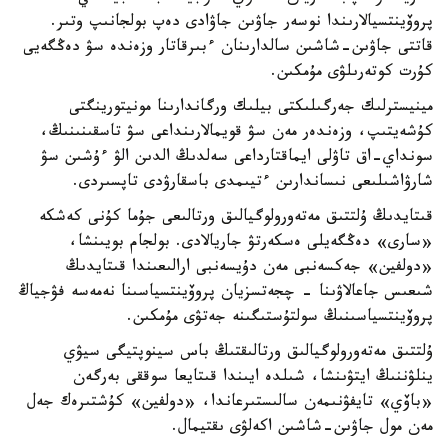
پروۆينتسيالارىندا نوسەر جاۋىن جاۋادى دەپ بولجانىپ وتىر.
قاتتى جاۋىن-شاشىن سالدارىنان ءبىرقاتار وزەندە سۋ دەڭگەيى
كۇرت كوتەرىلۋى مۇمكىن.
مينيسترلىك جەرگىلىكتى بيلىك ورگاندارىنا مونيتورينگتى
كۇشەيتىپ، وزەندەر مەن سۋ قويمالارىنداعى سۋ تاسقىنىنىڭ،
سونداي-اق تاۋلى ايماقتارداعى سەلدىڭ الدىن الۋ ءۇشىن سۋ
شارۋاشىلىعى نىساندارىن ءتيىمدى باسقارۋدى تاپسىردى.
قىتايدىڭ ۇلتتىق مەتەورولوگيالىق ورتالىعى جۇما كۇنى كەشكە
«سارى» دەڭگەيلى ەسكەرتۋ جاريالادى. بولجام بويىنشا،
«دولفين» جەكسەنبى مەن دۇيسەنبى ارالىعىندا قىتايدىڭ
شىعىس جاعالاۋىنا - چجەتسزيان پروۆينتسياسىنا نەمەسە فۋجياڭ
پروۆينتسياسىنىڭ سولتۇستىگىنە جەتۋى مۇمكىن.
ۇلتتىق مەتەورولوگيالىق ورتالىقتىڭ باس سينوپتيگى سيۋي
ينلۋننىڭ ايتۋىنشا، شىلدە ايىندا قىتايعا سوققى بەرگەن
«باۆي» تايفۋنىمەن سالىستىرعاندا، «دولفين» كۇشتىرەك جەل
مەن مول جاۋىن-شاشىن اكەلۋى ىقتيمال.