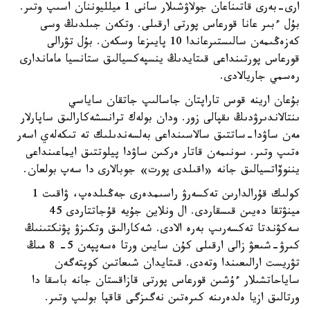
ارى-بەرى قاتىناعان جولاۋشىلار سانى 1 ميلليوننان اسىپ وتىر.
بۇل ءبىر عانا قورعاس پورتى ارقىلى. وتكەن جىلدىڭ وسى
كەزەڭىمەن سالىستىرعاندا 10 پايىزعا وسكەن. بۇل تۋرالى
قورعاس پورتىنداعى قىتايدىڭ ينسپەكسيالىق ستانسيا ماماندارى
رەسمي جاريالادى.
بۇعان ارينە قوس تاراپتان جاسالىپ جاتقان ساياسي
ىنتالاندىرۋدىڭ ىقپالى زور. ودان بولەك ترانسشەكارالىق ساپارلار
مەن ساۋدا-ساتتىق سالاسىنداعى بەلسەندىلىك تە تىكەلەي اسەر
ەتىپ وتىر. سونىمەن قاتار ەركىن ساۋدا پيلوتتىق ايماعىنداعى
يننوۆاتسيالىق جانە «اقىلدى پورت» جوبالارى دا سەپ بولعان.
كولىك قۇرالدارىن تەكسەرۋ راسىمدەرى جەڭىلدەپ، ۋاقىت 1
مينۋتقا دەيىن قىسقاردى. ال ونلاين جۇيە قۇجاتتاردى 45
سەكۋندتا تەكسەرىپ بەرە الادى. شەكارالىق وتكىزۋ پۋنكتىنىڭ
كىرۋ-شىعۋ زالى ارقىلى كۇن سايىن ورتا ەسەپپەن 5- 8 مىڭ
تۋريست ارالىعىندا وتەدى. قىتايدان شىعاتىن كوپتەگەن
ساياحاتشىلار ءۇشىن قورعاس پورتى قازاقستان جانە باسقا دا
ورتالىق ازيا ەلدەرىنە كىرەتىن نەگىزگى قاقپا بولىپ وتىر.