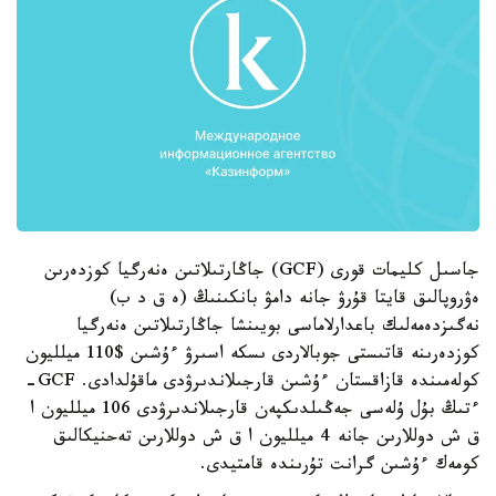
جاسىل كليمات قورى (GCF) جاڭارتىلاتىن ەنەرگيا كوزدەرىن
ەۋروپالىق قايتا قۇرۋ جانە دامۋ بانكىنىڭ (ە ق د ب)
نەگىزدەمەلىك باعدارلاماسى بويىنشا جاڭارتىلاتىن ەنەرگيا
كوزدەرىنە قاتىستى جوبالاردى ىسكە اسىرۋ ءۇشىن $110 ميلليون
كولەمىندە قازاقستان ءۇشىن قارجىلاندىرۋدى ماقۇلدادى. GCF-
ءتىڭ بۇل ۇلەسى جەڭىلدىكپەن قارجىلاندىرۋدى 106 ميلليون ا
ق ش دوللارىن جانە 4 ميلليون ا ق ش دوللارىن تەحنيكالىق
كومەك ءۇشىن گرانت تۇرىندە قامتيدى.