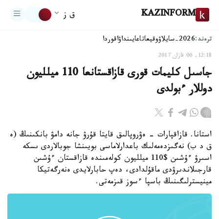
KAZINFORM
ق ز
ترەند:
2026-سايلاۋ
وقيعا
تاعايىنداۋ
اقوردا
12:18, 06 قازان 2017
جاسىل كليمات قورى قازاقستانعا 110 ميلليون
دوللار ءبولدى
استانا. قازاقپارات - ەۋروپالىق قايتا قۇرۋ جانە دامۋ بانكىنىڭ (ە
ق د ب) نەگىزدەمەلىك باعدارلاماسى بويىنشا جوبالاردى ىسكە
اسىرۋ ءۇشىن $110 ميلليون كولەمىندە قازاقستان ءۇشىن
قارجىلاندىرۋدى ماقۇلدادى، دەپ حابارلايدى ەنەرگەتيكا
مينيسترلىگىنىڭ باسپا ءسوز قىزمەتى.