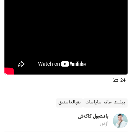
24.kz
بيلىك جانە ساياسات
ىقپالداستىق
باقىتجول كاكەش
اۆتور