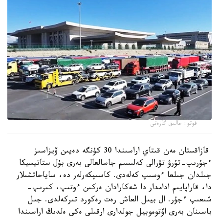
فوتو: حالىق گازەتى
قازاقستان مەن قىتاي اراسىندا 30 كۇنگە دەيىن ۆيزاسىز
ءجۇرىپ-تۇرۋ تۋرالى كەلىسىم جاسالعالى بەرى بۇل ستاتيسيكا
جىلدان جىلعا ءوسىپ كەلەدى. كاسىپكەرلەر دە، ساياحاتشىلار
دا، قاراپايىم ادامدار دا شەكارادان ەركىن ءوتىپ، كىرىپ-
شىعىپ ءجۇر. ال بيىل العاش رەت رەكورد تىركەلدى. جىل
باسىنان بەرى اۆتوموبيل جولدارى ارقىلى ەكى ەلدىڭ اراسىندا