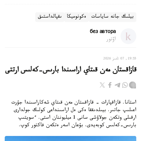
بيلىك جانە ساياسات
ەكونوميكا
ىقپالداستىق
без автора
اۆتور
19:55, 07 تامىز 2026
قازاقستان مەن قىتاي اراسىندا بارىس-كەلىس ارتتى
استانا. قازاقپارات - قازاقستان مەن قىتاي شەكاراسىندا جۇرت
اعىلىپ جاتىر. بيىلدىققا ەكى ەل اراسىنداعى كولىك جولدارى
ارقىلى وتكەن جولاۋشى سانى 1 ميليوننان استى. ءسويتىپ
بارىس-كەلىس كوبەيدى. بۇعان اسەر ەتكەن فاكتور كوپ.