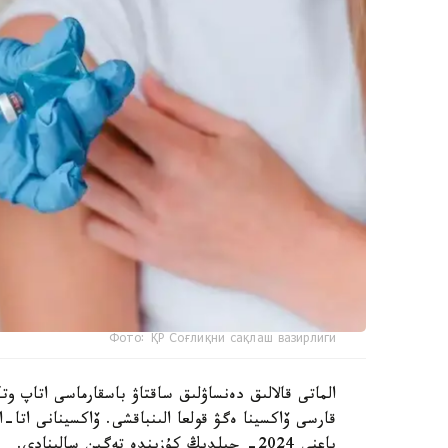
Фото: ҚР Соғлиқни сақлаш вазирлиги
قارسى ۆاكسينا ەگۋ قولعا الىنباقشى. ۆاكسينانى اتا-
ياعني 2024- جىلدىڭ كۇزىندە تەگىن سالىنادى.