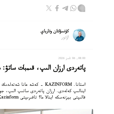
كۇنسۇلتان وتارباي
اۆتور
08:00, 06 تامىز 2026
پاتەردى ارزان الىپ، قىمبات ساتۋ: 
استانا. KAZINFORM - كەشە عانا
اينالىپ كەلەدى. ارزان پاتەردى ساتىپ الىپ، جوند
قالىپتى بيزنەسكە اينالا ما؟ تاقىرىپتى Kazinform ءتىلشىسى تارقاتا تالدايدى.