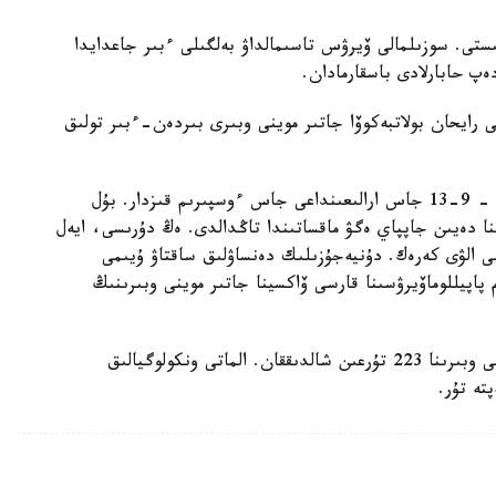
ى ۆيرۋسپەن بايلانىستى. سوزىلمالى ۆيرۋس تاسىمالداۋ بەلگىلى ءبىر جاعدايدا
ەپ حابارلادى باسقارمادان.
ى رايحان بولاتبەكوۆا جاتىر موينى وبىرى بىردەن-ءبىر تولىق
«جاپپاي ەكپە الاتىن تۇرعىنداردىڭ نەگىزگى بولىگى - 9-13 جاس ارالىعىنداعى جاس ءوسپىرىم قىزدار. بۇل
ا دەيىن جاپپاي ەگۋ ماقساتىندا تاڭدالدى. ەڭ دۇرىسى، ايەل
 الۋى كەرەك. دۇنيەجۇزىلىك دەنساۋلىق ساقتاۋ ۇيىمى
ر. ادام پاپيللوماۆيرۋسىنا قارسى ۆاكسينا جاتىر موينى وبىرىنىڭ
ونكولوگتىڭ سوزىنشە، بىلتىر مەگاپوليستە جاتىر موينى وبىرىنا 223 تۇرعىن شالدىققان. الماتى ونكولوگيالىق