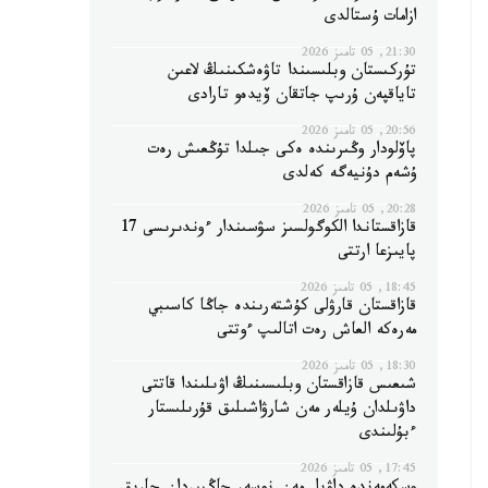
ازامات ۇستالدى
21:30, 05 تامىز 2026
تۇركىستان وبلىسىندا تاۋەشكىنىڭ لاعىن
تاياقپەن ۇرىپ جاتقان ۆيدەو تارادى
20:56, 05 تامىز 2026
پاۆلودار وڭىرىندە ەكى جىلدا تۇڭعىش رەت
ۇشەم دۇنيەگە كەلدى
20:28, 05 تامىز 2026
قازاقستاندا الكوگولسىز سۋسىندار ءوندىرىسى 17
پايىزعا ارتتى
18:45, 05 تامىز 2026
قازاقستان قارۋلى كۇشتەرىندە جاڭا كاسىبي
مەرەكە العاش رەت اتالىپ ءوتتى
18:30, 05 تامىز 2026
شىعىس قازاقستان وبلىسىنىڭ اۋىلىندا قاتتى
داۋىلدان ۇيلەر مەن شارۋاشىلىق قۇرىلىستار
ءبۇلىندى
17:45, 05 تامىز 2026