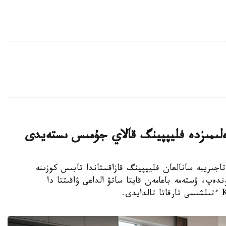
ەلىمىزدە فليپپينگ قالاي جۇمىس ىستەيدى
 شەتەلدىك تاجىريبە سانالعان فليپپينگ قازاقستاندا تابىس كوزىنە
ەپ، ۇستەمە باعامەن قايتا ساتۋ الداعى ۋاقىتتا دا