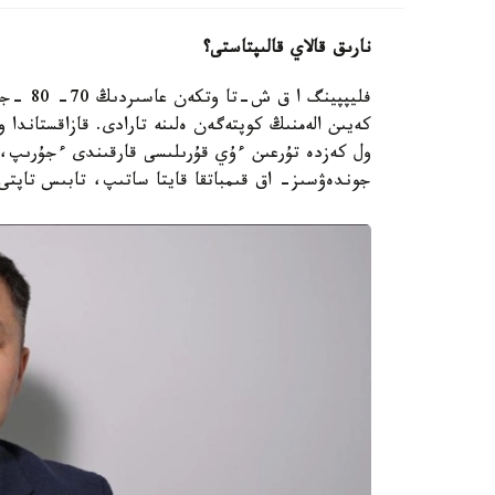
نارىق قالاي قالىپتاستى؟
فليپپين
ول كەزدە تۇرعىن ءۇي قۇرىلىسى قارقىندى ءجۇرىپ، س
جوندەۋسىز- اق قىمباتقا قايتا ساتىپ، تابىس تاپتى