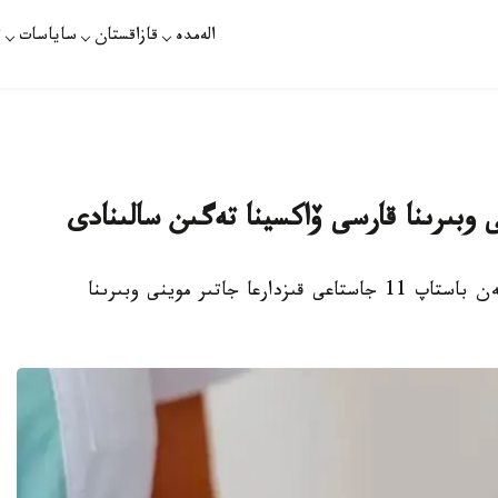
الەمدە
قازاقستان
ساياسات
ت
الماتى. KAZINFORM - قازاقستاندا قىركۇيەكتەن باستاپ 11 جاستاعى قىزدارعا جاتىر موينى وبىرىنا