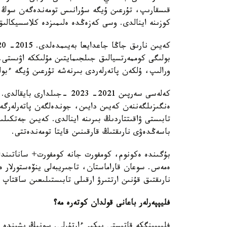
قىسقارىپ، تۇرعىن ۇيگە سۇرانىس تومەندەگەن سوڭ پ
كوزىنە اينالدى. وسى كەزەڭدە ەلىمىزدە كلاسسيكالى
بولىگى كوممەرتسيالىق جىلجىمايتىن مۇلىككە اۋىستى. ال
ورالىپ، ۇلكەن پاتەرلەردى بىرنەشە تۇرعىن ۇيگە ءبول
كەلەسى سەرپىن 2021- 2023 -ج
ەنگىزىلگەننەن كەيىن دايىن، جوندەلگەن پاتەرلەرگ
تابىستى ۋاقىتتاردىڭ بىرىنە اينالدى. كەيىن جەتكىل
باسەڭدەۋى نارىقتىڭ قارقىنىن قايتا تومەندەتتى.
بۇگىندە ەكونوم، كومفورت جانە كومفورت+ ساناتىندا
ەمەس. سوعان قاراماستان، تاجىريبەلى ينۆەستورلار ە
نارىقتىق قۇنىن ارتتىرۋ ارقىلى تابىستىلىعىن ساقتاپ و
فليپپەرلەر باعانى قولدان كوتەرە مە؟
فليپپينگكە قاتىستى پىكىر ءارتۇرلى. سونىڭ ىشىندە