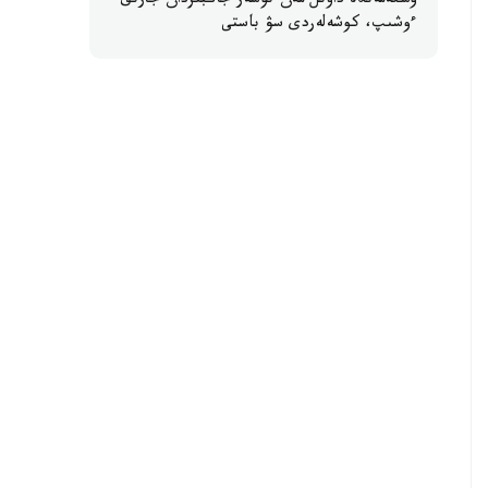
وسكەمەندە داۋىل مەن نوسەر جاڭبىردان جارىق
ءوشىپ، كوشەلەردى سۋ باستى