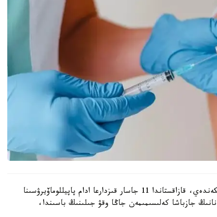
الماتى قالالىق دەنساۋلىق ساقتاۋ باسقارماسى اتاپ وتكەندەي، قازاقستاندا 11 جاسار قىزدارعا ادام پاپيللوماۆيرۋسىنا
انانىڭ جازباشا كەلىسىمىمەن جاڭا وقۋ جىلىنىڭ باسىندا،