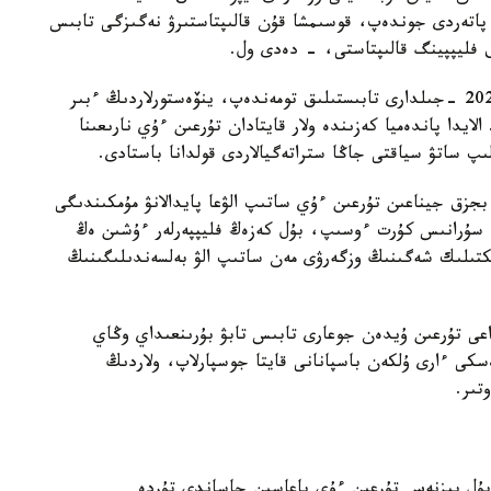
اتەردى جوندەپ، قوسىمشا قۇن قالىپتاستىرۋ نەگىزگى تابىس
ق فليپپينگ قالىپتاستى، - دەدى ول.
كەيىن نارىق جاڭا جاعدايعا بەيىمدەلدى. 2015- 2020 -جىلدارى تابىستىلىق تومەندەپ، ينۆەستورلاردىڭ ءبىر
ايدا پاندەميا كەزىندە ولار قايتادان تۇرعىن ءۇي نارىعىنا
ىپ ساتۋ سياقتى جاڭا ستراتەگيالاردى قولدانا باستادى.
ىلدارى بايقالدى. بجزق جيناعىن تۇرعىن ءۇي ساتىپ الۋعا پايدالانۋ مۇمكىندىگى
ە سۇرانىس كۇرت ءوسىپ، بۇل كەزەڭ فليپپەرلەر ءۇشىن ەڭ
ىكتىلىك شەگىنىڭ وزگەرۋى مەن ساتىپ الۋ بەلسەندىلىگىنىڭ
عى تۇرعىن ۇيدەن جوعارى تابىس تابۋ بۇرىنعىداي وڭاي
سكى ءارى ۇلكەن باسپانانى قايتا جوسپارلاپ، ولاردىڭ
تىر.
 بۇل بيزنەس تۇرعىن ءۇي باعاسىن جاساندى تۇردە