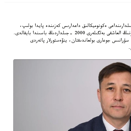
گ ا ق ش-تا وتكەن عاسىردىڭ 70- 80 -جىلدارىنداعى ەكونوميكالىق داعدارىس كەزىندە پايدا بولىپ،
كەيىن الەمنىڭ كوپتەگەن ەلىنە تارادى. قازاقستاندا ونىڭ العاشقى بەلگىلەرى 2000 -جىلداردىڭ باسىندا بايقالدى.
ۇرانىس جوعارى بولعاندىقتان، ينۆەستورلار پاتەردى
.