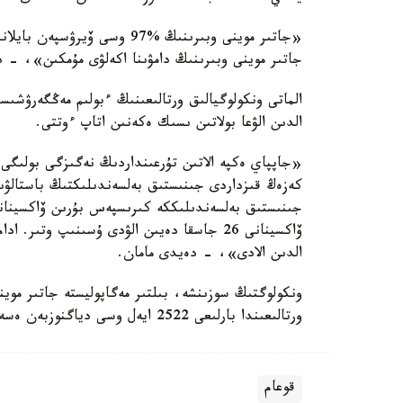
«جاتىر موينى وبىرىنىڭ %97 وس
جاتىر موينى وبىرىنىڭ دامۋىنا اكەلۋى مۇمكىن»، - د
الماتى ونكولوگيالىق ورتالىعىنىڭ ءبولىم مەڭگەرۋشىس
الدىن الۋعا بولاتىن ىسىك ەكەنىن اتاپ ءوتتى.
كەزەڭ قىزداردى جىنىستىق بەلسەندىلىكتىڭ باستالۋىن
جىنىستىق بەلسەندىلىككە كىرىسپەس بۇرىن ۆاكسينانى
ۆاكسينانى 26 جاسقا دەيىن الۋدى ۇسىنىپ وتى
الدىن الادى»، - دەيدى مامان.
ورتالىعىندا بارلىعى 2522 ايەل وسى دياگنوزبەن ەسەپتە تۇر.
قوعام