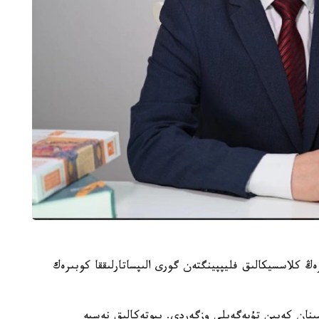
ڭ كلاسسيكالىق فليپپينگتەن گورى الىپساتارلىققا كوبىرەك
قارجى داعدارىسىنان كەيىن تۇبەگەيلى وزگەردى. يپوتەكالىق نەسيە