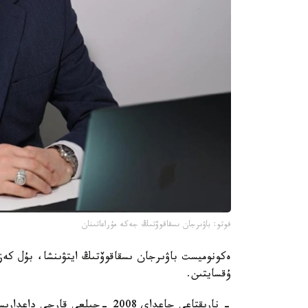
فوتو: باۋىرجان ىسقاقوۆتىڭ جەكە مۇراعاتىنان
ەكونوميست باۋىرجان ىسقاقوۆتىڭ ايتۋىنشا، بۇل كەزە
ۇقسايتىن.
- نارىقتاعى جاعداي 2008 -جىلعى 