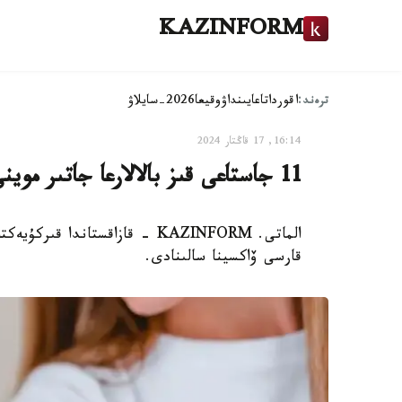
KAZINFORM
ترەند:
اقوردا
تاعايىنداۋ
وقيعا
2026-سايلاۋ
16:14, 17 قاڭتار 2024
11 جاستاعى قىز بالالارعا جاتىر موينى وبىرىنا قارسى ۆاكسينا تەگىن سالىنادى
قارسى ۆاكسينا سالىنادى.