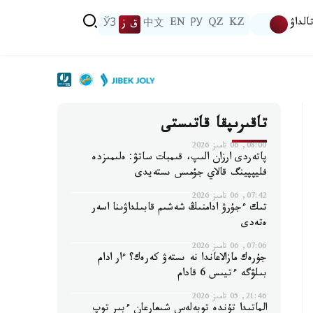
الداۋ
KZ
QZ
РУ
EN
中文
ق ز
ЎЗ
تاقىرىپقا قاتىستى
08:00, 06 تامىز 2026
پاتەردى ارزان الىپ، قىمبات ساتۋ: ەلىمىزدە
فليپپينگ قالاي جۇمىس ىستەيدى
07:42, 06 تامىز 2026
تىك ءجۇرۋ ادامنىڭ شەشىم قابىلداۋىنا اسەر
ەتەدى
07:06, 06 تامىز 2026
جۇرەك مازالاعاندا نە ىستەۋ كەرەك؟ ءار ادام
بىلۋگە ءتيىس 6 قادام
21:46, 05 تامىز 2026
الماتىدا تۇندە توبەلەس شىعارعان ءبىر توپ