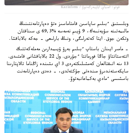
فوتو: اعىباي اياپبەرگەنوۆ / Kazinform
وبلىستىق ءبىلىم ساپاسىن قامتاماسىز ەتۋ دەپارتامەنتىنىڭ
مالىمەتىنە سۇيەنسەك، 9 ۇيىم نەمەسە %69,3 ى سىناقتان
وتكەن جوق. ايتا كەتەرلىگى، ونىڭ بارلىعى - جەكە بالاباقشا.
- مامىر ايىنان باستاپ ءبىلىم بەرۋ ۇيىمدارىن مەملەكەتتىك
اتتەستاتتاۋ جاڭا فورماتتا ءجۇردى. ول 22 بالاباقشانى قامتىدى.
13 ىنە انىقتالعان كەمشىلىكتەردى 3 اي ىشىندە زاڭناما تالاپتارىنا
سايكەستەندىرۋ مىندەتى جۇكتەلدى، - دەدى دەپارتامەنت
باسشىسى ءمادي بەكماعانبەتوۆ.