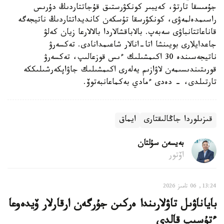
جۇمىسقا تارتۋ، كەيبىر كونكۋرستىق قۇجاتتاردىڭ دۇرىس
راسىمدەلمەۋى، كونكۋرسقا تۇسكەن كانديداتتاردىڭ ناتيجەگە
قاناعاتتانباۋى سەبەپ. بالاباقشالاردا بالالارعا زيان كەلۋ
جاعدايلارى بويىنشا اتا-انالار شاعىمدانادى. تەكسەرۋ
ناتيجەسىندە 30 اكىمشىلىك ءىس قوزعالىپ، تەكسەرۋ
قورىتىندىسىمەن لاۋازىم يەلەرى اكىمشىلىك جاۋاپكەرشىلىككە
تارتىلدى، - دەدى ءمادي بەكماعانبەتوۆ.
قىزىلوردا جاڭالىقتارى
ايماق
بەيسەن سۇلتان
اۆتور
13:24, 06 تامىز 2026
باياناۋىل تاۋلارىندا ەركىن جۇرگەن ارقارلار ۆيدەوعا
ءتۇسىپ قالدى