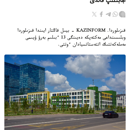
جابىلىپ قالدى
قىزىلوردا. KAZINFORM - بيىل قاڭتار ايىندا قىزىلوردا
وبلىسىنداعى مەكتەپكە دەيىنگى 13 ءبىلىم بەرۋ ۇيىمى
مەملەكەتتىك اتتەستاتسيادان ءوتتى.