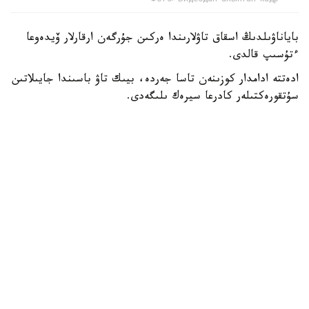
باياناۋىلدىڭ اسقاق تاۋلارىندا ەركىن جۇرگەن ارقارلار ۆيدەوعا
ءتۇسىپ قالدى.
ادەتتە ادامدار كوزىنەن تاسا جەردە، بيىك تاۋ باسىندا جايىلاتىن
سۇتقورەكتىلەر كادرعا سيرەك ىلىگەدى.
- سوڭعى ساناقتار بويىنشا، ۇلتتىق پاركتىڭ اۋماعىندا بۇل
جانۋاردىڭ 781 ءى ءجۇر. ولار ۇنەمى تاۋلى ايماقتى مەكەندەپ،
ۇشار باستارىندا جايىلادى. قاراشا-قازان ايلارىندا كۇيەككە
تۇسەدى. سول كەزدە قۇلجاسى مەن ۇرعاشىسى بىرگە جايىلادى.
ودان كەيىنگى ۋاقىتتا قۇلجالارى بولەك جۇرەدى،-دەپ حابارلادى
ۇلتتىق پاركتەن.
كوبەيىپ كەلە جاتقان ارقاردىڭ نەگىزگى قورەگى - جۋسان،
قياق، بيدايىق سياقتى شوپتەر. قىستا بۇتانى دا تالعاجاۋ ەتەدى.
ارقارلار ادەتتە تاڭ اتا، سوسىن كەشكى ۋاقىتتا جايىلادى.
بۇگىندە باياناۋىل ۇلتتىق پاركىندە سۇتقورەكتىلەردىڭ 45 ءتۇرى
بار. ولاردىڭ دەنى اقبەت، دالبا، قىزىلتاۋ، جەلتاۋ، سارىتاۋ