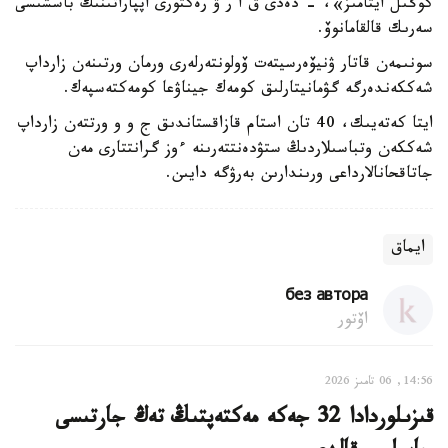
كوڭىل ايتامىز»، - دەدى ق ا ر ۋ رەكتورى اپپاراتىنىڭ باسشىسى
سەرىك قالقامانوۆ.
سونىمەن قاتار ۋنيۆەرسيتەت ۆولونتەرلەرى ورمان ورتىنەن زارداپ
شەككەندەرگە گۋمانيتارلىق كومەك جيناۋعا كومەكتەسپەك.
ايتا كەتەيىك، 40 تان استام قازاقستاندىق ج و و ورتتەن زارداپ
شەككەن وتباسىلاردىڭ ستۋدەنتتەرىنە ءوز گرانتتارى مەن
جاتاقحانالارداعى ورىندارىن بەرۋگە دايىن.
ايماق
без автора
اۆتور
14:56, 06 تامىز 2026
قىزىلوردادا 32 جەكە مەكتەپتىڭ تەڭ جارتىسى