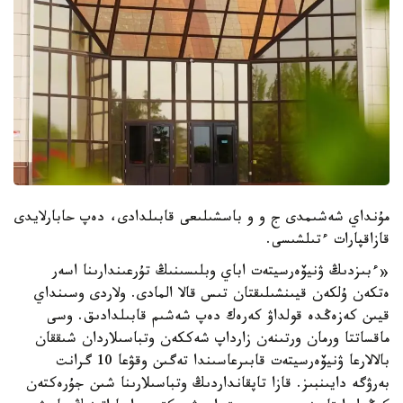
مۇنداي شەشىمدى ج و و باسشىلىعى قابىلدادى، دەپ حابارلايدى
قازاقپارات ءتىلشىسى.
«ءبىزدىڭ ۋنيۆەرسيتەت اباي وبلىسىنىڭ تۇرعىندارىنا اسەر
ەتكەن ۇلكەن قيىنشىلىقتان تىس قالا المادى. ولاردى وسىنداي
قيىن كەزەڭدە قولداۋ كەرەك دەپ شەشىم قابىلدادىق. وسى
ماقساتتا ورمان ورتىنەن زارداپ شەككەن وتباسىلاردان شىققان
بالالارعا ۋنيۆەرسيتەت قابىرعاسىندا تەگىن وقۋعا 10 گرانت
بەرۋگە دايىنبىز. قازا تاپقانداردىڭ وتباسىلارىنا شىن جۇرەكتەن