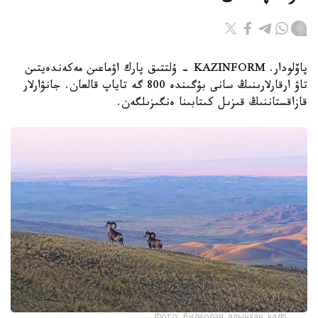
پاۆلودار. KAZINFORM - ۇلتتىق پارك اۋماعىن مەكەندەيتىن
تاۋ ارقارلارىنىڭ سانى بۇگىندە 800 گە تاياپ قالعان. جانۋارلار
قازاقستاننىڭ قىزىل كىتابىنا ەنگىزىلگەن.
Фото: Видеодан алынған кадр