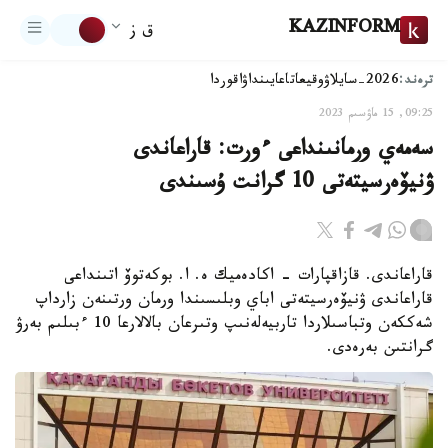
KAZINFORM
ق ز
ترەند:
2026-سايلاۋ
وقيعا
تاعايىنداۋ
اقوردا
09:25, 15 ماۋسىم 2023
سەمەي ورمانىنداعى ءورت: قاراعاندى
ۋنيۆەرسيتەتى 10 گرانت ۇسىندى
قاراعاندى. قازاقپارات - اكادەميك ە. ا. بوكەتوۆ اتىنداعى
قاراعاندى ۋنيۆەرسيتەتى اباي وبلىسىندا ورمان ورتىنەن زارداپ
شەككەن وتباسىلاردا تاربيەلەنىپ وتىرعان بالالارعا 10 ءبىلىم بەرۋ
گرانتىن بەرەدى.