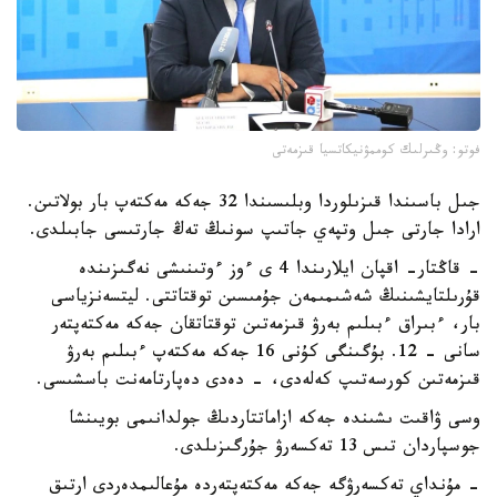
فوتو: وڭىرلىك كوممۋنيكاتسيا قىزمەتى
جىل باسىندا قىزىلوردا وبلىسىندا 32 جەكە مەكتەپ بار بولاتىن.
ارادا جارتى جىل وتپەي جاتىپ سونىڭ تەڭ جارتىسى جابىلدى.
- قاڭتار- اقپان ايلارىندا 4 ى ءوز ءوتىنىشى نەگىزىندە
قۇرىلتايشىنىڭ شەشىمىمەن جۇمىسىن توقتاتتى. ليتسەنزياسى
بار، ءبىراق ءبىلىم بەرۋ قىزمەتىن توقتاتقان جەكە مەكتەپتەر
سانى - 12. بۇگىنگى كۇنى 16 جەكە مەكتەپ ءبىلىم بەرۋ
قىزمەتىن كورسەتىپ كەلەدى، - دەدى دەپارتامەنت باسشىسى.
وسى ۋاقىت ىشىندە جەكە ازاماتتاردىڭ جولدانىمى بويىنشا
جوسپاردان تىس 13 تەكسەرۋ جۇرگىزىلدى.
- مۇنداي تەكسەرۋگە جەكە مەكتەپتەردە مۇعالىمدەردى ارتىق