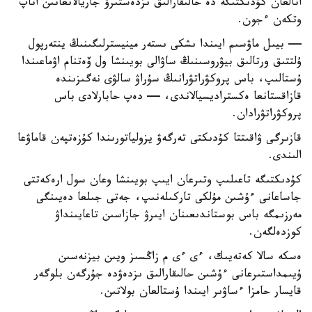
اتالعان كۇدىكتىگە دە حالىقارالىق ىزدەستىرۋ جاريالانعانىن اتاپ
وتكەن ءجون.
— بيىل ماۋسىم ايىندا ىشكى ىستەر مينيسترلىگىنىڭ ينتەرپول
ۇلتتىق ورتالىق بيۋروسىنىڭ ساۋالى بويىنشا ول ۆەتنام اۋماعىندا
ۇستالىپ، باس پروكۋراتۋرانىڭ سۇراۋ سالۋى نەگىزىندە
قازاقستانعا ەكستراديسيالاندى، — دەپ حابارلادى باس
پروكۋراتۋرادان.
قازىرگى ۋاقىتتا كۇدىكتى تەرگەۋ يزولياتورىندا كۇزەتپەن قاماۋعا
الىندى.
كۇدىكتىگە تاعىلىپ وتىرعان ايىپ بويىنشا وعان سول ارەكەتتى
جاساعانى ءۇشىن مۇلكى تاركىلەنىپ، جەتى جىلعا دەيىنگى
مەرزىمگە باس بوستاندىعىنان ايىرۋ جازاسىن تاعايىنداۋ
كوزدەلگەن.
ەسكە سالا كەتەيىك، ءى ءى م زاڭسىز ويىن بيزنەسىن
ۇيىمداستىرعانى ءۇشىن حالىقارالىق ىزدەۋدە جۇرگەن بلوگەر
قايسار حامزا ءساۋىر ايىندا ۇستالعان بولاتىن.