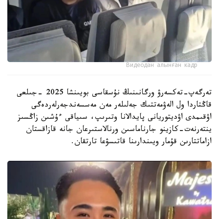
Видеодан алынған кадр
تەرگەپ-تەكسەرۋ ورگانىنىڭ نۇسقاسى بويىنشا 2025 -جىلعى
قاڭتاردا ول الەۋمەتتىك جەلىلەر مەن مەسسەندجەرلەردەگى
اۋقىمدى اۋديتوريانى پايدالانا وتىرىپ، سىياقى ءۇشىن زاڭسىز
ينتەرنەت-كازينو جارناماسىن ورنالاستىرعان جانە قازاقستان
ازاماتتارىن قۇمار ويىندارىنا قاتىسۋعا تارتقان.