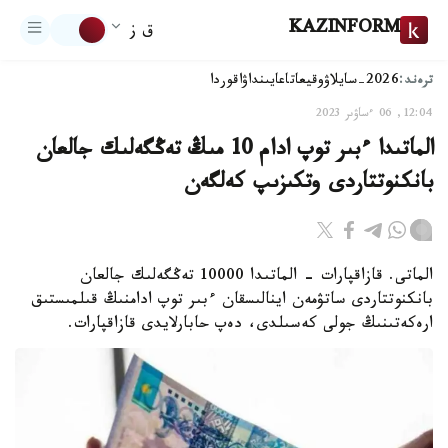
KAZINFORM
ق ز
ترەند:
2026-سايلاۋ
وقيعا
تاعايىنداۋ
اقوردا
12:04, 06 ءساۋىر 2023
الماتىدا ءبىر توپ ادام 10 مىڭ تەڭگەلىك جالعان
بانكنوتتاردى وتكىزىپ كەلگەن
الماتى. قازاقپارات - الماتىدا 10000 تەڭگەلىك جالعان
بانكنوتتاردى ساتۋمەن اينالىسقان ءبىر توپ ادامنىڭ قىلمىستىق
ارەكەتىنىڭ جولى كەسىلدى، دەپ حابارلايدى قازاقپارات.