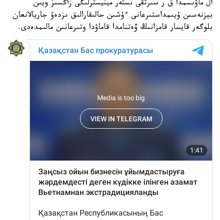
ال ماۋىسمدا ق ر سىرتقى ىستەر مينيسترلىگى زاڭسىز ويىن
بيزنەسىن ۇيىمداستىرعانى ءۇشىن حالىقارالىق ىزدەۋ جاريالانعان
بلوگەر قايسار قامزانىڭ ۆەتنامدا قاماۋدا وتىرعانىن مالىمدەدى.