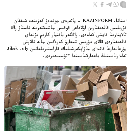
استانا. KAZINFORM - پاتەردى جوندەۋ كەزىندە شىققان
قۇرىلىس قالدىقتارىن اۋلاداعى قوقىس جاشىكتەرىنە تاستاۋ زاڭ
تالاپتارىنا قايشى كەلەدى. زاڭگەر باقتيار كارىم مۇنداي
قالدىقتاردى قالاي دۇرىس شىعارۋ كەرەگىن جانە تالاپتى
بۇزعاندارعا قانداي جاۋاپكەرشىلىك قاراستىرىلعانىن Jibek Joly
تەلەارناسىنىڭ باعدارلاماسىندا ءتۇسىندىردى.