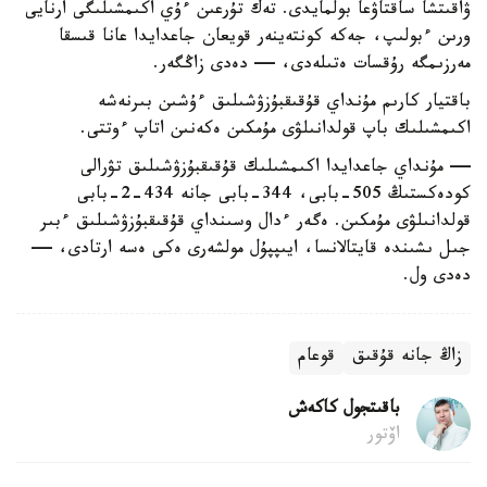
ۋاقىتشا ساقتاۋعا بولمايدى. تەك تۇرعىن ءۇي اكىمشىلىگى ارنايى
ورىن ءبولىپ، جەكە كونتەينەر قويعان جاعدايدا عانا قىسقا
مەرزىمگە رۇقسات ەتىلەدى، — دەدى زاڭگەر.
باقتيار كارىم مۇنداي قۇقىقبۇزۋشىلىق ءۇشىن بىرنەشە
اكىمشىلىك باپ قولدانىلۋى مۇمكىن ەكەنىن اتاپ ءوتتى.
— مۇنداي جاعدايدا اكىمشىلىك قۇقىقبۇزۋشىلىق تۋرالى
كودەكستىڭ 505-بابى، 344-بابى جانە 434-2-بابى
قولدانىلۋى مۇمكىن. ەگەر ءدال وسىنداي قۇقىقبۇزۋشىلىق ءبىر
جىل ىشىندە قايتالانسا، ايىپپۇل مولشەرى ەكى ەسە ارتادى، —
دەدى ول.
زاڭ جانە قۇقىق
قوعام
باقىتجول كاكەش
اۆتور