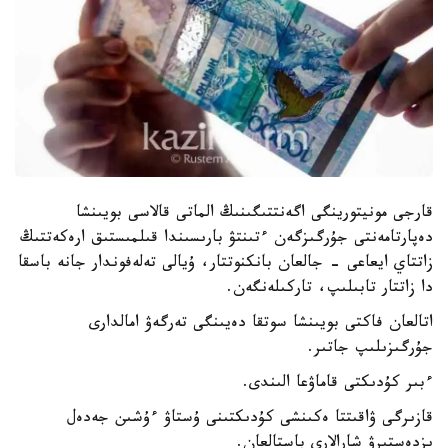
قارجى مونيتورينگى اگەنتتىگىنىڭ الماتى قالاسى بويىنشا
دەپارتامەنتى جۇرگىزگەن ءتىنتۋ بارىسىندا قىلمىستىق ارەكەتتىڭ
زاتتاي ايعاعى - جالعان بانكنوتتار، ۇيالى تەلەفوندار جانە باسقا
دا زاتتار تابىلىپ، تاركىلەنگەن.
اتالعان فاكتى بويىنشا سوتقا دەيىنگى تەرگەۋ امالدارى
جۇرگىزىلىپ جاتىر.
ءبىر كۇدىكتى قاماۋعا الىندى.
قازىرگى ۋاقىتتا ەكىنشى كۇدىكتىنى ۇستاۋ ءۇشىن جەدەل
ىزدەستىرۋ شارالارى باستالعان.