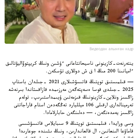
Видеодан алынған кадр
ينتەرنەت-كازينونى ناسيحاتتاعانى ءۇشىن ونىڭ كريپتوۆاليۋتالىق
ءاميانىنا 200 مىڭ ا ق ش دوللارى تۇسكەن.
— قىلمىستىق توپتىڭ قاتىسۋشىلارى 2021 -جىلدان باستاپ
2025 -جىلدى قوسا ەسەپتەگەن مەرزىمدە قازاقستاندا بىرنەشە
زاڭسىز ونلاين-كازينونىڭ قىزمەتىن ۇيىمداستىرىپ، تولەم
تەرمينالدارى ارقىلى 106 ميلليارد تەڭگەدەن استام قاراجاتتى
زاڭسىز يەمدەنگەن، — دەلىنگەن حابارلامادا.
وسى ورايدا، قىلمىستىق توپتىڭ 9 سىبايلاس قاتىسۋشىسى
قاماۋعا الىنعانىن، ال قالعاندارىن، ونىڭ ىشىندە جوعارىدا