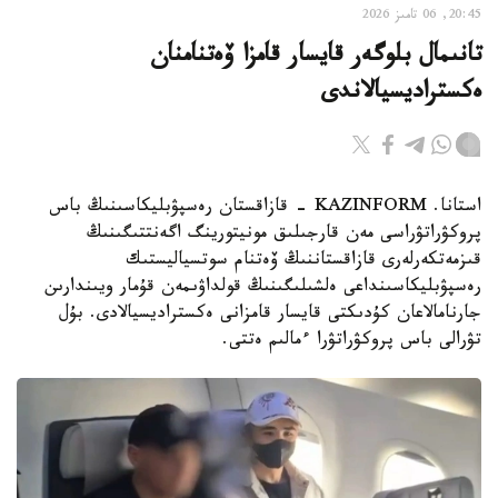
20:45, 06 تامىز 2026
تانىمال بلوگەر قايسار قامزا ۆەتنامنان
ەكستراديسيالاندى
استانا. KAZINFORM - قازاقستان رەسپۋبليكاسىنىڭ باس
پروكۋراتۋراسى مەن قارجىلىق مونيتورينگ اگەنتتىگىنىڭ
قىزمەتكەرلەرى قازاقستاننىڭ ۆەتنام سوتسياليستىك
رەسپۋبليكاسىنداعى ەلشىلىگىنىڭ قولداۋىمەن قۇمار ويىندارىن
جارنامالاعان كۇدىكتى قايسار قامزانى ەكستراديسيالادى. بۇل
تۋرالى باس پروكۋراتۋرا ءمالىم ەتتى.