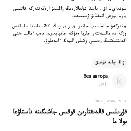
سونداي- اق، باسقا تۇلعالاردىڭ زاڭسىز ارەكەتتەرگە قاتىسى
بار- جوعى انىقتالۋ ۇستىندە.
«تەرگەۋ جالعاسىپ جاتىر. ق ر ق پ ك 201-بابىنا سايكەس
وزگە دە مالىمەتتەر جاريا ەتۋگە جاتپايدى» دەپ ءمالىم ەتتى
اگەنتتىكتىڭ رەسمي وكىلى الىبەك ءابدىلوۆ.
زاڭ جانە قۇقىق
без автора
اۆتور
22:04, 06 تامىز 2026
قۇرىلىس قالدىقتارىن قوقىس جاشىگىنە تاستاۋعا
بولا ما