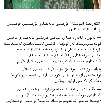
Фото: Pexels
زاڭگەردىڭ ايتۋىنشا، قۇرىلىس قالدىقتارى تۇرمىستىق قوقىستان
بولەك ساناتقا جاتادى.
— بەتون، كافەل، سىلاق سياقتى قۇرىلىس قالدىقتارى قوقىس
كونتەينەرلەرىنىڭ تەز تولۋىنا، قوقىس تاسىمالدايتىن تەحنيكانىڭ
بۇزىلۋىنا جانە سانيتارلىق تالاپتاردىڭ ساقتالماۋىنا سەبەپ
بولادى. سوندىقتان زاڭنامادا تۇرمىستىق جانە قۇرىلىس
قالدىقتارى جەكە قاراستىرىلادى، — دەدى باقتيار كارىم.
ونىڭ سوزىنشە، جوندەۋ جۇمىستارىنان كەيىن شىققان
قوقىستاردى ازاماتتار ارنايى كومپانيا ارقىلى نەمەسە پوليگونعا
جەكە كولىگىمەن اپارۋعا بولادى.
— ەڭ باستىسى قوقىستاردىڭ پوليگونعا جەتكىزىلگەنىن
راستايتىن قۇجات نەمەسە تۇبىرتەك بولۋ كەرەك. ال تۇرعىن
ءۇيدىڭ قوقىس كونتەينەرلەرىنىڭ جانىندا قۇرىلىس قوقىستارىن