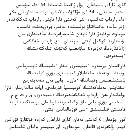
گازى تاراي باستاعان. بۇل ۋاقىتتا شاحتادا 64 ادام جۇمىس
ىستەپ جاتقان، 54 ءى ەۆاكۋاتسيالاندى. اپات سالدارىنان ەكى
ادام زارداپ شەگىپ، التى كەنشى قازا تاپتى. زارداپ شەككەندەر
اۋىر حالدە جانساقتاۋ بولىمىندە جاتىر. پرەزيدەنت قاسىم-
جومارت توقايەۆ قازا تاپقان شاحتەرلەردىڭ جاقىندارى مەن
تۋىستارىنا كوڭىل ايتتى. سونداي- اق زارداپ شەككەن
ازاماتتاردىڭ تەزىرەك ساۋىعىپ كەتۋىنە تىلەكتەستىك
ءبىلدىردى.
قازاقستان پرەمەر- ءمينيسترى اسقار ءماميننىڭ تاپسىرماسى
بويىنشا توتەنشە جاعدايلار ءمينيسترى يۋري ءيليننىڭ
باسشىلىعىمەن وقيعانىڭ ءمان- جايى مەن سەبەپتەرىن
انىقتايتىن مەملەكەتتىك كوميسسيا قۇرىلدى. اپات سالدارىنان قازا
بولعاندار مەن زارداپ شەككەندەردىڭ ەسىمدەرى. ق ر ت ج م
باسشىسى يۋري يلين باق وكىلدەرىنە ارنالعان بريفينگىدە اپاتقا
قاتىستى قىلمىستىق ءىس قوزعالعانىن ايتتى.
كوز جۇمعان 6 كەنشى مەتان گازى تاراعان كەزدە قۇتقارۋ قۇرالىن
كيىپ ۇلگەرمەي قالعان. سونداي- اق مينيستر «اباي شاحتاسى