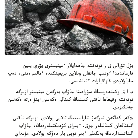
بۇل تۋرالى ق ر توتەنشە جاعدايلار ءمينيسترى يۋري يلين
قارعاندىدا ءوتىپ جاتقان ونلاين بريفينگىدە ءمالىم ەتتى، دەپ
حابارلايدى قازاقپارات ءتىلشىسى.
ب ا ق وكىلدەرىنىڭ سۇراعىنا جاۋاپ بەرگەن مينيستر ازىرگە
توتەنشە وقيعاعا ناقتى كىمنىڭ كىنالى ەكەنىن ايتۋ ەرتە ەكەنىن
جەتكىزدى.
«كەز كەلگەن تەرگەۋ شاراسىنىڭ تالابى بولادى. ازىرگە ناقتى
انىقتالعان كىنالىلەر جوق. ءبىراق كۇدىكتىلەردىڭ، جاۋاپ
الىناتىنداردىڭ بەلگىلى ءبىر توبى بار دەۋگە بولادى. مۇنداي