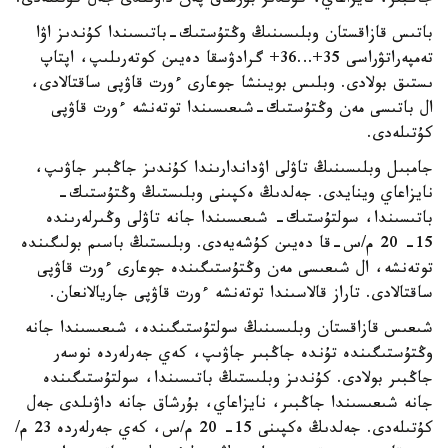
جاڭبىر، نايزاعاي، كۇندىز بۇرشاق پەن داۋىلدى جەل كۇتىلەدى.
باتىس قازاقستان وبلىسىنىڭ وڭتۇستىك-باتىسىندا كۇندىز اۋا
تەمپەراتۋراسى 35+…36+ گرادۋسقا دەيىن كوتەرىلىپ، اپتاپ
ىستىق بولادى. وبلىس بويىنشا جوعارى ءورت قاۋپى ساقتالادى،
ال باتىسى مەن وڭتۇستىك-شىعىسىندا توتەنشە ءورت قاۋپى
كۇتىلەدى.
جامبىل وبلىسىنىڭ تاۋلى اۋداندارىندا كۇندىز جاڭبىر جاۋىپ،
نايزاعاي وينايدى. جەلدىڭ ەكپىنى وبلىستىڭ وڭتۇستىك-
باتىسىندا، سولتۇستىك- شىعىسىندا جانە تاۋلى وڭىرلەرىندە
15- 20 م/س-قا دەيىن كۇشەيەدى. وبلىستىڭ باسىم بولىگىندە
توتەنشە، ال شىعىسى مەن وڭتۇستىگىندە جوعارى ءورت قاۋپى
ساقتالادى. تاراز قالاسىندا توتەنشە ءورت قاۋپى جاريالانعان.
شىعىس قازاقستان وبلىسىنىڭ سولتۇستىگىندە، شىعىسىندا جانە
وڭتۇستىگىندە تۇندە جاڭبىر جاۋىپ، كەي جەرلەردە نوسەر
جاڭبىر بولادى. كۇندىز وبلىستىڭ باتىسىندا، سولتۇستىگىندە
جانە شىعىسىندا جاڭبىر، نايزاعاي، بۇرشاق جانە داۋىلدى جەل
كۇتىلەدى. جەلدىڭ ەكپىنى 15- 20 م/س، كەي جەرلەردە 23 م/