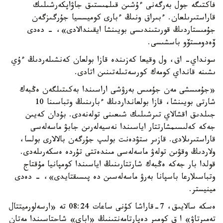
فاكتىگە جول بەرگەنى ءۇشىن قىلمىستىق جاۋاپكەرشىلىك
قاراستىرىلعان. ءبىراق ونىڭ ءبارى كوميسسيا جۇرگىزگەن
جۇمىستاردىڭ قورىتىندىسى بويىنشا ايقىندالادى»، - دەدى
ۆەدومستۆو باسشىسى.
سونداي- اق، ول وقيعا كەزىندە قازا بولعان كەنشىلەردىڭ ءۇي
ىشىنە قانداي كومەك كورسەتىلەتىنىن اتادى.
«جۇمىسشى مەن جۇمىس بەرۋشى اراسىندا بەكىتىلگەن ەڭبەك
شارتى بويىنشا، قازا بولعانداردىڭ ءبارىنىڭ وتباسىنا 10
جىلدىق اقشالاي تىرشىلىك شىعىنى تولەنەدى. بۇدان كەيىن
جەكە كەلىسىمشارتتار اياسىندا نەسيەلەرىن جابۋ ماسەلەسى
قاراستىرىلادى. قازىر ستۋدەنت بولىپ جۇرگەن بالالارى بولسا،
ولاردىڭ وقۋىن تولەۋ ماسەلەسى مىندەتتى تۇردە ەسكەرىلەدى.
قولدا بار جەكە ەڭبەك شارتتارىنىڭ اياسىندا كومپانيا مۇقتاج
وتباسىلارعا باسپانا بەرۋ ماسەلەسىن دە پىسىقتايدى»، - دەدى
مينيستر.
ەسكە سالايىق، 7-قاراشا كۇنى ساعات 08:24 تە «ارسەلورميتتال
تەمىرتاۋ» ا ق كومىر دەپارتامەنتىنىڭ «اباي» شاحتاسىندا مەتان