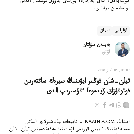
كۇشەيەدى، كەي جەرلەردە بۇرشاق جاۋۋى مۇمكىن ەكەنى
بولجانعان بولاتىن.
اۋارايى
ايماق
بەيسەن سۇلتان
اۆتور
09:07, 05 تامىز 2026
تيان-شان قوڭىر ايۋىنىڭ سيرەك ساتتەرىن
فوتوتۇزاق ۆيدەوعا ءتۇسىرىپ الدى
استانا. KAZINFORM - تابيعات جاناشىرلارى الماتى
مەملەكەتتىك تابيعي قورىعى اۋماعىندا مەكەندەيتىن تيان-شان