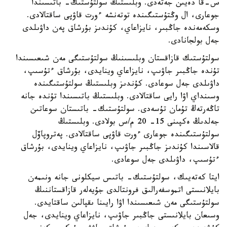
س-قا دەيىن جەتەدى. وبلىستىڭ سولتۇستىك- باتىسىندا
جوعارى، ال وڭتۇستىگىندە توتەنشە ءورت قاۋپى ساقتالادى.
وسكەمەندە جاڭبىر، نايزاعاي، كۇندىز بۇرشاق پەن داۋىلدى
جەل بولجانادى.
سولتۇستىك قازاقستان وبلىسىنىڭ سولتۇستىگى مەن شىعىسىندا
تۇندە جاڭبىر جاۋىپ، نايزاعاي وينايدى، بۇرشاق ءتۇسىپ،
داۋىلدى جەل سوعادى. كۇندىز وبلىستىڭ سولتۇستىگىندە
وسىنداي اۋا رايى ساقتالادى. وبلىستىڭ باتىسىندا تۇندە جانە
تاڭەرتەڭ تۇمان تۇسەدى. سولتۇستىك- باتىستان سوعاتىن
جەلدىڭ ەكپىنى 15- 20 م/س بولادى. وبلىستىڭ
سولتۇستىگىندە جوعارى ءورت قاۋپى ساقتالادى. پەتروپاۆل
قالاسىندا كۇندىز جاڭبىر جاۋىپ، نايزاعاي وينايدى، بۇرشاق
ءتۇسىپ، داۋىلدى جەل سوعادى.
ايتا كەتەيىك، سولتۇستىك- باتىس سيكلونى جانە ونىمەن
بايلانىستى اتموسفەرالىق فرونتالدى جۇيەلەر قازاقستاننىڭ
سولتۇستىگى مەن شىعىسىندا اۋا رايىنا ىقپالىن ساقتايدى.
وسىعان بايلانىستى جاڭبىر جاۋىپ، نايزاعاي وينايدى، جەل