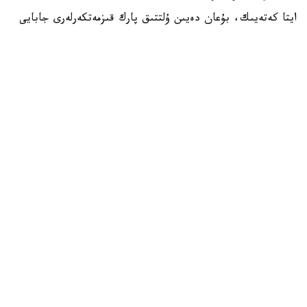
ايتا كەتەيىك، بۇعان دەيىن ۇلتتىق پارك قىزمەتكەرلەرى جابايى
جانۋارلاردى كورگەن جاعدايدا ولاردى تاماقتاندىرۋعا تىرىسپاۋعا
شاقىرعان ەدى. سونداي-اق، پارك اۋماعىندا تاماق قالدىقتارىن
قالدىرماۋ جونىندە قاتاڭ ەسكەرتۋ جاساعان بولاتىن.