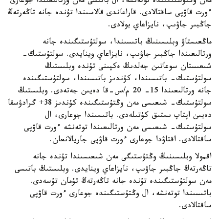
مەن وڭتۇستىگىندە توتەنشە، ال باتىسى مەن ورتالىعىندا جوعارى
ءورت قاۋپى ساقتالادى. قاراعاندى قالاسىندا تۇندە جانە تاڭەرتەڭ
جاڭبىر جاۋىپ، نايزاعاي بولادى.
ماڭعىستاۋ وبلىسىنىڭ باتىسىندا، سولتۇستىگىندە جانە
ورتالىعىندا جاڭبىر جاۋىپ، نايزاعاي وينايدى. سولتۇستىك-
شىعىستان سوعاتىن جەلدىڭ ەكپىنى تۇندە وبلىستىڭ
سولتۇستىك- باتىسىندا، كۇندىز باتىسىندا، سولتۇستىگىندە
جانە ورتالىعىندا 15- 20 م/س-قا دەيىن جەتەدى. وبلىستىڭ
سولتۇستىك- شىعىسى مەن وڭتۇستىگىندە كۇندىز 38+ گرادۋسقا
دەيىن اپتاپ ىستىق كۇتىلەدى. باتىسىندا جوعارى، ال
سولتۇستىك- شىعىسى مەن ورتالىعىندا توتەنشە ءورت قاۋپى
ساقتالادى. اقتاۋدا جوعارى ءورت قاۋپى جاريالانعان.
اقمولا وبلىسىنىڭ وڭتۇستىگى مەن شىعىسىندا تۇندە جانە
تاڭەرتەڭ جاڭبىر جاۋىپ، نايزاعاي وينايدى. وبلىستىڭ باتىسى
مەن سولتۇستىگىندە تۇندە جانە تاڭەرتەڭ تۇمان تۇسەدى.
باتىسىندا توتەنشە، ال وڭتۇستىگىندە جوعارى ءورت قاۋپى
ساقتالادى.