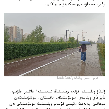
وڭىرىندە داۋىلدى ەسكەرتۋ جاريالادى.
فوتو: ەلميرا ورالبايەۆا/kazinform
ۇلىتاۋ وبلىسىندا تۇندە وبلىستىڭ شىعىسىندا جاڭبىر جاۋىپ،
نايزاعاي وينايدى. سولتۇستىك- باتىستان، سولتۇستىكتەن
سوعاتىن جەلدىڭ ەكپىنى كۇندىز وبلىستىڭ سولتۇستىگى مەن