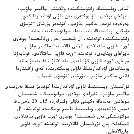
الماتى وبلىسىنىڭ وڭتۇستىگىندە وتكىنشى جاڭبىر جاۋىپ،
نايزاعاي بولادى. تاۋ بوكتەرى مەن تاۋلى اۋدانداردا كەي
جەرلەردە نوسەر جاڭبىر جاۋىپ، كۇندىز بۇرشاق ءتۇسۋى
مۇمكىن. وبلىستىڭ باتىسىندا، سولتۇستىگىندە جانە
وڭتۇستىگىندە توتەنشە، ال شىعىسى مەن ورتالىعىندا جوعارى
ءورت قاۋپى ساقتالادى. الماتى قالاسىندا جاڭبىر جاۋىپ،
نايزاعاي وينايدى، توتەنشە ءورت قاۋپى ساقتالادى. قونايەۆتا
جوعارى ءورت قاۋپى كۇتىلەدى. ىلە الاتاۋىنىڭ مەدەۋ جانە
بوستاندىق اۋداندارىنىڭ تاۋلى بولىكتەرىندە كەي ۋاقىتتاردا
قاتتى جاڭبىر جاۋىپ، بۇرشاق ءتۇسۋى ىقتيمال.
تۇركىستان وبلىسىنىڭ تاۋلى اۋداندارىندا كۇندىز قىسقا مەرزىمدى
جاڭبىر جاۋىپ، نايزاعاي بولادى. سولتۇستىك- شىعىستان
سوعاتىن جەلدىڭ ەكپىنى تاۋلى وڭىرلەردە 15- 20 م/س-قا
دەيىن كۇشەيەدى. وبلىستىڭ باسىم بولىگىندە توتەنشە، ال
سولتۇستىگى مەن شىعىسىندا جوعارى ءورت قاۋپى ساقتالادى.
شىمكەنت پەن تۇركىستان قالالارىندا توتەنشە ءورت قاۋپى
جاريالانعان.