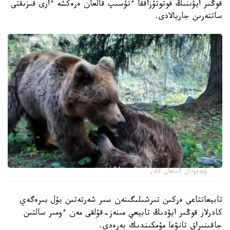
قوڭىر ايۋىنىڭ فوتوتۇزاققا ءتۇسىپ قالعان ەرەكشە ءارى قىزىقتى
ساتتەرىن جاريالادى.
ۆيدەودان الىنعان كادر
تابيعاتتاعى ەركىن تىرشىلىگىنەن سىر شەرتەتىن بۇل بىرەگەي
كادرلار قوڭىر ايۋدىڭ تابيعي مىنەز-قۇلقى مەن ءومىر سالتىن
جاقىنىراق تانۋعا مۇمكىندىك بەرەدى.