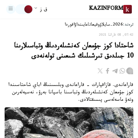
KAZINFORM
ق ز
ترەند:
2026-سايلاۋ
وقيعا
تاعايىنداۋ
اقوردا
07:42, 08 قاراشا 2021
شاحتادا كوز جۇمعان كەنشىلەردىڭ وتباسىلارىنا
10 جىلدىق تىرشىلىك شىعىنى تولەنەدى
قاراعاندى. قازاقپارات - قاراعاندى وبلىسىنىڭ اباي شاحتاسىندا
كوز جۇمعان كەنشىلەردىڭ وتباسىنا باسپانا بەرۋ، نەسيەلەرىن
وتەۋ ماسەلەسى پىسىقتالادى.