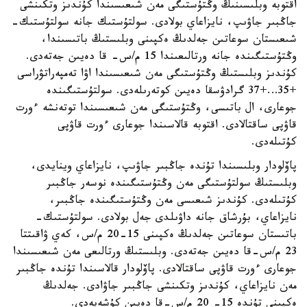
اقتوبە وبلىسىنىڭ وڭتۇستىگى مەن شىعىسىندا كۇندىز وتكىنشى
جاڭبىر جاۋىپ، نايزاعاي بولادى. سولتۇستىك جانە سولتۇستىك-
شىعىستان سوعاتىن جەلدىڭ ەكپىنى وبلىستىڭ باتىسىندا،
وڭتۇستىگىندە جانە ورتالىعىندا 15 م/س- قا دەيىن جەتەدى.
كۇندىز وبلىستىڭ وڭتۇستىگى مەن شىعىسىندا اۋا تەمپەراتۋراسى
+35…+37 گرادۋسقا دەيىن كوتەرىلەدى. سولتۇستىگىندە
جوعارى، ال باتىسى، وڭتۇستىگى مەن شىعىسىندا توتەنشە ءورت
قاۋپى ساقتالادى. اقتوبە قالاسىندا جوعارى ءورت قاۋپى
كۇتىلەدى.
پاۆلودار وبلىسىندا تۇندە جاڭبىر جاۋىپ، نايزاعاي وينايدى،
وبلىستىڭ سولتۇستىگى مەن وڭتۇستىگىندە نوسەر جاڭبىر
كۇتىلەدى. كۇندىز شىعىسى مەن وڭتۇستىگىندە جاڭبىر،
نايزاعاي، بۇرشاق جانە داۋىلدى جەل بولادى. سولتۇستىك-
باتىستان سوعاتىن جەلدىڭ ەكپىنى 15-20 م/س، كەي ۋاقىتتا
23 م/س-قا دەيىن جەتەدى. وبلىستىڭ ورتالىعى مەن شىعىسىندا
جوعارى ءورت قاۋپى ساقتالادى. پاۆلودار قالاسىندا تۇندە جاڭبىر
مەن نايزاعاي، كۇندىز وتكىنشى جاڭبىر جاۋادى. جەلدىڭ
ەكپىنى تۇندە 15- 20 م/س-قا دەيىن كۇشەيەدى.