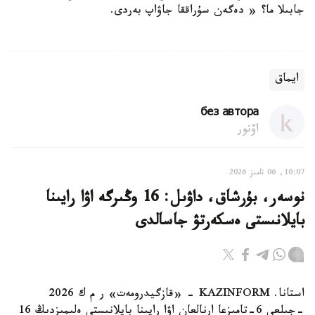
جابىلا ما؟ « دەگەن سۇراققا جاۋاپ بەردى.
ايماق
без автора
اۆتور
10:07, 06 تامىز 2026
نوسەر، بۇرشاق، داۋىل: 16 وڭىرگە اۋا رايىنا
بايلانىستى ەسكەرتۋ جاسالدى
استانا. KAZINFORM - «قازگيدرومەت» ر م ك 2026
-جىلعى 6-تامىزعا ارنالعان اۋا رايىنا بايلانىستى ەلىمىزدىڭ 16