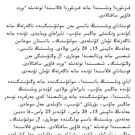
قىزىلوردا وبلىسىندا جانە قىزىلوردا قالاسىندا توتەنشە ءورت
قاۋپى ساقتالادى.
قوستاناي وبلىسىنىڭ باتىسى مەن سولتۇستىگىندە تاڭەرتەڭ جانە
كۇندىز وتكىنشى جاڭبىر جاۋىپ، نايزاعاي وينايدى. تۇندە جانە
تاڭەرتەڭ تۇمان كۇتىلەدى. سولتۇستىك- باتىستان سوعاتىن
جەلدىڭ ەكپىنى 15- 20 م/س بولادى. وبلىستىڭ باتىسى،
شىعىسى جانە ورتالىعىندا جوعارى، ال وڭتۇستىگى مەن
وڭتۇستىك- شىعىسىندا توتەنشە ءورت قاۋپى ساقتالادى.
قوستاناي قالاسىندا تۇندە جانە تاڭەرتەڭ تۇمان تۇسەدى.
اباي وبلىسىنىڭ باتىسىندا، سولتۇستىگىندە جانە وڭتۇستىگىندە
تۇندە جاڭبىر جاۋىپ، نايزاعاي بولادى. كۇندىز وبلىستىڭ
باتىسىندا، سولتۇستىگىندە جانە ورتالىعىندا كەي جەرلەردە نوسەر
جاڭبىر جاۋىپ، بۇرشاق ءتۇسىپ، داۋىلدى جەل سوعادى.
جەلدىڭ ەكپىنى 15- 20 م/س، كۇندىز 25 م/س-قا دەيىن
جەتەدى. وبلىستىڭ باسىم بولىگىندە جوعارى، ال سولتۇستىك-
شىعىسىندا توتەنشە ءورت قاۋپى ساقتالادى. سەمەي قالاسىندا