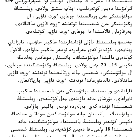
شىعىسىندا 15 م/س- قا جەتەدى. كۇندىز اۋا تەمپەراتۋراسى +35
گرادۋسقا دەيىن كوتەرىلىپ، اپتاپ ىستىق بولادى. وبلىستىڭ
سولتۇستىگى مەن ورتالىعىندا جوعارى ءورت قاۋپى، ال
وڭتۇستىگى مەن شىعىسىندا توتەنشە ءورت قاۋپى ساقتالادى.
جەزقازعان قالاسىندا دا جوعارى ءورت قاۋپى كۇتىلەدى.
جەتىسۋ وبلىسىنىڭ تاۋلى اۋداندارىندا جاڭبىر جاۋىپ، نايزاعاي
وينايدى، كۇندىز كەي جەرلەردە نوسەر جاڭبىر جاۋادى. الاكول
كولدەرى ماڭىندا سولتۇستىك- باتىستان سوعاتىن جەلدىڭ
ەكپىنى 15- 20 م/س بولادى. وبلىستىڭ وڭتۇستىگىندە جوعارى،
ال سولتۇستىگى، شىعىسى جانە ورتالىعىندا توتەنشە ءورت قاۋپى
ساقتالادى. تالدىقورعاندا توتەنشە ءورت قاۋپى جاريالانعان.
قاراعاندى وبلىسىنىڭ سولتۇستىگى مەن شىعىسىندا جاڭبىر،
نايزاعاي، بۇرشاق جانە داۋىلدى جەل كۇتىلەدى. وبلىستىڭ
شىعىسىندا تۇندە كەي جەرلەردە نوسەر جاڭبىر جاۋادى.
سولتۇستىك- باتىستان جانە سولتۇستىكتەن سوعاتىن جەلدىڭ
ەكپىنى كۇندىز وبلىستىڭ باتىسىندا، سولتۇستىگىندە جانە
شىعىسىندا 18 م/س-قا دەيىن كۇشەيەدى. وبلىستىڭ شىعىسى