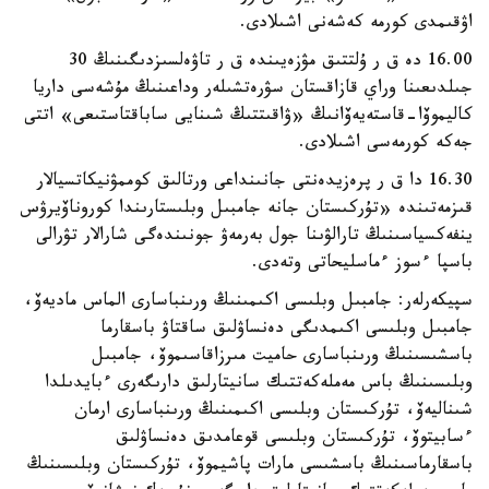
اۋقىمدى كورمە كەشەنى اشىلادى.
16.00 دە ق ر ۇلتتىق مۋزەيىندە ق ر تاۋەلسىزدىگىنىڭ 30
جىلدىعىنا وراي قازاقستان سۋرەتشىلەر وداعىنىڭ مۇشەسى داريا
كاليموۆا-قاستەيەۆانىڭ «ۋاقىتتىڭ شىنايى ساباقتاستىعى» اتتى
جەكە كورمەسى اشىلادى.
16.30 دا ق ر پرەزيدەنتى جانىنداعى ورتالىق كوممۋنيكاتسيالار
قىزمەتىندە «تۇركىستان جانە جامبىل وبلىستارىندا كوروناۆيرۋس
ينفەكسياسىنىڭ تارالۋىنا جول بەرمەۋ جونىندەگى شارالار تۋرالى
باسپا ءسوز ءماسليحاتى وتەدى.
سپيكەرلەر: جامبىل وبلىسى اكىمىنىڭ ورىنباسارى الماس ماديەۆ،
جامبىل وبلىسى اكىمدىگى دەنساۋلىق ساقتاۋ باسقارما
باسشىسىنىڭ ورىنباسارى حاميت مىرزاقاسىموۆ، جامبىل
وبلىسىنىڭ باس مەملەكەتتىك سانيتارلىق دارىگەرى ءبايدىلدا
شىناليەۆ، تۇركىستان وبلىسى اكىمىنىڭ ورىنباسارى ارمان
ءسابيتوۆ، تۇركىستان وبلىسى قوعامدىق دەنساۋلىق
باسقارماسىنىڭ باسشىسى مارات پاشيموۆ، تۇركىستان وبلىسىنىڭ