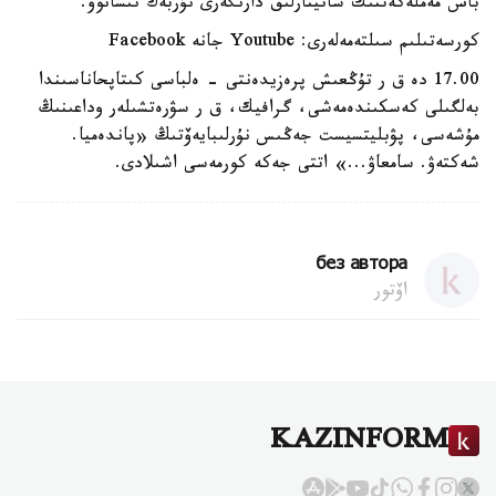
باس مەملەكەتتىك سانيتارلىق دارىگەرى نۇربەك نىشانوۆ.
كورسەتىلىم سىلتەمەلەرى: Youtube جانە Facebook
17.00 دە ق ر تۇڭعىش پرەزيدەنتى - ەلباسى كىتاپحاناسىندا
بەلگىلى كەسكىندەمەشى، گرافيك، ق ر سۋرەتشىلەر وداعىنىڭ
مۇشەسى، پۋبليتسيست جەڭىس نۇرلىبايەۆتىڭ «پاندەميا.
شەكتەۋ. سامعاۋ...» اتتى جەكە كورمەسى اشىلادى.
без автора
اۆتور
KAZINFORM