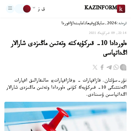
KAZINFORM
ق ز
ترەند:
2026-سايلاۋ
وقيعا
تاعايىنداۋ
اقوردا
22:14, 09 قىركۇيەك 2021
ەلوردادا 10- قىركۇيەكتە وتەتىن ماڭىزدى شارالار
اڭداتپاسى
نۇر-سۇلتان. قازاقپارات - «قازاقپارات» حالىقارالىق اقپارات
اگەنتتىگى 10- قىركۇيەك كۇنى ەلوردادا وتەتىن ماڭىزدى شارالار
اڭداتپاسىن ۇسىنادى.