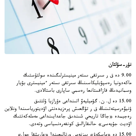
نۇر-سۇلتان
9.00 دە ق ر سىرتقى ىستەر مينيسترلىگىندە سولتۇستىك
ماكەدونيا رەسپۋبليكاسىنىڭ سىرتقى ىستەر ءمينيسترى بۋيار
وسمانيدىڭ قازاقستانعا رەسمي ساپارى باستالادى.
15.00 دە ل. ن. گۋميليەۆ اتىنداعى ەۋرازيا ۇلتتىق
ۋنيۆەرسيتەتىنىڭ ق ر تۇڭعىش پرەزيدەنتى اۋديتورياسىندا ونلاين
رەجيمدە «جاڭا تاريحي شىندىق جاعدايىنداعى مەملەكەتتىك
اۋديت جۇيەسى» حالىقارالىق كونفەرەنسياسى وتەدى.
15.00 دە «ماسكەۋ» بيزنەس ورتالىعىندا «عارىشقا جول»