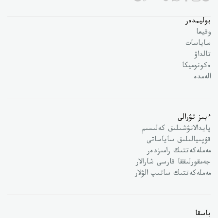
بوليمدەر
وقيعا
ساياسات
تالداۋ
ەكونوميكا
الەمدە
ءبىز تۋرالى
پايدالانۋشىلىق كەلىسىم
قۇپىيالىلىق ساياساتى
مەملەكەتتىك رامىزدەر
جەمقورلىققا قارسى شارالار
مەملەكەتتىك ساتىپ الۋلار
باسقا