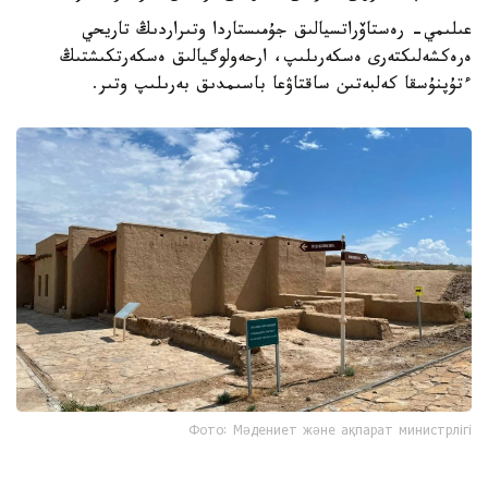
عىلىمي- رەستاۆراتسيالىق جۇمىستاردا وتىراردىڭ تاريحي
ەرەكشەلىكتەرى ەسكەرىلىپ، ارحەولوگيالىق ەسكەرتكىشتىڭ
ءتۇپنۇسقا كەلبەتىن ساقتاۋعا باسىمدىق بەرىلىپ وتىر.
Фото: Мәдениет және ақпарат министрлігі