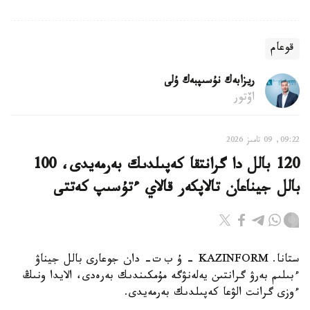
قوعام
ريزابەك نۇسىپبەك ۇلى
اۆتور
09:22, 09 تامىز 2026
120 بالل دا گرانتقا كەپىلدىك بەرمەيدى، 100
بالل جيناعان تالاپكەر قالاي ءتۇسىپ كەتتى
ستانا. KAZINFORM – ۇ ب ت- دان جوعارى بالل جيناۋ
ءبىلىم بەرۋ گرانتىن يەلەنۋگە مۇمكىندىك بەرەدى، الايدا ونىڭ
ءوزى گرانت الۋعا كەپىلدىك بەرمەيدى.