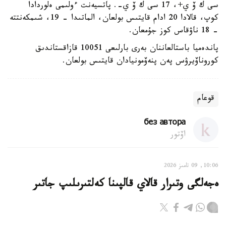
سى ك ۆ ي+، 17 سى ك ۆ ي-. پاتسيەنت ءولىمى ەلوردادا
كوپ، قالادا 20 ادام قايتىس بولعان، الماتىدا - 19، شىمكەنتتە
- 18 ناۋقاس كوز جۇمعان.
پاندەميا باستالعاننان بەرى بارلىعى 10051 قازاقستاندىق
كوروناۆيرۋس پەن پنەۆمونيادان قايتىس بولعان.
قوعام
без автора
اۆتور
10:06, 09 تامىز 2026
ەجەلگى وتىرار قالاي قالپىنا كەلتىرىلىپ جاتىر