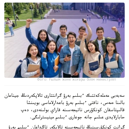
Фото: Ғылым және жоғары білім министрлігі
سەبەبى مەملەكەتتىك ءبىلىم بەرۋ گرانتتارى تالاپكەردىڭ جيناعان
بالىنا ەمەس، ناقتى ءبىلىم بەرۋ باعدارلاماسى بويىنشا
قالىپتاسقان كونكۋرس ناتيجەسىنە قاراي بولىنەدى، دەپ
حابارلايدى عىلىم جانە جوعارى ءبىلىم مينيسترلىگى.
گرانت كونكۋرسىنىڭ ناتيجەسىنە تالاپكەر تاڭداعان ءبىلىم بەرۋ