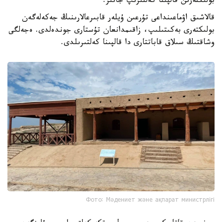
بولىكتەرىن قالپىنا كەلتىرىپ جاتىر.
قالاشىق اۋماعىنداعى تۇرعىن ۇيلەر قابىرعالارىنىڭ جەكەلەگەن
بولىكتەرى بەكىتىلىپ، زاقىمدانعان تۇستارى جوندەلدى. ەجەلگى
وشاقتىڭ سىلاق قاباتتارى دا قالپىنا كەلتىرىلدى.
Фото: Мәдениет және ақпарат министрлігі