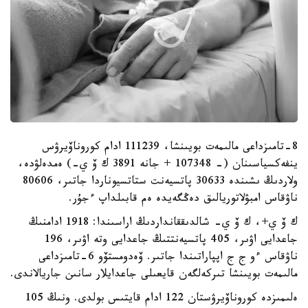
8-تامىزداعى مالىمەت بويىنشا، 111239 ادام كوروناۆيرۋس
ينفەكسياسىنان (- 107348 + جانە 3891 ك ۆ ي-) ەمدەلۋدە،
ولاردىڭ ىشىندە 30633 پاتسيەنت ستاتسيوناردا جاتىر، 80606
ناۋقاس امبۋلاتوريالىق دەڭگەيدە ەم قابىلداپ ءجۇر.
ك ۆ ي+، ك ۆ ي- شالدىققانداردىڭ اراسىندا: 1918 ادامنىڭ
جاعدايى اۋىر، 405 پاتسيەنتتىڭ جاعدايى وتە اۋىر، 196
ناۋقاس ءو ج ج اپپاراتىندا جاتىر. ۆەدومستۆو 6-تامىزداعى
مالىمەت بويىنشا تىركەلگەن قايعىلى جاعدايلار سانىن جاريالاندى.
ەلىمىزدە كوروناۆيرۋستان 122 ادام قايتىس بولدى. ونىڭ 105