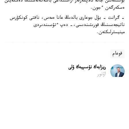
بولىنگەنىن جانە تالاپكەرلەر اراسىنداعى باسەكەلەستىك دەڭگەيىن
ەسكەرگەن ءجون.
- گرانت - بۇل جوعارى بالدىڭ عانا ەمەس، ناقتى كونكۋرس
ناتيجەسىنىڭ قورىتىندىسى،- دەپ ءتۇسىندىردى
مينيسترلىكتەن.
قوعام
ريزابەك نۇسىپبەك ۇلى
اۆتور
20:17, 08 تامىز 2026
پرەزيدەنت تۇلپارىنىڭ جاڭا ۆيدەوسى قىزۋ
تالقىلانىپ جاتىر