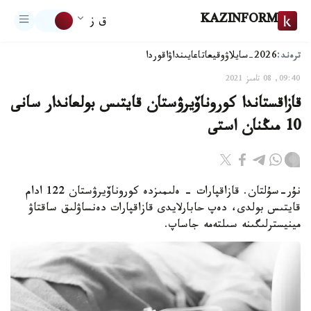
KAZINFORM
ق ز
ترەند:
2026-سايلاۋ
وقيعا
تاعايىنداۋ
اقوردا
09:40, 08 تامىز 2021
قازاقستاندا كوروناۆيرۋستان قايتىس بولعاندار سانى
10 مىڭنان استى
نۇر-سۇلتان. قازاقپارات - ەلىمىزدە كوروناۆيرۋستان 122 ادام
قايتىس بولدى، دەپ حابارلايدى قازاقپارات دەنساۋلىق ساقتاۋ
مينيسترلىگىنە سىلتەمە جاساپ.