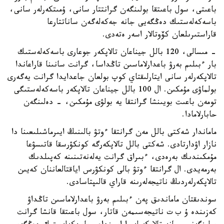
باعىتى، سول باعىتقا بولىنگەن گرانتتار سانى، ۇمىتكەرلەر سانى،
باسەكەلەستىك دەڭگەيى جانە جەكەلەگەن ساناتتارعا
قاراستىرىلعان كۆوتالار اسەر ەتەدى.
- مىسالى، 120 بالل جيناعان تالاپكەر جوعارى باسەكەلەستىك
بار ءبىلىم بەرۋ باعدارلاماسىن تاڭداسا، گرانت سانىنا قاراعاندا
تالاپكەرلەر سانى ايتارلىقتاي كوپ بولعان جاعدايدا گرانت يەگەرى
بولماۋى مۇمكىن. ال 100 بالل جيناعان تالاپكەر باسەكەلەستىگى
تومەن باعىت بويىنشا گرانتقا يە بولۋى مۇمكىن، - دەلىنگەن
حابارلامادا.
ماماندار شەكتى بالل مەن گرانتقا ءوتۋ بالىنىڭ ايىرماشىلىعىنا دا
نازار اۋدارتادى. شەكتى بالل تالاپكەرگە كونكۋرسقا قاتىسۋعا
مۇمكىندىك بەرەدى، ءبىراق گرانت يەلەنەتىنىنە كەپىلدىك
بەرمەيدى. ال گرانتقا ءوتۋ بالى كونكۋرس اياقتالعاننان كەيىن
تالاپكەرلەردىڭ ناتيجەلەرىنە قاراي قالىپتاسادى.
سوندىقتان ماماندىق پەن ءبىلىم بەرۋ باعدارلاماسىن تاڭداۋ
كەزىندە ۇ ب ت ناتيجەسىمەن قاتار، سول باعىتقا قانشا گرانت