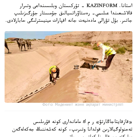
استانا. KAZINFORM - تۇركىستان وبلىسىنداعى وتىرار
قالاشىعىندا عىلىمي- رەستاۆراتسيالىق جۇمىستار جۇرگىزىلىپ
جاتىر. بۇل تۋرالى مادەنيەت جانە اقپارات مينيسترلىگى حابارلادى.
Фото: Мәдениет және ақпарат министрлігі
«قازقايتاجاڭارتۋ» ر م ك ماماندارى كونە قۇرىلىس
تەحنولوگيالارىن قولدانا وتىرىپ، كونە كەشەننىڭ جەكەلەگەن