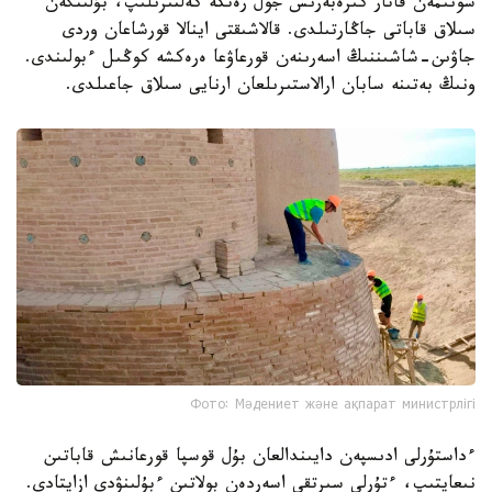
سونىمەن قاتار كىرەبەرىس جول رەتكە كەلتىرىلىپ، بۇلىنگەن
سىلاق قاباتى جاڭارتىلدى. قالاشىقتى اينالا قورشاعان وردى
جاۋىن-شاشىننىڭ اسەرىنەن قورعاۋعا ەرەكشە كوڭىل ءبولىندى.
ونىڭ بەتىنە سابان ارالاستىرىلعان ارنايى سىلاق جاعىلدى.
Фото: Мәдениет және ақпарат министрлігі
ءداستۇرلى ادىسپەن دايىندالعان بۇل قوسپا قورعانىش قاباتىن
نىعايتىپ، ءتۇرلى سىرتقى اسەردەن بولاتىن ءبۇلىنۋدى ازايتادى.