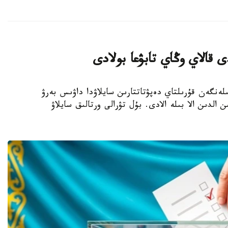
 قالاي وڭاي تابۋعا بولادى
- بيىل 23-تامىزعا بەلگىلەنگەن قۇرىلتاي دەپۋتاتتارىن سايلاۋدا داۋىس بەرۋ
 الدىن الا بىلە الادى. بۇل تۋرالى ورتالىق سايلاۋ