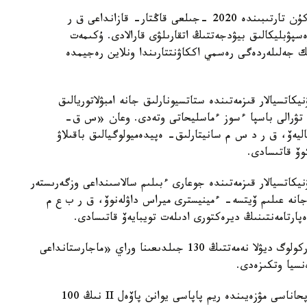
9.00-دە ۇكىمەت ۇيىندە ۇكىمەت وتىرىسى وتەدى. كۇن تارتىبىندە 2020 -جىلعى قاڭتار- قازانداعى ق ر
سپۋبليكالىق بيۋدجەتتىڭ اتقارىلۋى قارالادى. ۇكىمەت
ندا جانە الەۋمەتتىك جەلىلەردەگى رەسمي اككاۋنتتارىندا ونلاين رەجيمدە
نيكاتسيالار قىزمەتىندە ستاتسيونارلىق جانە امبۋلاتوريالىق
ى تۋرالى باسپا ءسوز ءماسليحاتى وتەدى. وعان «س ق-
يەۆ، ق ر د س م سانيتارلىق- ەپيدەميولوگيالىق باقىلاۋ
وۆ قاتىسادى.
مۋنيكاتسيالار قىزمەتىندە جوعارى ءبىلىم سالاسىنداعى وزگەرىستەر
جانە عىلىم ۆيتسە- ءمينيسترى ميراس داۋلەنوۆ، ق ر ب ع م
ارتامەنتىنىڭ ديرەكتورى ادىلەت تويبايەۆ قاتىسادى.
15.00-دە حالىقارالىق تۇركى اكادەمياسى تانىمال تۇركولوگ ديۋلا نەمەتتىڭ 130 جىلدىعىنا وراي «ماجارستانداعى
ەنسيا وتكىزەدى.
17.00-دە ق ر تۇڭعىش پرەزيدەنتى - ەلباسى كىتاپحاناسى مۋزەيىندە ريم پاپاسى يوانن پاۆەل II نىڭ 100