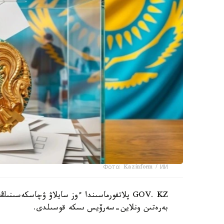
Фото: Kazinform / ИИ
GOV. KZ پلاتفورماسىندا ءوز سايلاۋ ۋچاسكەس
بەرەتىن ونلاين-سەرۆيس ىسكە قوسىلدى.