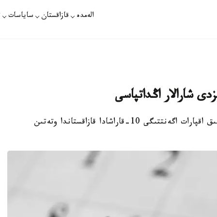
الەمدە
قازاقستان
ساياسات
ت
نۇر-سۇلتان. قازاقپارات - «قازاقپارات» حالىقارالىق اقپارات اگەنتتىگى 10-قاراشادا قازاقستاندا وتەتىن