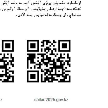
ازاماتتارعا ىڭعايلى بولۋى ءۇشىن ءبىر مەزەتتە ءۇش
كەلگەنىنە ءوتۋ ارقىلى سايلاۋشى ءوزىنىڭ ءوڭىرى
سونداي-اق ونىڭ مەكەنجايىن بىلە الادى.