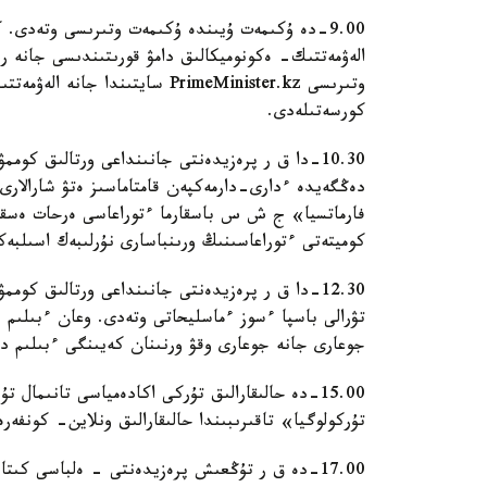
الەۋمەتتىك- ەكونوميكالىق دامۋ قورىتىندىسى جانە رە
وتىرىسى PrimeMinister.kz سايتى
كورسەتىلەدى.
10.30-دا ق ر پرەزيدەنتى جانىنداعى ورتالىق كوممۋ
دەڭگەيدە ءدارى-دارمەكپەن قامتاماسىز ەتۋ شارالار
فارماتسيا» ج ش س باسقارما ءتوراعاسى ەرحات ەسقال
كوميتەتى ءتوراعاسىنىڭ ورىنباسارى نۇرلىبەك اسىلبەك
12.30-دا ق ر پرەزيدەنتى جانىنداعى ورتالىق كوم
تۋرالى باسپا ءسوز ءماسليحاتى وتەدى. وعان ءبىلىم 
جوعارى جانە جوعارى وقۋ ورنىنان كەيىنگى ءبىلىم دەپ
تۇركولوگيا» تاقىرىبىندا حالىقارالىق ونلاين- كونفەر