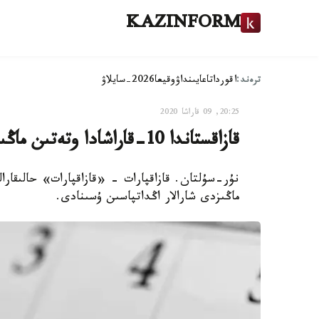
KAZINFORM
ترەند:
اقوردا
تاعايىنداۋ
وقيعا
2026-سايلاۋ
20:25, 09 قاراشا 2020
قازاقستاندا 10-قاراشادا وتەتىن ماڭىزدى شارالار اڭداتپاسى
ماڭىزدى شارالار اڭداتپاسىن ۇسىنادى.