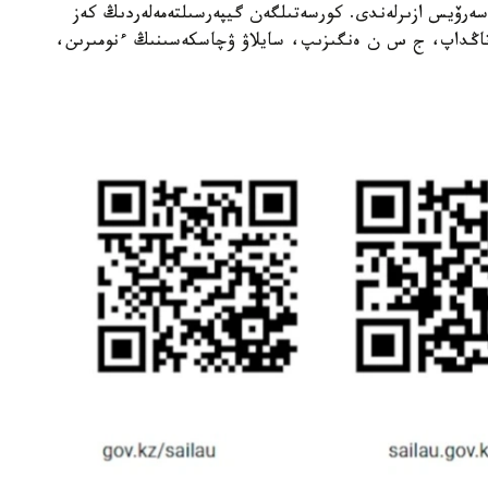
 سەرۆيس ازىرلەندى. كورسەتىلگەن گيپەرسىلتەمەلەردىڭ كەز
ن تاڭداپ، ج س ن ەنگىزىپ، سايلاۋ ۋچاسكەسىنىڭ ءنومىرىن،