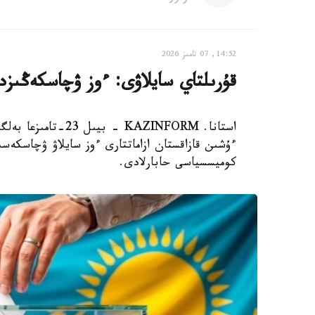
14:52, 07 تامىز 2026
قۇرىلتاي سايلاۋى: ءوز ۋچاسكەڭىزدى
استانا. KAZINFORM 
ءۇشىن قازاقستان ازاماتتارى ءوز سايلاۋ ۋچاسكەسىن
كوميسسياسى حابارلادى.