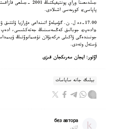
پاپاسى» كورمەسى اشىلادى.
«ادەپ» جوبالىق كەڭسەسىنىڭ جەتەكشىسى، ادەپ جا
جونىندەگى ۋاكىلى ەركەبۇلان نۇعىمانوۆتىڭ ۇيىمداس
ۇستەل وتەدى.
اۆتور: ايجان سەرىكجان قىزى
بيلىك جانە ساياسات
без автора
اۆتور