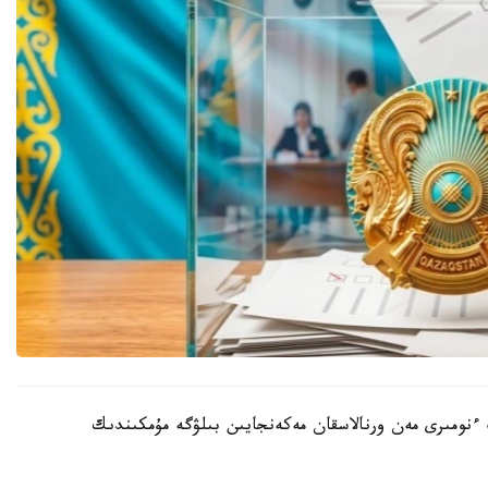
ىنىڭ ءنومىرى مەن ورنالاسقان مەكەنجايىن بىلۋگە مۇمكىندىك