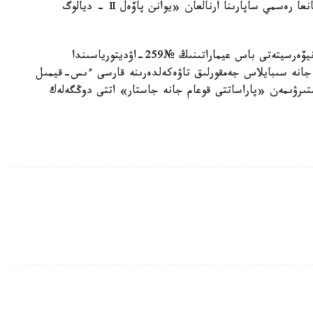
جىلدىعىنا وراي پونتيفيكتىڭ 2001 -جىلعى قازاقستانعا رەسمي ساپارىنا ارنالعان «يوانن پاۆەل Ⅱ - ديالوگ
17.00-دە ل. ن. گۋميلەۆ اتىنداعى ەۋرازيا ۇلتتىق ۋنيۆەرسيتەتى باس عيماراتىنىڭ №259-اۋديتورياسىندا
نە سىبايلاس جەمقورلىق تاۋەكەلدەرىنە قارسى ءىس-قيمىل
تىرۋىمەن «پاراساتتى قوعام جانە جاستار» اتتى دوڭگەلەك