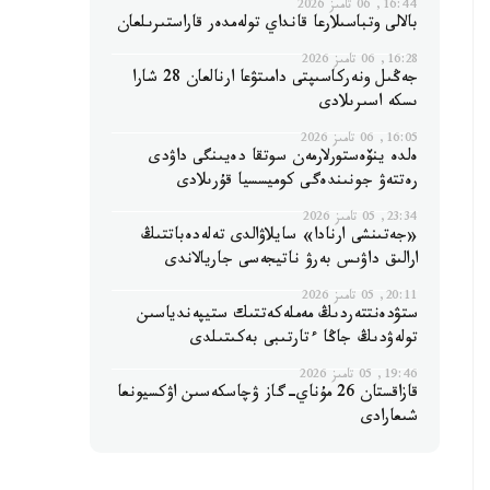
16:44, 06 تامىز 2026
بالالى وتباسىلارعا قانداي تولەمدەر قاراستىرىلعان
16:28, 06 تامىز 2026
جەڭىل ونەركاسىپتى دامىتۋعا ارنالعان 28 شارا
ىسكە اسىرىلادى
16:05, 06 تامىز 2026
ەلدە ينۆەستورلارمەن سوتقا دەيىنگى داۋدى
رەتتەۋ جونىندەگى كوميسسيا قۇرىلادى
23:34, 05 تامىز 2026
«جەتىنشى ارنادا» سايلاۋالدى تەلەدەباتتىڭ
ارالىق داۋىس بەرۋ ناتيجەسى جاريالاندى
20:11, 05 تامىز 2026
ستۋدەنتتەردىڭ مەملەكەتتىك ستيپەندياسىن
تولەۋدىڭ جاڭا ءتارتىبى بەكىتىلدى
19:46, 05 تامىز 2026
قازاقستان 26 مۇناي-گاز ۋچاسكەسىن اۋكسيونعا
شىعارادى