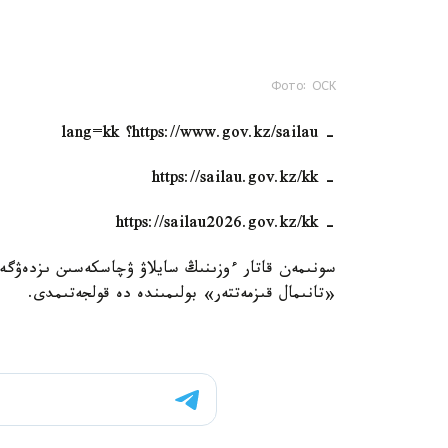
Фото: ОСК
- https://www.gov.kz/sailau؟ lang=kk
- https://sailau.gov.kz/kk
- https://sailau2026.gov.kz/kk
«تانىمال قىزمەتتەر» بولىمىندە دە قولجەتىمدى.