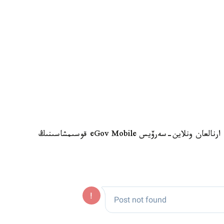
سونىمەن قاتار ءوزىنىڭ سايلاۋ ۋچاسكەسىن ىزدەۋگە ارنالعان ونلاين-سەرۆيس eGov Mobile قوسىمشاسىنىڭ