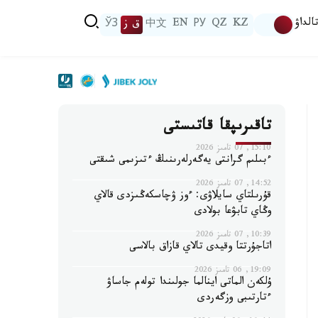
الداۋ
KZ
QZ
РУ
EN
中文
ق ز
ЎЗ
تاقىرىپقا قاتىستى
15:10, 07 تامىز 2026
ءبىلىم گرانتى يەگەرلەرىنىڭ ءتىزىمى شىقتى
14:52, 07 تامىز 2026
قۇرىلتاي سايلاۋى: ءوز ۋچاسكەڭىزدى قالاي
وڭاي تابۋعا بولادى
10:39, 07 تامىز 2026
اتاجۇرتتا وقيدى تالاي قازاق بالاسى
19:09, 06 تامىز 2026
ۇلكەن الماتى اينالما جولىندا تولەم جاساۋ
ءتارتىبى وزگەردى