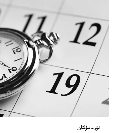
نۇر-سۇلتان