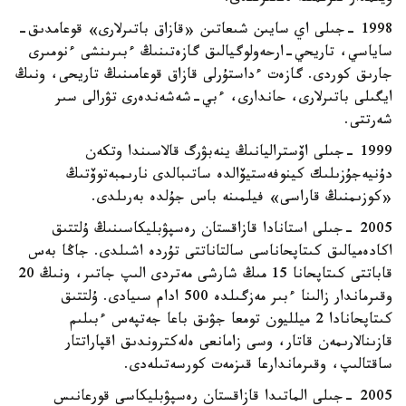
1998 -جىلى اي سايىن شىعاتىن «قازاق باتىرلارى» قوعامدىق-
ساياسي، تاريحي-ارحەولوگيالىق گازەتىنىڭ ءبىرىنشى ءنومىرى
جارىق كوردى. گازەت ءداستۇرلى قازاق قوعامىنىڭ تاريحى، ونىڭ
ايگىلى باتىرلارى، حاندارى، ءبي-شەشەندەرى تۋرالى سىر
شەرتتى.
1999 -جىلى اۆستراليانىڭ ينەبۋرگ قالاسىندا وتكەن
دۇنيەجۇزىلىك كينوفەستيۆالدە ساتىبالدى نارىمبەتوۆتىڭ
«كوزىمنىڭ قاراسى» فيلمىنە باس جۇلدە بەرىلدى.
2005 -جىلى استانادا قازاقستان رەسپۋبليكاسىنىڭ ۇلتتىق
اكادەميالىق كىتاپحاناسى سالتاناتتى تۇردە اشىلدى. جاڭا بەس
قاباتتى كىتاپحانا 15 مىڭ شارشى مەتردى الىپ جاتىر، ونىڭ 20
وقىرماندار زالىنا ءبىر مەزگىلدە 500 ادام سىيادى. ۇلتتىق
كىتاپحانادا 2 ميلليون تومعا جۋىق باعا جەتپەس ءبىلىم
قازىنالارىمەن قاتار، وسى زامانعى ەلەكتروندىق اقپاراتتار
ساقتالىپ، وقىرماندارعا قىزمەت كورسەتىلەدى.
2005 -جىلى الماتىدا قازاقستان رەسپۋبليكاسى قورعانىس