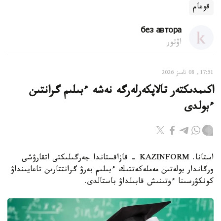
قوعام
без автора
اۆتور
17:51, 08 تامىز 2026
اكىمدىكتەر تالاپكەرلەرگە نەشە ءبىلىم گرانتىن
ءبولدى
استانا. KAZINFORM - قازاقستاندا جەرگىلىكتى اتقارۋشى
ورگاندار بولەتىن مەملەكەتتىك ءبىلىم بەرۋ گرانتتارىن تاعايىنداۋ
كونكۋرسىنا ءوتىنىش قابىلداۋ باستالدى.