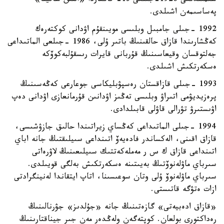
شىمىلدىعى 1926-جىلعى 13- قاڭتاردا «التىن ساقينا»
پەساسىمەن اشىلدى.
1992 -جىلى جامبىل وبلىسى مويىنقۇم اۋدانى كوكتەرەك
كەڭشارىندا قازاق حالقىنىڭ باتىر ۇلى، 1986 -جىلعى الماتىداعى
جەلتوقسان وقيعاسىنىڭ قۇربانى قايرات رىسقۇلبەكوۆكە
ەسكەرتكىش اشىلدى.
1993 -جىلى قازاقستان رەسپۋبليكاسى جوعارعى كەڭەسىنىڭ
پرەزيديۋمى اتىراۋ وبلىسى تەڭىز اۋدانىن قۇرمانعازى اۋدانى دەپ
اۋىستىرۋ تۋرالى قاۋلى قابىلدادى.
1994 -جىلى الماتىداعى كەڭساي زيراتىندا حالىق جازۋشىسى،
قازاق اقىنى، الەكساندر فادەيەۆ اتىنداعى سىيلىقتىڭ جانە اباي
اتىنداعى قازاق ك س ر مەملەكەتتىك سىيلىعىنىڭ لاۋرەاتى
سىرباي ماۋلەنوۆتىڭ بەيىتىنە ەسكەرتكىش بەلگى قويىلدى.
سىرباي ماۋلەنوۆ ۇلى وتان سوعىسىنا، اتاپ ايتقاندا لەنينگرادتى
ازات ەتۋگە قاتىستى.
«قازاق ادەبيەتى» گازەتىنىڭ جانە «جۇلدىز» جۋرنالىنىڭ
رەداكتورى بولعان. كوپتەگەن ولەڭدەر مەن جىر جيناقتارىنىڭ