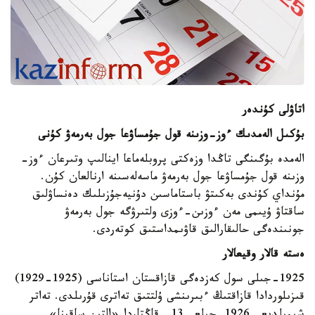
اتاۋلى كۇندەر
بۇكىل الەمدىك ءوز-وزىنە قول جۇمساۋعا جول بەرمەۋ كۇنى
الەمدە بۇگىنگى تاڭدا وزەكتى پروبلەماعا اينالىپ وتىرعان ءوز-
وزىنە قول جۇمساۋعا جول بەرمەۋ ماسەلەسىنە ارنالعان كۇن.
مۇنداي كۇندى بەكىتۋ باستاماسىن دۇنيەجۇزىلىك دەنساۋلىق
ساقتاۋ ۇيىمى مەن ءوزىن-ءوزى ولتىرۋگە جول بەرمەۋ
جونىندەگى حالىقارالىق قاۋىمداستىق كوتەردى.
ەستە قالار وقيعالار
1925-جىلى سول كەزدەگى قازاقستان استاناسى (1925-1929)
قىزىلوردادا قازاقتىڭ ءبىرىنشى ۇلتتىق تەاترى قۇرىلدى. تەاتر