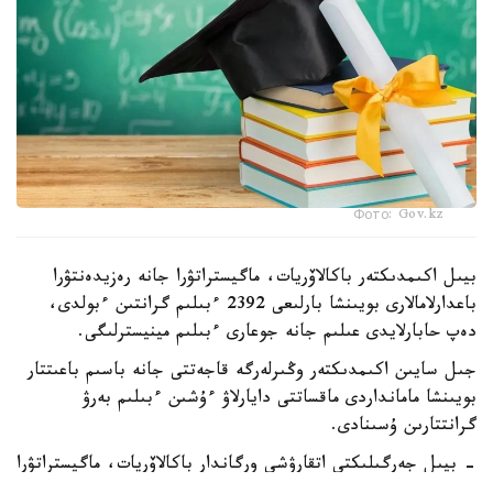
Фото: Gov.kz
بيىل اكىمدىكتەر باكالاۆريات، ماگيستراتۋرا جانە رەزيدەنتۋرا
باعدارلامالارى بويىنشا بارلىعى 2392 ءبىلىم گرانتىن ءبولدى،
دەپ حابارلايدى عىلىم جانە جوعارى ءبىلىم مينيسترلىگى.
جىل سايىن اكىمدىكتەر وڭىرلەرگە قاجەتتى جانە باسىم باعىتتار
بويىنشا مامانداردى ماقساتتى دايارلاۋ ءۇشىن ءبىلىم بەرۋ
گرانتتارىن ۇسىنادى.
- بيىل جەرگىلىكتى اتقارۋشى ورگاندار باكالاۆريات، ماگيستراتۋرا