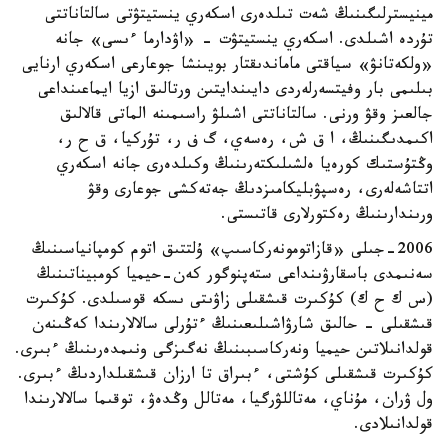
مينيسترلىگىنىڭ شەت تىلدەرى اسكەري ينستيتۋتى سالتاناتتى
تۇردە اشىلدى. اسكەري ينستيتۋت - «اۋدارما ءىسى» جانە
«ولكەتانۋ» سياقتى ماماندىقتار بويىنشا جوعارعى اسكەري ارنايى
بىلىمى بار وفيتسەرلەردى دايىندايتىن ورتالىق ازيا ايماعىنداعى
جالعىز وقۋ ورنى. سالتاناتتى اشىلۋ راسىمىنە الماتى قالالىق
اكىمدىگىنىڭ، ا ق ش، رەسەي، گ ف ر، تۇركيا، ق ح ر،
وڭتۇستىك كورەيا ەلشىلىكتەرىنىڭ وكىلدەرى جانە اسكەري
اتتاشەلەرى، رەسپۋبليكامىزدىڭ جەتەكشى جوعارى وقۋ
ورىندارىنىڭ رەكتورلارى قاتىستى.
2006-جىلى «قازاتومونەركاسىپ» ۇلتتىق اتوم كومپانياسىنىڭ
سەنىمدى باسقارۋىنداعى ستەپنوگور كەن-حيميا كومبيناتىنىڭ
(س ك ح ك) كۇكىرت قىشقىلى زاۋىتى ىسكە قوسىلدى. كۇكىرت
قىشقىلى - حالىق شارۋاشىلىعىنىڭ ءتۇرلى سالالارىندا كەڭىنەن
قولدانىلاتىن حيميا ونەركاسىبىنىڭ نەگىزگى ونىمدەرىنىڭ ءبىرى.
كۇكىرت قىشقىلى كۇشتى، ءبىراق تا ارزان قىشقىلداردىڭ ءبىرى.
ول ۋران، مۇناي، مەتاللۋرگيا، مەتالل وڭدەۋ، توقىما سالالارىندا
قولدانىلادى.