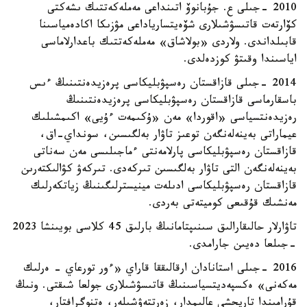
2010 -جىلى ع. جۇبانوۆ اتىنداعى مەملەكەتتىك ىشەكتى
كۆارتەت قاتىسۋشىلارى شۆەيتسارياداعى مۋزىكا اكادەمياسىنا
قابىلداندى. ولاردى «بولاشاق» مەملەكەتتىك باعدارلاماسى
اياسىندا وقىتۋ كوزدەلدى.
2014 -جىلى قازاقستان رەسپۋبليكاسى پرەزيدەنتىنىڭ ءىس
باسقارماسى قازاقستان رەسپۋبليكاسى پرەزيدەنتىنىڭ
رەزيدەنتسياسى «اقوردا» مەن «ۇكىمەت ءۇيى» اكىمشىلىك
عيماراتى بەينەلەنگەن توعىز تاۋار بەلگىسىن، سونداي-اق،
قازاقستان رەسپۋبليكاسى پارلامەنتى ءماجىلىسى مەن سەناتى
بەينەلەنگەن التى تاۋار بەلگىسىن تىركەدى. تىركەۋ كۋالىكتەرىن
قازاقستان رەسپۋبليكاسى ادىلەت مينيسترلىگىنىڭ زياتكەرلىك
مەنشىك قۇقىعى كوميتەتى بەردى.
تاۋارلار حالىقارالىق سىنىپتامانىڭ بارلىق 45 كلاسى بويىنشا 2023
-جىلعا دەيىن جارامدى.
2016 -جىلى استانادان ارقالىققا قاراي «ءور تورعاي - ەرلىك
مەكەنى» ەكسپەديتسياسىنىڭ قاتىسۋشىلارى جولعا شىقتى. ونىڭ
قۇرامىندا تاريحشى عالىمدار، زەرتتەۋشىلەر، ەتنوگرافتار،