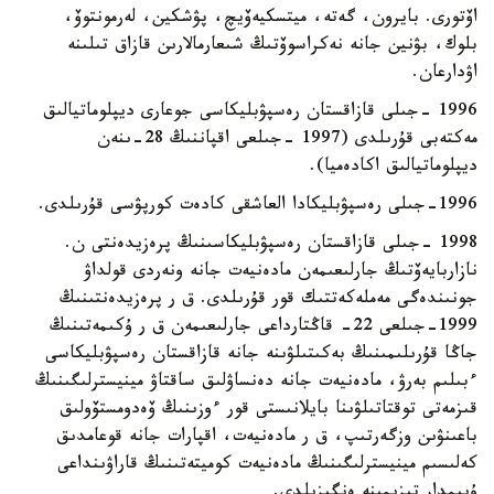
اۆتورى. بايرون، گەتە، ميتسكيەۆيچ، پۋشكين، لەرمونتوۆ،
بلوك، بۋنين جانە نەكراسوۆتىڭ شىعارمالارىن قازاق تىلىنە
اۋدارعان.
1996 -جىلى قازاقستان رەسپۋبليكاسى جوعارى ديپلوماتيالىق
مەكتەبى قۇرىلدى (1997 -جىلعى اقپاننىڭ 28-ىنەن
ديپلوماتيالىق اكادەميا).
1996-جىلى رەسپۋبليكادا العاشقى كادەت كورپۋسى قۇرىلدى.
1998 -جىلى قازاقستان رەسپۋبليكاسىنىڭ پرەزيدەنتى ن.
نازاربايەۆتىڭ جارلىعىمەن مادەنيەت جانە ونەردى قولداۋ
جونىندەگى مەملەكەتتىك قور قۇرىلدى. ق ر پرەزيدەنتىنىڭ
1999-جىلعى 22- قاڭتارداعى جارلىعىمەن ق ر ۇكىمەتىنىڭ
جاڭا قۇرىلىمىنىڭ بەكىتىلۋىنە جانە قازاقستان رەسپۋبليكاسى
ءبىلىم بەرۋ، مادەنيەت جانە دەنساۋلىق ساقتاۋ مينيسترلىگىنىڭ
قىزمەتى توقتاتىلۋىنا بايلانىستى قور ءوزىنىڭ ۆەدومستۆولىق
باعىنۋىن وزگەرتىپ، ق ر مادەنيەت، اقپارات جانە قوعامدىق
كەلىسىم مينيسترلىگىنىڭ مادەنيەت كوميتەتىنىڭ قاراۋىنداعى
ۇيىمدار تىزىمىنە ەنگىزىلدى.