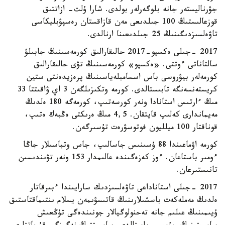
جۋرناليستەر جانە بلوگەرلەر بولدى. شارا ۇلت- ازاتتىق
قوزعالىستىڭ 100 جىلدىعى مەن قازاقستان رەسپۋبليكاسى
تاۋەلسىزدىگىنىڭ 25 جىلدىعىنا ارنالدى.
2017 -جىلى ەكسپو-2017 حالىقارالىق كورمەسىنىڭ جابىلۋ
سالتاناتى ءوتتى. «ەكسپو» كورمەسىنىڭ تۋى حالىقارالىق
كورمەلەر بيۋروسى باس اسسامبلەياسىنىڭ پرەزيدەنتى ستين
كريستەنسەنگە تابىستالدى. كورمە وتكىزىلگەن 3 اي ۋاقىتتا 33
مىڭ ءارتىس استانادا ونەر كورسەتىپ، كورمەگە 180 ەلدىڭ
مەيماندارى كەلىپ قايتقان. 4,5 مىڭ ەرىكتى ەڭبەك ەتىپ،
قوناقتار 100 ميلليون فوتوسۋرەت تۇسىرگەن.
كورمە اۋماعىندا 88 ۇسىنىس جاسالىپ، جاس وتباسىلار جاڭا
ءومىر باستاعان. ءوز كەزەگىندە عالىمدار 153 ونەر تۋىندىسىن
تانىستىرعان.
2017 -جىلى استاناداعى تاۋەلسىزدىك سارايىندا ءبىرقاتار
ەلدىڭ مەملەكەت باسشىلارىنىڭ قاتىسۋىمەن يسلام ىنتىماقتاستىق
ۇيىمىنىڭ عىلىم جانە تەحنولوگيالار جونىندەگى تۇڭعىش