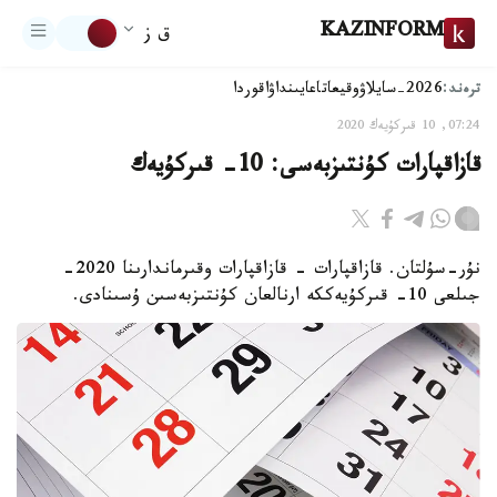
KAZINFORM
ق ز
ترەند:
2026-سايلاۋ
وقيعا
تاعايىنداۋ
اقوردا
07:24, 10 قىركۇيەك 2020
قازاقپارات كۇنتىزبەسى: 10- قىركۇيەك
نۇر-سۇلتان. قازاقپارات - قازاقپارات وقىرماندارىنا 2020-
جىلعى 10- قىركۇيەككە ارنالعان كۇنتىزبەسىن ۇسىنادى.