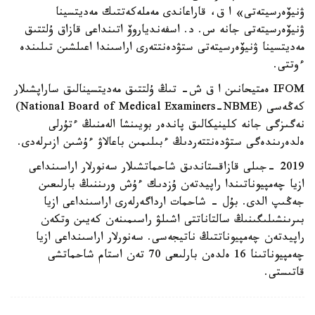
ۋنيۆەرسيتەتى» ا ق، قاراعاندى مەملەكەتتىك مەديتسينا
ۋنيۆەرسيتەتى جانە س. د. اسفەندياروۆ اتىنداعى قازاق ۇلتتىق
مەديتسينا ۋنيۆەرسيتەتى ستۋدەنتتەرى اراسىندا اعىلشىن تىلىندە
ءوتتى.
IFOM ەمتيحانىن ا ق ش- تىڭ ۇلتتىق مەديتسينالىق ساراپشىلار
كەڭەسى (National Board of Medical Examiners-NBME)
نەگىزگى جانە كلينيكالىق پاندەر بويىنشا الەمنىڭ ءتۇرلى
ەلدەرىندەگى ستۋدەنتتەردىڭ ءبىلىمىن باعالاۋ ءۇشىن ازىرلەدى.
2019 -جىلى قازاقستاندىق شاحماتشىلار سەنورلار اراسىنداعى
ازيا چەمپيوناتىندا راپيدتەن ۇزدىك ءۇش ورىننىڭ بارلىعىن
جەڭىپ الدى. بۇل - شاحمات ارداگەرلەرى اراسىنداعى ازيا
بىرىنشىلىگىنىڭ سالتاناتتى اشىلۋ راسىمىنەن كەيىن وتكەن
راپيدتەن چەمپيوناتتىڭ ناتيجەسى. سەنورلار اراسىنداعى ازيا
چەمپيوناتىنا 16 ەلدەن بارلىعى 70 تەن استام شاحماتشى
قاتىستى.