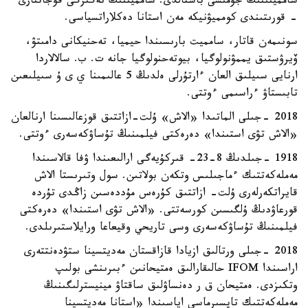
سامميتىنىڭ جۇمىسى باستالدى. سامميتتىڭ نەگىزگى قۇجاتتارى
- قورىتىندى كومميۋنيكە مەن استانا دەكلاراتسياسى.
سونىمەن قاتار، سامميت بارىسىندا حيميا، تەحنيكانى دامىتۋ،
ۆيرۋستىق يممۋنولوگيا، بيوتەحنولوگيا جانە ت. ب. سالالاردا
ارنايى سىيلىق العان ءارتۇرلى ەلدىڭ 5 عالىمىنا ي ى ۇ سىيلىعىن
تابىستاۋ ءراسىمى ءوتتى.
2018 -جىلى الماتىدا «الاش» ۇلت-ازاتتىق قوزعالىسىنا ارنالعان
«الاش تۋى استىندا» دەرەكتى فيلمىنىڭ تۇساۋكەسەرى ءوتتى.
1918 -جىلدىڭ 8-23- قىركۇيەگى ارالىعىندا ۋفا قالاسىندا
مەملەكەتتىك ءماجىلىس وتكەن بولاتىن. سول وتىرىستا الاش
قايراتكەرلەرى ۇلت- ازاتتىق كۇرەس مۇددەسىن زاڭدى تۇردە
قورعاۋدىڭ ۇلگىسىن كورسەتتى. «الاش تۋى استىندا» دەرەكتى
فيلمىنىڭ تۇساۋكەسەرى وسى تاريحي وقيعاعا ورايلاستىرىلدى.
2018 -جىلى ورتالىق ازيادا قازاقستان مەديتسينا ستۋدەنتتەرى
اراسىندا IFOM حالىقارالىق ەمتيحانىن ءبىرىنشى بولىپ
وتكىزدى. ەمتيحان ق ر دەنساۋلىق ساقتاۋ مينيسترلىگىنىڭ
مەملەكەتتىك تاپسىرماسى اياسىندا «استانا مەديتسينا