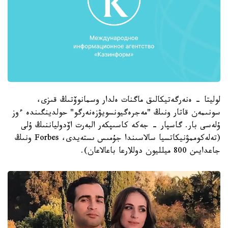
لوليتا - ەنەرگەتيكالىق ماگنات ەلدار وسمانوۆتىڭ قىزى،
سونىمەن قاتار ونىڭ "مەجرەگيونسويۋزەنەرگو" حولدينگىندە ءوز
ۇلەسى بار. گاسپار - جەكە كاسىپكەر البەرت اۆدولياننىڭ ۇلى
(تەلەكوممۋنيكاتسيا سالاسىندا جۇمىس ىستەيدى، Forbes ونىڭ
جاعدايىن 800 ميلليون دوللارعا باعالاعان).