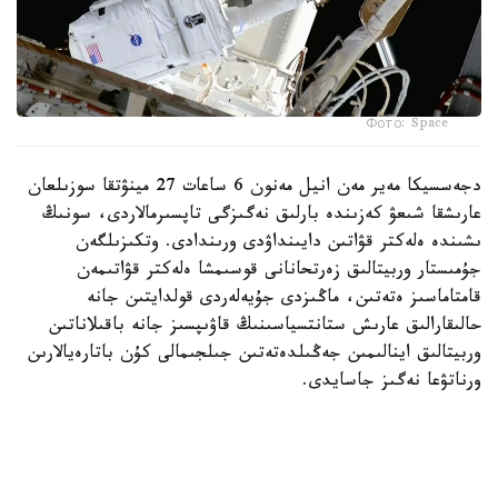
Фото: Space
دجەسسيكا مەير مەن انيل مەنون 6 ساعات 27 مينۋتقا سوزىلعان
عارىشقا شىعۋ كەزىندە بارلىق نەگىزگى تاپسىرمالاردى، سونىڭ
ىشىندە ەلەكتر قۋاتىن دايىنداۋدى ورىندادى. وتكىزىلگەن
جۇمىستار وربيتالىق زەرتحانانى قوسىمشا ەلەكتر قۋاتىمەن
قامتاماسىز ەتەتىن، ماڭىزدى جۇيەلەردى قولدايتىن جانە
حالىقارالىق عارىش ستانتسياسىنىڭ قاۋىپسىز جانە باقىلاناتىن
وربيتالىق اينالىمىن جەڭىلدەتەتىن جىلجىمالى كۇن باتارەيالارىن
ورناتۋعا نەگىز جاسايدى.
بۇل عارىش ستانتسياسىن قۇراستىرۋ، تەحنيكالىق قىزمەت
كورسەتۋ جانە جاڭارتۋ باعدارلاماسىنىڭ بولىگى رەتىندە
جۇرگىزىلگەن 281-عارىشقا شىعۋ بولدى.