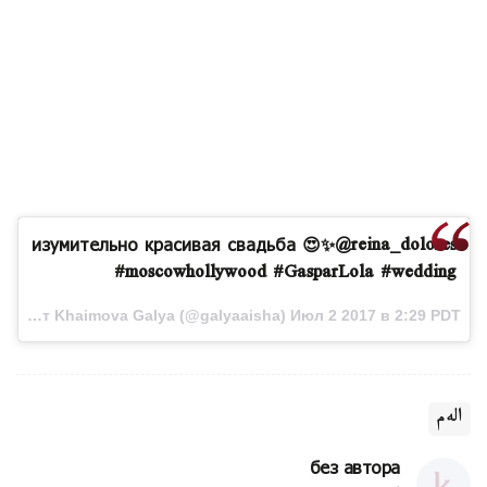
изумительно красивая свадьба 😍✨@reina_dolores
#moscowhollywood #GasparLola #wedding
Публикация от Khaimova Galya (@galyaaisha) Июл 2 2017 в 2:29 PDT
الەم
без автора