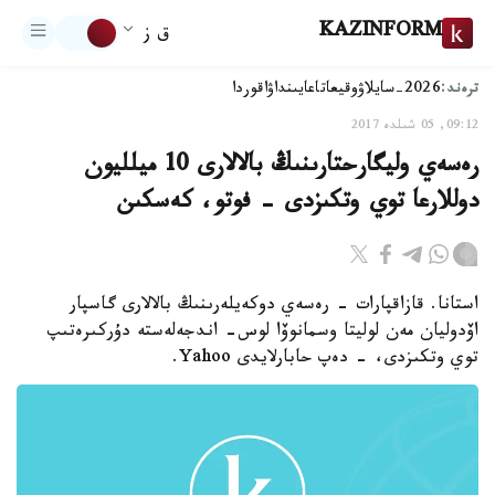
KAZINFORM
ق ز
ترەند:
2026-سايلاۋ
وقيعا
تاعايىنداۋ
اقوردا
09:12, 05 شىلدە 2017
رەسەي وليگارحتارىنىڭ بالالارى 10 ميلليون
دوللارعا توي وتكىزدى - فوتو، كەسكىن
استانا. قازاقپارات - رەسەي دوكەيلەرىنىڭ بالالارى گاسپار
اۆدوليان مەن لوليتا وسمانوۆا لوس- اندجەلەستە دۇركىرەتىپ
توي وتكىزدى، - دەپ حابارلايدى Yahoo.