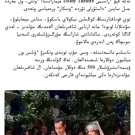
نەكە قيۋ ءراسىمى Dolby Theatre عيماراتىندا ءوتتى، ول جەردە
جىل سايىن ءداستۇرلى تۇردە "وسكار" پرەمياسى وتەدى.
توي قوناقتارىنىڭ كوڭىلىن نيكولاي باسكوۆ، ستاس ميحايلوۆ،
سۆەتلانا لوبودا جانە ارنايى شاقىرىلعان الەمدىك جۇلدىز - لەدي
گاگا كوتەردى. سالتاناتتى شارانىڭ جۇرگىزۋشىلەرى كسەنيا
سوبچاك پەن اندرەي مالاحوۆ.
باسىلىم مالىمەتىنشە، وسى جۇپ تويدى وتكىزۋ ءۇشىن ون
ميلليون دوللارعا شىعىندالعان. تەك گۇلدىڭ وزىنە
ۇيىمداستىرۋشىلار 500 مىڭ دوللار جۇمساعان. ال شاقىرىلعان
جۇلدىزدارعا ەكى ميلليونداي قارجى كەتكەن.