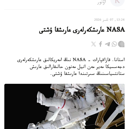
اۆتور
13:24, 07 تامىز 2026
NASA عارىشكەرلەرى عارىشقا ۇشتى
استانا. قازاقپارات - NASA نىڭ امەريكالىق عارىشكەرلەرى
دجەسسيكا مەير مەن انيل مەنون حالىقارالىق عارىش
ستانتسياسىنىڭ سىرتىندا عارىشقا ۇشتى.