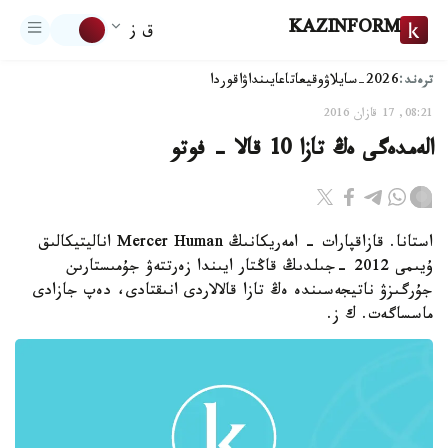
KAZINFORM
ق ز
ترەند:
2026-سايلاۋ
وقيعا
تاعايىنداۋ
اقوردا
08:21, 17 قازان 2016
الەمدەگى ەڭ تازا 10 قالا - فوتو
استانا. قازاقپارات - امەريكانىڭ Mercer Human اناليتيكالىق
ۇيىمى 2012 -جىلدىڭ قاڭتار ايىندا زەرتتەۋ جۇمىستارىن
جۇرگىزۋ ناتيجەسىندە ەڭ تازا قالالاردى انىقتادى، دەپ جازادى
ماسساگەت. ك ز.