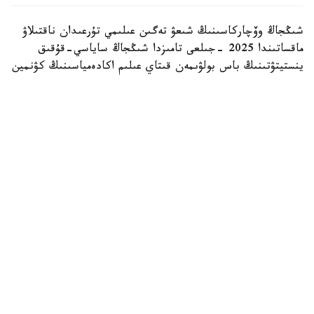
شىڭجاڭ وۆچاركاسىنىڭ شىعۋ تەگىن عىلىمي تۇرعىدان ناقتىلاۋ
ماقساتىندا 2025 -جىلعى تامىزدا شىڭجاڭ ساياسي-قۇقىق
ينستيتۋتىنىڭ باس بولۋىمەن قىتاي عىلىم اكادەمياسىنىڭ كۋنمين
زوولوگيا ينستيتۋتى جانە شوقك قىزمەتتىك يتتەر ورتالىعى
بىرلەسىپ، «شىڭجاڭ وۆچاركاسىنىڭ تۇقىمدىق تازالىعىن ساقتاۋ
جانە ولاردى قىزمەتتىك يت رەتىندە ىرىكتەۋدىڭ نەگىزگى
تەحنولوگيالارىن ازىرلەۋ مەن قولدانۋ» جوباسىن ىسكە قوسقان
بولاتىن.
جۋىردا اتالعان جوبا اياسىندا جۇرگىزىلگەن نەگىزگى گەنومدىق
زەرتتەۋدىڭ ناتيجەلەرى جاريالاندى. ميلليونداعان مۋتاتسيا
نۇكتەسىنە جۇرگىزىلگەن تالداۋلار نەگىزىندە عالىمدار شىڭجاڭ
وۆچاركاسىنىڭ قىتايدىڭ سولتۇستىك ايماعىندا قالىپتاسقان
بايىرعى جەرگىلىكتى يت تۇقىمى ەكەنىن راستادى. ش و ق ك
قوعامدىق قاۋىپسىزدىك باسقارماسىنىڭ مالىمەتىنشە، زەرتتەۋ
شىڭجاڭ وۆچاركاسىنىڭ «سىرتتان اكەلىنگەن تۇقىمدى
جەتىلدىرۋ ناتيجەسىندە پايدا بولعانى» تۋرالى ۇزاققا سوزىلعان