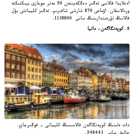
ادەلايدا قالاسى تەڭىز دەڭگەيىنەن 50 مەتر جوعارى بيىكتىكتە
ورنالاسقان. اۋماعى 870 شارشى شاقىرىم. تەڭىز كليماتتى بۇل
قالانىڭ تۇرعىندارىنىڭ سانى 1138800.
8
. كوپەنگاگەن، دانيا
دات ەلىنىڭ كوپەنگاگەن قالاسىنىڭ كليماتى - قوڭىرجاي.
حالىق سانى 548443.