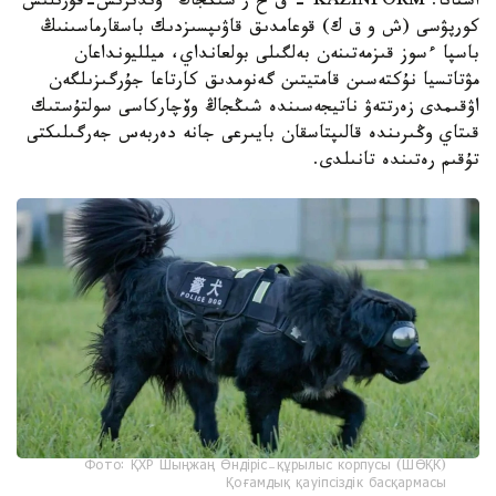
استانا. KAZINFORM – ق ح ر شىڭجاڭ ءوندىرىس-قۇرىلىس
كورپۋسى (ش و ق ك) قوعامدىق قاۋىپسىزدىك باسقارماسىنىڭ
باسپا ءسوز قىزمەتىنەن بەلگىلى بولعانداي، ميلليونداعان
مۋتاتسيا نۇكتەسىن قامتيتىن گەنومدىق كارتاعا جۇرگىزىلگەن
اۋقىمدى زەرتتەۋ ناتيجەسىندە شىڭجاڭ وۆچاركاسى سولتۇستىك
قىتاي وڭىرىندە قالىپتاسقان بايىرعى جانە دەربەس جەرگىلىكتى
تۇقىم رەتىندە تانىلدى.
Фото: ҚХР Шыңжаң Өндіріс-құрылыс корпусы (ШӨҚК)
Қоғамдық қауіпсіздік басқармасы