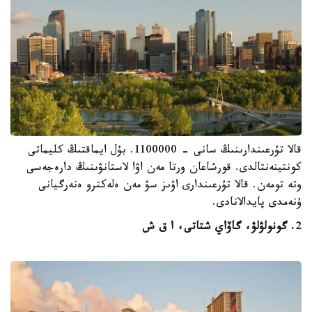
قالا تۇرعىندارىنىڭ سانى - 1100000. بۇل ايماقتىڭ كليماتى
كونتينەنتالدى. قورشاعان ورتا مەن اۋا لاستانۋىنىڭ دارەجەسى
وتە تومەن. قالا تۇرعىندارى اۋىز سۋ مەن ەلەكترو ەنەرگيانى
ۇنەمدى پايدالانادى.
2
. گونولۋلۋ، گاۆاي شتاتى، ا ق ش