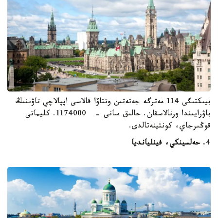
بيىكتىگى 114 مەترگە جەتەتىن وتتاۆا قالاسى اپپالاچي تاۋىنىڭ
باۋرايىندا ورنالاسقان. حالىق سانى - 1174000. كليماتى
قوڭىرجاي، كونتينەتالدى.
4
. حەلسينكي، فينليانديا