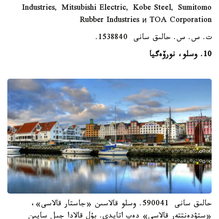
Industries, Mitsubishi Electric, Kobe Steel, Sumitomo
Rubber Industries и TOA Corporation
ت. س. س. حالىق سانى 1538840.
10. وسلو، نورۆەگيا
حالىق سانى 590041. وسلو قالاسىن «جاستار قالاسى»،
«ستۋدەنتتەر قالاسى» دەپ اتايدى. بۇل قالادا جىل سايىن