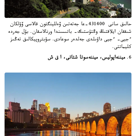
حالىق سانى 431400-عا جەتەتىن ۆەللينگتون قالاسى ۆۋلكان
شىققان ايلاقتىڭ وڭتۇستىك- باتىسىندا ورنالاسقان. بۇل جەردە
ءجيى- ءجيى داۋىلدى جەلدەر سوعادى. سۋبتروپيكالىق تەڭىز
كليماتتى.
6.
ميننەاپوليس، ميننەسوتا شتاتى، ا ق ش