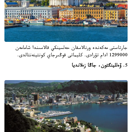
جارتاستى مەكەندە ورنالاسقان حەلسينكي قالاسىندا شامامەن
1299000 ادام تۇرادى. كليماتى قوڭىرجاي كونتينەنتالدى.
5
. ۆەللينگتون، جاڭا زەلانديا