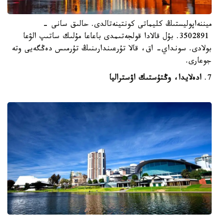
ميننەاپوليستىڭ كليماتى كونتينەتالدى. حالىق سانى -
3502891. بۇل قالادا قولجەتىمدى باعاعا مۇلىك ساتىپ الۋعا
بولادى. سونداي- اق، قالا تۇرعىندارىنىڭ تۇرمىس دەڭگەيى وتە
جوعارى.
7.
ادەلايدا، وڭتۇستىك اۋستراليا