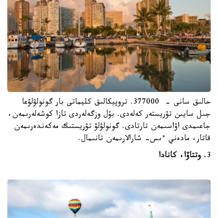
حالىق سانى - 377000. تروپيكالىق كليماتى بار گونولۋلۋعا
جىل سايىن تۋريستەر كەلەدى. بۇل وزگەلەردى تازا كوشەلەرىمەن،
جاعىمدى اۋاسىمەن تارتادى. گونولۋلۋ تۋريستىك مەكەندەرىمەن
قاتار، مادەني ءىس- شارالارىمەن تانىمال.
3
. وتتاۆا، كانادا