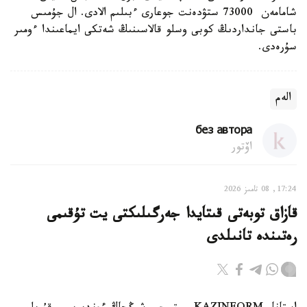
شامامەن 73000 ستۋدەنت جوعارى ءبىلىم الادى. ال جۇمىس
باستى جانداردىڭ كوبى وسلو قالاسىنىڭ شەتكى ايماعىندا ءومىر
سۇرەدى.
الەم
без автора
اۆتور
17:24, 08 تامىز 2026
قازاق توبەتى قىتايدا جەرگىلىكتى يت تۇقىمى
رەتىندە تانىلدى