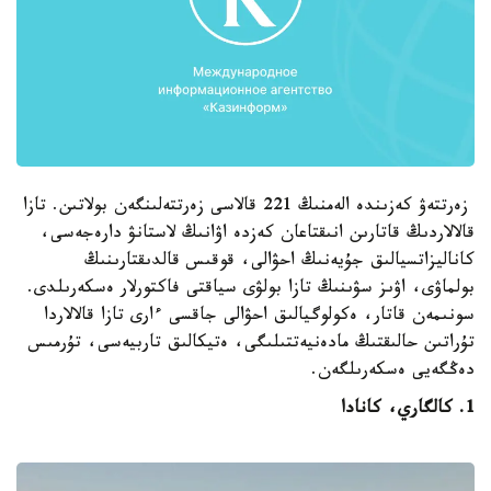
زەرتتەۋ كەزىندە الەمنىڭ 221 قالاسى زەرتتەلىنگەن بولاتىن. تازا
قالالاردىڭ قاتارىن انىقتاعان كەزدە اۋانىڭ لاستانۋ دارەجەسى،
كاناليزاتسيالىق جۇيەنىڭ احۋالى، قوقىس قالدىقتارىنىڭ
بولماۋى، اۋىز سۋىنىڭ تازا بولۋى سياقتى فاكتورلار ەسكەرىلدى.
سونىمەن قاتار، ەكولوگيالىق احۋالى جاقسى ءارى تازا قالالاردا
تۇراتىن حالىقتىڭ مادەنيەتتىلىگى، ەتيكالىق تاربيەسى، تۇرمىس
دەڭگەيى ەسكەرىلگەن.
1. كالگاري، كانادا