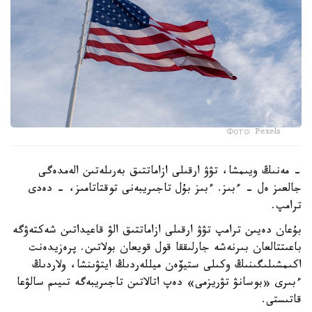
Фото: Pexels
- مەنىڭ ويىمشا، تۋۋ ارقىلى ازاماتتىق بەرىلەتىن الەمدەگى
جالعىز ەل - ءبىز. ءبىز بۇل تاجىريبەنى توقتاتامىز، - دەدى
ترامپ.
بۇعان دەيىن ترامپ تۋۋ ارقىلى ازاماتتىق الۋ قاعيداتىن شەكتەۋگە
باعىتتالعان بىرنەشە جارلىققا قول قويعان بولاتىن. پرەزيدەنت
اكىمشىلىگىنىڭ وكىلى ستيۆەن ميللەردىڭ ايتۋىنشا، ولاردىڭ
ءبىرى «بوسانۋ تۋريزمى» دەپ اتالاتىن تاجىريبەگە تىيىم سالۋعا
قاتىستى.