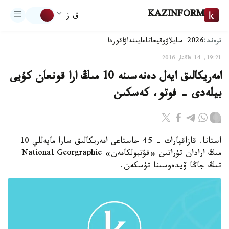
KAZINFORM
ق ز
ترەند:
2026-سايلاۋ
وقيعا
تاعايىنداۋ
اقوردا
19:21, 14 قاڭتار 2016
امەريكالىق ايەل دەنەسىنە 10 مىڭ ارا قونعان كۇيى
بيلەدى - فوتو، كەسكىن
استانا. قازاقپارات - 45 جاستاعى امەريكالىق سارا ماپەللي 10
مىڭ ارادان تۇراتىن «فۋتبولكامەن» National Georgraphic
تىڭ جاڭا ۆيدەوسىنا تۇسكەن.