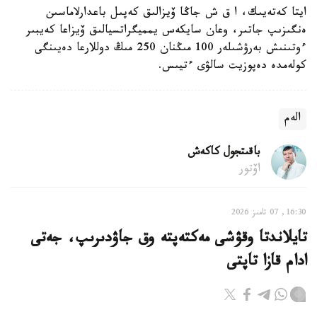
ايتا كەتەيىك، ا ق ش جاڭا ۆيزالىق كەپىل باعدارلاماسىن
ەنگىزىپ جاتىر، وعان سايكەس يمميگراتسيالىق ۆيزاعا كەيبىر
ءوتىنىش بەرۋشىلەر 100 مىڭنان 250 مىڭ دوللارعا دەيىنگى
كولەمدە دەپوزيت سالۋى ءتيىس.
الەم
باقىتجول كاكەش
اۆتور
16:30, 07 تامىز 2026
تايلاندتا وقۋشى مەكتەپتە وق جاۋدىرىپ، جەتى
ادام قازا تاپتى