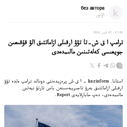
без автора
اۆتور
17:08, 07 تامىز 2026
ترامپ ا ق ش-تا تۋۋ ارقىلى ازاماتتىق الۋ قۇقىعىن
جويعىسى كەلەتىنىن مالىمدەدى
استانا. kazinform - ا ق ش پرەزيدەنتى دونالد ترامپ ەلدە تۋۋ
ارقىلى ازاماتتىق بەرۋ تاجىريبەسىنەن باس تارتۋ نيەتىن
مالىمدەدى، دەپ حابارلايدى Report.