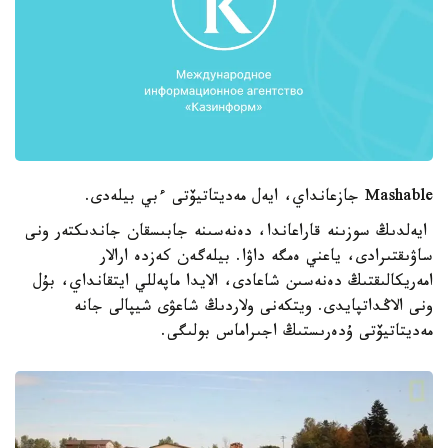
Mashable جازعانداي، ايەل مەديتاتيۆتى ءبي بيلەدى.
ايەلدىڭ سوزىنە قاراعاندا، دەنەسىنە جابىسقان جاندىكتەر ونى
ساۋىقتىرادى، ياعني ەمگە داۋا. بيلەگەن كەزدە ارالار
امەريكالىقتىڭ دەنەسىن شاعادى، الايدا ماپەللي ايتقانداي، بۇل
ونى الاڭداتپايدى. ويتكەنى ولاردىڭ شاعۋى شيپالى جانە
مەديتاتيۆتى ۇدەرىستىڭ اجىراماس بولىگى.