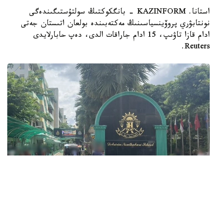
استانا. KAZINFORM - بانگكوكتىڭ سولتۇستىگىندەگى
نونتابۋري پروۆينسياسىنىڭ مەكتەبىندە بولعان اتىستان جەتى
ادام قازا تاۋىپ، 15 ادام جاراقات الدى، دەپ حابارلايدى
Reuters.
Фото: ข่าวสด