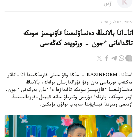
اۆتور
20:27, 07 تامىز 2026
اتا-انا بالانىڭ دەنساۋلىعىنا قاۋىپسىز سومكە
تاڭداعانى ءجون - ورتوپەد كەڭەسى
استانا. KAZINFORM - جاڭا وقۋ جىلى قارساڭىندا اتا-انالار
مەكتەپ فورماسى مەن وقۋ قۇرالدارىنان بولەك، بالانىڭ
دەنساۋلىعىنا ءقاۋىپسىز سومكە تاڭداۋعا دا ءمان بەرگەنى ءجون.
اۋىر سومكە، پارتادا دۇرىس وتىرماۋ جانە قيمىل-قوزعالىستىڭ
ازدىعى ومىرتقا قيسايۋىنا سەبەپ بولۋى مۇمكىن.