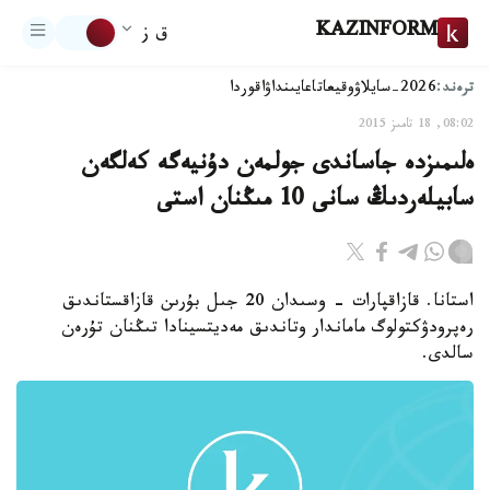
KAZINFORM
ق ز
ترەند:
2026-سايلاۋ
وقيعا
تاعايىنداۋ
اقوردا
08:02, 18 تامىز 2015
ەلىمىزدە جاساندى جولمەن دۇنيەگە كەلگەن
سابيلەردىڭ سانى 10 مىڭنان استى
استانا. قازاقپارات - وسىدان 20 جىل بۇرىن قازاقستاندىق
رەپرودۋكتولوگ ماماندار وتاندىق مەديتسينادا تىڭنان تۇرەن
سالدى.