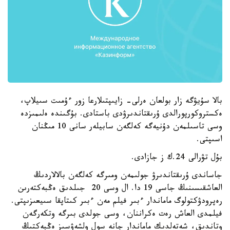
بالا سۇيۋگە زار بولعان ەرلى- زايىپتىلارعا زور ءۇمىت سىيلاپ،
ەكستروكورپورالدى ۇرىقتاندىرۋدى باستادى. بۇگىندە ەلىمىزدە
وسى تاسىلمەن دۇنيەگە كەلگەن سابيلەر سانى 10 مىڭنان
اسىپتى.
بۇل تۋرالى 24.ك ز جازادى.
جاساندى ۇرىقتاندىرۋ جولىمەن ومىرگە كەلگەن بالالاردىڭ
العاشقىسىنىڭ جاسى 19 دا. ال وسى 20 جىلدىق ەڭبەكتەرىن
رەپرودۋكتولوگ ماماندار ءبىر فيلم مەن ءبىر كىتاپقا سىيعىزىپتى.
فيلمدى العاش رەت ەكراننان، وسى جولدى بىرگە وتكەرگەن
وتاندىق، شەتەلدىك ماماندار جانە سول ولشەۋسىز ەڭبەكتىڭ