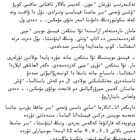
تەكسەرتىپ تۇرعان ءجون. كەيبىر بالالار تاقتانى جاقسى كورۋ
ءۇشىن ۇنەمى ءبىر جاعىنا قيسايىپ وتىرادى. بۇل دا ۋاقىت وتە
كەلە سكوليوزدىڭ دامۋىنا اسەر ەتۋى مۇمكىن، - دەدى ول.
مامان نارەستەلەر اراسىندا تۋا بىتكەن قيسىق مويىن ءجيى
كەزدەسەتىنىن دە اتاپ ءوتتى. ونىڭ ايتۋىنشا، بۇل دەرت ەرتە
انىقتالسا، كوپ جاعدايدا وتاسىز ەمدەلەدى.
- قيسىق مويىننىڭ تۋا بىتكەن جانە جۇرە پايدا بولاتىن تۇرلەرى
بار. تۋا بىتكەن ءتۇرى ءجيى كەزدەسەدى. ەگەر العاشقى ايلاردا
انىقتالسا، ماسساج جانە باسقا دا كونسەرۆاتيۆتى ەمدەۋ
تاسىلدەرى جەتكىلىكتى بولادى. ال ەم كەش باستالسا، ءۇش
جاستان كەيىن حيرۋرگيالىق ەم قاجەت بولۋى مۇمكىن، - دەدى
ولجاس باينازاروۆ.
دارىگەر اتا-انالارعا ءسابي باسىن ۇنەمى ءبىر جاققا بۇرىپ جاتسا
نەمەسە موينىن ەركىن قيمىلداتا الماسا، مىندەتتى تۇردە
ورتوپەدكە قاراتۋعا كەڭەس بەردى. ونىڭ ايتۋىنشا، ءبىر جاسقا
دەيىن بالانى 1, 3, 6, 9 جانە 12 ايىندا جوسپارلى تۇردە
ورتوپەدتىڭ تەكسەرۋىنەن وتكىزۋ ماڭىزدى.