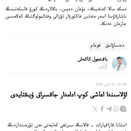
ەسكە سالا كەتەيىك، بۇعان دەيىن، بالالاردىڭ كورۋ قابىلەتىنىڭ
ناشارلاۋىنا اسەر ەتەتىن فاكتورلار تۋرالى وفتالمولوگتىڭ كەڭەسىن
جازعان ەدىك.
دەنساۋلىق
قوعام
باقىتجول كاكەش
اۆتور
07:45, 07 تامىز 2026
اۋلاسىندا اعاشى كوپ ادامدار جاقسىراق ۇيىقتايدى
استانا.قازاقپارات - قالانىڭ سىرتقى كەلبەتى مەن تۇرعىنداردىڭ