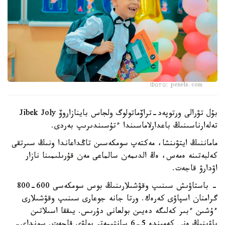
Фото: pexels.com
بۇل تۋرالى ورتوپەد-تراۆماتولوگ ولجاس باينازاروۆ Jibek Joly
تەلەارناسىنىڭ باعدارلاماسىندا ءتۇسىندىرىپ بەردى.
ماماننىڭ ايتۋىنشا، مەكتەپ سومكەسىن تاڭداعاندا ونىڭ سىرتقى
كەلبەتىنە ەمەس، ەڭ الدىمەن سالماعى مەن قۇرىلىمىنا نازار
اۋدارۋ قاجەت.
- باستاۋىش سىنىپ وقۋشىلارىنىڭ بوس سومكەسى 600-800
گرامنان اسپاۋى كەرەك. ورتا جانە جوعارى سىنىپ وقۋشىلارى
ءۇشىن ءبىر كەلىگە دەيىن بولعانى دۇرىس. يىققا اسىلاتىن
باۋىنىڭ ەنى كەمىندە 5-6 سانتيمەتر بولۋى قاجەت. سونداي-