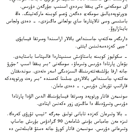
اق سومكەنى ەكى يىققا بىردەي اسىنىپ جۇرگەن دۇرىس.
«ورتوپەديالىق سومكە» دەگەن ۇعىم كوبىنە ماركەتينگ. ەڭ
باستىسى وسى تالاپتارعا ساي بولعانى ماڭىزدى، - دەدى ولجاس
باينازاروۆ.
دارىگەر مەكتەپ جاسىنداعى بالالار اراسىندا ومىرتقا قيسايۋى
ءجيى كەزدەسەتىنىن ايتتى.
- سكوليوز كوبىنە باستاۋىش سىنىپتاردا قالىپتاسا باستايدى.
بۇعان پارتادا دۇرىس وتىرماۋ، سومكەنى ءبىر يىققا اسىپ ءجۇرۋ
جانە ارقا بۇلشىقەتتەرىنىڭ السىزدىگى اسەر ەتەدى. سوندىقتان
مەكتەپ جاسىنداعى بالالاردى جىلىنا كەمىندە ءبىر رەت ورتوپەدكە
قاراتىپ تۇرعان دۇرىس، - دەدى مامان.
سونىمەن قاتار ورتوپەد ومىرتقا قيسايۋىنىڭ الدىن الۋدا پارتادا
دۇرىس وتىرۋدىڭ دا ماڭىزى زور ەكەنىن ايتادى.
- بالا وتىرعان كەزدە تابانى تولىق جەرگە ءتيىپ تۇرۋى كەرەك.
تىزە مەن جامباس بۋىنى شامامەن 90 گرادۋس بۇرىش جاساپ
وتىرعانى دۇرىس. سونىمەن قاتار كورۋ جانە ەستۋ قابىلەتىن دە