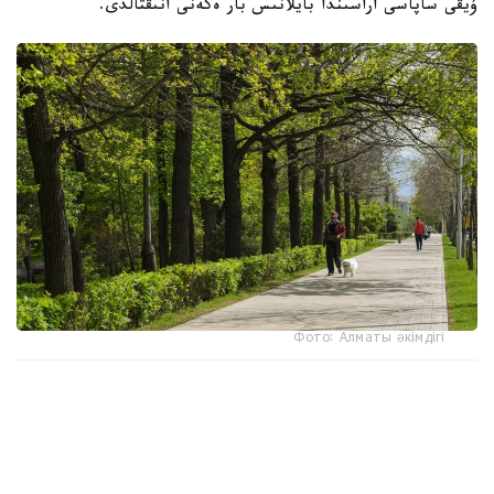
ۇيقى ساپاسى اراسىندا بايلانىس بار ەكەنى انىقتالدى.
Фото: Алматы әкімдігі
جاپونياداعى مەتروپوليتەن ۋنيۆەرسيتەتىنىڭ عالىمدارى
جۇرگىزگەن زەرتتەۋ ناتيجەسىندە اعاشى كوپ ءارى قاۋىپسىز دەپ
قابىلداناتىن اۋدانداردا تۇراتىن ادامداردىڭ ۇزاعىراق ۇيىقتايتىنى
بەلگىلى بولدى، دەپ حابارلايدى turkystan.kz