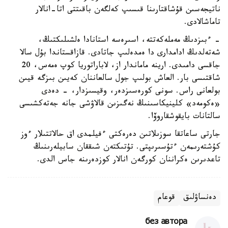
ناتيجەسىن قۇشاقتارىنا قىسىپ كەلگەن باقىتتى اتا-انالار
تاماشالادى.
- ءبىزدىڭ مەملەكەتتە، اسىرەسە استانادا ەلشىلىكتىڭ،
شەتەلدىڭ ادامدارى دا ەمدەلىپ جاتادى. قازاقستاندا بۇل سالا
جاقسى دامىدى. ارينە ماماندار از، لاباراتوريا كوپ ەمەس، 20
شاقتىسى بار. العاش بولىپ جول سالعاننان كەيىن بىزگە قيىن
بولعانى راس. سونى كورەسىزدەر، وقيسىزدار، - دەدى
«ەكومەد» كلينيكاسىنىڭ نەگىزىن قالاۋشى جانە جەتەكشىسى
سالتانات بايقوشقاروۆا.
جارتى ساعاتقا سوزىلاتىن دەرەكتى ءفيلمدى اق حالاتتىلار ءوز
كۇشتەرىمەن ءتۇسىرىپتى. تۇتىكتەن شىققان سابيلەرىنىڭ
تاعدىرىن ەكراننان كورگەن انالار كوزدەرىنە جاس الدى.
دەنساۋلىق
قوعام
без автора