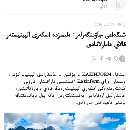
без автора
اۆتور
09:12, 08 تامىز 2026
شىڭداعى جاۋىنگەرلەر: ەلىمىزدە اسكەري الپينيستەر
قالاي دايارلانادى
استانا. KAZINFORM - بۇگىن - حالىقارالىق الپينيزم كۇنى.
وسىعان وراي Kazinform ءتىلشىسى قازاقستان قارۋلى
كۇشتەرىندەگى اسكەري الپينيستەردىڭ قالاي دايارلاناتىنىن،
حالىقارالىق ارەناداعى جەتىستىكتەرىن جانە بۇل ماماندىقتىڭ
باستى قاعيداتىن سارالادى.