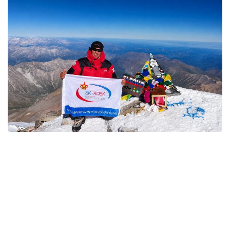
Фото: Аманжол Рахметовтің жеке мұрағатынан
- ەڭ قىزىعى - جاڭا شىڭداردى باعىندىرۋ بولسا، ەڭ ۇلكەن
جاۋاپكەرشىلىك - وزىڭمەن بىرگە كەلە جاتقان ادامداردىڭ
ءومىرى. ءبىر ارقانعا بايلانعان ءار ادامنىڭ اماندىعىنا جاۋاپ
بەرەسىڭ. جاستارعا ايتار كەڭەسىم، قاۋىپسىزدىكتى ءاردايىم
ءبىرىنشى ورىنعا قويۋ كەرەك. ەشبىر شىڭ نەمەسە جەتىستىك