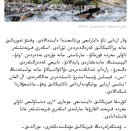
Фото: Қорғаныс министрліг
ولار ارنايى تاۋ دايارلىعى ورتالىعىندا دايىندالادى. وقىتۋ تەوريالىق
جانە پراكتيكالىق كەزەڭدەردەن تۇرادى. اسكەري قىزمەتشىلەر
تاۋلى جەردە قوزعالۋ، جارتاستى جانە مۇزدى بەدەردەن ءوتۋ،
الپينيستىك جابدىقتاردى پايدالانۋ، تابيعي كەدەرگىلەردى
ەڭسەرۋ، زارداپ شەككەندەردى ەۆاكۋاتسيالاۋ جانە بولىمشەنىڭ
ءىس- قيمىلىن ۇيىمداستىرۋ تاسىلدەرىن مەڭگەرەدى. ال العان
ءبىلىمى ارنايى پوليگوندارداعى تاكتيكالىق وقۋ-جاتتىعۋلاردا
شىڭدالادى.
كۋرسقا فيزيكالىق دايىندىعى جوعارى ءارى دەنساۋلىعى تاۋلى
جەردە قىزمەت اتقارۋعا جارامدى اسكەري قىزمەتشىلەر عانا
قابىلدانادى.
- ۇمىتكەرلەردىڭ فيزيكالىق مۇمكىندىكتەرى، مورالدىق-