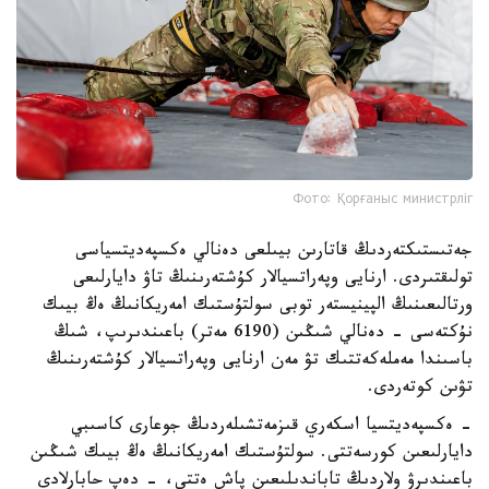
Фото: Қорғаныс министрліг
جەتىستىكتەردىڭ قاتارىن بيىلعى دەنالي ەكسپەديتسياسى
تولىقتىردى. ارنايى وپەراتسيالار كۇشتەرىنىڭ تاۋ دايارلىعى
ورتالىعىنىڭ الپينيستەر توبى سولتۇستىك امەريكانىڭ ەڭ بيىك
نۇكتەسى - دەنالي شىڭىن (6190 مەتر) باعىندىرىپ، شىڭ
باسىندا مەملەكەتتىك تۋ مەن ارنايى وپەراتسيالار كۇشتەرىنىڭ
تۋىن كوتەردى.
- ەكسپەديتسيا اسكەري قىزمەتشىلەردىڭ جوعارى كاسىبي
دايارلىعىن كورسەتتى. سولتۇستىك امەريكانىڭ ەڭ بيىك شىڭىن
باعىندىرۋ ولاردىڭ تاباندىلىعىن پاش ەتتى، - دەپ حابارلادى