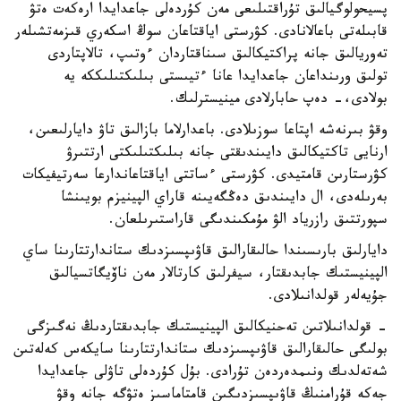
پسيحولوگيالىق تۇراقتىلىعى مەن كۇردەلى جاعدايدا ارەكەت ەتۋ
قابىلەتى باعالانادى. كۋرستى اياقتاعان سوڭ اسكەري قىزمەتشىلەر
تەوريالىق جانە پراكتيكالىق سىناقتاردان ءوتىپ، تالاپتاردى
تولىق ورىنداعان جاعدايدا عانا ءتيىستى بىلىكتىلىككە يە
بولادى،- دەپ حابارلادى مينيسترلىك.
وقۋ بىرنەشە اپتاعا سوزىلادى. باعدارلاما بازالىق تاۋ دايارلىعىن،
ارنايى تاكتيكالىق دايىندىقتى جانە بىلىكتىلىكتى ارتتىرۋ
كۋرستارىن قامتيدى. كۋرستى ءساتتى اياقتاعاندارعا سەرتيفيكات
بەرىلەدى، ال دايىندىق دەڭگەيىنە قاراي الپينيزم بويىنشا
سپورتتىق رازرياد الۋ مۇمكىندىگى قاراستىرىلعان.
دايارلىق بارىسىندا حالىقارالىق قاۋىپسىزدىك ستاندارتتارىنا ساي
الپينيستىك جابدىقتار، سيفرلىق كارتالار مەن ناۆيگاتسيالىق
جۇيەلەر قولدانىلادى.
- قولدانىلاتىن تەحنيكالىق الپينيستىك جابدىقتاردىڭ نەگىزگى
بولىگى حالىقارالىق قاۋىپسىزدىك ستاندارتتارىنا سايكەس كەلەتىن
شەتەلدىك ونىمدەردەن تۇرادى. بۇل كۇردەلى تاۋلى جاعدايدا
جەكە قۇرامنىڭ قاۋىپسىزدىگىن قامتاماسىز ەتۋگە جانە وقۋ