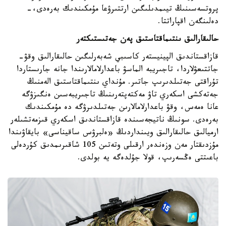
پروتسەسىنىڭ تيىمدىلىگىن ارتتىرۋعا مۇمكىندىك بەرەدى،-
دەلىنگەن اقپاراتتا.
حالىقارالىق ىنتىماقتاستىق پەن جەتىستىكتەر
قازاقستاندىق الپينيستەر كاسىبي شەبەرلىگىن حالىقارالىق وقۋ-
جاتتىعۋلاردا، تاجىريبە الماسۋ باعدارلامالارىندا جانە جارىستاردا
تۇراقتى جەتىلدىرىپ جاتىر. مۇنداي ىنتىماقتاستىق الەمنىڭ
جەتەكشى اسكەري تاۋ مەكتەپتەرىنىڭ تاجىريبەسىن ەنگىزۋگە
عانا ەمەس، وقۋ باعدارلامالارىن جەتىلدىرۋگە دە مۇمكىندىك
بەرەدى. سونىڭ ناتيجەسىندە قازاقستاندىق اسكەري قىزمەتشىلەر
ارميالىق حالىقارالىق ويىنداردىڭ «ەلبرۋس ساقيناسى» بايقاۋىندا
مۇزدىقتار مەن وزەندەر ارقىلى وتەتىن 105 شاقىرىمدىق كۇردەلى
باعىتتى ەڭسەرىپ، قولا جۇلدەگە يە بولدى.