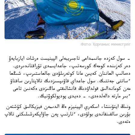
Фото: Қорғаныс министрліг
- سول كەزدە جانىمداعى تاجىريبەلى الپينيست ەرشات ايازبايەۆ
دەر كەزىندە كومەك كورسەتىپ، جاعدايىمدى تۇراقتاندىردى.
دەمالىپ العاننان كەيىن عانا كوتەرىلۋدى جالعاستىرىپ، شىڭعا
ءساتتى جەتتىك. سول جاعداي قاۋىپسىزدىك تالاپتارىن ساقتاۋ
مەن كوماندالىق قولداۋدىڭ قانشالىقتى ماڭىزدى ەكەنىن تاعى
ءبىر مارتە دالەلدەدى، - دەيدى پودپولكوۆنيك.
ونىڭ ايتۋىنشا، اسكەري الپينيزم ەڭ الدىمەن فيزيكالىق كۇشتەن
بۇرىن سالقىنقاندى بولۋدى، ءتارتىپ پەن جاۋاپكەرشىلىكتى تالاپ
ەتەدى.