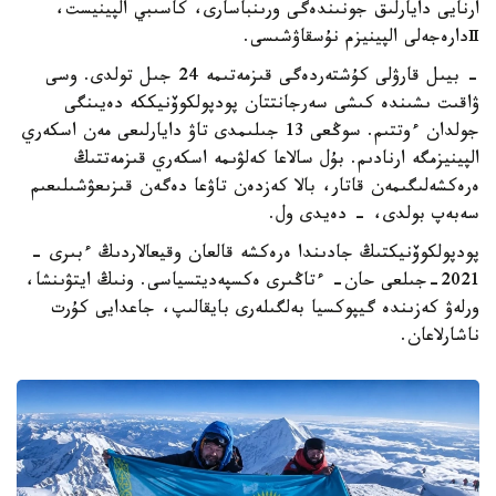
ارنايى دايارلىق جونىندەگى ورىنباسارى، كاسىبي الپينيست،
Ⅱدارەجەلى الپينيزم نۇسقاۋشىسى.
- بيىل قارۋلى كۇشتەردەگى قىزمەتىمە 24 جىل تولدى. وسى
ۋاقىت ىشىندە كىشى سەرجانتتان پودپولكوۆنيككە دەيىنگى
جولدان ءوتتىم. سوڭعى 13 جىلىمدى تاۋ دايارلىعى مەن اسكەري
الپينيزمگە ارنادىم. بۇل سالاعا كەلۋىمە اسكەري قىزمەتتىڭ
ەرەكشەلىگىمەن قاتار، بالا كەزدەن تاۋعا دەگەن قىزىعۋشىلىعىم
سەبەپ بولدى، - دەيدى ول.
پودپولكوۆنيكتىڭ جادىندا ەرەكشە قالعان وقيعالاردىڭ ءبىرى -
2021-جىلعى حان- ءتاڭىرى ەكسپەديتسياسى. ونىڭ ايتۋىنشا،
ورلەۋ كەزىندە گيپوكسيا بەلگىلەرى بايقالىپ، جاعدايى كۇرت
ناشارلاعان.