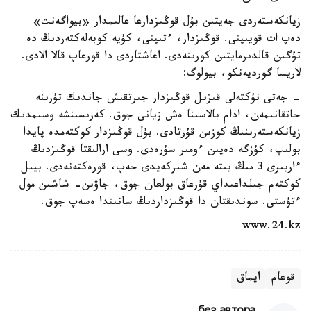
زيانكەستەردى جەيتىن بۇل قوڭىزدارعا عالىمدار «بيواگەنت»
دەپ ات قويىپتى. قوڭىزدار، ءتىپتى، كۇيە كوبەلەكتەردىڭ دە
تۇگىن قالدىرمايتىن كورىنەدى. اعاشتاردى دا قورعاپ قالا الادى.
لاريسا گورديەنكو، بيولوگ:
- جەتى نۇكتەلى قىزىل قوڭىزدار جىرتقىش جاندىك تۇرىنە
جاتقانىمەن، ادام بالاسىنا ەش زيانى جوق. كەرىسىنشە وسىمدىك
زيانكەستەرىنىڭ كوزىن قۇرتادى. بۇل قوڭىزدار كوكتەمدە پايدا
بولىپ، كۇزگە دەيىن ءومىر سۇرەدى. وسى ارالىقتا قوڭىزدىڭ
ءاربىرى 3 مىڭ بىتە مەن شىركەيدى جەپ، قورەكتەنەدى. بيىل
كوكتەم جىلداعىداي قۇرعاق بولعان جوق، جاۋىن- شاشىن مول
ءتۇستى. سوندىقتان دا قوڭىزداردىڭ سانىندا ەسەپ جوق.
www.24.kz
قوعام
ايماق