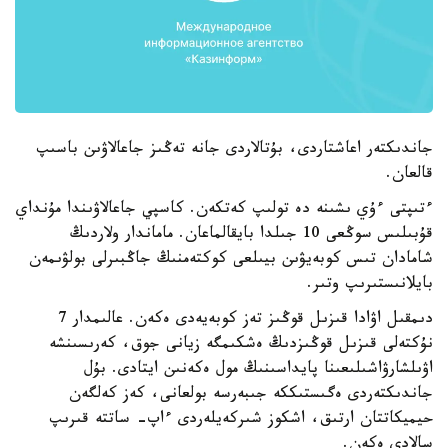
جاندىكتەر اعاشتاردى، بۇتالاردى جانە تەڭىز جاعالاۋىن باسىپ
قالعان.
ءتىپتى ءۇي ىشىنە دە تولىپ كەتكەن. كاسپي جاعالاۋىندا مۇنداي
قۇبىلىس سوڭعى 10 جىلدا بايقالماعان. ماماندار ولاردىڭ
شامادان تىس كوبەيۋىن بيىلعى كوكتەمنىڭ جاڭبىرلى بولۋىمەن
بايلانىستىرىپ وتىر.
دىمقىل اۋادا قىزىل قوڭىز تەز كوبەيەدى ەكەن. عالىمدار 7
نۇكتەلى قىزىل قوڭىزدىڭ ەشكىمگە زيانى جوق، كەرىسىنشە
اۋىلشارۋاشىلىعىنا پايداسىنىڭ مول ەكەنىن ايتادى. بۇل
جاندىكتەردى ەگىستىككە جىبەرسە بولعانى، كەز كەلگەن
حيميكاتتان ارتىق، اشكوز شىركەيلەردى ءاپ- ساتتە قىرىپ
سالادى ەكەن.