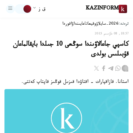
KAZINFORM
ق ز
ترەند:
2026-سايلاۋ
وقيعا
تاعايىنداۋ
اقوردا
18:57, 08 ماۋسىم 2015
كاسپي جاعالاۋىندا سوڭعى 10 جىلدا بايقالماعان
قۇبىلىس بولدى
استانا. قازاقپارات - اقتاۋدا قىزىل قوڭىز قاپتاپ كەتتى.