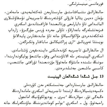
قورعانىس مينيسترلىگى.
حالىقارالىق ىنتىماقتاستىق جارىستارمەن شەكتەلمەيدى. ماسەلەن،
بۇعان دەيىن يتاليا قارۋلى كۇشتەرىنىڭ تاجىريبەلى نۇسقاۋشىلارى
الماتىداعى تاۋ دايارلىعى ورتالىعىندا قازاقستاندىق اسكەري
قىزمەتشىلەرگە باعدارلاۋ، تاۋلى جەردە ۇرىس جۇرگىزۋ، زارداپ
شەككەندەردى ەۆاكۋاتسيالاۋ جانە تاۋ جابدىقتارىن پايدالانۋ
بويىنشا تەوريالىق ءارى پراكتيكالىق ساباقتار وتكىزگەن.
ال حالىقارالىق تاجىريبە كۇندەلىكتى دايىندىقپەن ۇشتاسادى.
اسكەري الپينيستەر ىلە الاتاۋىنداعى وقۋ-جاتتىعۋ پوليگوندارىندا،
سونىڭ ىشىندە مانشۇك مامەتوۆا مۇزدىعىندا تۇراقتى جاتتىعىپ،
كاسىبي ماشىعىن جەتىلدىرەدى.
13 جىل شىڭدا شىڭدالعان الپينيست
حالىقارالىق جارىستارداعى جەتىستىكتەر مەن كۇردەلى
ەكسپەديتسيالاردىڭ ارتىندا تاجىريبەلى اسكەري مامانداردىڭ
ەڭبەگى تۇر. سولاردىڭ ءبىرى - پودپولكوۆنيك امانجول
راحمەتوۆ. ول - اسكەري ءبولىم كومانديرىنىڭ جاۋىنگەرلىك جانە