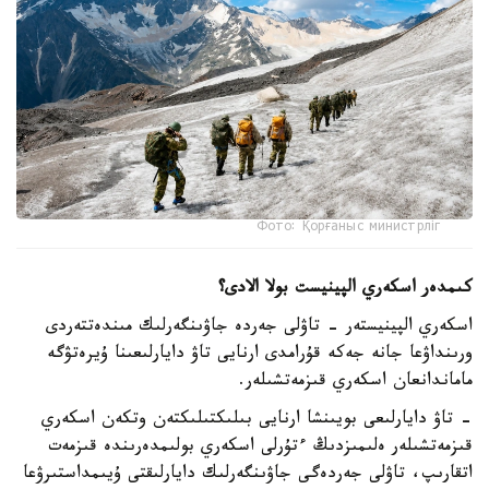
Фото: Қорғаныс министрліг
كىمدەر اسكەري الپينيست بولا الادى؟
اسكەري الپينيستەر - تاۋلى جەردە جاۋىنگەرلىك مىندەتتەردى
ورىنداۋعا جانە جەكە قۇرامدى ارنايى تاۋ دايارلىعىنا ۇيرەتۋگە
ماماندانعان اسكەري قىزمەتشىلەر.
- تاۋ دايارلىعى بويىنشا ارنايى بىلىكتىلىكتەن وتكەن اسكەري
قىزمەتشىلەر ەلىمىزدىڭ ءتۇرلى اسكەري بولىمدەرىندە قىزمەت
اتقارىپ، تاۋلى جەردەگى جاۋىنگەرلىك دايارلىقتى ۇيىمداستىرۋعا