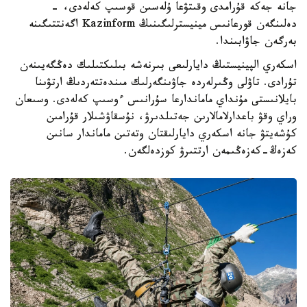
جانە جەكە قۇرامدى وقىتۋعا ۇلەسىن قوسىپ كەلەدى، -
دەلىنگەن قورعانىس مينيسترلىگىنىڭ Kazinform اگەنتتىگىنە
بەرگەن جاۋابىندا.
اسكەري الپينيستىڭ دايارلىعى بىرنەشە بىلىكتىلىك دەڭگەيىنەن
تۇرادى. تاۋلى وڭىرلەردە جاۋىنگەرلىك مىندەتتەردىڭ ارتۋىنا
بايلانىستى مۇنداي ماماندارعا سۇرانىس ءوسىپ كەلەدى. وسىعان
وراي وقۋ باعدارلامالارىن جەتىلدىرۋ، نۇسقاۋشىلار قۇرامىن
كۇشەيتۋ جانە اسكەري دايارلىقتان وتەتىن ماماندار سانىن
كەزەڭ-كەزەڭىمەن ارتتىرۋ كوزدەلگەن.