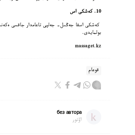
10. كەشكى اس
كەشكى اسقا جەڭىل- جەلپى تاعامدار جاقسى ەكەنىن ب
بولمايدى.
massaget.kz
قوعام
без автора
اۆتور