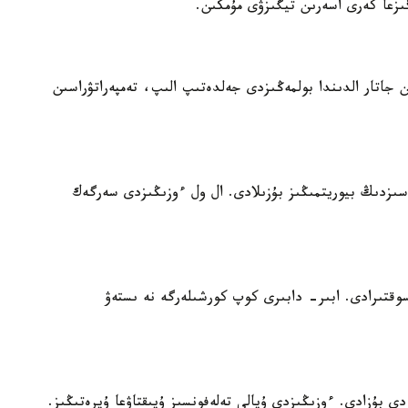
زعا كەرى اسەرىن تيگىزۋى مۇمكىن.
 جاتار الدىندا بولمەڭىزدى جەلدەتىپ الىپ، تەمپەراتۋراسىن
دىڭ بيوريتمىڭىز بۇزىلادى. ال ول ءوزىڭىزدى سەرگەك
وقتىرادى. ابىر- دابىرى كوپ كورشىلەرگە نە ىستەۋ
ى بۇزادى. ءوزىڭىزدى ۇيالى تەلەفونسىز ۇيىقتاۋعا ۇيرەتىڭىز.