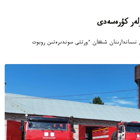
رلەر كۇرەسەدى
ىس نىساندارىنان شىققان ءورتتى سوندىرەتىن روبوت