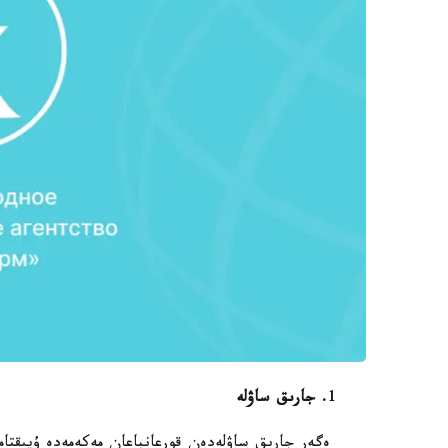
1
. جارىق ساۋلە
ەگەر جارىق ساۋلەدەن قورعانباعان مەكەمەدە ۇيىقتاما