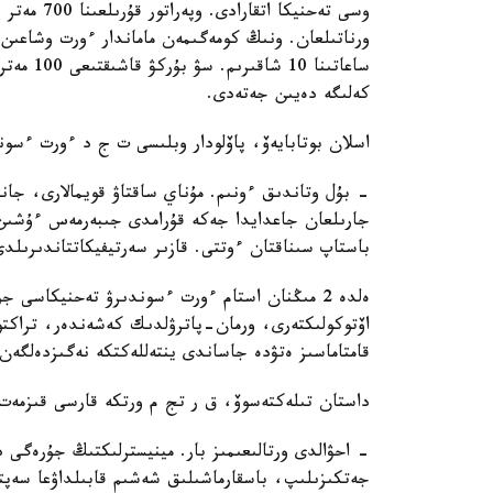
وسى تەحنيك
ورناتىلعان. ونىڭ كومەگىمەن ماماندار ءورت وشاعىن
كەلىگە دەيىن جەتەدى.
اسلان بوتابايەۆ، پاۆلودار وبلىسى ت ج د ءورت ءسون
- بۇل وتاندىق ءونىم. مۇناي ساقتاۋ قويمالارى، جان
جارىلعان جاعدايدا جەكە قۇرامدى جىبەرمەس ءۇشىن 
باستاپ سىناقتان ءوتتى. قازىر سەرتيفيكاتتاندىرىلدى
ەلدە 2 مىڭنان استام ءورت ءسوندىرۋ تەحنيكاسى
اۆتوكولىكتەرى، ورمان-پاترۋلدىك كەشەندەر، تراكتورل
قامتاماسىز ەتۋدە جاساندى ينتەللەكتكە نەگىزدەلگە
داستان تىلەكتەسوۆ، ق ر تج م ورتكە قارسى قىزمەت 
- احۋالدى ورتالىعىمىز بار. مينيسترلىكتىڭ جۇرەگى د
جەتكىزىلىپ، باسقارماشىلىق شەشىم قابىلداۋعا سەپت