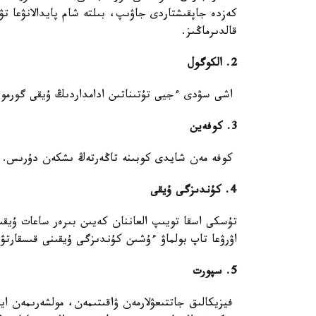
كەزدە جاپقىشتاردى جاۋىپ، بىلتە شام پايدالانۋعا تۋر
قالدىرماڭىز.
2. الكوگول
اشى سۋدى ءجيى تۇتىناتىن ادامداردىڭ ۇيقى گورمونى
3. كوفەين
كوفە مەن شايدى كوبىنە تاڭەرتەڭ ىشكەن دۇرىس. تۇ
4. كۇندىزگى ۇيقى
تۇسكى اسقا تويىپ العاننان كەيىن بىرەر ساعات ۇيقىع
اۋرۋعا تاپ بولماۋ ءۇشىن كۇندىزگى ۇيقىنى قىسقارتۋ
5. سپورت
فيزيكالىق جاتتىعۋلارمەن ۋاقىتىمەن، مولشەرىمەن اينا