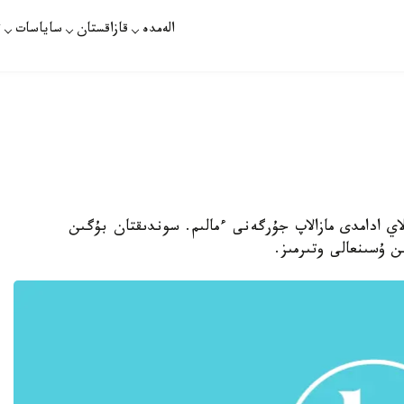
الەمدە
قازاقستان
ساياسات
ت
اي ادامدى مازالاپ جۇرگەنى ءمالىم. سوندىقتان بۇگىن
ن ۇسىنعالى وتىرمىز.