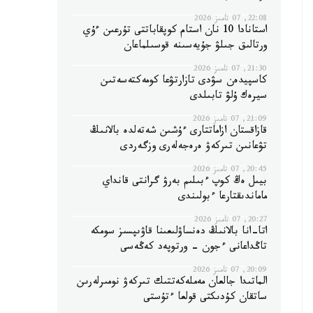
22:08, 07 تامىز 2026
استانادا 10 نان استام كوپقاباتتى تۇرعىن ءۇي
ورتالىق جىلۋ جۇيەسىنە قوسىلماعان
21:30, 07 تامىز 2026
كاسپيدەن سۋدى تازارتۋعا كومەكتەسەتىن
سيرەك ۇلۋ تابىلدى
21:09, 07 تامىز 2026
قازاقستان ازاماتتارى ءۇشىن شەتەلدە بالانىڭ
تۋعانىن تىركەۋ ەرەجەلەرى وزگەردى
20:45, 07 تامىز 2026
بيىل ەڭ كوپ ءبىلىم بەرۋ گرانتى قانداي
ماماندىقتارعا ءبولىندى
20:27, 07 تامىز 2026
اتا-انا بالانىڭ دەنساۋلىعىنا قاۋىپسىز سومكە
تاڭداعانى ءجون - ورتوپەد كەڭەسى
20:09, 07 تامىز 2026
الماتىدا جالعان مەملەكەتتىك تىركەۋ نومىرلەرىن
ساتقان كۇدىكتى قولعا ءتۇستى