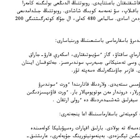
ا اتقارادى. وپەراتور قۇرىلعىنا 700 مەتر قاشىقتىقتان باعىتتايدى. روبوتتىڭ الدىڭعى بولىگىنە كامەرا
 باقىلاپ، سۋ نەمەسە كوبىك شاشادى. روبوتتىڭ جىلدامدىعى
ساعاتىنا 10 شاقىرىم. سۋ بۇركۋ قاشىقتىعى 100 مەتردەن اسادى. سالماعى 480 كەلى، ال جۇك كوتەرگىشتىگى 200
دىرۋ باسقارماسى باستىعىنىڭ ورىنباسارى:
ارماي ساقتاۋ، گاز ءسۇيىوتىقتارى، اسكەري قارۋ-جاراق
وسى تەحنيكانى جىبەرىپ سوندىرەمىز. جەلتوقسان ايىنان
. قازىر جاۋىنگەرلىك ەسەپتە تۇر.
 جۇمىس ىستەيدى. ولاردىڭ قاتارىندا ءورت ءسوندىرۋ
ار، دروندار مەن موتوپومپالار بار. ءورت قاۋىپسىزدىگىن
ن سيفرلىق شەشىمدەردىڭ دە ءرولى ارتقان .
كوميتەتى باسقارماسىنىڭ اعا ينجەنەرى:
ەسەك تە بولادى. بارلىق اقپارات رەسپۋبليكا كولەمىندە
ىگىن تيگىزەدى. بەينەمونيتورينگ جۇيەلەرى، عارىشتىق-