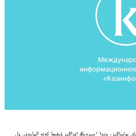
ق بولساڭىز، وندا ءسىزدىڭ اعزاڭىز ۇيقىعا كەتە المايدى. ول