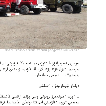
Фото: Экология және табиғи ресурстар министрлігі
جوعارى تەمپەراتۋراعا ءتوزىمدى تەحنيكا قاۋىپتى ايما
بەرەدى. "بۇل قۇتقارۋشىلاردىڭ قاۋىپسىزدىگىن ارتتى
بەرەدى"، - دەيدى ماماندار.
ديلناز تۇرعازىيەۆا، ءتىلشى:
- ءورت ءسوندىرۋ روبوتى وسى پۋلت ارقىلى قاشىقتا
سەبەبى ءورت ءقاۋىپتى ايماقتا بولعان جاعدايدا قۇت