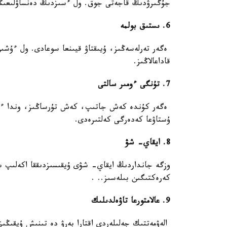
جۇگىرۋدىڭ قاجەتى جوق. ول ءسىزدىڭ دەنساۋلىعىڭى
6. ىستىق بولمە
ەگەر تەرلەسەڭىز، ۇيىقتاۋ قيىنعا سوعادى. ول ءۇشىن
قاداعالاڭىز.
7. تۇنگى ءومىر سالتى
ەگەر كۇندە كەش جاتىپ، كەش تۇرساڭىز، وندا ءسىز
ۇستاۋعا كەدەرگى كەلتىرەدى.
8. ايقاي- شۋ
وزگە جانداردىڭ ايقاي- شۋى ۇيقىسىزدىققا اكەلىپ س
كەرەكتىگىن بىلەسىز.. .
9. عالامتورعا تاۋەلدىلىك
الەۋمەتتىك جەلىلەردى اقتارا بەرۋ دە تىنىش ۇيقىڭىزد