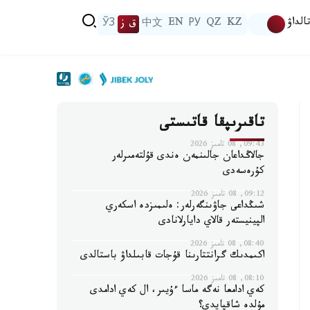
الداۋ
KZ
QZ
РУ
EN
中文
ق ز
ЎЗ
تاقىرىپقا قاتىستى
09:43, 08 تامىز 2026
جالاڭداعان جالىنمەن ەندى قۇلتەمىرلەر
كۇرەسەدى
09:12, 08 تامىز 2026
شىڭداعى جاۋىنگەرلەر: ەلىمىزدە اسكەري
الپينيستەر قالاي دايارلانادى
08:40, 08 تامىز 2026
اكىمدىك گرانتتارىنا قۇجات قابىلداۋ باستالدى
08:10, 08 تامىز 2026
كەي ادامعا نەگە ماسا ءۇيىر، ال كەي ادامدى
مۇلدە شاقپايدى؟