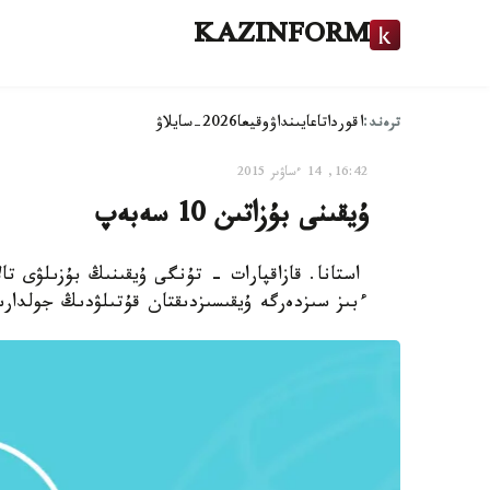
KAZINFORM
ترەند:
اقوردا
تاعايىنداۋ
وقيعا
2026-سايلاۋ
16:42, 14 ءساۋىر 2015
ۇيقىنى بۇزاتىن 10 سەبەپ
استانا. قازاقپارات - تۇنگى ۇيقىنىڭ بۇزىلۋى تال
ءبىز سىزدەرگە ۇيقىسىزدىقتان قۇتىلۋدىڭ جولدارى