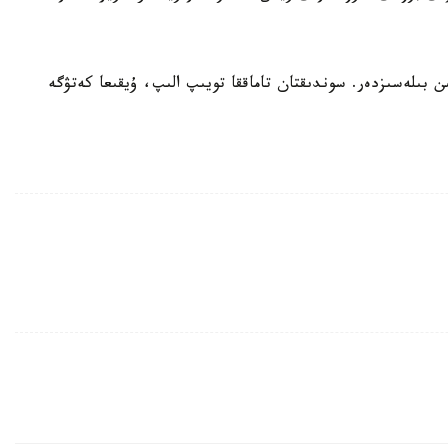
ىلەسىزدەر. سوندىقتان تاماققا تويىپ الىپ، ۇيقىعا كەتۋگە