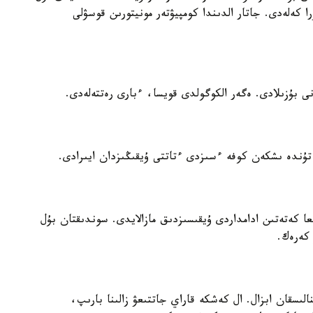
ا كەلەدى. جاتار الدىندا كومپيۋتەر مونيتورىن قوسۋلى
 بۇزىلادى. ەگەر الكوگولدى قويسا، ءبارى رەتتەلەدى.
ندە ىشكەن كوفە ءسىزدى ءتاتتى ۇيقىڭىزدان ايىرادى.
ا كەتەتىن ادامداردى ۇيقىسىزدىق مازالايدى. سوندىقتان بۇل
 كەرەك.
لىسقان ابزال. ال كەشكە قاراي جاتتىعۋ زالىنا بارىپ،