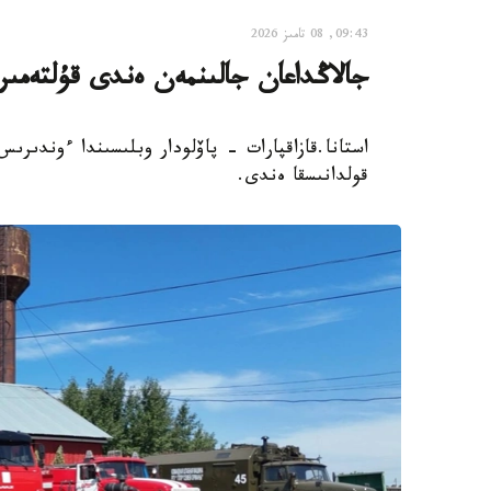
09:43, 08 تامىز 2026
جالاڭداعان جالىنمەن ەندى قۇلتەمى
استانا.قازاقپارات - پاۆلودار وبلىسىندا ءوندىر
قولدانىسقا ەندى.