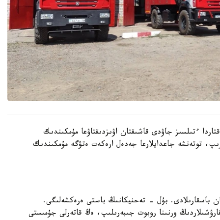
قتاردا ءتىلسىز جاۋدى قاشىقتان اۋىزدىقتاۋعا مۇمكىندىك
رىپ، توتەنشە جاعدايلارعا جەدەل ارەكەت ەتۋگە مۇمكىندىك
ن باسقارىلادى. بۇل - تەحنيكانىڭ باستى ەرەكشەلىگى.
قارۋشىلاردىڭ ورنىنا روبوت جىبەرىلىپ، ەڭ قاتەرلى جۇمىستى