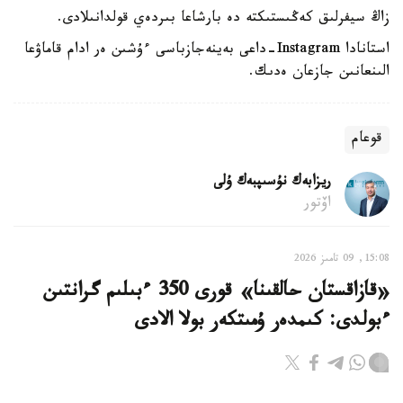
زاڭ سيفرلىق كەڭىستىكتە دە بارشاعا بىردەي قولدانىلادى.
استانادا Instagram-داعى بەينەجازباسى ءۇشىن ەر ادام قاماۋعا
الىنعانىن جازعان ەدىك.
قوعام
ريزابەك نۇسىپبەك ۇلى
اۆتور
15:08, 09 تامىز 2026
«قازاقستان حالقىنا» قورى 350 ءبىلىم گرانتىن
ءبولدى: كىمدەر ۇمىتكەر بولا الادى