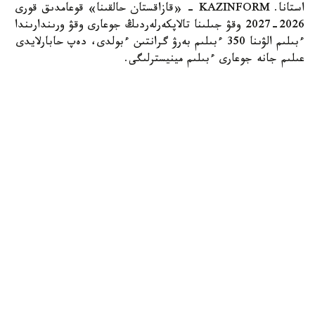
استانا. KAZINFORM - «قازاقستان حالقىنا» قوعامدىق قورى
2026-2027 وقۋ جىلىنا تالاپكەرلەردىڭ جوعارى وقۋ ورىندارىندا
ءبىلىم الۋىنا 350 ءبىلىم بەرۋ گرانتىن ءبولدى، دەپ حابارلايدى
عىلىم جانە جوعارى ءبىلىم مينيسترلىگى.
Коллаж: Kazinform / ИИ
گرانتقا اۋىلدىق ەلدى مەكەندەردەگى، شاعىن جانە
مونوقالالارداعى مەكتەپتەردىڭ 25 جاسقا دەيىنگى تۇلەكتەرى