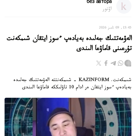
без автора
اۆتور
15:45, 09 تامىز 2026
الەۋمەتتىك جەلىدە بەيادەپ ءسوز ايتقان شىمكەنت
تۇرعىنى قاماۋعا الىندى
شىمكەنت. KAZINFORM - شىمكەنتتە الەۋمەتتىك جەلىدە
بەيادەپ ءسوز ايتقان ەر ادام 10 تاۋلىككە قاماۋعا الىندى