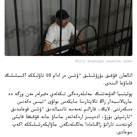
Фото: видеодан алынған скрин
اتالعان قۇقىق بۇزۋشىلىق ءۇشىن ەر ادام 10 تاۋلىككە اكىمشىلىك
قاماۋعا الىندى.
پوليتسيا الەۋمەتتىك جەلىلەردەگى تىكەلەي ەفيرلەر مەن وزگە دە
جاريالانىمدار زاڭ تالاپتارىنا سايكەس بولۋى ءتيىس ەكەنىن
ەسكەرتتى. لايك، قارالىم نەمەسە تانىمالدىق ءۇشىن قوعامدىق
ءتارتىپتى بۇزۋ، ادەپسىز ارەكەتتەر جاساۋ جانە قۇقىققا قايشى
كونتەنت تاراتۋ زاڭنامادا بەلگىلەنگەن جاۋاپكەرشىلىككە اكەپ
سوعادى.