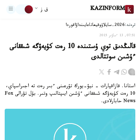
KAZINFORM
ق ز
ترەند:
2026-سايلاۋ
وقيعا
تاعايىنداۋ
اقوردا
07:51, 13 ءساۋىر 2015
قالىڭدىق توي ۇستىندە 10 رەت كۇيەۋگە شىققانى
ءۇشىن سوتتالدى
استانا. قازاقپارات - نيۋ-يورك تۇرعىنى ءبىر رەت تە اجىراسپاي،
10 رەت كۇيەۋگە شىققانى ءۇشىن ايىپتالىپ وتىر. بۇل تۋرالى Fox
News حابارلادى.