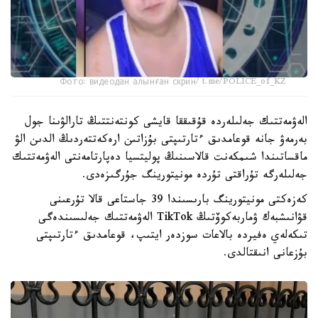
Фото: видеодан алынған скрин/ t.me/POLICE_of_KZ
الەۋمەتتىك جەلىلەردە قۇقىققا قايشى كونتەنتتىڭ تارالۋىنا جول
بەرمەۋ جانە قوعامدىق ءتارتىپتى بۇزاتىن ارەكەتتەردىڭ الدىن الۋ
ماقساتىندا شىمكەنت قالاسىنىڭ پوليتسيا دەپارتامەنتى الەۋمەتتىك
جەلىلەرگە تۇراقتى تۇردە مونيتورينگ جۇرگىزەدى.
كەزەكتى مونيتورينگ بارىسىندا 39 جاستاعى قالا تۇرعىنى
قۋانىشبەك ۋماربەكوۆتىڭ TikTok الەۋمەتتىك جەلىسىندەگى
تىكەلەي ەفيردە بالاعات سوزدەر ايتىپ، قوعامدىق ءتارتىپتى
بۇزعانى انىقتالدى.