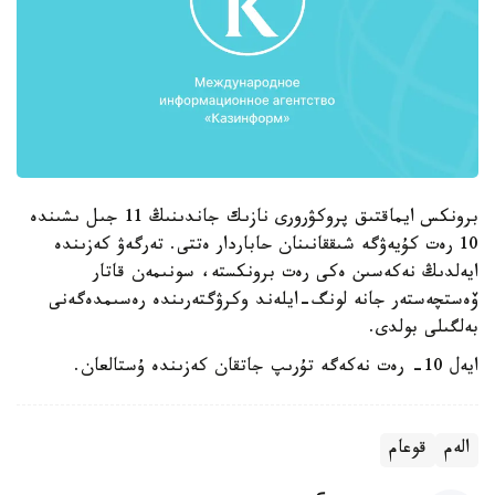
برونكس ايماقتىق پروكۋرورى نازىك جاندىنىڭ 11 جىل ىشىندە
10 رەت كۇيەۋگە شىققانىنان حاباردار ەتتى. تەرگەۋ كەزىندە
ايەلدىڭ نەكەسىن ەكى رەت برونكستە، سونىمەن قاتار
ۆەستچەستەر جانە لونگ-ايلەند وكرۋگتەرىندە رەسىمدەگەنى
بەلگىلى بولدى.
ايەل 10- رەت نەكەگە تۇرىپ جاتقان كەزىندە ۇستالعان.
الەم
قوعام