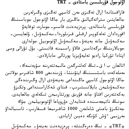
اۆتوجول قۇرىلىسىن باستادى - TRT
قازاقستاندا ارال تەڭىزى مەن كاسپي تەڭىزى وڭىرلەرىن
جالعايتىن ستراتەگيالىق ماڭىزى بار جاڭا اۆتوجول جوباسىنىڭ
قۇرىلىسى باستالدى. پرەزيدەنت قاسىم-جومارت توقايەۆ
اقوردادان تەلەكوپىر ارقىلى قىزىلوردا-سەكسەۋىل، ۇلعايسىن-
سەكسەۋىل جانە بەينەۋ-سەكسەۋىل اۆتوموبيل جولدارى
جوبالارىنىڭ ىرگەتاسىن قالاۋ راسىمىنە قاتىستى. بۇل تۋرالى وسى
اپتادا تۇركيا راديو تەليەۆيزيا پورتالى حابارلادى.
اتالعان ب ا ق-تىڭ كەلتىرگەن مالىمەتتەرىنە سۇيەنسەك،
مەملەكەت باسشىسىنىڭ ايتۋىنشا، ۇزىندىعى 800 شاقىرىم بولاتىن
جاڭا اۆتوجول كاسپي ماڭىنداعى بەينەۋدى ارال وڭىرىندەگى
سەكسەۋىلمەن بايلانىستىرىپ، قىتاي شەكاراسىنداعى وتكىزۋ
بەكەتتەرىن اقتاۋ جانە قۇرىق پورتتارىمەن تىكەلەي جالعايدى.
سونىڭ ناتيجەسىندە قىتايدان ەۋروپاعا اۆتوموبيلمەن جۇك
جەتكىزۋ باعىتى شامامەن 1000 شاقىرىمعا قىسقارىپ، تاسىمالداۋ
مەرزىمى ءۇش كۇنگە دەيىن ازايادى.
«TRT» - نىڭ دەرەگىنشە، پرەزيدەنت بەينەۋ- سەكسەۋىل