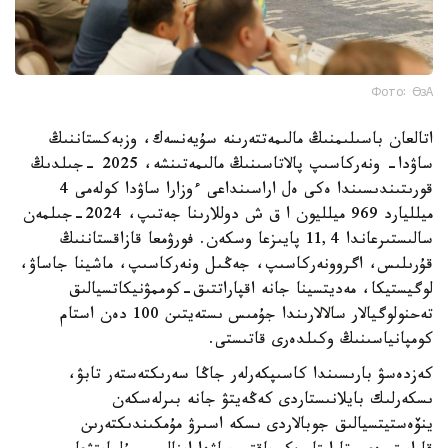
Фото: ӨзА
اتالعان باسىلىمنىڭ مالىمەتتەرىنە سۇيەنسەك، وزبەكستاننىڭ
ساۋدا- ونەركاسىپ پالاتاسىنىڭ مالىمەتىنشە، 2025 -جىلدىڭ
قورىتىندىسىندا ەكى ەل اراسىنداعى ءوزارا ساۋدا كولەمى 4
ميلليارد 969 ميلليون ا ق ش دوللارىنا جەتىپ، 2024-جىلمەن
سالىستىرعاندا 11,4 پايىزعا وسكەن. فورۋمعا قازاقستاننىڭ
قۇرىلىس، اگروونەركاسىپ، جەڭىل ونەركاسىپ، ماشينا جاساۋ،
لوگيستيكا، مەديتسينا جانە اقپاراتتىق-كوممۋنيكاتسيالىق
تەحنولوگيالار سالالارىندا جۇمىس ىستەيتىن 100 دەن استام
كومپانياسىنىڭ وكىلدەرى قاتىستى.
كەزدەسۋ بارىسىندا كاسىپكەرلەر جاڭا سەرىكتەستەر تابۋ،
ىسكەرلىك بايلانىستاردى كەڭەيتۋ جانە بىرلەسكەن
ينۆەستيتسيالىق جوبالاردى ىسكە اسىرۋ مۇمكىندىكتەرىن