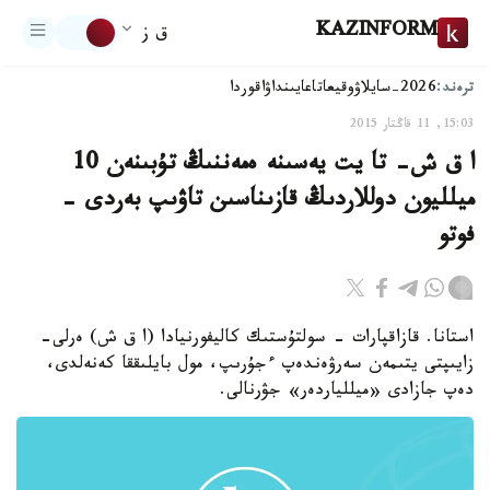
KAZINFORM
ق ز
ترەند:
2026-سايلاۋ
وقيعا
تاعايىنداۋ
اقوردا
15:03, 11 قاڭتار 2015
ا ق ش- تا يت يەسىنە ەمەننىڭ تۇبىنەن 10
ميلليون دوللاردىڭ قازىناسىن تاۋىپ بەردى -
فوتو
استانا. قازاقپارات - سولتۇستىك كاليفورنيادا (ا ق ش) ەرلى-
زايىپتى يتىمەن سەرۋەندەپ ءجۇرىپ، مول بايلىققا كەنەلدى،
دەپ جازادى «ميللياردەر» جۋرنالى.