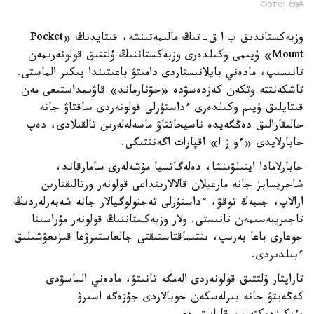
Фото: ӨзА
وزبەكستاندىق ب ا ق-تىڭ مالىمەتىنشە، قىتايدىڭ «Pocket
Mount» ۇيىمى وكىلدەرى وزبەكستاننىڭ ۇلتتىق قولونەرىمەن
تانىسىپ، مادەني بايلانىستاردى دامىتۋ باعىتىندا پىكىر الماستى.
تاشكەنتتە وتكەن كەزدەسۋدە «حۋنارماند» قاۋىمداستىعى مەن
قىتايلىق ۇيىم وكىلدەرى ءداستۇرلى قولونەردى ساقتاۋ جانە
حالىقارالىق دەڭگەيدە ناسيحاتتاۋ ماسەلەلەرىن تالقىلادى، دەپ
حابارلايدى «ءو ز ا» اقپارات اگەنتتىگى.
حابارلامادا ايتىلۋىنشا، دەلەگاتسيا مۇشەلەرى سامارقاند،
شاحريسابز جانە مارعيلان قالالارىنداعى قولونەر ورتالىقتارىن
ارالاپ، جىبەك توقۋ، ءداستۇرلى تەحنولوگيالار جانە شەبەرلەردىڭ
تاجىريبەسىمەن تانىستى. ولار وزبەكستاننىڭ قولونەر مۇراسىنا
جوعارى باعا بەرىپ، ىنتىماقتاستىقتى جالعاستىرۋعا قىزىعۋشىلىق
ءبىلدىردى.
تاراپتار ۇلتتىق قولونەردى الەمگە تانىتۋ، مادەني الماسۋدى
كەڭەيتۋ جانە بىرلەسكەن جوبالاردى جۇزەگە اسىرۋ