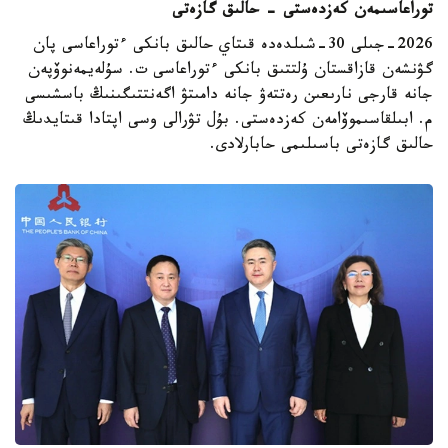
توراعاسىمەن كەزدەستى - حالىق گازەتى
2026-جىلى 30-شىلدەدە قىتاي حالىق بانكى ءتوراعاسى پان
گۋنشەن قازاقستان ۇلتتىق بانكى ءتوراعاسى ت. سۇلەيمەنوۆپەن
جانە قارجى نارىعىن رەتتەۋ جانە دامىتۋ اگەنتتىگىنىڭ باسشىسى
م. ابىلقاسىموۆامەن كەزدەستى. بۇل تۋرالى وسى اپتادا قىتايدىڭ
حالىق گازەتى باسىلىمى حابارلادى.