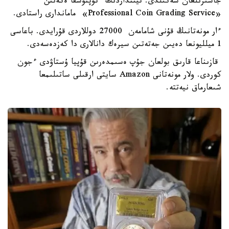
جاسىرىلعان سەكىلدى. تيىنداردىڭ ءتۇپنۇسقا ەكەنىن
«Professional Coin Grading Service» ماماندارى راستادى.
ءار مونەتانىڭ قۇنى شامامەن 27000 دوللاردى قۇرايدى. باعاسى
1 ميلليونعا دەيىن جەتەتىن سيرەك دانالارى دا كەزدەسەدى.
قازىناعا قارىق بولعان جۇپ ەسىمدەرىن قۇپيا ۇستاۋدى ءجون
كوردى. ولار مونەتانى Amazon سايتى ارقىلى ساتىلىمعا
شىعارماق نيەتتە.