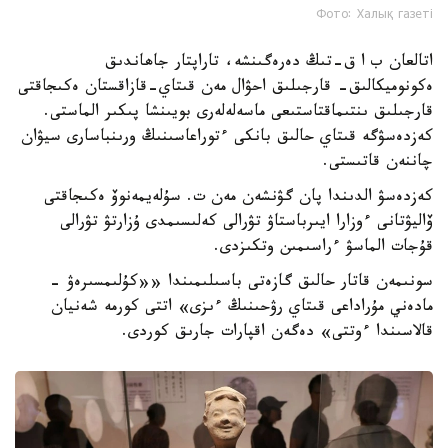
Фото: Халық газеті
اتالعان ب ا ق-تىڭ دەرەگىنشە، تاراپتار جاھاندىق
ەكونوميكالىق- قارجىلىق احۋال مەن قىتاي-قازاقستان ەكىجاقتى
قارجىلىق ىنتىماقتاستىعى ماسەلەلەرى بويىنشا پىكىر الماستى.
كەزدەسۋگە قىتاي حالىق بانكى ءتوراعاسىنىڭ ورىنباسارى سيۋان
چاننەن قاتىستى.
كەزدەسۋ الدىندا پان گۋنشەن مەن ت. سۇلەيمەنوۆ ەكىجاقتى
ۆاليۋتانى ءوزارا ايىرباستاۋ تۋرالى كەلىسىمدى ۇزارتۋ تۋرالى
قۇجات الماسۋ ءراسىمىن وتكىزدى.
سونىمەن قاتار حالىق گازەتى باسىلىمىندا ««كۇلىمسىرەۋ -
مادەني مۇراداعى قىتاي رۋحىنىڭ ءىزى» اتتى كورمە شەنيان
قالاسىندا ءوتتى» دەگەن اقپارات جارىق كوردى.