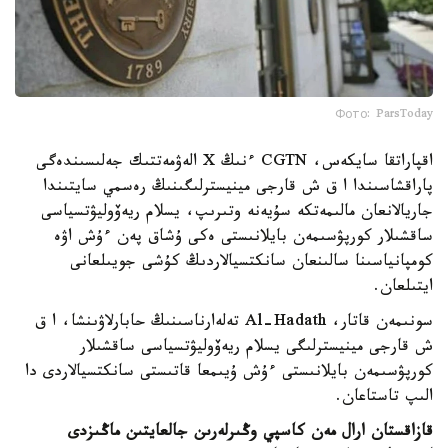
Фото: ParsToday
اقپاراتقا سايكەس، CGTN ءنىڭ X الەۋمەتتىك جەلىسىندەگى
پاراقشاسىندا ا ق ش قارجى مينيسترلىگىنىڭ رەسمي سايتىندا
جاريالانعان مالىمەتكە سۇيەنە وتىرىپ، يسلام ريەۆوليۋتسياسى
ساقشىلار كورپۋسىمەن بايلانىستى ەكى ۇشاق پەن ءۇش اۋە
كومپانياسىنا سالىنعان سانكتسيالاردىڭ كۇشى جويىلعانى
ايتىلعان.
سونىمەن قاتار، Al-Hadath تەلەارناسىنىڭ حابارلاۋىنشا، ا ق
ش قارجى مينيسترلىگى يسلام ريەۆوليۋتسياسى ساقشىلار
كورپۋسىمەن بايلانىستى ءۇش ۇيىمعا قاتىستى سانكتسيالاردى دا
الىپ تاستاعان.
قازاقستان ارال مەن كاسپي وڭىرلەرىن جالعايتىن ماڭىزدى