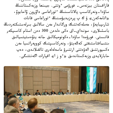
قازاقستان بيزنەس- فورۋمى ءوتتى. جيىنعا وزبەكستاننىڭ
ساۋدا-ونەركاسىپ پالاتاسىنىڭ ءتوراعاسى داۆرون ۆاحابوۆ،
«اتامەكەن» ۇ ك پ پرەزيديۋمىنىڭ ءتوراعاسى قانات
شارىپبايەۆ، مەملەكەتتىك ورگاندار مەن سالالىق بىرلەستىكتەردىڭ
باسشىلارى، سونداي-اق ەكى ەلدەن 300 دەن استام كاسىپكەر
قاتىستى. فورۋمدا ساۋدا-ەكونوميكالىق جانە ينۆەستيتسيالىق
ىنتىماقتاستىقتى كەڭەيتۋ، ونەركاسىپتىك كووپەراتسيا مەن
ەكسپورتتىق الەۋەتتى ارتتىرۋ ماسەلەلەرى تالقىلاندى، دەپ
حابارلايدى وزبەكستاندىق «ءو ز ا» اقپارات اگەنتتىگى.