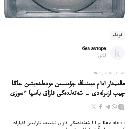
قوعام
без автора
اۆتور
10:40, 09 تامىز 2026
عالىمدار ادام ميىنىڭ جۇمىسىن مودەلدەيتىن جاڭا
چيپ ازىرلەدى - شەتەلدەگى قازاق باسپا ءسوزى
Kazinform ح ا ا شەتەلدەگى قازاق تىلىندە تارايتىن اقپارات