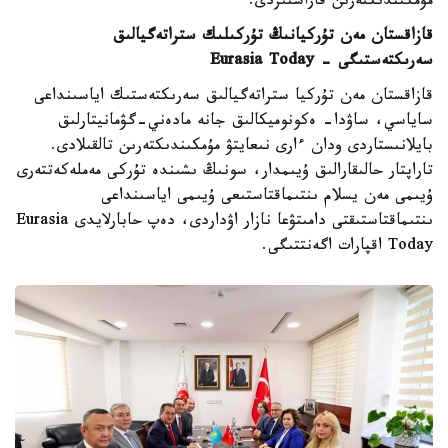
مۇمكىندىكتەرىن قاراستىردى.
قازاقستان مەن تۇركيانىڭ تۇركىلىك ستراتەگيالىق
سەرىكتەستىگى - Eurasia Today
قازاقستان مەن تۇركيا ستراتەگيالىق سەرىكتەستىك اياسىنداعى
ساياسي، ساۋدا- ەكونوميكالىق جانە مادەني-گۋمانيتارلىق
بايلانىستاردى ودان ءارى نىعايتۋ مۇمكىندىكتەرىن تالقىلادى.
تاراپتار حالىقارالىق ۇيىمدار، سونىڭ ىشىندە تۇركى مەملەكەتتەرى
ۇيىمى مەن يسلام ىنتىماقتاستىعى ۇيىمى اياسىنداعى
ىنتىماقتاستىقتى دامىتۋعا نازار اۋداردى، دەپ حابارلايدى Eurasia
Today اقپارات اگەنتتىگى.