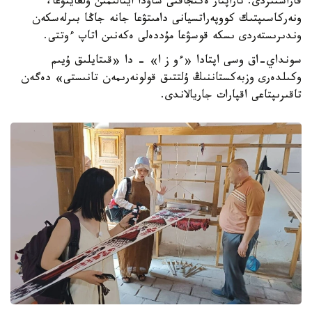
قاراستىردى. تاراپتار ەكىجاقتى ساۋدا اينالىمىن ۇلعايتۋعا،
ونەركاسىپتىك كووپەراتسيانى دامىتۋعا جانە جاڭا بىرلەسكەن
وندىرىستەردى ىسكە قوسۋعا مۇددەلى ەكەنىن اتاپ ءوتتى.
سونداي-اق وسى اپتادا «ءو ز ا» - دا «قىتايلىق ۇيىم
وكىلدەرى وزبەكستاننىڭ ۇلتتىق قولونەرىمەن تانىستى» دەگەن
تاقىرىپتاعى اقپارات جاريالاندى.