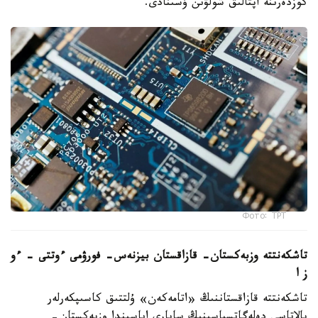
كوزدەرىنە اپتالىق شولۋىن ۇسىنادى.
Фото: ТРТ
تاشكەنتتە وزبەكستان- قازاقستان بيزنەس- فورۋمى ءوتتى – ءو
ز ا
تاشكەنتتە قازاقستاننىڭ «اتامەكەن» ۇلتتىق كاسىپكەرلەر
پالاتاسى دەلەگاتسياسىنىڭ ساپارى اياسىندا وزبەكستان-