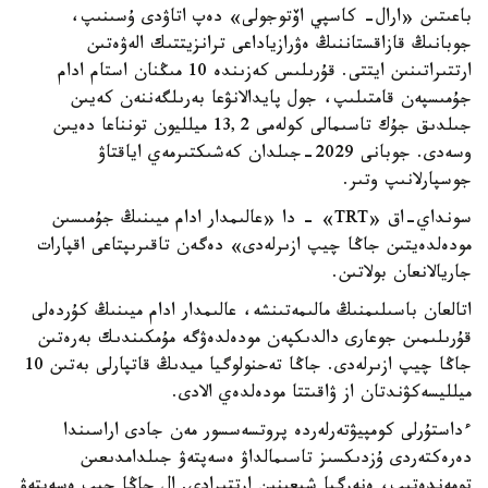
باعىتىن «ارال- كاسپي اۆتوجولى» دەپ اتاۋدى ۇسىنىپ،
جوبانىڭ قازاقستاننىڭ ەۋرازياداعى ترانزيتتىك الەۋەتىن
ارتتىراتىنىن ايتتى. قۇرىلىس كەزىندە 10 مىڭنان استام ادام
جۇمىسپەن قامتىلىپ، جول پايدالانۋعا بەرىلگەننەن كەيىن
جىلدىق جۇك تاسىمالى كولەمى 13,2 ميلليون تونناعا دەيىن
وسەدى. جوبانى 2029-جىلدان كەشىكتىرمەي اياقتاۋ
جوسپارلانىپ وتىر.
سونداي-اق «TRT» - دا «عالىمدار ادام ميىنىڭ جۇمىسىن
مودەلدەيتىن جاڭا چيپ ازىرلەدى» دەگەن تاقىرىپتاعى اقپارات
جاريالانعان بولاتىن.
اتالعان باسىلىمنىڭ مالىمەتىنشە، عالىمدار ادام ميىنىڭ كۇردەلى
قۇرىلىمىن جوعارى دالدىكپەن مودەلدەۋگە مۇمكىندىك بەرەتىن
جاڭا چيپ ازىرلەدى. جاڭا تەحنولوگيا ميدىڭ قاتپارلى بەتىن 10
ميلليسەكۋندتان از ۋاقىتتا مودەلدەي الادى.
ءداستۇرلى كومپيۋتەرلەردە پروتسەسسور مەن جادى اراسىندا
دەرەكتەردى ۇزدىكسىز تاسىمالداۋ ەسەپتەۋ جىلدامدىعىن
تومەندەتىپ، ەنەرگيا شىعىنىن ارتتىرادى. ال جاڭا چيپ ەسەپتەۋ