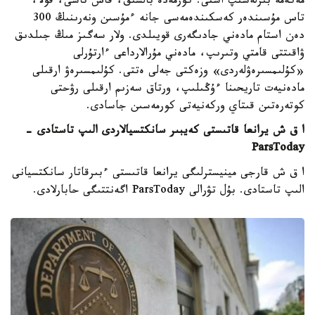
مەكەمە بىرلەسىپ اشتى. كورمەدە بالشىق، قاس تاسى، قولا،
تاس مۇسىندەر كەسكىندەمەسى جانە ءمۇسىن ونەرىنىڭ 300
دەن استام مادەني جادىگەرى قويىلدى. ولار سەگىز مىڭ جىلدىق
ۋاقىتتى قامتي وتىرىپ، مادەني مۇرالارداعى ءارتۇرلى
«كۇلىمسىرەۋلەردى» وزەكتى جەلى ەتتى. كۇلىمسىرەۋ ارقىلى
مادەنيەت تاريحىنا ءۇڭىلىپ، ورتاق سەزىم ارقىلى رۋحتى
كوتەرەتىن قىتاي وركەنيەتى كورمەسىن جاسادى.
ا ق ش يرانعا قاتىستى كەيبىر سانكتسيالاردى الىپ تاستادى -
ParsToday
ا ق ش قارجى مينيسترلىگى يرانعا قاتىستى ءبىرقاتار سانكتسيانى
الىپ تاستادى. بۇل تۋرالى ParsToday اگەنتتىگى حابارلادى.