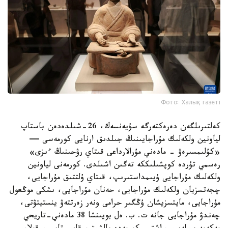
Фото: Халық газеті
كەلتىرىلگەن دەرەكتەرگە سۇيەنسەك، 26-شىلدەدەن باستاپ
لياونين ولكەلىك مۇراجايىنىڭ جىلدىق ارنايى كورمەسى —
«كۇلىمسىرەۋ - مادەني مۇرالارداعى قىتاي رۋحىنىڭ ءىزى»
رەسمي تۇردە كوپشىلىككە تەگىن اشىلدى. كورمەنى لياونين
ولكەلىك مۇراجايى ۇيىمداستىرىپ، قىتاي ۇلتتىق مۇراجايى،
چجەتسزيان ولكەلىك مۇراجايى، حەنان مۇراجايى، ىشكى موڭعول
مۇراجايى، مايتسزيشان ۇڭگىر حرامى ونەر زەرتتەۋ ينستيتۋتى،
چەندۋ مۇراجايى جانە ت. ب. ەل بويىنشا 38 مادەني-تاريحي