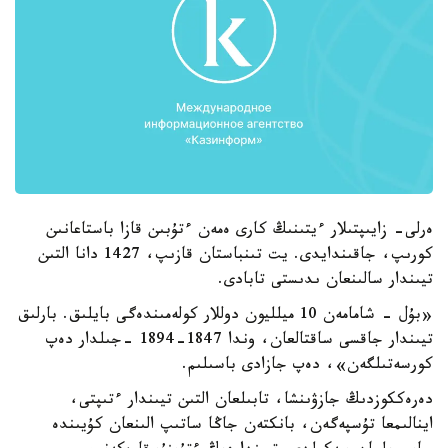
ەرلى- زايىپتىلار ءيتىنىڭ كارى ەمەن ءتۇبىن قازا باستاعانىن
كورىپ، جاقىندايدى. يت تىنباستان قازىپ، 1427 دانا التىن
تيىندار سالىنعان ىدىستى تابادى.
«بۇل - شامامەن 10 ميلليون دوللار كولەمىندەگى بايلىق. بارلىق
تيىندار جاقسى ساقتالعان، وندا 1847-1894 -جىلدار دەپ
كورسەتىلگەن»، دەپ جازادى باسىلىم.
دەرەككوزدىڭ جازۋىنشا، تابىلعان التىن تيىندار ءتىپتى،
اينالىمعا تۇسپەگەن، بانكتەن جاڭا ساتىپ الىنعان كۇيىندە