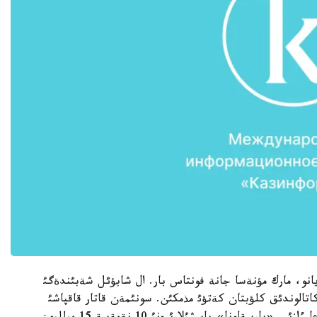
ريانو، مارك مؤنةسا جانة فونتاس بار. ال شابؤئل شةبئندةگئ
كاتالوندئق كلؤبتان كةتؤئ مذمكئن. سونئمةن قاتار قاقپاشئ