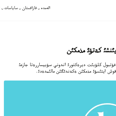
الەمدە
قازاقستان
ساياسات
ت
ةلونا» فؤتبول كلؤبئث ديرةكتورئ اندوني سؤبيساررةتا جازعئ