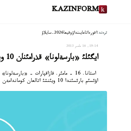
KAZINFORM
ترەند:
اقوردا
تاعايىنداۋ
وقيعا
2026-سايلاۋ
19:14, 16 مامىر 2013
ايگئلئ «بارسةلونا» قذرامئنان 10 ويئنشئ كةتؤئ مذمكئن
استانا. 16 - مامئر. قازاقپارات - «بارس
اؤئسئم بارئسئندا 10 ويئنشئ اتالعان كوماندامةن قوش ايتئسؤئ مذمكئن ةكةندئگئن مالئمدةدئ.