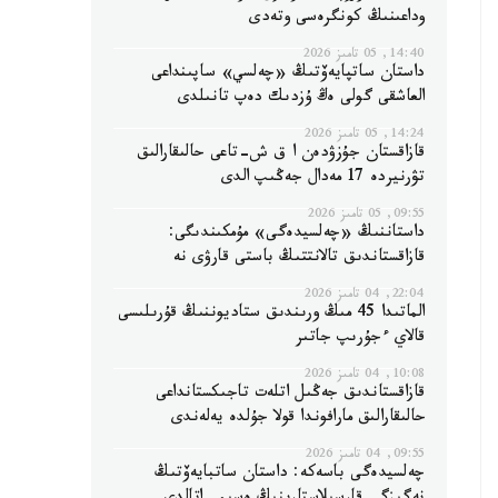
وداعىنىڭ كونگرەسى وتەدى
14:40, 05 تامىز 2026
داستان ساتپايەۆتىڭ «چەلسي» ساپىنداعى
العاشقى گولى ەڭ ۇزدىك دەپ تانىلدى
14:24, 05 تامىز 2026
قازاقستان جۇزۋدەن ا ق ش-تاعى حالىقارالىق
تۋرنيردە 17 مەدال جەڭىپ الدى
09:55, 05 تامىز 2026
داستاننىڭ «چەلسيدەگى» مۇمكىندىگى:
قازاقستاندىق تالانتتىڭ باستى قارۋى نە
22:04, 04 تامىز 2026
الماتىدا 45 مىڭ ورىندىق ستاديوننىڭ قۇرىلىسى
قالاي ءجۇرىپ جاتىر
10:08, 04 تامىز 2026
قازاقستاندىق جەڭىل اتلەت تاجىكستانداعى
حالىقارالىق مارافوندا قولا جۇلدە يەلەندى
09:55, 04 تامىز 2026
چەلسيدەگى باسەكە: داستان ساتبايەۆتىڭ