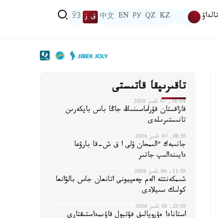
الداۋ
KZ
QZ
РУ
EN
中文
ق ز
ЎЗ
تاقىرىپقا قاتىستى
18:04, 07 تامىز 2026
قازاقستان قۇراماسىنىڭ جاڭا باس باپكەرىن
تانىستىرىلدى
08:55, 07 تامىز 2026
جانىبەك ءالىمحان ۇلى ا ق ش-قا بارۋعا
دايىندالىپ جاتىر
11:55, 06 تامىز 2026
شىمكەنتتە الەم چەمپيونى اتانعان جاس بالۋانعا
كولىك سىيلادى
22:05, 05 تامىز 2026
استانادا ەۋروپالىق فۋتبول قاۋىمداستىقتارى