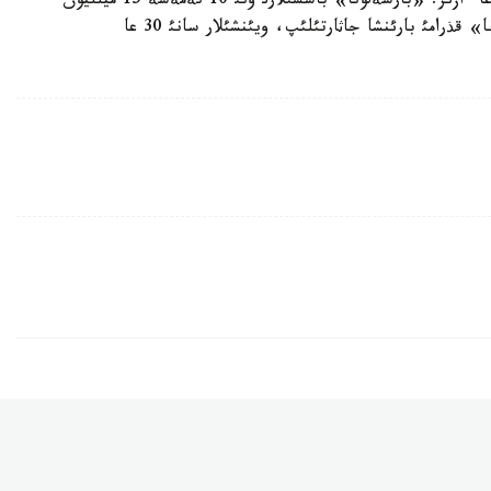
أيكتور أالدةستئ كلؤبتئث تئزگئنئن ذستاؤشئلار ساتؤعا ءازئر. «بارسةلونا» باسشئلارئ ونئ 10 نةمةسة 15 ميلليون
ةؤروعا باعالاپ وتئر. ال كةلةر ماؤسئمداعئ «بارسةلونا» قذرامئ بارئنشا جاثارتئلئپ، ويئنشئلار سانئ 30 عا