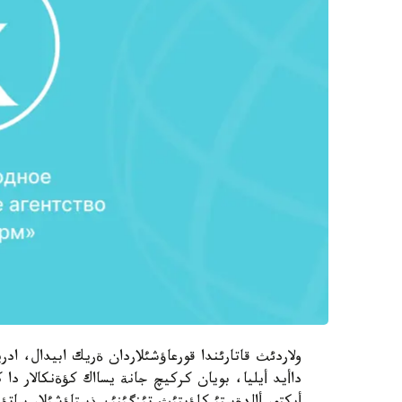
ولاردئث قاتارئندا قورعاؤشئلاردان ةريك ابيدال، اد
داأيد أيليا، بويان كركيچ جانة يسااك كؤةنكالار دا 