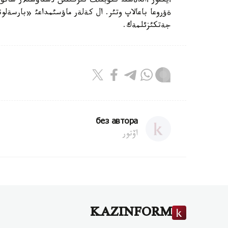
جةتكئزئلمةك.
без автора
اۆتور
KAZINFORM