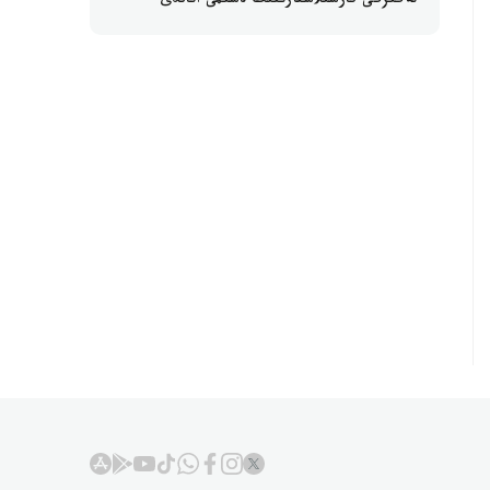
نەگىزگى قارسىلاستارىنىڭ ەسىمى اتالدى