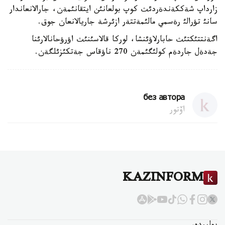
زارداپ شةككةندةردئث كوپ بولعانئن ايتقانئمةن، جارالانعاندار
سانئ تؤرالئ رةسمي مالئمةتتةر ازئرشة جاريالانعان جوق.
اگةنتتئكتئث حابارلاؤئنشا، لوركا قالاسئنئث اؤرؤحانالارئنا
جةدةل جاردةم كولئگئمةن 270 ناؤقاس جةتكئزئلگةن.
без автора
اۆتور
KAZINFORM