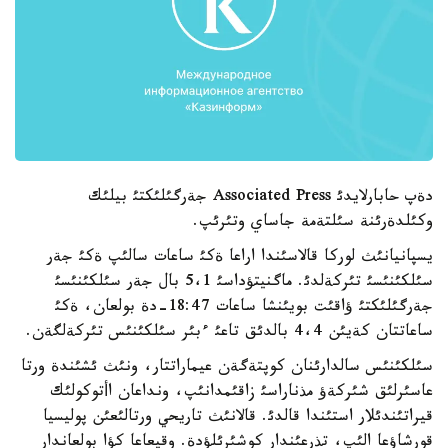
دةپ حابارلايدئ Associated Press جةرگئلئكتئ بيلئك
وكئلدةرئنة سئلتةمة جاساي وتئرئپ.
يسپانيانئث لوركا قالاسئندا اراعا ةكئ ساعات سالئپ ةكئ جةر
سئلكئنئسئ تئركةلدئ. ماگنيتؤداسئ 5،1 بال جةر سئلكئنئسئ
جةرگئلئكتئ ؤاقئت بويئنشا ساعات 18:47-دة بولعان، ةكئ
ساعاتتان كةيئن 4،4 بالدئق تاعئ ءبئر سئلكئنئس تئركةلگةن.
سئلكئنئس سالدارئنان كوپتةگةن عيماراتتار، ونئث ئشئندة ورتا
عاسئرلئق شئركةؤ مذناراسئ زاقئمدانئپ، ونداعان اأتوكولئك
قيراتئندئلار استئندا قالدئ. قالانئث تاريحي ورتالئعئن پوليسيا
قورشاؤعا الئپ، تذرعئندار كوشئرئلؤدة. وقيعاعا كؤا بولعاندار