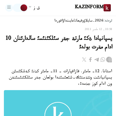
KAZINFORM
ق ز
ترەند:
2026-سايلاۋ
وقيعا
تاعايىنداۋ
اقوردا
10:58, 12 مامىر 2011
يسپانيادا ةكئ مارتة جةر سئلكئنئسئ سالدارئنان 10
ادام مةرت بولدئ
استانا. 12- مامئر. قازاقپارات - 11- مامئر كذنئ كةشكئسئن
يسپانيانئث وثتذستئك-شئعئسئندا بولعان جةر سئلكئنئسئنةن
ون ادام كوز جذمدئ،