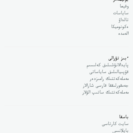
بوليمدەر
وقيعا
ساياسات
تالداۋ
ەكونوميكا
الەمدە
ءبىز تۋرالى
پايدالانۋشىلىق كەلىسىم
قۇپىيالىلىق ساياساتى
مەملەكەتتىك رامىزدەر
جەمقورلىققا قارسى شارالار
مەملەكەتتىك ساتىپ الۋلار
باسقا
سايت كارتاسى
بايلانىس