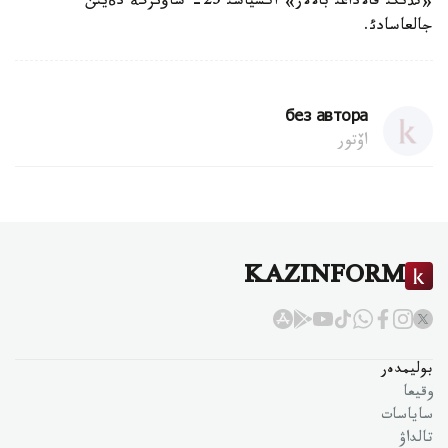
«تذنگئ قالاداعئ بالالار» اكسياسئ 25- ساؤئرگة دةيئن
جالعاسادئ.
без автора
اۆتور
KAZINFORM
بوليمدەر
وقيعا
ساياسات
تالداۋ