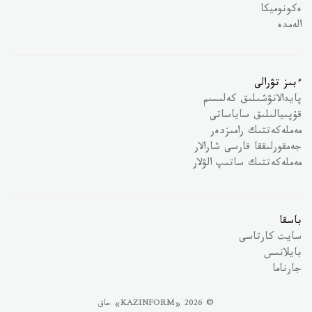
ەكونوميكا
الەمدە
ءبىز تۋرالى
پايدالانۋشىلىق كەلىسىم
قۇپىيالىلىق ساياساتى
مەملەكەتتىك رامىزدەر
جەمقورلىققا قارسى شارالار
مەملەكەتتىك ساتىپ الۋلار
باسقا
سايت كارتاسى
بايلانىس
جارناما
© 2026 «KAZINFORM» حاق