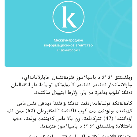
وبلئستئق ءئ ءئ د باسپاءسوز قئزمةتئنةن حابارلاعانداي،
جازالانعاندار ئشئندة ئشئندة كامةلةتكة تولماعاندار انئقتالعان
تذنگئ كلؤب يةلةرئ دة بار. ولارعا ايئپپذل سالئندئ.
كامةلةتكة تولماعانداردئث تذنگئ ؤاقئتتا ذيدةن تئس ماس
كذيئندة بولؤدئث ةث كوپ فاكتئسئ تالدئقورعان (62) مةن ئلة
اؤدانئندا (47) تئركةلدئ. ون بالا ماس كذيئندة بولدئ، دةپ
ناقتئلادئ وبلئستئق ءئ ءئ د باسپاءسوز قئزمةتئ.