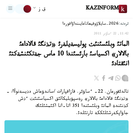
KAZINFORM
ق ز
ترەند:
2026-سايلاۋ
وقيعا
تاعايىنداۋ
اقوردا
11:42, 22 ءساۋىر 2011
الماتئ وبلئسئنئث پوليسةيلةرئ «تذنگئ قالاداعئ
بالالار» اكسياسئ بارئسئندا 10 ماس جةتكئنشةكتئ
انئقتادئ
تالدئقورعان. 22- ءساؤئر. قازاقپارات /ساندؤعاش دذيسةنوأا/ -
«تذنگئ قالاداعئ بالالار» رةسپؤبليكالئق اكسياسئنئث ءذش
كذنئندة الماتئ وبلئسئندا 351 اتا-انا اكئمشئلئك
جاؤاپكةرشئلئككة تارتئلدئ.