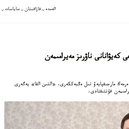
الەمدە
قازاقستان
ساياسات
ت
ىنىڭ اكىمى 105 جاستاعى كەيۋانانى ناۋرىز مەيرامىمەن
 ەرمەك مارجىقپايەۆ تىل ەڭبەككەرى، «التىن القا» يەگەرى
رامىمەن قۇتتىقتادى،