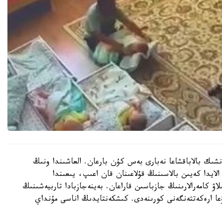
نشىك بالاباقشاعا نەبارى بەس كۇن بارعان. العاشىندا ونىڭ
الايدا كەيىن بالاسىنىڭ قۇلاعىنان قان اعىپ، يىعىندا
لاۋ كامەرالارىنىڭ جازباسىن قاراعان. بەينەجازبادا تاربيەشىنىڭ
عا ارەكەتتەنگەنى كورىنەدى. كىشكەنتايدىڭ اناسى مۇنداي