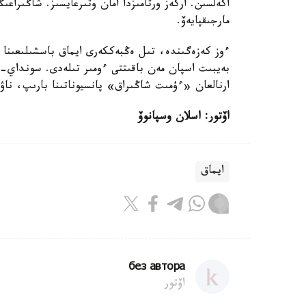
اكەلسىن. اركەز ورتامىزدا امان وتىرعايسىز. شاڭىرا
مارجىقپايەۆ.
ءوز كەزەگىندە، تىل ەڭبەككەرى ايماق باسشىلىعىنا 
بەيبىت اسپان مەن باقىتتى ءومىر تىلەدى. سونداي-
ارنالعان «ءۇمىت شاڭىراق» پانسيوناتىنا بارىپ، ناۋر
اۆتور: اسلان وسپانوۆ
ايماق
без автора
اۆتور