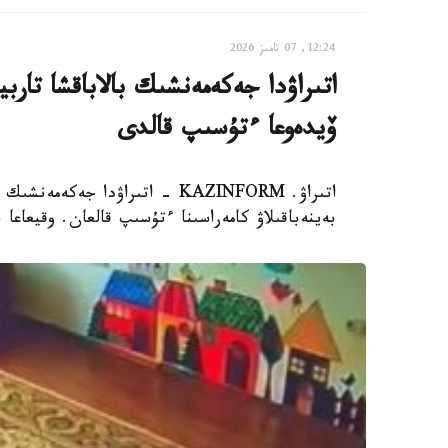
12:24, 07 تامىز 2026
اتىراۋدا جەكەمەنشىك بالاباقشا تار
ۆيدەوعا ءتۇسىپ قالدى
اتىراۋ. KAZINFORM - اتىراۋدا 
بەينەباقىلاۋ كامەراسىنا ءتۇسىپ قالعان. وقيعاعا