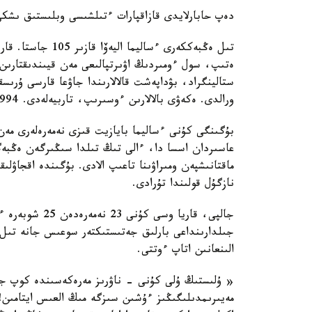
دەپ حابارلايدى قازاقپارات ءتىلشىسى وبلىستىق ىشكى
تىل ەڭبەككەرى ءسا
ورالدى. ەكەۋى بالالارىن ءوسىرىپ، تاربيەلەدى. 1994 -جىلى جارى دۇنيەدەن ءوتتى.
بۇگىنگى كۇنى ءساليما بايازيت قىزى نەمەرەلەرى مەن
عاسىردان اسسا دا، ءالى تىڭ تىلدا سىڭىرگەن ەڭبەگى
ماقتانىشپەن ومىراۋىنا تاعىپ الادى. بۇگىندە اقجاۋل
نازگۇل قولىندا تۇرادى.
جالپى، قاريا و
جىلدارىنداعى بارلىق جەتىستىكتەر سوعىس جانە تىل ا
الىنعانىن اتاپ ءوتتى.
« ۇلىستىڭ ۇلى كۇنى - ناۋرىز مەرەكەسىندە كوپ جى
مەيىرىمدىلىگىڭىز ءۇشىن سىزگە مىڭ العىس ايتامىن!