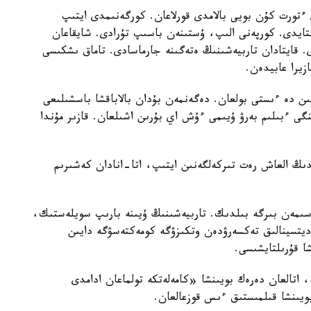
تورت كۇن بويى بالامدى قورلاعان. كورگەنىمدى ايتىپ
استايدى. كورپەنى الىپ، ۇستىنەن باسىپ تۇرادى. شايقاعان
ى. قايتادان تاربيەشىنىڭ ەتەگىنە جارماسادى. تاماق ىشكىسى
زيرا عابيدەن.
يىن دە ءىستى بولعان. دەگەنمەن بۇدان بالاباقشا باسشىلىعى
گى ءبىلىم بەرۋ ۇيىمى ءۇش اي بۇرىن اشىلعان. قازىر مۇندا
ايدىڭ العاش رەت تىركەلگەنىن ايتىپ، اتا-انادان كەشىرىم
سىمەن بىرگە بىلدىك. تاربيەشىنىڭ ۇيىنە بارىپ سويلەستىك،
مەديتسينالىق تەكسەرۋدەن وتكىزۋگە كومەكتەسۋگە دايىن
شا قۇرىلتايشىسى.
ە، اتالعان دەرەك بويىنشا «كامەلەتكە تولماعان ادامدى
بويىنشا قىلمىستىق ءىس قوزعالعان.