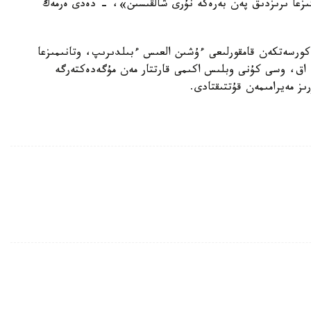
عىڭىزعا ىرىزدىق پەن بەرەكە نۇرى شالقىسىن»، - دەدى ەرمەك
كورسەتكەن قامقورلىعى ءۇشىن العىس ءبىلدىرىپ، وتانىمىزعا
 اق، وسى كۇنى وبلىس اكىمى قارتتار مەن مۇگەدەكتەرگە
ىز مەيرامىمەن قۇتتىقتادى.