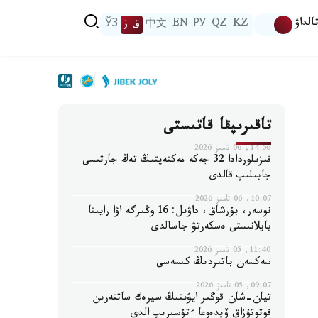
الداۋ
KZ
QZ
РУ
EN
中文
ق ز
ЎЗ
تاقىرىپقا قاتىستى
14:56, 06 تامىز 2026
قىزىلوردادا 32 جەكە مەكتەپتىڭ تەڭ جارتىسى
جابىلىپ قالدى
10:07, 06 تامىز 2026
نوسەر، بۇرشاق، داۋىل: 16 وڭىرگە اۋا رايىنا
بايلانىستى ەسكەرتۋ جاسالدى
11:40, 05 تامىز 2026
سەكسەن باتىردىڭ كىسەسى
09:07, 05 تامىز 2026
تيان-شان قوڭىر ايۋىنىڭ سيرەك ساتتەرىن
فوتوتۇزاق ۆيدەوعا ءتۇسىرىپ الدى