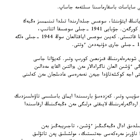
 ساياسات باسقارماسىنا سىلتەمە جاساپ.
ليما اليەۆا قازىر 105 جاستا. قاريانىڭ ايتۋىنشا، سوعىس جىلدارىندا تىلدا تىنىمسىز ەڭبەك
ەتىپ، سول ءومىردىڭ اۋىرتپالىعى مەن قيىندىقتارىن كورگەن. جۇبايى 1941 -جىلى سوعىسقا اتتانىپ،
ستالينگراد، بۋداپەشت قالالارىندا جاۋعا قارسى ۇرىسقا قاتىستى. كەيىن سوعىس اياقتالعان سوڭ 1944 -جىلى ەلگە
 شوبەرەلەرىنىڭ قىزىعىن كورىپ وتىر. كەيۋانا جاسى
 ءۇشىن العان ناگرادالار مەن «التىن القا» مەدالىن
ىقتى اجە كوكشەتاۋدا جيەن نەمەرەسى عادىلجان مەن كەلىنى
سى كۇنى 23 نەمەرەدەن 25 شوبەرە ءسۇيىپ وتىر. كەزدەسۋ بارىسىندا ايماق باسشىسى تاۋەلسىزدىك
رداگەرلەرىنىڭ لايىقتى ەرلىگى مەن ەڭبەگىنىڭ ارقاسىندا
لدىق ادال ەڭبەگىڭىز ءۇشىن، تاجىريبەڭىز بەن
 ناۋرىز مەرەكەسى جەتىستىك، مولشىلىق پەن تاتۋلىق