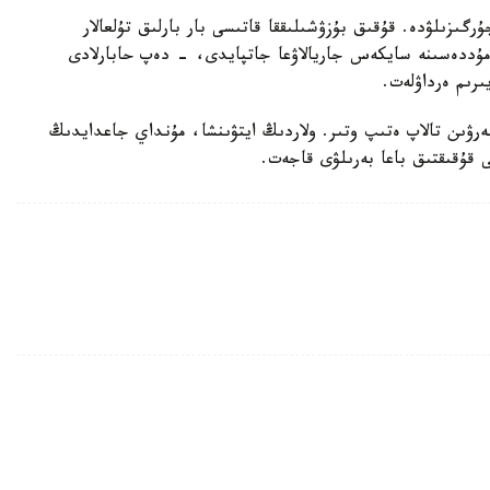
رگىزىلۋدە. قۇقىق بۇزۋشىلىققا قاتىسى بار بارلىق تۇلعالار
ۋ مۇددەسىنە سايكەس جاريالاۋعا جاتپايدى، - دەپ حابارلادى
ىرىم ەرداۋلەت.
بەرۋىن تالاپ ەتىپ وتىر. ولاردىڭ ايتۋىنشا، مۇنداي جاعدايدىڭ
ى قۇقىقتىق باعا بەرىلۋى قاجەت.