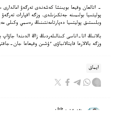
- اتالعان وقيعا بويىنشا كەشەندى تەرگەۋ امالدارى جۇ
پوليتسيا بولىمىنە جەتكىزىلدى. وزگە اقپارات تەرگە
وبلىستىق پوليتسيا دەپارتامەنتىنىڭ رەسمي وكىلى مەي
بالانىڭ اتا-اناسى كىنالىلەردىڭ زاڭ الدىندا جاۋاپ 
وزگە بالالارعا قايتالانباۋى ءۇشىن وقيعاعا جان-جاقت
ايماق
بەيسەن سۇلتان
اۆتور