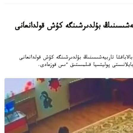
بيەشىسىنىڭ بۇلدىرشىنگە كۇش قولدانعانى
جەكەمەنشىك بالاباقشا تاربيەشىسىنىڭ بۇلدىرشىنگە كۇش قولدانعانى
 بايلانىستى پوليتسيا قىلمىستىق ءىس قوزعادى.