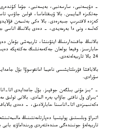
- دۇيسەنبى، سارسەنبى، بەيسەنبى، جۇما كۇندەرى ء
جەتكىزە المايمىن. بالا ۇيىقتاماسا، قولىن جاۋىپ ت
كەزدە لاقتىرىپ جىبەرەدى. بالا ەكى بەتىمەن قۇلايد
كەلسە، ونى دا بەرمەيدى، - دەدى بالانىڭ اناسى جا
بالانىڭ جاقىندارىنىڭ ايتۋىنشا، تاربيەشى بۇعان دە
حابارسىز. وقيعا بولعان جەكەمەنشىك مەكتەپكە دەيىن
24 بالا تاربيەلەنەدى.
بالاباقشا قۇرىلتايشىسى ناعيما امانقوسوۆا بۇل جاعد
سۇرادى.
- ءبىز مۇنى بىلگەن جوقپىز. بۇل جاعدايدى اتا-انا
ءبىراق ول ناقتى جاۋاپ بەرە المادى. بالانى تولىق 
ەكەنىمىزدى اتا-اناسىنا حابارلادىق، - دەدى بالاباق
اتىراۋ وبلىستىق پوليتسيا دەپارتامەنتىنىڭ مالىمەتىنش
تاربيەلەۋ جونىندەگى مىندەتتەردى ورىنداماۋ» بابى 