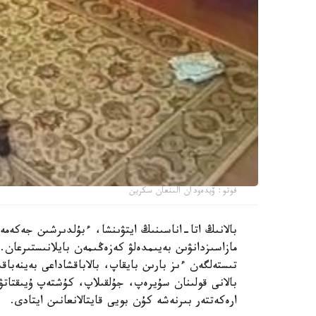
فوتو: ۆيدەودان الىنعان سكرين
بالانىڭ اتا-اناسىنىڭ ايتۋىنشا، ءبۇلدىرشىن جەكەمە
مازاسىزدانۋىن بەيىمدەلۋ كەزەڭىمەن بايلانىستىرعان. 
تىستەلگەن ءىز بارىن بايقاپ، بالاباقشاداعى بەينەباقى
بالانى قولىنان سۇيرەپ، جۇلقىلاپ، كۇشتەپ ۇيىقتاتۋ
ارەكەتتەر بىرنەشە كۇن بويى قايتالانعانىن ايتادى.