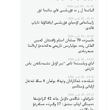
11:42, 04 تامىز 2026
الماتىدا ل ر ت قۇرىلىسى قاي ساتىدا تۇر
15:42, 03 تامىز 2026
زايسانداعى اۋەجاي قۇرىلىسى اياقتالۋعا تاياپ
قالدى
15:06, 03 تامىز 2026
ەلىمىزدە 70 جىلدان استام ۋاقىتتان كەيىن
العاش رەت جولبارىس تاريحي مەكەندەۋ ارەالىنا
جىبەرىلدى
14:52, 03 تامىز 2026
اباي وبلىسىندا تاعى ءبىر اۋىل ىشىمدىكتەن باس
تارتتى
14:23, 03 تامىز 2026
شىلدەدە شەكارادان وتپەك بولعان 4 مىڭ شەتەل
ازاماتى ۇستالدى
07:12, 03 تامىز 2026
نايزاعاي، شاڭدى داۋىل جانە 42 گرادۋسقا
دەيىنگى اپتاپ ىستىق: 17 وڭىردە ەسكەرتۋ