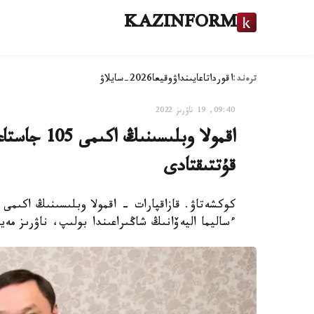
KAZINFORM
ترەند:
اقوردا
تاعايىنداۋ
وقيعا
2026-سايلاۋ
09:40, 19 ناۋرىز 2022
اقمولا وبلىس
قۇتتىقتادى
كوكشەتاۋ. قازاقپارات - اقمولا وبلىسىنىڭ اكىمى
ءساليما اليەۆانىڭ شاڭىراعىندا بولىپ، ناۋرىز مەي