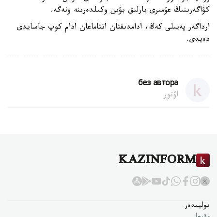
كۋاگەرىنىڭ عۇمىرى بارلىق بۋىن وكىلدەرىنە ونەگە.
ارداگەر پەيىلى كەڭ، ادامدىقتان اتتاماعان ادام كوپ جاسايدى
دەيدى.
без автора
اۆتور
KAZINFORM
بوليمدەر