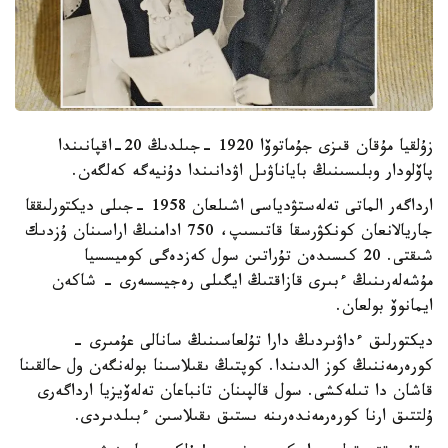
زۇلقيا مۇقان قىزى جۇماتوۆا 1920 -جىلدىڭ 20-اقپانىندا
پاۆلودار وبلىسىنىڭ باياناۋىل اۋدانىندا دۇنيەگە كەلگەن.
ارداگەر الماتى تەلەستۋدياسى اشىلعان 1958 -جىلى ديكتورلىققا
جاريالانعان كونكۋرسقا قاتىسىپ، 750 ادامنىڭ اراسىنان ۇزدىك
شىقتى. 20 كىسىدەن تۇراتىن سول كەزدەگى كوميسسيا
مۇشەلەرىنىڭ ءبىرى قازاقتىڭ ايگىلى رەجيسسەرى - شاكەن
ايمانوۆ بولعان.
ديكتورلىق ءداۋىردىڭ دارا تۇلعاسىنىڭ سانالى عۇمىرى -
كورەرمەننىڭ كوز الدىندا. كوپتىڭ ىقىلاسىنا بولەنگەن ول حالقىنا
قاشان دا تىلەكشى. سول قالپىنان تانباعان تەلەۆيزيا ارداگەرى
ۇلتتىق ارنا كورەرمەندەرىنە ىستىق ىقىلاسىن ءبىلدىردى.