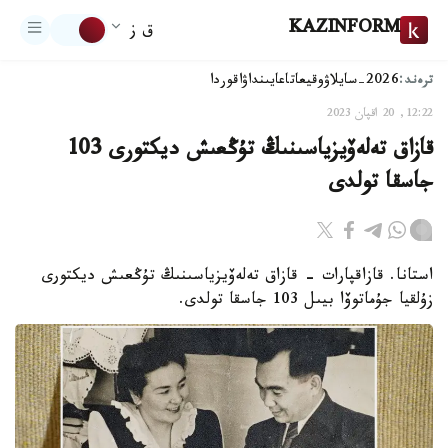
KAZINFORM
ق ز
ترەند:
2026-سايلاۋ
وقيعا
تاعايىنداۋ
اقوردا
12:22, 20 اقپان 2023
قازاق تەلەۆيزياسىنىڭ تۇڭعىش ديكتورى 103
جاسقا تولدى
استانا. قازاقپارات - قازاق تەلەۆيزياسىنىڭ تۇڭعىش ديكتورى
زۇلقيا جۇماتوۆا بيىل 103 جاسقا تولدى.