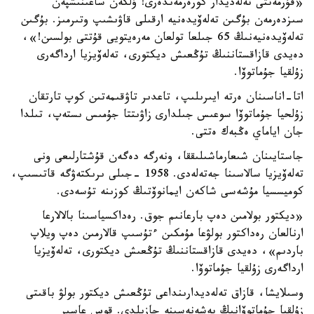
«قۇرمەتتى تەلەديدار كورەرمەندەرى! ۇلكەن ساعىنىشپەن
سىزدەرمەن بۇگىن تەلەۆيدەنيە ارقىلى قاۋىشىپ وتىرمىز. بۇگىن
تەلەۆيدەنيەنىڭ 65 جىلعا تولعان مەرەيتويى قۇتتى بولسىن!»،
دەيدى قازاقستاننىڭ تۇڭعىش ديكتورى، تەلەۆيزيا ارداگەرى
زۇلقيا جۇماتوۆا.
اتا-اناسىنان ەرتە ايىرىلىپ، تاعدىر تاۋقىمەتىن كوپ تارتقان
زۇلحيا جۇماتوۆا سوعىس جىلدارى زاۋىتتا جۇمىس ىستەپ، تىلدا
جان اياماي ەڭبەك ەتتى.
جاستايىنان شىعارماشىلىققا، ونەرگە دەگەن قۇشتارلىعى ونى
تەلەۆيزيا سالاسىنا جەتەلەدى. 1958 -جىلى ىرىكتەۋگە قاتىسىپ،
كوميسسيا مۇشەسى شاكەن ايمانوۆتىڭ كوزىنە تۇسەدى.
«ديكتور بولامىن دەپ بارعانىم جوق. رەداكسياسىنا بالالارعا
ارنالعان رەداكتور بولۋعا مۇمكىن ءتۇسىپ قالارمىن دەپ ويلاپ
باردىم»، دەيدى قازاقستاننىڭ تۇڭعىش ديكتورى، تەلەۆيزيا
ارداگەرى زۇلقيا جۇماتوۆا.
وسىلايشا، قازاق تەلەديدارىنداعى تۇڭعىش ديكتور بولۋ باقىتى
زۇلقيا جۇماتوۆانىڭ پەشەنەسىنە جازىلدى. قوس عاسىر