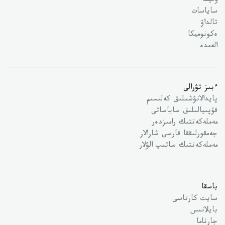
وقيعا
ساياسات
تالداۋ
ەكونوميكا
الەمدە
ءبىز تۋرالى
پايدالانۋشىلىق كەلىسىم
قۇپىيالىلىق ساياساتى
مەملەكەتتىك رامىزدەر
جەمقورلىققا قارسى شارالار
مەملەكەتتىك ساتىپ الۋلار
باسقا
سايت كارتاسى
بايلانىس
جارناما