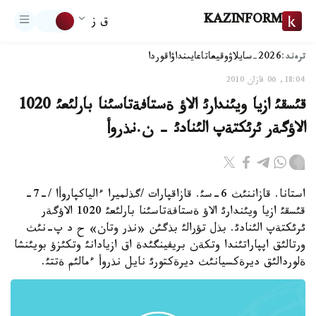
KAZINFORM
ق ز
ترەند:
2026-سايلاۋ
وقيعا
تاعايىنداۋ
اقوردا
18:04, 06 قازان 2010
قئسقئ ازيا ويئندارئ الاؤ ةستافةتاسئنا بارلئعئ 1020
الاؤگةر ئرئكتةپ الئنادئ - ن.نذروأ
استانا. قازاننئث 6-سئ. قازاقپارات /گذلميرا ءالياكپاروأا /-7-
قئسقئ ازيا ويئندارئ الاؤ ةستافةتاسئنا بارلئعئ 1020 الاؤگةر
ئرئكتةپ الئنادئ. بذل تؤرالئ بذگئن «نذر وتان» ح د پ-نئث
ورتالئق اپپاراتئندا وتكةن بريفينگئدة اق ازيادانئ وتكئزؤ بويئنشا
ةلوردالئق ديرةكسيانئث ديرةكتورئ نايل نذروأ ءمالئم ةتتئ.