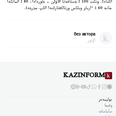
الئنادئ. ونئث 100 ئ ةستافةتا الاؤئن - ةلوردادا، 80 ئ الماتئدا
جانة 60 ئ ءاربئر وبلئس ورتالئقتارئندا الئپ جذرةدئ.
без автора
اۆتور
KAZINFORM
بوليمدەر
وقيعا
ساياسات