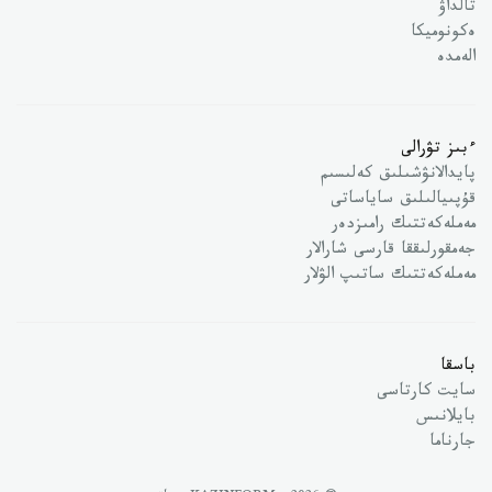
تالداۋ
ەكونوميكا
الەمدە
ءبىز تۋرالى
پايدالانۋشىلىق كەلىسىم
قۇپىيالىلىق ساياساتى
مەملەكەتتىك رامىزدەر
جەمقورلىققا قارسى شارالار
مەملەكەتتىك ساتىپ الۋلار
باسقا
سايت كارتاسى
بايلانىس
جارناما