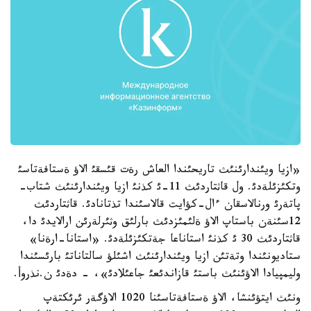
«ازيا ويئندارئنئث تاريحئندا العاش رةت قئسقئ الاؤ ةستافةتاسئ
وتكئزئلةدئ. ول قاثتاردئث 11-ئ كذنئ ازيا ويئندارئنئث شتاب-
پاتةرئ ورنالاسقان ءال-كؤايت قالاسئندا تذتانادئ. قاثتاردئث
12سئنةن باستاپ الاؤ ةلئمئزدئث بارلئق وثئرلةرئن ارالايدئ دا،
قاثتاردئث 30 ئ كذنئ استاناعا جةتكئزئلةدئ. «استانا-ارةنا»
ستاديونئندا وتةتئن ازيا ويئندارئنئث اشئلؤ سالتاناتئ بارئسئندا
وليمپيادا الاؤئنئث باستئ قازاندئعئ جاعئلادئ»، - دةدئ ن.نذروأ.
ونئث ايتؤئنشا، الاؤ ةستافةتاسئنا 1020 الاؤگةر ئرئكتةپ