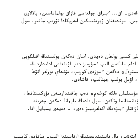
ەدى- اق... ءبىراق جولداسى قازاق بولماعاسىن، بالالارى
ىن. سوندىقتان ۇيرەنىسكەن امەريكادا تۇرىپ جاتىر، سول
ىيلى كىسى بولعان دەيدى. اسان دەگەن بولىستىڭ اقىلگويى
دام ساناعىن الىپ ءجۇرمىز دەپ اۋىلداعى ادامداردىڭ
سسترەل» دەگەن ءسوزدى كورىپ، مۇنداي مورلەر اتۋعا
پ، اۋىل بولىپ جينالىپ، قاشادى.
ۇسىلمان ەلگە كوشەم» دەپ جاقىندارىمەن تۇركىستانعا،
 اۋعانستانعا وتكەن. سول ەلدىڭ مايمانا دەگەن جەرىنە
ازاقتار ءبىزدىڭ اكەلەرىمىز ەدى، - دەيدى يسمايل اتا.
. ايتەۋىر، مال تانيتىندىعىنىڭ ارقاسىندا الىپ- ساتۋدى كاسىپ