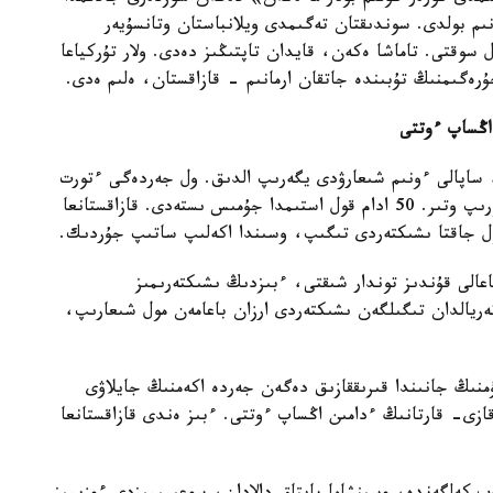
انىم بولدى. سوندىقتان تەگىمدى ويلانباستان وتانسۇيەر
 سوقتى. تاماشا ەكەن، قايدان تاپتىڭىز دەدى. ولار تۇركياعا
رەگىمنىڭ تۇبىندە جاتقان ارمانىم - قازاقستان، ەلىم ەدى.
اڭساپ ءوتتى
يلەۋدى، ساپالى ءونىم شىعارۋدى يگەرىپ الدىق. ول جەردەگى ءتورت
مىڭعا جۋىق قازاق وتباسى وسى كاسىپپەن كۇنىن كورىپ وتىر. 50 ادام قول استىمدا جۇمىس ىستەدى. قازاقستانعا
ل جاقتا ىشىكتەردى تىگىپ، وسىندا اكەلىپ ساتىپ جۇردىك.
عالى قۇندىز توندار شىقتى، ءبىزدىڭ ىشىكتەرىمىز
ەريالدان تىگىلگەن ىشىكتەردى ارزان باعامەن مول شىعارىپ،
ۇمنىڭ جانىندا قىرىققازىق دەگەن جەردە اكەمنىڭ جايلاۋى
زى- قارتانىڭ ءدامىن اڭساپ ءوتتى. ءبىز ەندى قازاقستانعا