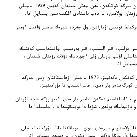
تۇرار، قيسىمباي، سەيىتقازى دەگەن اعا- باۋىرلارىمەن بىرگە كوشكەن. مەن جەتى جىلدان كەيىن 1939 -جىلى
 رۋىنان بولامىن، - دەپ باستادى اڭگىمەسىن يسمايل اتا.
تۇركياعا قونىس اۋدارادى. ول جەردە شيرەك عاسىر ۋاقىت ءومىر
ۋىس بولىپ، قىز الىسىپ، قىز بەرىسىپ جاقىنداسىپ كەتتىك.
ىرىلدىم. 16 جاسىمدا قازاقستاننان اۋىپ بارعان ۇلى ءجۇزدىڭ دۋلات رۋىنان شىققان،
سمايل اتا.
- ءبىز بۇرىندارى جامبىل وبلىسى مويىنقۇم اۋدانىنان كەتكەن ەكەنبىز. 1973 -جىلى اۋعانستاننان وسى جەرگە
 كورگەندەر بار ەدى، حات الىسىپ تا تۇراتىنبىز.
م ، ءابىلقاسىم دەگەن اتامىز بار ەدى. ءبىز وزگە ەلدە تۇرعان
و دۇنيەلىك بولدى. شۋدا دا مويىنقۇمدا دا، جامبىلدا دا
تارلاستارىم سيرەدى. توي- تومالاقتا باتا سۇراعاندا، جان-
 جىلدا ەل جاڭا دەگەن وسى ەكەن، - دەيدى يسمايل اتا.