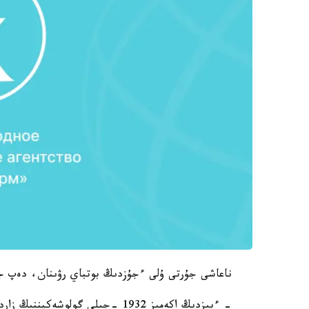
ناعاشى جۇرتى ۇلى ءجۇزدىڭ بوتباي رۋىنان، دەپ جازادى buro.kz
- ءبىزدىڭ اكەمىز 1932 -جىلى گولو