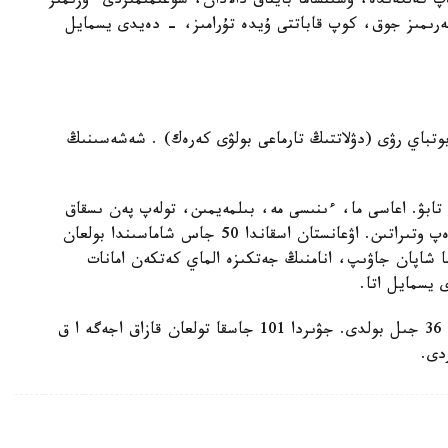
پ كەلگەندە، وسىنشاما بايتاق دالادان، سوعىمىمىزدى ءوزىمىز
جەرىمىز جوق، كوپ قاباتتى ۇيدە تۇرامىز، - دەيدى يسمايل
وتباي رۋى (دۋلاتتىڭ تارماعى بولۋى كەرەك) . شەشەسىنىڭ
تابۋ. اعاسى ما، ءىنىسى مە، بىلمەيمىن، تولەپ پەن ىسقاق
دەگەن اتتارى ەسىمدە. شەشەم مەركىنىڭ قىزىمىن دەپ وتىراتىن. اۋعانستان اسقاندا 50 جاس شاماسىندا بولعان
نا شاپان جاۋىپ، انامنىڭ جەتكىزە الماي كەتكەن امانات
 يسمايل اتا.
ءاسيا اجەنىڭ امەريكادا ۆيردجينيادا تۇرىپ جاتقانىنا 36 جىل بولدى. جۋىردا 101 جاسقا تولعان قازاق اجەگە ا ق
دى.