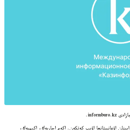
inform.
شەكيننىڭ زاردابىنان اۋعانستانعا اۋىپ كەتكەن. اكەم اجاربەك، اكىمبەك،