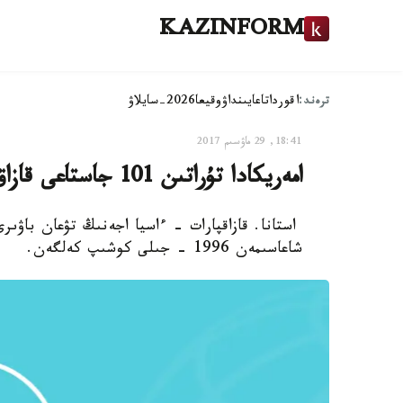
KAZINFORM
ترەند:
اقوردا
تاعايىنداۋ
وقيعا
2026-سايلاۋ
18:41, 29 ماۋسىم 2017
امەريكادا تۇراتىن 101 جاستاعى قازاق اجە ناعاشىلارىن ىزدەيدى - فوتو
استانا. قازاقپارات - ءاسيا اجەنىڭ تۋعان باۋىرى 
شاعاسىمەن 1996 - جىلى كوشىپ كەلگەن.