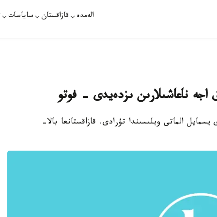
الەمدە
قازاقستان
ساياسات
ت
يسمايل الماتى وبلىسىندا تۇرادى. قازاقستانعا بالا-