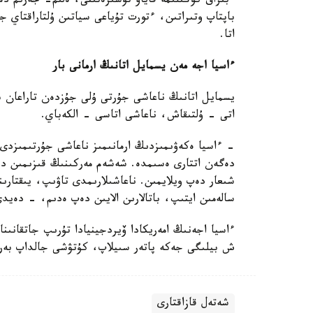
ءبىراق كوڭىلىمە قاياۋ تۇسىرەتىنى، ەلىم- جەرىم دە
باپتاپ وتىراتىن، ءتورت تۇياعى سياتىن ۇلتاراقتاي 
اتا.
ءاسيا اجە مەن يسمايل اتانىڭ ارمانى بار
يسمايل اتانىڭ ناعاشى جۇرتى ۇلى جۇزدەن تاراعان ب
اتى - ۇلتىقاش، ناعاشى اتاسى - الكەباي.
- ءاسيا ەكەۋىمىزدىڭ ارمانىمىز ناعاشى جۇرتىمىزدى 
شىعار دەپ ويلايمىن. ناعاشىلارىمدى تاۋىپ، يىقتارى
سالەمىن ايتىپ، باتالارىن الايىن دەپ ەدىم، - دەيدى
ش بيلىگى جەكە پاتەر سىيلاپ، كۇتۋشى جالداپ بەر
شەتەل قازاقتارى