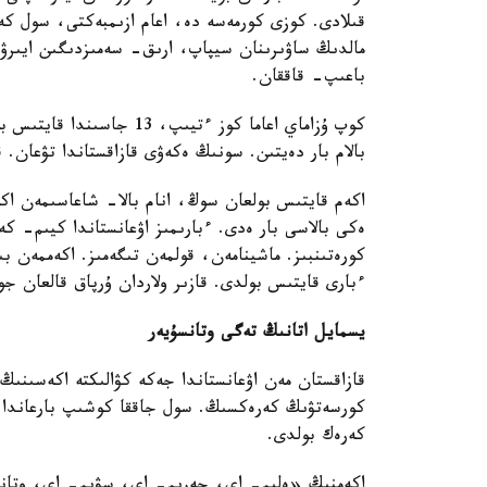
مالدىڭ ساۋىرىنان سيپاپ، ارىق- سەمىزدىگىن ايىر
باعىپ- قاققان.
بالام بار دەيتىن. سونىڭ ەكەۋى قازاقستاندا تۋعان. قا
اكەم قايتىس بولعان سوڭ، انام بالا- شاعاسىمەن اكە
ەكى بالاسى بار ەدى. ءبارىمىز اۋعانستاندا كيىم- 
كورەتىنبىز. ماشينامەن، قولمەن تىگەمىز. اكەممەن بىر
ءبارى قايتىس بولدى. قازىر ولاردان ۇرپاق قالعان جو
يسمايل اتانىڭ تەگى وتانسۇيەر
قازاقستان مەن اۋعانستاندا جەكە كۋالىكتە اكەسىنىڭ
كورسەتۋىڭ كەرەكسىڭ. سول جاققا كوشىپ بارعاندا ق
كەرەك بولدى.
اكەمنىڭ «ەلىم- اي، جەرىم- اي، سۋىم- اي، وتانى