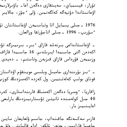
اۋعانستاندا دۇنيەگە كەلگەنمىن. ۇلى ءجۇز، جالايىر
1976 -جىلى يسمايل اتا وتباسىمەن اۋعانستاننان 
ءسۇرىپ، 1996 -جىلى اتاجۇرتقا ورالعان.
- اۋعانستانداعى بىرنەشە قازاق ءبىر- بىرىمىزگە ت
اكەدەن التى جاسىمدا اي
وزىممەن قۇرداس قازاق قىزبەن وتاستىم، - دەيدى ي
قوناق بولىپ كەلەتىنمىن. ول كەزدە اكەمىزدىڭ كوزىن
زاقاريا، ءومىريا دەگەن اكەمنىڭ قارىنداستارى، كەرى
40 جىل كولەمىندە تانيتىن تۋىستارىمىزدىڭ بارلىعى 
اعايىنىمىز بار.
قازىر سەكسەنگە جاقىنداپ، جاسىم ۇلعايعان سايىن قا
جاعىما قارايمىن، مەنەن ۇلكەن ادام قالماپتى. ەلۋ