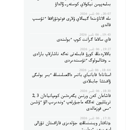
بىلمەپپىن نيكولاي كوستەر-ۆالداۋ
20:07, 06 تامىز 2026
ىلە الاتاۋىندا گيمالاي ۇلارى فوتوتۇزاققا ءتۇسىپ
قالدى
19:45, 06 تامىز 2026
قاي سالاعا گرانت كوپ ءبولىندى
19:27, 06 تامىز 2026
بالالاردىڭ كورۋ قابىلەتى نەگە ناشارلاپ بارادى
- وفتالمولوگ ءتۇسىندىردى
18:44, 06 تامىز 2026
استانادا قابانباي باتىر داڭعىلىنىڭ ءبىر بولىگى
ۋاقىتشا جابىلادى
18:30, 06 تامىز 2026
قاشاعان كەن ورنىن يگەرەتىن كومپانيادان 2,3
تريلليون تەڭگە ماجبۇرلەپ ءوندىرىپ الۋ ءۇشىن
ءىس قوزعالدى
17:31, 06 تامىز 2026
«تاقتار ويىنىنىڭ» جۇلدىزى قازاقستان تۋرالى