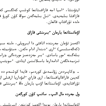
تۇرادى، - دەيدى يسمايل اتا.
ايتۋىنشا، ءاسيا اجە قازاقستانعا كوشىپ كەلگىسى كەل
قازاقشا بىلمەيدى. ءتىل بىلمەگەن سوڭ كۇن كورۋ قي
ەلدە تۇراقتاپ قالعان.
اۋعانستانعا بارعان ءبىرىنشى قازاق
اكەمىز تۋعان جەرىندە اتاقتى دا ابىرويلى، ەلىنە س
(كەڭەسشىسى) ءارى ءدىندار ادام ەكەن. ەستۋىمشە، ا
بىلەگىنە ءمور باسادى. ءبىر جەزدەمىز موردەگى «را
تىزىمدەلگەن ادامدارعا باسىلاتىنىن ايتادى. ءسويتى
- «كاپىردەن زۇلىمدىق كوردىم، قايدا كوشسەم دە م
كەيىن قاراقالپاقستانعا، ارى قاراي ءامۋداريا ارقىلى
تۇراقتايدى. اۋعانستانعا اۋىپ بارعان ەڭ ءبىرىنشى ق
ول جەردە مال الىپ- ساتىپ كۇن كورگەن
اۋعانستاندا بارعان بويدا اكەمىز كوزىنەن ايىرىلىپتى