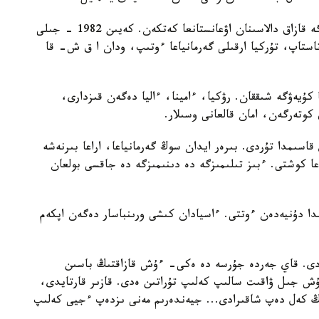
ەلگە بولشيەۆيكتەر كەلگەندە ءاسيا دا اكەسىمەن بىرگە قازاق دالاسىنان اۋعانستانعا كەتكەن. كەيىن 1982 - جىلى
ستاپ، تۇركيا ارقىلى گەرمانياعا ءوتىپ، ودان ا ق ش- قا
 كۇيەۋگە شىققان. رۋكيا، ءامينا، ءاليا دەگەن قىزدارى،
 قاسىمدا تۇردى. بىرەر ايدان سوڭ گەرمانياعا، اراعا بىرنەشە
ەن امەريكاعا كوشتى. ءبىز تىلىمىزگە دە دىنىمىزگە دە جاقسى بولعان
اندا دۇنيەدەن ءوتتى. ءاسيادان كىشى ورىنباسار دەگەن اپكەم
الادى. قاي جەردە جۇرسە دە ەكى- ءۇش قازاقتىڭ باسىن
ۇش جىل ۋاقىت سالىپ كەلىپ تۇراتىن ەدى. قازىر قارتايدى،
ىڭ كەل دەپ شاقىرادى... جيەندەرىم مەنى ىزدەپ ءجيى كەلىپ