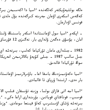
كەڭەس اسكەرى اۋعان جەرىنە كىرگەندە بۇل ەلدى تا
قونىس اۋدارعان.
- اپكەم ءاسيا سول اۋعانستاندا اسكەر باسىنىڭ ۇلىنا
امان، يۋسۋف دەگەن ۇلدارى بار. نەگىزى 12 قۇرساق كوتەرگەن، امان قالعانى وسىلار.
1982 -جىلدارى ماعان تۇركياعا كەلىپ، بىرنەشە اي
جىل سالىپ 1987 - جىلى كۇيەۋ بالالارىم
سوڭ تۇركيادا قالدىق.
ءاسيا ەكەۋىمىزدىڭ باسقا اعا- باۋىرلارىمىز اۋعانست
بار ەدى، ارتىندا ۇرپاق تا قالمادى.
ءاسيا اجە اتى قازاق بولسا، وزىنە تۋىسقان قىلىپ 
قوسىپ، قوناقتاي قوياتىن. بۇرىندارى اراعا ەكى- ء
بىرنەشە ۇشاق اۋىستىرىپ كەلۋ قيىنعا سوعادى. ءوز