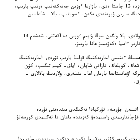
قىلادى. كوزى كورمەسە دە، اعام ازىمبەكتى، سول كەزدە 12 جاستا ەدى، بازارعا ءوزىن جەتەكتەتىپ ەرتىپ بارىپ،
ۋدىڭ سىرىن ۇيرەتەدى ەكەن. ءسويتىپ، بالا- شاعاسىن
كوپ ۇزاماي اعاما كوز ءتيىپ، 13 جاسىندا قايتىس بولادى. بالا ولگەن سوڭ ۋايىم ءوزىن دە اكەتتى. شەشەم 13
زىر ءاسيا ەكەۋىمىز عانا بارمىز.
منىڭ ءىنىسى اجاربەكتىڭ قولىنا بارىپ تۇردى. اجاربەكتىڭ
كەشەك، كويلەك، قازاقى شاپان، اياق- كيىم تىگىپ، كۇن
گە اۋعانستانعا بارعان اعا- ىنىلەرى، ولاردىڭ بالالارى -
ق.
 اتىمەن جۇرسە، تۇركيادا تەگىڭدى مىندەتتى تۇردە
ۇجاتتارىمدى راسىمدەۋ كەزىندە ماعان دا تەگىمدى كورسەتۋ
مدى كورەر كۇنىم بولار ما ەكەن» دەگەن سوزدەرى جادىمدا