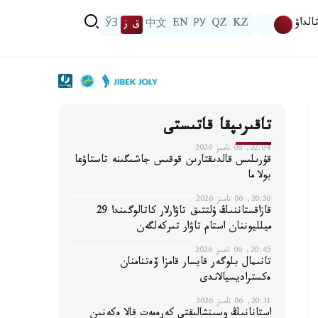
الداۋ
KZ
QZ
РУ
EN
中文
ق ز
ЎЗ
تاقىرىپقا قاتىستى
22:04, 06 تامىز 2026
قۇرىلىس قالدىقتارىن قوقىس جاشىگىنە تاستاۋعا
بولا ما
20:56, 06 تامىز 2026
قازاقستاننىڭ ۇلتتىق تاۋارلار كاتالوگىندا 29
ميلليوننان استام تاۋار تىركەلگەن
20:45, 06 تامىز 2026
تانىمال بلوگەر قايسار قامزا ۆەتنامنان
ەكستراديسيالاندى
20:31, 06 تامىز 2026
استانانىڭ وسىنشالىقتى كەرەمەت قالا ەكەنىن