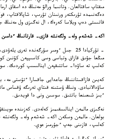
مىقتاپ ساقتالعان. وتانىما ورالۋ مەنىڭ دە اسقاق ارم
دەگەنىمدە تۇرىكتەر ورنىنان تۇرىپ، شاپالاقتاپ، قول
قاتىستى دەپ ويلاسا كەرەك، ال نەگىزى ول مەنىڭ جۇ
اكە- شەشەم ولە- ولگەنشە قازى- قارتانىڭ ءدامىن 
- تۇركيادا 25 جىل ءومىر سۇرگەندە تەرى 
كەلىپ تە ساۋدا- ساتتىقپەن اينالىسىپ كوردىك. سو
كەيىن قازاقستاننىڭ جاعدايى جاقسارا ءتۇستى مە، با
ساۋدالانبادى. ونىڭ ۇستىنە قىتاي تەرىگە ۇقساس مات
ءبىز شىعىنعا باتتىق. سوسىن ونى دا قويدىق.
نەگىزى مالمەن اينالىسقىمىز كەلەدى. كەزىندە مويىنق
بولعان. مالمەن وسكەن اكە- شەشەم ولە- ولگەنشە قا
كەلىپ، قازىنى جەپ ءجۇرمىز عوي.