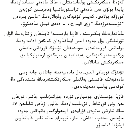
كەزەڭ ەسكەرتكىشى بولعاندىقتان، جاڭا مادەني نىسانداردىڭ
پايدا بولۋى مەن مادەني ترانسفورماتسيا ۇدەرىسىن كوزبەن
كورۋگە بولادى. كەيبىر كۇتپەگەن ولجالاردىڭ ءمانىن بىردەن
ءتۇسىندىرۋدىڭ ءوزى قيىن»، - دەدى تيمۋر سادىكوۆ.
مامانداردىڭ پىكىرىنشە، قازبا بارىسىندا تابىلعان زاتتاردىڭ الۋان
تۇرلىلىگى بۇل جەردە الىس ايماقتاردان كەلگەن ادامداردىڭ
بولعانىن كورسەتەدى. سوندىقتان تۋننۋگ قورعانى مادەني
وزگەرىستەر كەزەڭىن بەينەلەيتىن بىرەگەي ارحەولوگيالىق
ەسكەرتكىش سانالادى.
تۋننۋگ قورعانى الدى-بەل مادەنيەتىنە جاتادى جانە وسى
مادەنيەتكە قاتىستى بەلگىلى ەسكەرتكىشتەردىڭ ىشىندەگى ەڭ
كونەسى بولىپ ەسەپتەلەدى.
قازبا جۇمىستارى جوسپارلى تۇردە جۇرگىزىلىپ جاتىر. قورعان
مەن ونى قورشاعان قۇرىلىمداردىڭ جالپى اۋماعى شامامەن 19
مىڭ شارشى مەتردى قۇرايدى. ارحەولوگتەر باتپاقتى جەردە
جۇمىس ىستەپ، اعاش، ساز، توپىراق جانە تاس قاباتتارىن
ارشۋعا ءماجبۇر.