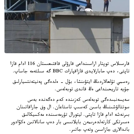
قارسىلاس توپتار اراسىنداعى قارۋلى قاقتىعىستان 116 ادام قازا
تاپتى، دەپ حابارلايدى قازاقپارات BBC گە سىلتەمە جاساپ.
رەسمي تۇلعالاردىڭ ايتۋىنشا، بۇل - ەلدەگى پەنيتەنتسيارلىق
جۇيە تاريحىنداعى ەڭ قاندى توبەلەس.
سەيسەنبىدەگى توبەلەس كەزىندە كەم دەگەندە بەس
سوتتالۋشىنىڭ باسىن كەسىپ تاستاعان. ال وق جاراقاتىنان
بىرنەشە ادام قازا تاپتى. ليتورال تۇرمەسىندە مەكسيكالىق
ەسىرتكى كارتەلدەرىمەن بايلانىسى بار دەپ سانالاتىن ەكۆادور
باندالارى جازاسىن وتەپ جاتىر.