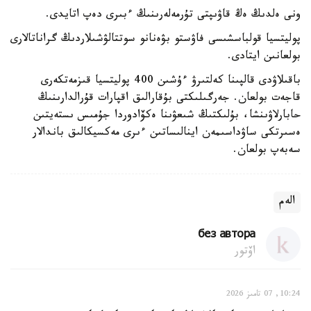
ونى ەلدىڭ ەڭ قاۋىپتى تۇرمەلەرىنىڭ ءبىرى دەپ اتايدى.
پوليتسيا قولباسشىسى فاۋستو بۋەنانو سوتتالۋشىلاردىڭ گراناتالارى
بولعانىن ايتادى.
باقىلاۋدى قالپىنا كەلتىرۋ ءۇشىن 400 پوليتسيا قىزمەتكەرى
قاجەت بولعان. جەرگىلىكتى بۇقارالىق اقپارات قۇرالدارىنىڭ
حابارلاۋىنشا، بۇلىكتىڭ شىعۋىنا ەكۆادوردا جۇمىس ىستەيتىن
ەسىرتكى ساۋداسىمەن اينالىساتىن ءىرى مەكسيكالىق باندالار
سەبەپ بولعان.
الەم
без автора
اۆتور
10:24, 07 تامىز 2026