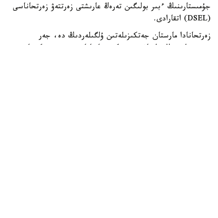
جۇمىستارىنىڭ ءبىر بولىگىن تەرەڭ عارىشتى زەرتتەۋ زەرتحاناسى
(DSEL) اتقارادى.
زەرتحانادا مارستان جەتكىزىلەتىن ۇلگىلەردىڭ دە، جەر
بيوسفەراسىنىڭ دا قاۋىپسىزدىگىن قامتاماسىز ەتەتىن ەكىجاقتى
قورعانىس جۇيەسى ەنگىزىلەدى.
ونىڭ نەگىزگى مىندەتتەرىنە ۇلگىلەردى زارارسىزداندىرۋ،
كونتەينەرلەردى اشۋ، توپىراقتى وڭدەۋ جانە بيولوگيالىق قاۋىپ-
قاتەردى باعالاۋ كىرەدى.
DSEL ءدىڭ دامۋ ستراتەگياسى دەپارتامەنتىنىڭ ديرەكتورى لي
حاننىڭ ايتۋىنشا، قىتاي جەردەگى ميكرواعزالاردىڭ مارسقا
تارالۋىنا جول بەرمەۋ جانە جەردى ىقتيمال عالامشاردان تىس
تىرشىلىك نىساندارىنان قورعاۋ ماقساتىندا عارىشتىق زەرتتەۋلەر
جونىندەگى كوميتەتتىڭ پلانەتالىق قورعانىس قاعيدالارىن
ساقتايدى.
«تيانۆەن-3» ميسسياسى اياسىنداعى عارىش اپپاراتىن ۇشىرۋ
شامامەن 2028-جىلعا جوسپارلانعان. ال مارس توپىراعىنىڭ