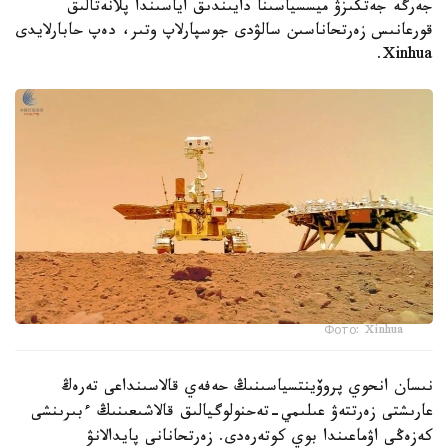
جەرگە جەتكىزۋ ميسسياسىنا دايىندىق اياسىندا پلانەتالىق
قورعانىس زەرتحاناسىن سالۋدى جوسپارلاپ وتىر، دەپ حابارلايدى
Xinhua.
Фото: Xinhua
نىسان انحوي پروۆينتسياسىنىڭ حەفەي قالاسىنداعى تەرەڭ
عارىشتى زەرتتەۋ عىلىمي-تەحنولوگيالىق قالاشىعىنىڭ ءبىرىنشى
كەزەڭى اۋماعىندا بوي كوتەرەدى. زەرتحانانى پايدالانۋ