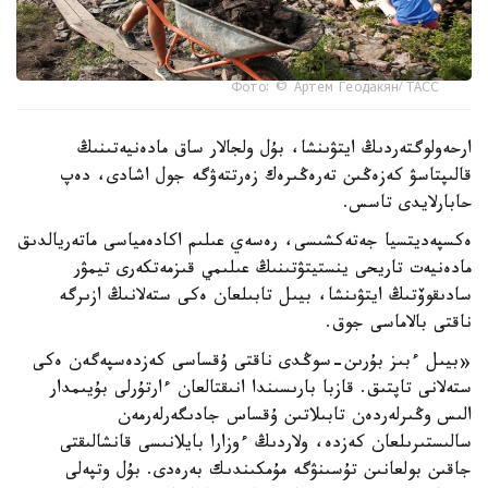
Фото: © Артем Геодакян/ ТАСС
ارحەولوگتەردىڭ ايتۋىنشا، بۇل ولجالار ساق مادەنيەتىنىڭ
قالىپتاسۋ كەزەڭىن تەرەڭىرەك زەرتتەۋگە جول اشادى، دەپ
حابارلايدى تاسس.
ەكسپەديتسيا جەتەكشىسى، رەسەي عىلىم اكادەمياسى ماتەريالدىق
مادەنيەت تاريحى ينستيتۋتىنىڭ عىلىمي قىزمەتكەرى تيمۋر
سادىقوۆتىڭ ايتۋىنشا، بيىل تابىلعان ەكى ستەلانىڭ ازىرگە
ناقتى بالاماسى جوق.
«بيىل ءبىز بۇرىن-سوڭدى ناقتى ۇقساسى كەزدەسپەگەن ەكى
ستەلانى تاپتىق. قازبا بارىسىندا انىقتالعان ءارتۇرلى بۇيىمدار
الىس وڭىرلەردەن تابىلاتىن ۇقساس جادىگەرلەرمەن
سالىستىرىلعان كەزدە، ولاردىڭ ءوزارا بايلانىسى قانشالىقتى
جاقىن بولعانىن تۇسىنۋگە مۇمكىندىك بەرەدى. بۇل وتپەلى