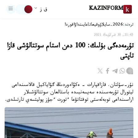
KAZINFORM
ق ز
ترەند:
2026-سايلاۋ
وقيعا
تاعايىنداۋ
اقوردا
21:45, 30 قىركۇيەك 2021
تۇرمەدەگى بۇلىك: 100 دەن استام سوتتالۋشى قازا
تاپتى
نۇر-سۇلتان. قازاقپارات - ەكۆادوردىڭ گۋاياكيل قالاسىنداعى
ليتورال تۇرمەسىندە سەيسەنبىدە باستالعان سوتتالۋشىلار
اراسىنداعى توبەلەستى توقتاتۋعا ءتورت ءجۇز پوليتسەي تارتىلدى.