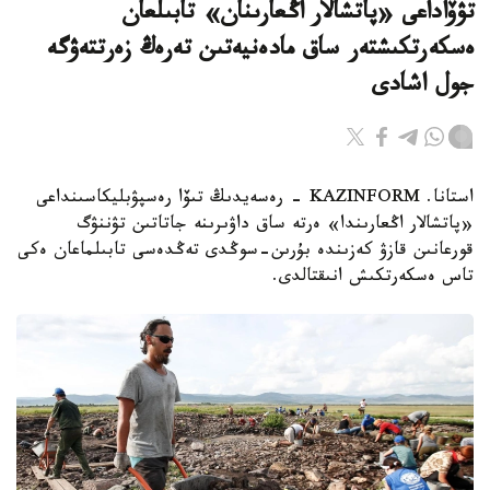
تۋۆاداعى «پاتشالار اڭعارىنان» تابىلعان
ەسكەرتكىشتەر ساق مادەنيەتىن تەرەڭ زەرتتەۋگە
جول اشادى
استانا. KAZINFORM - رەسەيدىڭ تىۆا رەسپۋبليكاسىنداعى
«پاتشالار اڭعارىندا» ەرتە ساق داۋىرىنە جاتاتىن تۋننۋگ
قورعانىن قازۋ كەزىندە بۇرىن-سوڭدى تەڭدەسى تابىلماعان ەكى
تاس ەسكەرتكىش انىقتالدى.