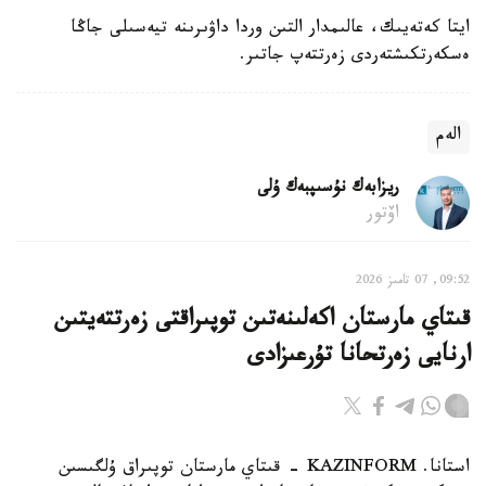
ايتا كەتەيىك، عالىمدار التىن وردا داۋىرىنە تيەسىلى جاڭا
ەسكەرتكىشتەردى زەرتتەپ جاتىر.
الەم
ريزابەك نۇسىپبەك ۇلى
اۆتور
09:52, 07 تامىز 2026
قىتاي مارستان اكەلىنەتىن توپىراقتى زەرتتەيتىن
ارنايى زەرتحانا تۇرعىزادى
استانا. KAZINFORM - قىتاي مارستان توپىراق ۇلگىسىن