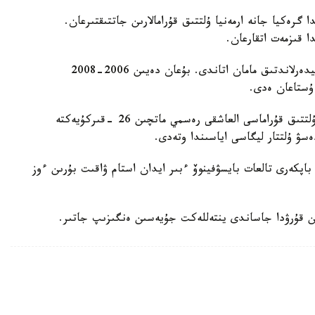
گرەكيا جانە ارمەنيا ۇلتتىق قۇرامالارىن جاتتىقتىرعان.
ا قىزمەت اتقارعان.
ول قازاقستان ۇلتتىق قۇراماسىن باسقارعان ەكىنشى نيدەرلاندتىق مامان اتاندى. بۇعان دەيىن 2006-2008
 ۇستاعان ەدى.
دجون ۆانت سحيپ جەتەكشىلىك ەتەتىن قازاقستان ۇلتتىق قۇراماسى العاشقى رەسمي ماتچىن 26 -قىركۇيەكتە
ەسۋ ۇلتتار ليگاسى اياسىندا وتەدى.
اپكەرى تالعات بايسۋفينوۆ ءبىر ايدان استام ۋاقىت بۇرىن ءوز
ن قۇرۋدا جاساندى ينتەللەكت جۇيەسىن ەنگىزىپ جاتىر.