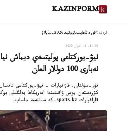
KAZINFORM
ترەند:
اقوردا
تاعايىنداۋ
وقيعا
2026-سايلاۋ
14:30, 14 اقپان 2020
نيۋ-يوركتاعى پوليتسەي ديماش نيازو
نەبارى 100 دوللار العان
نۇر-سۇلتان. قازاقپارات - نيۋ-يوركتاعى تانىما
كۇرەستەن بوس ۋاقىتىندا امەريكاعا بەلگىلى بوك
قازاقپارات sports.kz-كە سىلتەمە جاساپ.