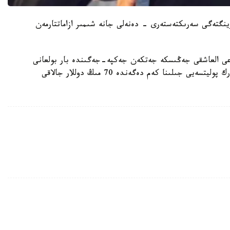
Inst-دا سپورت زالدا، رينگتەگى سەرىكتەستەرى - دەنەلى جانە شىمىر ازاماتتارمەن
اعى العاشقى جەڭىسكە جەتكەن جەكپە-جەگىندە بار بولعانى
100 دوللار العانىن مويىندادى. ال، قاتارداعى نيۋ-يورك پوليتسەيى جىلىنا كەم دەگەندە 70 مىڭ دوللار جالاقى