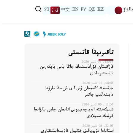
الداۋ
KZ
QZ
РУ
EN
中文
ق ز
ЎЗ
تاقىرىپقا قاتىستى
18:04, 07 تامىز 2026
قازاقستان قۇراماسىنىڭ جاڭا باس باپكەرىن
تانىستىرىلدى
08:55, 07 تامىز 2026
جانىبەك ءالىمحان ۇلى ا ق ش-قا بارۋعا
دايىندالىپ جاتىر
11:55, 06 تامىز 2026
شىمكەنتتە الەم چەمپيونى اتانعان جاس بالۋانعا
كولىك سىيلادى
22:05, 05 تامىز 2026
استانادا ەۋروپالىق فۋتبول قاۋىمداستىقتارى