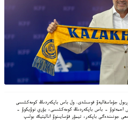
 نۇربول جۇماسقاليەۆ قوسىلدى. ول باس باپكەردىڭ كومەكشىسى
دوس احمەتوۆ - باس باپكەردىڭ كومەكشىسى، يۋري نوۆيكوۆ -
ىعى جونىندەگى باپكەر، تيمۋر قۇسايىنوۆ اناليتيك بولىپ