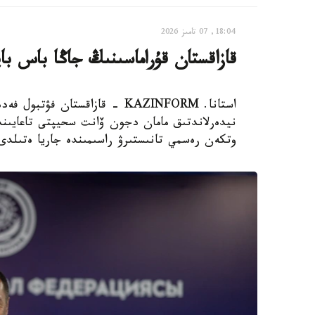
18:04, 07 تامىز 2026
قازاقستان قۇراماسىنىڭ جاڭا باس با
استانا. KAZINFORM - قازاقستان
نيدەرلاندتىق مامان دجون ۆانت سحيپتى تاعايىندا
وتكەن رەسمي تانىستىرۋ راسىمىندە جاريا ەتىلدى