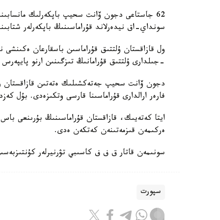
62 جاستاعى دجون ۆانت سحيپ باپكەرلىك مانسابىندا 
سونداي-اق نيدەرلاند قۇراماسىنىڭ باپكەرلەر شتابىند
-جىلدارى ۇلتتىق قۇرامانىڭ تىزگىنىن ارنو پايپەرس
فارەر ارالدارى قۇراماسىنا قارسى وتكىزەدى. بۇل كەزد
ايتا كەتەيىك، قازاقستان قۇراماسىنىڭ بۇرىنعى باس ب
ەركىمەن قىزمەتىنەن كەتكەن ەدى.
سونىمەن قاتار ق ف ف كاسىبي تۋرنيرلەر كۇنتىزبەسى
سپورت