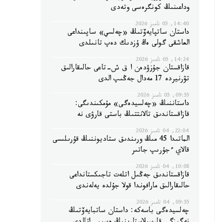
وداعىنىڭ كونگرەسى وتەدى
14:40, 05 تامىز 2026
داستان ساتپايەۆتىڭ «چەلسي» ساپىنداعى
العاشقى گولى ەڭ ۇزدىك دەپ تانىلدى
14:24, 05 تامىز 2026
قازاقستان جۇزۋدەن ا ق ش-تاعى حالىقارالىق
تۋرنيردە 17 مەدال جەڭىپ الدى
09:55, 05 تامىز 2026
داستاننىڭ «چەلسيدەگى» مۇمكىندىگى:
قازاقستاندىق تالانتتىڭ باستى قارۋى نە
22:04, 04 تامىز 2026
الماتىدا 45 مىڭ ورىندىق ستاديوننىڭ قۇرىلىسى
قالاي ءجۇرىپ جاتىر
10:08, 04 تامىز 2026
قازاقستاندىق جەڭىل اتلەت تاجىكستانداعى
حالىقارالىق مارافوندا قولا جۇلدە يەلەندى
09:55, 04 تامىز 2026
چەلسيدەگى باسەكە: داستان ساتبايەۆتىڭ