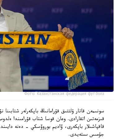
Фото: Казахстанская федерация футбола
سونىمەن قاتار ۇلتتىق قۇرامانىڭ باپكەرلەر شتابىنا
قىزمەتىن اتقارادى. وعان قوسا شتاب قۇرامىندا ەل
قاقپاشىلار باپكەرى، ۆاديم بوروۆسكي - دەنە دايىند
جۇمىس ىستەيدى.