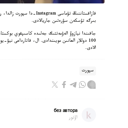
قازاقستاننىڭ تۋماسى agram
بىرگە تۇسكەن سۋرەتىن جاريالادى.
جاقىندا نيازوۆ الەۋمەتتىك جەلىدە كاسىپقوي بوكست
الادى.
سپورت
без автора
اۆتور