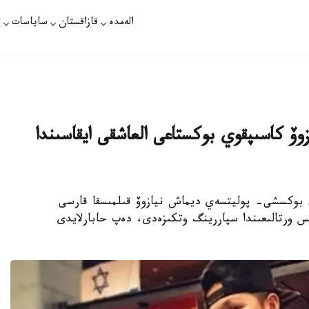
الەمدە
قازاقستان
ساياسات
ت
ۆ كاسىپقوي بوكستاعى العاشقى ايقاسىندا
ل بوكسشى- پوليتسەي ديماش نيازوۆ قىلمىسقا قارسى
س ورتالىعىندا سپاررينگ وتكىزەدى، دەپ حابارلايدى