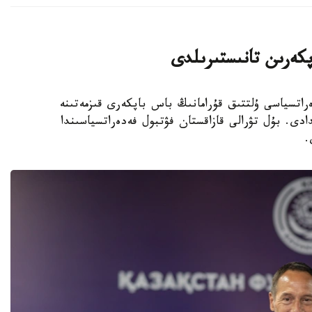
پكەرىن تانىستىرىلدى
 فۋتبول فەدەراتسياسى ۇلتتىق قۇرامانىڭ باس باپكەرى قىزمەتىنە
دى. بۇل تۋرالى قازاقستان فۋتبول فەدەراتسياسىندا
.