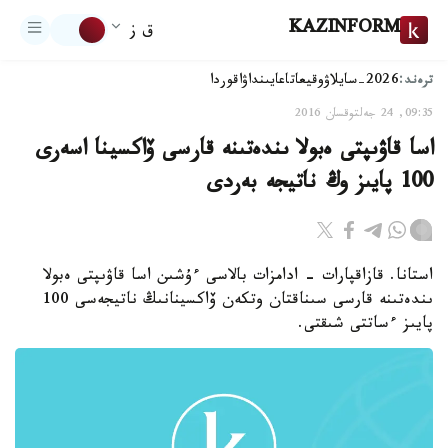
KAZINFORM
ق ز
ترەند:
2026-سايلاۋ
وقيعا
تاعايىنداۋ
اقوردا
09:35, 24 جەلتوقسان 2016
اسا قاۋىپتى ەبولا ىندەتىنە قارسى ۆاكسينا اسەرى
100 پايىز وڭ ناتيجە بەردى
استانا. قازاقپارات - ادامزات بالاسى ءۇشىن اسا قاۋىپتى ەبولا
ىندەتىنە قارسى سىناقتان وتكەن ۆاكسينانىڭ ناتيجەسى 100
پايىز ءساتتى شىقتى.