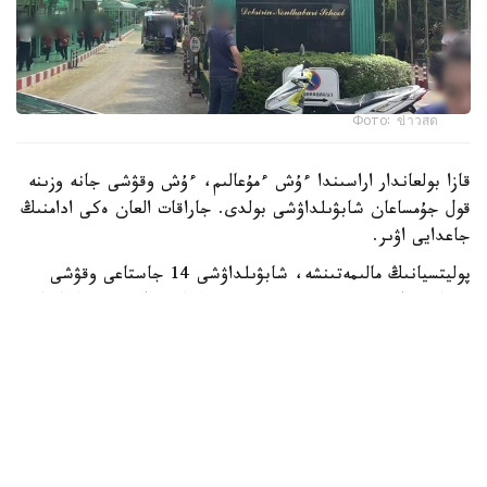
Фото: ข่าวสด
قازا بولعاندار اراسىندا ءۇش ءمۇعالىم، ءۇش وقۋشى جانە وزىنە
قول جۇمساعان شابۋىلداۋشى بولدى. جاراقات العان ەكى ادامنىڭ
جاعدايى اۋىر.
پوليتسيانىڭ مالىمەتىنشە، شابۋىلداۋشى 14 جاستاعى وقۋشى
بولعان. ول كەم دەگەندە 26 رەت وق اتقان، ال تۇتقىندالعاننان
كەيىن ودان تاعى 34 وق تابىلعان. الدىن الا مالىمەت بويىنشا،
تاپانشا ونىڭ اتاسىنا تيەسىلى بولعان.
پوليتسيا سونىمەن قاتار شابۋىلداۋشى مەكتەپ اۋماعىندا وق
اتپاس بۇرىن اتا-اجەسىن ۇيىندە اتىپ ولتىرگەن دەپ شامالاپ
وتىر.