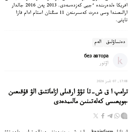
افريكا ەلدەرىندە ءجيى كەزدەسەدى. 2013 پەن 2016 جالدار
ارالىعىندا وسى دەرت كەسىرىنەن 11 مىڭنان استام ادام قازا
تاپتى.
دەنساۋلىق
الەم
без автора
اۆتور
17:08, 07 تامىز 2026
ترامپ ا ق ش-تا تۋۋ ارقىلى ازاماتتىق الۋ قۇقىعىن
جويعىسى كەلەتىنىن مالىمدەدى