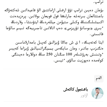
ترامپ.
بۇعان دەيىن ترامپ تۋۋ ارقىلى ازاماتتىق الۋ قاعيداتىن شەكتەۋگە
باعىتتالعان بىرنەشە جارلىققا قول قويعان بولاتىن. پرەزيدەنت
اكىمشىلىگىنىڭ وكىلى ستيۆەن ميللەردىڭ ايتۋىنشا، ولاردىڭ
ءبىرى «بوسانۋ تۋريزمى» دەپ اتالاتىن تاجىريبەگە تىيىم سالۋعا
قاتىستى.
ايتا كەتەيىك، ا ق ش جاڭا ۆيزالىق كەپىل باعدارلاماسىن
ەنگىزىپ جاتىر، وعان سايكەس يمميگراتسيالىق ۆيزاعا كەيبىر
ءوتىنىش بەرۋشىلەر 100 مىڭنان 250 مىڭ دوللارعا دەيىنگى
كولەمدە دەپوزيت سالۋى ءتيىس.
الەم
باقىتجول كاكەش
اۆتور