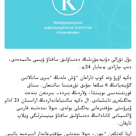
بۇل تۋرالى دۇنيەجۇزىلىك دەنساۋلىق ساقتاۋ ۇيىمى مالىمدەدى،
دەپ جازادى «حابار 24».
ەكپە اۋرۋ وتە كوپ تاراعان ءۇش ەلدىڭ ءبىرى سانالاتىن
گۆينەيانىڭ 6 مىڭعا جۋىق تۇرعىنىنا سالىنعان. سىناق
قورىتىندىسى بويىنشا، ولاردىڭ بىردە- بىرىنەن ىندەت
بەلگىلەرى تابىلمادى. ال ەكپە سالىنباعانداردىڭ اراسىنان 23 ادام
ۆيرۋستى جۇقتىرعانى بەلگىلى بولدى. ەبولا ىندەتىنە قارسى
ۆاكسينانى كانادانىڭ دەنساۋلىق ساقتاۋ مينيسترلىگى ويلاپ
تاپقان.
ايتا كەتكەن ءجون، ەبولا ىندەتىن جۇقتىرعاندار اسىرەسە باتىس