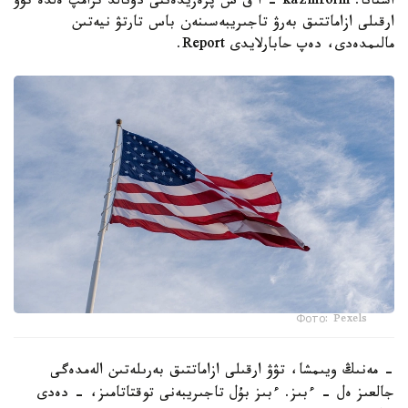
استانا. kazinform - ا ق ش پرەزيدەنتى دونالد ترامپ ەلدە تۋۋ
ارقىلى ازاماتتىق بەرۋ تاجىريبەسىنەن باس تارتۋ نيەتىن
مالىمدەدى، دەپ حابارلايدى Report.
Фото: Pexels
- مەنىڭ ويىمشا، تۋۋ ارقىلى ازاماتتىق بەرىلەتىن الەمدەگى
جالعىز ەل - ءبىز. ءبىز بۇل تاجىريبەنى توقتاتامىز، - دەدى