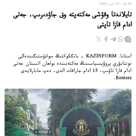
16:30, 07 تامىز 2026
تايلاندتا وقۋشى مەكتەپتە وق جاۋدىرىپ، جەتى
ادام قازا تاپتى
استانا. KAZINFORM - بانگكوكتىڭ سولتۇستىگىندەگى
نونتابۋري پروۆينسياسىنىڭ مەكتەبىندە بولعان اتىستان جەتى
ادام قازا تاۋىپ، 15 ادام جاراقات الدى، دەپ حابارلايدى
Reuters.