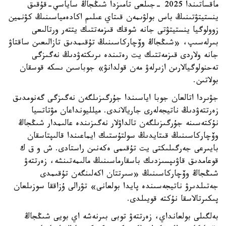
ماقساتىندا 2025 -جىلعى تامىزدا شىڭجاڭ ساياسي-قۇقىق
ينستيتۋتىنىڭ باس بولۋىمەن قىتاي عىلىم اكادەمياسىنىڭ كۋنمين
زوولوگيا ينستيتۋتى جانە شوقك قىزمەتتىك يتتەر ورتالىعى
بىرلەسىپ، «شىڭجاڭ وۆچاركاسىنىڭ تۇقىمدىق تازالىعىن ساقتاۋ
جانە ولاردى قىزمەتتىك يت رەتىندە ىرىكتەۋدىڭ نەگىزگى
تەحنولوگيالارىن ازىرلەۋ مەن قولدانۋ» جوباسىن ىسكە قوسقان
بولاتىن.
جۋىردا اتالعان جوبا اياسىندا جۇرگىزىلگەن نەگىزگى گەنومدىق
زەرتتەۋدىڭ ناتيجەلەرى جاريالاندى. ميلليونداعان مۋتاتسيا
نۇكتەسىنە جۇرگىزىلگەن تالداۋلار نەگىزىندە عالىمدار شىڭجاڭ
وۆچاركاسىنىڭ قىتايدىڭ سولتۇستىك ايماعىندا قالىپتاسقان
بايىرعى جەرگىلىكتى يت تۇقىمى ەكەنىن راستادى. ش و ق ك
قوعامدىق قاۋىپسىزدىك باسقارماسىنىڭ مالىمەتىنشە، زەرتتەۋ
شىڭجاڭ وۆچاركاسىنىڭ «سىرتتان اكەلىنگەن تۇقىمدى
جەتىلدىرۋ ناتيجەسىندە پايدا بولعانى» تۋرالى ۇزاققا سوزىلعان
پىكىرتالاسقا نۇكتە قويىلدى.
بەلگىلى بولعانداي، زەرتتەۋ توبى بىرنەشە اي بويى شىڭجاڭ