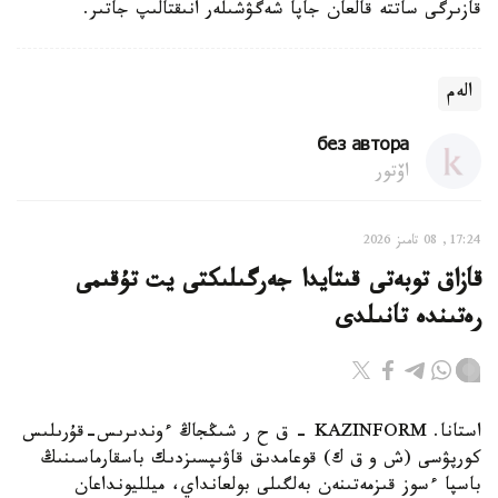
قازىرگى ساتتە قالعان جاپا شەگۋشىلەر انىقتالىپ جاتىر.
الەم
без автора
اۆتور
17:24, 08 تامىز 2026
قازاق توبەتى قىتايدا جەرگىلىكتى يت تۇقىمى
رەتىندە تانىلدى
استانا. KAZINFORM – ق ح ر شىڭجاڭ ءوندىرىس-قۇرىلىس
كورپۋسى (ش و ق ك) قوعامدىق قاۋىپسىزدىك باسقارماسىنىڭ
باسپا ءسوز قىزمەتىنەن بەلگىلى بولعانداي، ميلليونداعان