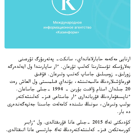
ارنايى مەكەمە حابارلاعانداي، سانكت- پەتەربۋرگ تۇرعىنى
بەلارۋسكە تۋىستارىنا كەلىپ تۇرعان. ءار ساپارىندا ول ايەلدەرگە
زورلىق- زومبىلىق جاساپ كەتىپ وتىرعان. قۇقىق
قورعاۋشىلاردىڭ مالىمەتىنشە، بۇنداي قىلمىستى ول العاش رەت
20 جىلدان استام ۋاقىت بۇرىن - 1994 -جىلى جاساعان.
ءناپسىقۇماردىڭ قۇرباندارى ءار جاستاعى قىز- كەلىنشەكتەر
بولىپ وتىرعان، سونىڭ ىشىندە كامەلەت جاسىنا جەتپەگەندەرى
دە بار.
كۇدىكتى تەك 2015 -جىلى عانا قۇرىقتالدى. ول ءزابىر
كورسەتكەن قىز- كەلىنشەكتەردىڭ تەك جارتىسى عانا انىقتالدى.