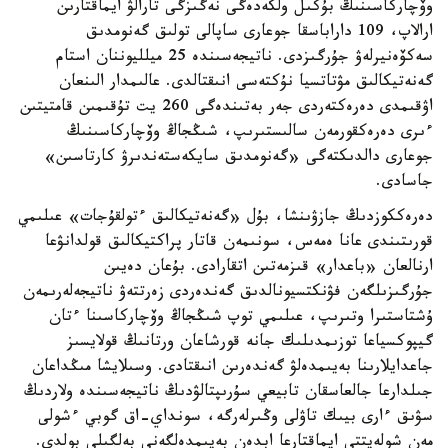
وۆچاركاسىنىڭ بۇكىل ولكەدەگى نەگىزگى تارالۋ ايماقتارىن
ارالاپ، 109 داراباسقا جوعارى ساپالى تولىق گەنومدىق
سەكۆەنيرلەۋ جۇرگىزدى. ناتيجەسىندە 25 ميلليوننان استام
گەنەتيكالىق مۋتاتسيا نۇكتەسى انىقتالدى. عالىمدار الىنعان
اۋقىمدى دەرەكتەردى جەر بەتىندەگى 260 يت تۇقىمىن قامتيتىن
ءىرى دەرەكقورمەن سالىستىرىپ، شىڭجاڭ وۆچاركاسىنىڭ
جوعارى دالدىكتەگى «گەنومدىق سايكەستەندىرۋ كارتاسىن»
جاسادى.
دەرەككوزدىڭ جازۋىنشا، بۇل «گەنەتيكالىق ءتولقۇجات» عىلىمي
قورىتىندى عانا ەمەس، سونىمەن قاتار پراكتيكالىق قولدانۋعا
ارنالعان «باعدار» قىزمەتىن اتقارادى. بۇعان دەيىن
جۇرگىزىلگەن فۋنكتسيونالدىق گەندەردى زەرتتەۋ ناتيجەلەرىمەن
ۇشتاستىرا وتىرىپ، عىلىمي توپ شىڭجاڭ وۆچاركاسىنا ءتان
گيپوكسياعا توزىمدىلىك جانە قورشاعان ورتانىڭ قولايسىز
جاعدايلارىنا بەيىمدەلۋ گەندەرىن انىقتادى. وسىلايشا مىڭداعان
جىلدارعا جالعاسقان تابيعي سۇرىپتالۋدىڭ ناتيجەسىندە ولاردىڭ
سۋىق ءارى بيىك تاۋلى وڭىرلەرگە، سونداي-اق گوبي ءشولى
مەن شولەيتتى ايماقتارعا ابدەن بەيىمدەلگەنى بەلگىلى بولدى.