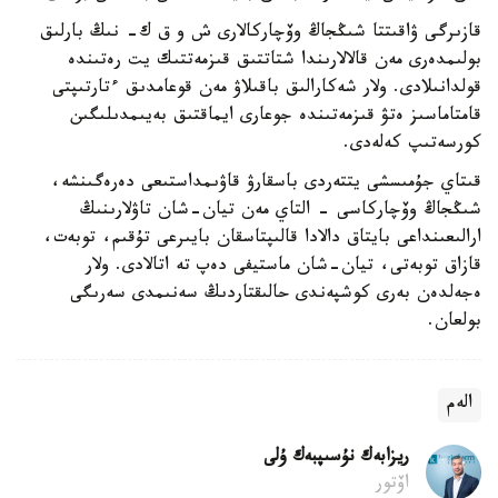
قازىرگى ۋاقىتتا شىڭجاڭ وۆچاركالارى ش و ق ك- نىڭ بارلىق
بولىمدەرى مەن قالالارىندا شتاتتىق قىزمەتتىك يت رەتىندە
قولدانىلادى. ولار شەكارالىق باقىلاۋ مەن قوعامدىق ءتارتىپتى
قامتاماسىز ەتۋ قىزمەتىندە جوعارى ايماقتىق بەيىمدىلىگىن
كورسەتىپ كەلەدى.
قىتاي جۇمىسشى يتتەردى باسقارۋ قاۋىمداستىعى دەرەگىنشە،
شىڭجاڭ وۆچاركاسى - التاي مەن تيان-شان تاۋلارىنىڭ
ارالىعىنداعى بايتاق دالادا قالىپتاسقان بايىرعى تۇقىم، توبەت،
قازاق توبەتى، تيان-شان ماستيفى دەپ تە اتالادى. ولار
ەجەلدەن بەرى كوشپەندى حالىقتاردىڭ سەنىمدى سەرىگى
بولعان.
الەم
ريزابەك نۇسىپبەك ۇلى
اۆتور