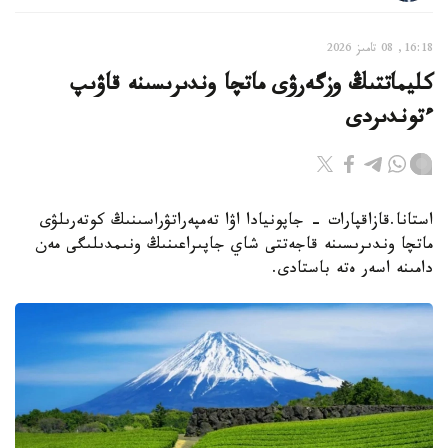
16:18, 08 تامىز 2026
كليماتتىڭ وزگەرۋى ماتچا وندىرىسىنە قاۋىپ
ءتوندىردى
استانا.قازاقپارات - جاپونيادا اۋا تەمپەراتۋراسىنىڭ كوتەرىلۋى
ماتچا وندىرىسىنە قاجەتتى شاي جاپىراعىنىڭ ونىمدىلىگى مەن
دامىنە اسەر ەتە باستادى.