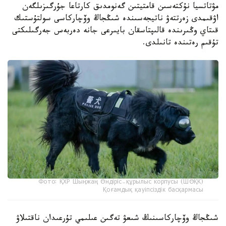
مۋتاتسيا نۇكتەسىن قامتيتىن گەنومدىق كارتاعا جۇرگىزىلگەن
اۋقىمدى زەرتتەۋ ناتيجەسىندە شىڭجاڭ وۆچاركاسى سولتۇستىك
قىتاي وڭىرىندە قالىپتاسقان بايىرعى جانە دەربەس جەرگىلىكتى
تۇقىم رەتىندە تانىلدى.
Фото: ҚХР Шыңжаң Өндіріс-құрылыс корпусы (ШӨҚК)
Қоғамдық қауіпсіздік басқармасы
شىڭجاڭ وۆچاركاسىنىڭ شىعۋ تەگىن عىلىمي تۇرعىدان ناقتىلاۋ