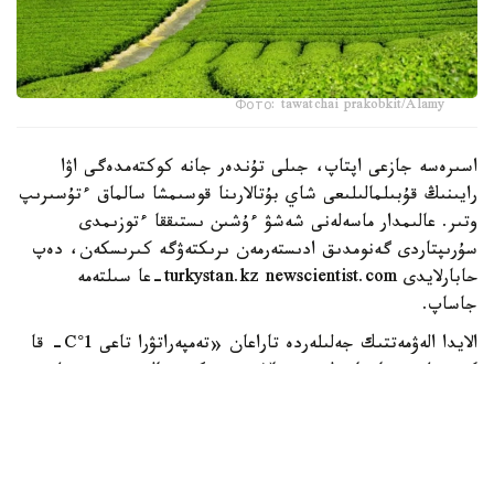
Фото: tawatchai prakobkit/Alamy
اسىرەسە جازعى اپتاپ، جىلى تۇندەر جانە كوكتەمدەگى اۋا
رايىنىڭ قۇبىلمالىلىعى شاي بۇتالارىنا قوسىمشا سالماق ءتۇسىرىپ
وتىر. عالىمدار ماسەلەنى شەشۋ ءۇشىن ىستىققا ءتوزىمدى
سۇرىپتاردى گەنومدىق ادىستەرمەن ىرىكتەۋگە كىرىسكەن، دەپ
حابارلايدى turkystan.kz newscientist.com-عا سىلتەمە
جاساپ.
الايدا الەۋمەتتىك جەلىلەردە تاراعان «تەمپەراتۋرا تاعى 1°C- قا
كوتەرىلسە، ماتچا مۇلدە جوعالادى» دەگەن مالىمدەمەنى عىلىمي
تۇرعىدان دالەلدەنگەن بولجام دەۋگە بولمايدى. قازىرگى
زەرتتەۋلەر كليماتتىڭ جىلىنۋى ءونىم كولەمىن ازايتىپ، جوعارى
ساپالى ماتچانىڭ ءدامىن وزگەرتۋى مۇمكىن ەكەنىن كورسەتەدى.
ءبىراق ناقتى ءبىر گرادۋسقا بايلانعان جويىلۋ شەگى انىقتالعان