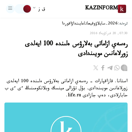
KAZINFORM
ق ز
ترەند:
2026-سايلاۋ
وقيعا
تاعايىنداۋ
اقوردا
07:30, 20 قىركۇيەك 2016
رەسەي ازاماتى بەلارۋس ەلىندە 100 ايەلدى
زورلاعانىن مويىندادى
استانا. قازاقپارات - رەسەي ازاماتى بەلارۋس ەلىندە 100 ايەلدى
زورلاعانىن مويىندادى. بۇل تۋرالى مينسك وبلاتكومىنىڭ ءى ءى ب
حابارلادى، دەپ جازادى life.ru.