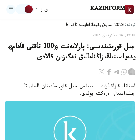
KAZINFORM
ق ز
ترەند:
2026-سايلاۋ
وقيعا
تاعايىنداۋ
اقوردا
15:18, 26 جەلتوقسان 2015
جىل قورىتىندىسى: پارلامەنت «100 ناقتى قادام»
يدەياسىنىڭ زاڭنامالىق نەگىزىن قالادى
استانا. قازاقپارات - بيىلعى جىل قاي جاعىنان الساق تا
جىلداعىدان ەرەكشە بولدى.