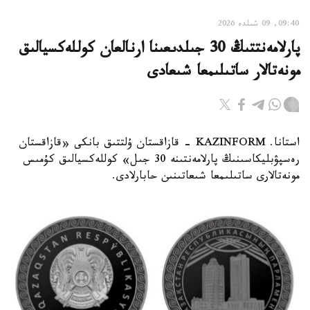
09:40, 09 شىلدە 2026
پارلامەنتتىڭ 30 جىلدىعىنا ارنالعان كوللەكسيالىق
مونەتالار ساتىلىمعا شىعادى
استانا. KAZINFORM - قازاقستان ۇلتتىق بانكى «قازاقستان
رەسپۋبليكاسىنىڭ پارلامەنتىنە 30 جىل» كوللەكسيالىق كۇمىس
مونەتالارى ساتىلىمعا شىعاتىنىن حابارلادى.