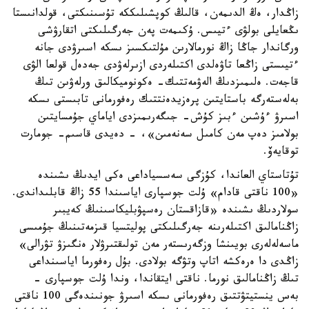
زاڭدار، ەڭ الدىمەن، قالىڭ كوپشىلىككە تۇسىنىكتى، قولدانىستا
ىڭعايلى بولۋى ءتيىس. ۇكىمەت پەن جەرگىلىكتى اتقارۋشى
ورگاندار جاڭا زاڭ نورمالارىن مۇلتىكسىز ىسكە اسىرۋدى جانە
ءتيىستى زاڭعا تاۋەلدى اكتىلەردى ازىرلەۋدى جەدەل قولعا الۋى
قاجەت. ەلىمىزدىڭ الەۋمەتتىك- ەكونوميكالىق ورلەۋىن تىڭ
بەلەستەرگە باستايتىن پرەزيدەنتتىك رەفورمانى تابىستى ىسكە
اسىرۋ ءۇشىن ءبىز كۇش- جىگەرىمىزدى اياماي جۇمسايتىن
بولامىز دەپ مەن كامىل سەنەمىن»، - دەيدى قاسىم- جومارت
توقايەۆ.
تۇتاستاي العاندا، كۇزگى سەسسياداعى ەكى ايدىڭ ىشىندە
«100 ناقتى قادام» ۇلت جوسپارى اياسىندا 55 زاڭ قابلىداندى.
سولاردىڭ ىشىندە «قازاقستان رەسپۋبليكاسىنىڭ كەيبىر
زاڭنامالىق اكتىلەرىنە جەرگىلىكتى پوليتسيا قىزمەتىنىڭ جۇمىسى
ماسەلەلەرى بويىنشا وزگەرىستەر مەن تولىقتىرۋلار ەنگىزۋ تۋرالى»
زاڭدى دا ەرەكشە اتاپ وتۋگە بولادى. بۇل رەفورما اياسىنداعى
تىڭ زاڭنامالىق نورما. ناقتى ايتقاندا، وندا ۇلت جوسپارى -
بەس ينستيتۋتتىق رەفورمانى ىسكە اسىرۋ جونىندەگى 100 ناقتى