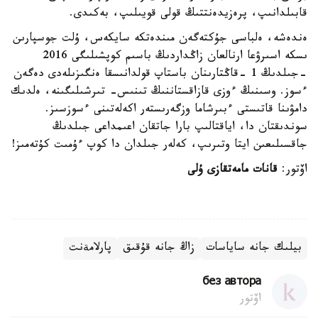
قابىلدانىپ، پرەزيدەنتتىڭ قولى قويىلىپ، بەكىدى.
ەندەشە، ەلباسى جۇكتەگەن مىندەتكە سايكەس، ۇلت جوسپارىن
ىسكە اسىرۋعا ارنالعان زاڭداردىڭ باسىم كوپشىلىگى 2016
-جىلدىڭ 1 -قاڭتارىنان باستاپ قولدانىسقا ەنگىزىلەدى دەگەن
ءسوز. وسىنىڭ ءوزى قازاقستاننىڭ تىنىس- تىرشىلىگىنە، ەلدىك
دامۋىنا قاتىستى ءبىرشاما وزگەرىستەر اكەلەتىنى ءسوزسىز.
سوندىقتان دا، اياقتالىپ بارا جاتقان اعىمداعى جىلدىڭ
جاقسىلىعىن ايتا وتىرىپ، كەلەر جىلدان دا كوپ ءۇمىت كۇتەمىز!
اۆتور:
قانات مامەتقازى ۇلى
بيلىك جانە ساياسات
زاڭ جانە قۇقىق
پارلامةنت
без автора
اۆتور