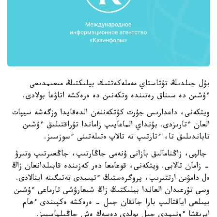
بۇل جىلدىڭ تۇتاستاي مەملەكەتتىك بيلىكتىڭ مىعىمدىعى
ءۇشىن دە سىناق رەتىندە وتكەنىن دە ەرەكشە اتاۋعا بولادى.
ويتكەنى، داعدارىس جۇرت كۇتكەننەن الدەقايدا وزگەشە سيپات
العان ءتارىزدى. بۇنداي الماعايىپ زاماندا تۇراقتىلىق ءۇشىن
تاباندىلىق تا، ءتارتىپ تە تالاپ ەتىلەتىنى ءسوزسىز.
جالپى، زاڭنامالىق بازانى ۇنەمى جاڭارتىپ، جاڭعىرتىپ وتىرۋ
- زامان تالابى. ويتكەنى، قوعامعا دەر كەزىندە قابىلدانعان زاڭ
ەل دامۋىن ارتتىرىپ، پروگرەستىڭ ءتيىمدى تەتىگىنە اينالادى.
وسى تۇرعىدان العاندا بيلىكتىڭ زاڭ شىعارۋشى تارماعى ءۇشىن
بيىلعى اياقتالىپ بارا جاتقان جىل - ەرەكشە ەكپىندى ءھام
ايرىقشا ءونىمدى جىل بولدى دەسەك ەش جاڭىلماسپىز.