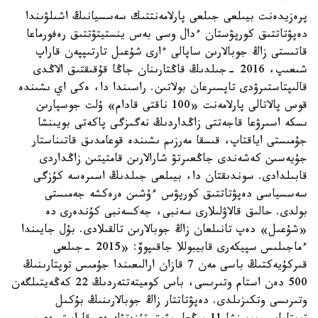
پرەزيدەنت بيىلعى جىلعى پارلامەنتتىك سەسسيانىڭ اشىلۋىندا
دەپۋتاتتىق كورپۋستان ءدال وسى بەس ينستيتۋتتىق رەفورماعا
قاتىستى زاڭ جوبالارىن ساپالى ءارى شۇعىل تارتىپپەن قاراپ
شىعىپ، 2016 -جىلدىڭ قاڭتارىنان جاڭا قۇقىقتىق الاڭدى
قالىپتاستىرۋدى تاپسىرعان بولاتىن. راسىندا دا، ەكى اي ىشىندە
قوس پالاتالى پارلامەنت «100 ناقتى قادام» ۇلت جوسپارىن
ىسكە اسىرۋعا قاجەتتى زاڭداردىڭ نەگىزگى پاكەتى بويىنشا
جۇمىستى اياقتاپ، قىسقا مەرزىم ىشىندە قوعامدىق قاتىناستار
جۇيەسىن كەشەندى جاڭعىرتۋ شارالارىن قامتيتىن زاڭداردى
قابىلدادى. سوندىقتان دا، بيىلعى جىلدىڭ اسىرەسە كۇزگى
سەسسياسى دەپۋتاتتىق كورپۋس ءۇشىن ەرەكشە جەمىستى
بولدى. حالىق قالاۋلىلارى سەنبى، جەكسەنبى كۇندەرى دە
«شۇعىل» دەپ تانىلعان زاڭ جوبالارىن تالقىلادى. بۇل جايىندا
ءماجىلىس سپيكەرى قابيبوللا جاقىپوۆ: «2015 -جىلعى
قىركۇيەكتىڭ باسى مەن 7 قازان ارالىعىندا جۇمىس توپتارىنىڭ
500 دەن استام وتىرىسى، باس كوميتەتتەردىڭ 22 كەڭەيتىلگەن
وتىرىسى وتكىزىلدى. دەپۋتاتتار زاڭ جوبالارىنىڭ بۇكىل