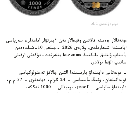
فوتو: ۇلتتىق بانك
مونەتالار «ەستە قالاتىن وقيعالار مەن ءبىرتۋار ادامدار» سەرياسى
اياسىندا شىعارىلدى. ولاردى 2026 -جىلعى 10-شىلدەدەن
باستاپ ۇلتتىق بانكتىڭ kazcoins ينتەرنەت-دۇكەنى ارقىلى
ساتىپ الۋعا بولادى.
- مونەتانى دايىنداۋ بارىسىندا التىن جالاتۋ تەحنولوگياسى
قولدانىلعان. ونىڭ ماسساسى - 24 گرام، ديامەترى - 37 م م،
دايىنداۋ ساپاسى – proof، نومينالى - 1000 تەڭگە، -
دەلىنگەن ۇلتتىق بانك حابارلاماسىندا.
كوللەكسيالىق مونەتانىڭ جالپى تارالىمى 1000 دانانى قۇرايدى.
ايتا كەتەيىك، بۇعان دەيىن ەرمەك سەركەبايەۆقا ارنالعان
كوللەكسيالىق مونەتا اينالىسقا شىعاتىنى حابارلاندى.