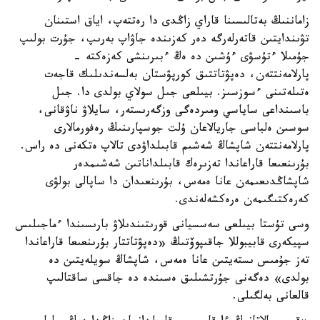
زاماننىڭ بەتالىسىنا قاراي زاڭدى دا رەتتەپ، اياق استىنان
تۋىندايتىن قاتەرلەرگە دەر كەزىندە جاۋاپ بەرىپ، جۇرت بولىپ
جۇمىلا ءتۇسۋى ءۇشىن دە ەڭ ءبىرىنشى كەزەكتە -
پارلامەنتتەن، دەپۋتاتتىق كورپۋستان بەلسەندىلىك قاجەت
ەتىلەتىنى ءسوزسىز. بيىلعى جىل سولاي بولدى دا. جىل
باسىنداعى ساياسي ومىردەگى وزگەرىستەر، سايلاۋ ناۋقانى،
سوسىن ەلباسى جاريالاعان ۇلت جوسپارىنىڭ رەفورمالارى
پارلامەنتتەن شاپشاڭ شەشىم قابىلداۋدى تالاپ ەتكەنى دە راس.
بۇرىنعىعا قاراعاندا تەزىرەك قابىلداناتىن شەشىمدەر
شاپشاڭدىعىمەن عانا ەمەس، بۇرىنعىدان دا ساپالى بولۋى
كەرەكتىگىمەن ەرەكشەلەندى.
وسى تۇستا بيىلعى سەسسيانى قورىتىندىلاۋ بارىسىندا ءماجىلىس
سپيكەرى قابيبوللا جاقىپوۆتىڭ «دەپۋتاتتار بۇرىنعىعا قاراعاندا
تەز جۇمىس ىستەيتىن عانا ەمەس، شاپشاڭ سويلەيتىن دە
بولدى» دەگەنى جۇرتشىلىق ەسىندە دە جاقسى ساقتالىپ
قالعانى بەلگىلى.