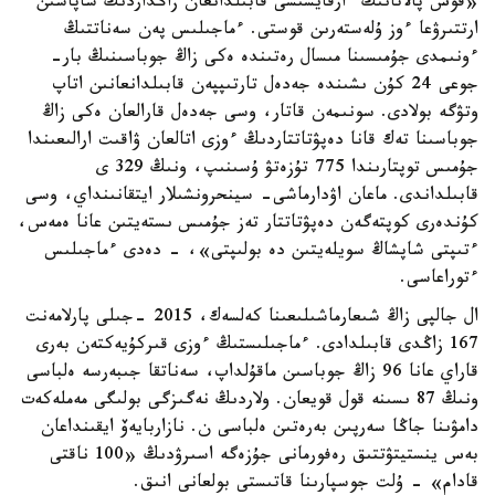
«قوس پالاتانىڭ ءارقايسىسى قابىلدانعان زاڭداردىڭ ساپاسىن
ارتتىرۋعا ءوز ۇلەستەرىن قوستى. ءماجىلىس پەن سەناتتىڭ
ءونىمدى جۇمىسىنا مىسال رەتىندە ەكى زاڭ جوباسىنىڭ بار-
جوعى 24 كۇن ىشىندە جەدەل تارتىپپەن قابىلدانعانىن اتاپ
وتۋگە بولادى. سونىمەن قاتار، وسى جەدەل قارالعان ەكى زاڭ
جوباسىنا تەك قانا دەپۋتاتتاردىڭ ءوزى اتالعان ۋاقىت ارالىعىندا
جۇمىس توپتارىندا 775 تۇزەتۋ ۇسىنىپ، ونىڭ 329 ى
قابىلداندى. ماعان اۋدارماشى- سينحرونشىلار ايتقانىنداي، وسى
كۇندەرى كوپتەگەن دەپۋتاتتار تەز جۇمىس ىستەيتىن عانا ەمەس،
ءتىپتى شاپشاڭ سويلەيتىن دە بولىپتى»، - دەدى ءماجىلىس
ءتوراعاسى.
ال جالپى زاڭ شىعارماشىلىعىنا كەلسەك، 2015 -جىلى پارلامەنت
167 زاڭدى قابىلدادى. ءماجىلىستىڭ ءوزى قىركۇيەكتەن بەرى
قاراي عانا 96 زاڭ جوباسىن ماقۇلداپ، سەناتقا جىبەرسە ەلباسى
ونىڭ 87 ىسىنە قول قويعان. ولاردىڭ نەگىزگى بولىگى مەملەكەت
دامۋىنا جاڭا سەرپىن بەرەتىن ەلباسى ن. نازاربايەۆ ايقىنداعان
بەس ينستيتۋتتىق رەفورمانى جۇزەگە اسىرۋدىڭ «100 ناقتى
قادام» - ۇلت جوسپارىنا قاتىستى بولعانى انىق.