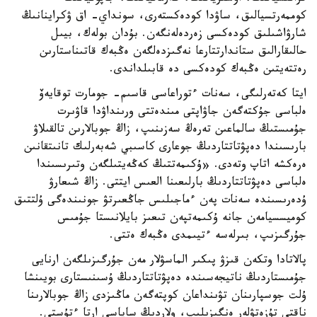
كوممەرتسيالىق، ساۋدا كودەكستەرى، سونداي- اق ۋكراينانىڭ
شارۋاشىلىق كودەكسى زەردەلەنگەن. بۇدان بولەك، بيىل
حالىقارالىق ستاندارتتارعا نەگىزدەلگەن ەڭبەك قاتىناستارىن
رەتتەيتىن ەڭبەك كودەكسى دە قابىلداندى.
ايتا كەتەرلىگى، سەنات ءتوراعاسى قاسىم- جومارت توقايەۆ
ەلباسى جۇكتەگەن جاۋاپتى مىندەتتى ورىنداۋدا قاۋىرت
جۇمىستىڭ سالماعىن تەرەڭ سەزىنىپ، زاڭ جوبالارىن تالقىلاۋ
بارىسىندا دەپۋتاتتاردىڭ جوعارى كاسىبي شەبەرلىك تانىتقانىن
ەرەكشە اتاپ وتەدى. «ۇكىمەتتىڭ كەڭەيتىلگەن وتىرىسىندا
ەلباسى دەپۋتاتتاردىڭ بارلىعىنا العىس ايتتى. زاڭ شىعارۋ
ۇدەرىسىندە سەنات پەن ءماجىلىس جاڭعىرتۋ جونىندەگى ۇلتتىق
كوميسسيامەن جانە ۇكىمەتپەن تىعىز بايلانىستا جۇمىس
جۇرگىزىپ، بىرلەسە ءتيىمدى ەڭبەك ەتتى.
پالاتادا وتكەن قىزۋ پىكىر الماسۋلار مەن جۇرگىزىلگەن ارنايى
جۇمىستاردىڭ ناتيجەسىندە دەپۋتاتتاردىڭ ۇسىنىستارى بويىنشا
ۇلت جوسپارىنان تۋىنداعان كوپتەگەن ماڭىزدى زاڭ جوبالارىنا
ناقتى تۇزەتۋلەر ەنگىزىلىپ، ولاردىڭ ساپاسى ارتا ءتۇستى.