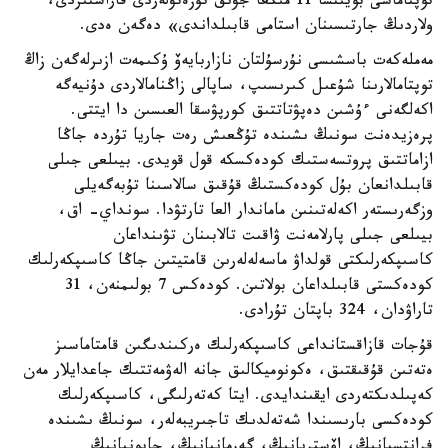
توپتاماسى بويىنشا 11 مىڭعا جۋىق تۇزەتۋلەردى قاراستىردى،
ولاردىڭ جارتىسىنان استامى قابىلداندى» دەگەن ەدى.
مەملەكەت باسشىسى نۇرسۇلتان نازاربايەۆ ۇكىمەت ازىرلەگەن زاڭ
توپتامالارىنا شۇعىل كىرىسىپ، ساپالى زاڭنامالاردى دۇنيەگە
اكەلگەنى ءۇشىن دەپۋتاتتىق كورپۋسقا العىسىن دا ايتتى.
پرەزيدەنت سونىڭ ىشىندە تۇڭعىش رەت جاريا تۇردە جاڭا
ازاماتتىق پروتسەستىك كودەكسكە قول قويدى. بيىلعى جىلى
قابىلدانعان بۇل كودەكستىڭ قۇقىق سالاسىنا تۇبەگەيلى
وزگەرىستەر اكەلەتىنىن ماماندار العا تارتۋدا. سونداي- اق،
بيىلعى جىلى پارلامەنت ۋاقىت تالابىنان تۋىنداعان
كاسىپكەرلىكتى قولداۋ ماسەلەلەرىن قامتيتىن جاڭا كاسىپكەرلىك
كودەكستى قابىلداعان بولاتىن. كودەكس 7 بولىمنەن، 31
تاراۋدان، 324 باپتان تۇرادى.
قۇجات قازاقستانداعى كاسىپكەرلىك ەركىندىگىن قامتاماسىز
ەتەتىن قۇقىقتىق، ەكونوميكالىق جانە الەۋمەتتىك جاعدايلار مەن
كەپىلدىكتەردى ايقىندايدى. ايتا كەتەرلىگى، كاسىپكەرلىك
كودەكسى بارىسىندا شەتەلدىك تاجىريبەلەر، سونىڭ ىشىندە
فرانتسيانىڭ، اۆستريانىڭ، گەرمانيانىڭ، جاپونيانىڭ