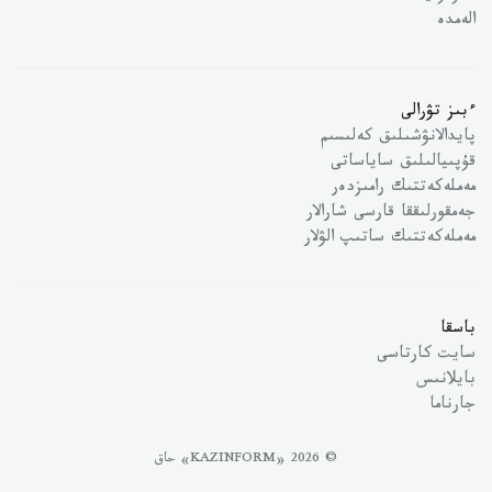
الەمدە
ءبىز تۋرالى
پايدالانۋشىلىق كەلىسىم
قۇپىيالىلىق ساياساتى
مەملەكەتتىك رامىزدەر
جەمقورلىققا قارسى شارالار
مەملەكەتتىك ساتىپ الۋلار
باسقا
سايت كارتاسى
بايلانىس
جارناما
© 2026 «KAZINFORM» حاق