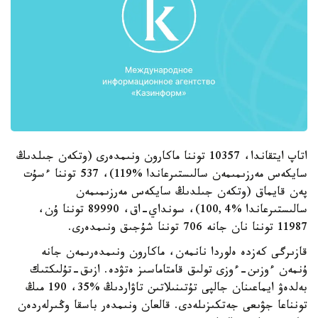
اتاپ ايتقاندا، 10357 توننا ماكارون ونىمدەرى (وتكەن جىلدىڭ
سايكەس مەرزىمىمەن سالىستىرعاندا %119)، 537 توننا ءسۇت
پەن قايماق (وتكەن جىلدىڭ سايكەس مەرزىمىمەن
سالىستىرعاندا %100,4)، سونداي-اق، 89990 توننا ۇن،
11987 توننا نان جانە 706 توننا شۇجىق ونىمدەرى.
قازىرگى كەزدە ەلوردا نانمەن، ماكارون ونىمدەرىمەن جانە
ۇنمەن ءوزىن-ءوزى تولىق قامتاماسىز ەتۋدە. ازىق-تۇلىكتىك
بەلدەۋ ايماعىنان جالپى تۇتىنىلاتىن تاۋاردىڭ %35، 190 مىڭ
تونناعا جۋىعى جەتكىزىلەدى. قالعان ونىمدەر باسقا وڭىرلەردەن