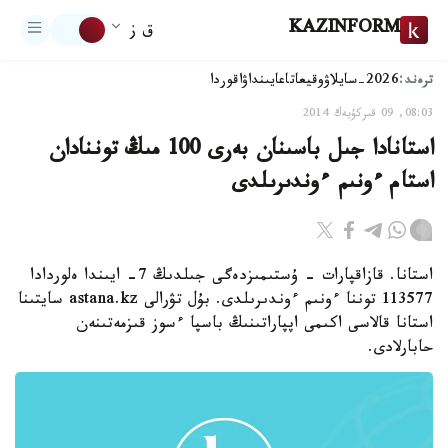
KAZINFORM
ق ز
ترەند:
2026-سايلاۋ
وقيعا
تاعايىنداۋ
اقوردا
08:03, 09 قىركۇيەك 2014
استانادا جىل باسىنان بەرى 100 مىڭ توننادان
استام ءونىم ءوندىرىلدى
استانا. قازاقپارات - ۇستىمىزدەگى جىلدىڭ 7- ايىندا ەلوردادا
113577 توننا ءونىم ءوندىرىلدى. بۇل تۋرالى astana.kz سايتىنا
استانا قالاسى اكىمى اپپاراتىنىڭ باسپا ءسوز قىزمەتىنەن
حابارلادى.