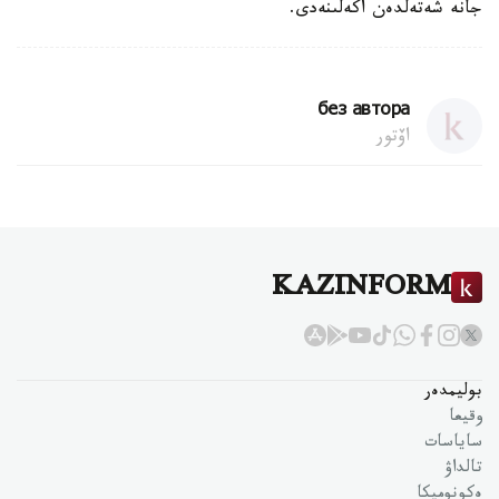
جانە شەتەلدەن اكەلىنەدى.
без автора
اۆتور
KAZINFORM
بوليمدەر
وقيعا
ساياسات
تالداۋ
ەكونوميكا