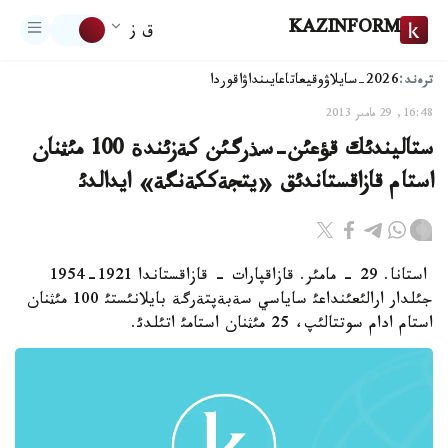
KAZINFORM
ق ز
ترەند:
2026-سايلاۋ
وقيعا
تاعايىنداۋ
اقوردا
16:48, 29 مامىر 2013
ستاليندئك قؤعئن-سذرگئن كةزئندة 100 مئثنان
استام قازاقستاندئق «يتجةككةنگة» ايدالدئ
استانا. 29 - مامئر. قازاقپارات - قازاقستاندا 1921-1954
جئلدار ارالئعئنداعئ ساياسي سةبةپتةرگة بايلانئستئ 100 مئثنان
استام ادام سوتتالئپ، 25 مئثنان استامئ اتئلدئ.