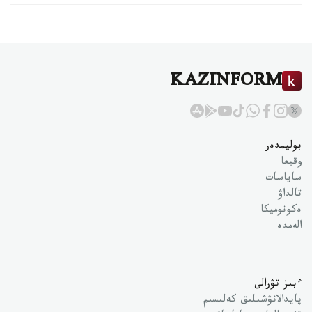
KAZINFORM
بوليمدەر
وقيعا
ساياسات
تالداۋ
ەكونوميكا
الەمدە
ءبىز تۋرالى
پايدالانۋشىلىق كەلىسىم