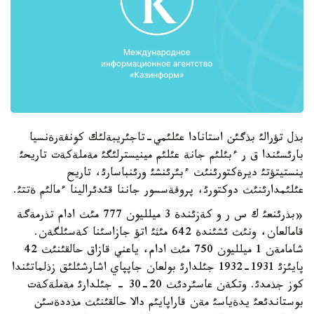
بذل تؤرالئ بذگئن استانادا عئلئمي-تاجئريبةلئك كونفةرةنسيا
بارئسئندا ق ر ءبئلئم جانة عئلئم مينيسترلئگئ مةملةكةت تاريحئ
ينستيتؤتئ ديرةكتورئنئث ءبئرئنشئ ورئنباسارئ، تاريح
عئلئمدارئنئث دوكتورئ، پروفةسسور جاننا قئدئرالينا ءمالئم ةتتئ.
«بذرئنعئ ك س ر و كةزئندة 3 ميلليون 777 مئث ادام تذرمةگة
قامالعان، ونئث ئشئندة 642 مئثئ اتؤ جازاسئنا كةسئلگةن.
شامامةن 1 ميلليون 750 مئث ادام، ياعني قازاق حالقئنئث 42
پايئزئ 1931-1932 جئلدارئ بولعان جاپپاي اشارشئلئق زذلماتئندا
كوز جذمدئ. وتكةن عاسئردئث 20-30 - جئلدارئ مةملةكةت
بوستاندئعئ يدةياسئ مةن قاراپايئم دالا حالقئنئث مذددةسئن