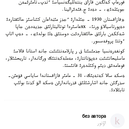
قورعاپ كةلگةن قازاق ينتةلليگةنسياسئ ءتذپ-تامئرئمةن
جويئلدئ»، - دةدئ ج.قئدئرالينا.
«قازاقستان 1930 - جئلدارئ ءجذز مئثداعان كئناسئز حالئقتاردئ
دةپورتاسيالاؤ ورنئ، xxعاسئردا توتاليتارلئق جذيةدةن جاپا
شةككةن بارلئق حالئقتاردئث دوستئق ةلئ بولدئ»، - دةپ اتاپ
ءوتتئ پروفةسسور.
كونفةرةنسيا جذمئسئنا ق ر پارلامةنتئنئث جانة استانا قالاسئ
ماسليحاتئنئث دةپؤتاتتارئ، مةملةكةتتئك ورگاندار، تاريحشئلار،
قوعامدئق ذيئم وكئلدةرئ قاتئستئ.
ةسكة سالا كةتةيئك، 31 - مامئر قازاقستاندا ساياسي قؤعئن-
سذرگئن جانة اشارشئلئق قذرباندارئن ةسكة الؤ كذنئ بولئپ
تابئلادئ.
без автора
اۆتور