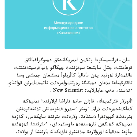
سان-فرانسيسكودا وتكةن امةريكاندئق دةموگرافيالئق
قوعامنئث جئل سايئنعئ سيةزئندة چيكاگو ؤنيأةرسيتةتئنئث
عالئمدارئ لةونيد پةن ناتاليا گاأريلوأ ذسئنعان جذمئس وسئ
تاقئرئپتاعئ بذعان دةيئنگئ زةرتتةؤلةردئث ناتيجةلةرئن قؤاتتاي
ءتذستئ، دةپ حابارلايدئ New Scientist .
اأتورلار قئركذيةك، قازان جانة قاراشا ايلارئندا دذنيةگة
كةلگةندةردئث ذزاق ءومئر ءسذرؤ فةنومةنئن تذئندئرةتئن
بئرنةشة گيپوتةزا ذسئنادئ. ولاردئث بئرئنة سايكةس، كذزدة
دذنيةگة كةلگةن نارةستةدة ماؤسئمدئق، ءبئرئنشئ كةزةكتة
جازعئ جذقپالئ اؤرؤلاردئ جذقتئرؤ تاؤةكةلئ بارئنشا از بولادئ.