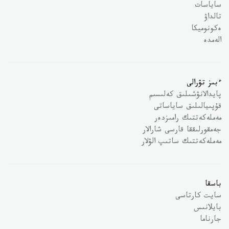
ساياسات
تالداۋ
ەكونوميكا
الەمدە
ءبىز تۋرالى
پايدالانۋشىلىق كەلىسىم
قۇپىيالىلىق ساياساتى
مەملەكەتتىك رامىزدەر
جەمقورلىققا قارسى شارالار
مەملەكەتتىك ساتىپ الۋلار
باسقا
سايت كارتاسى
بايلانىس
جارناما