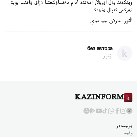
ويتكةنئ بذل اؤرؤلار ادةتتة ادام دةنساؤلئعئنا ذزاق ؤاقئت بويئ
تةرئس ئقپال ةتةدئ.
اأتور: مارلان جيةمباي
без автора
اۆتور
KAZINFORM
بوليمدەر
وقيعا