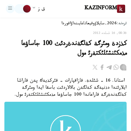
KAZINFORM
ق ز
ترەند:
2026-سايلاۋ
وقيعا
تاعايىنداۋ
اقوردا
08:36, 16 شىلدە 2012
كذزدة ومئرگة كةلگةندةردئث 100 جاساؤعا
مذمكئنشئلئكتةرئ مول
استانا. 16 - شئلدة. قازاقپارات - قئركذيةك پةن قاراشا
ايلارئندا دذنيةگة كةلگةن بالالاردئث باسقا ايدا ومئرگة
كةلگةندةرگة قاراعاندا 100 جاساؤعا مذمكئنشئلئكتةرئ مول.