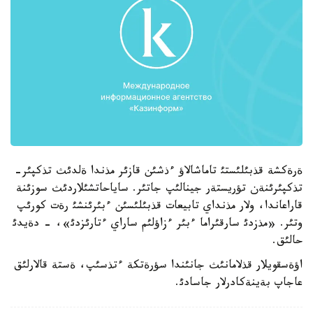
ةرةكشة قذبئلئستئ تاماشالاؤ ءذشئن قازئر مذندا ةلدئث تذكپئر-
تذكپئرئنةن تؤريستةر جينالئپ جاتئر. ساياحاتشئلاردئث سوزئنة
قاراعاندا، ولار مذنداي تابيعات قذبئلئسئن ءبئرئنشئ رةت كورئپ
وتئر. «مذزدئ سارقئراما ءبئر ءزاؤلئم ساراي ءتارئزدئ»، - دةيدئ
حالئق.
اؤةسقويلار قذلامانئث جانئندا سؤرةتكة ءتذسئپ، ةستة قالارلئق
عاجاپ بةينةكادرلار جاسادئ.