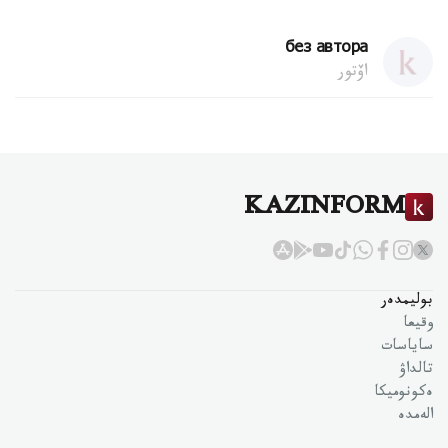
без автора
اۆتور
KAZINFORM
بوليمدەر
وقيعا
ساياسات
تالداۋ
ەكونوميكا
الەمدە