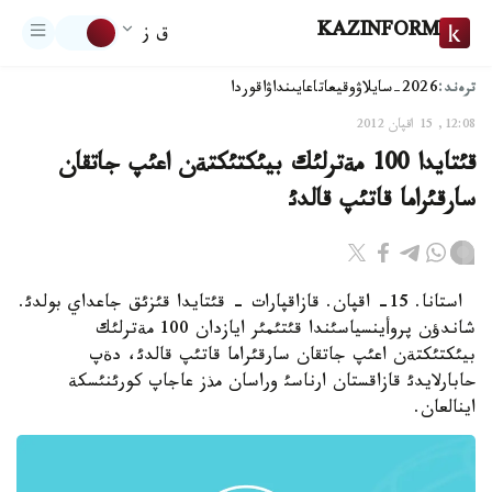
KAZINFORM
ق ز
ترەند:
2026-سايلاۋ
وقيعا
تاعايىنداۋ
اقوردا
12:08, 15 اقپان 2012
قئتايدا 100 مةترلئك بيئكتئكتةن اعئپ جاتقان
سارقئراما قاتئپ قالدئ
استانا. 15- اقپان. قازاقپارات - قئتايدا قئزئق جاعداي بولدئ.
شاندؤن پروأينسياسئندا قئتئمئر ايازدان 100 مةترلئك
بيئكتئكتةن اعئپ جاتقان سارقئراما قاتئپ قالدئ، دةپ
حابارلايدئ قازاقستان ارناسئ وراسان مذز عاجاپ كورئنئسكة
اينالعان.