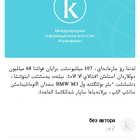
لةنتا.رؤ جازعانداي، 107 ميلليوننئث برايان قولئنا 68 ميلليون
دوللاردان استامئن اقشالاي الا الادئ. بيلةت يةسئنئث ايتؤئنشا،
ذتئسئنئث ءبئر بولئگئنة ول BMW M3 سةدان اأتوماشيناسئن
ساتئپ الئپ، يرلاندياعا ساپار شةككئسئ كةلةدئ.
без автора
اۆتور