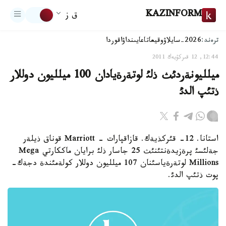
KAZINFORM
ق ز
ترەند:
2026-سايلاۋ
وقيعا
تاعايىنداۋ
اقوردا
12:44, 12 قىركۇيەك 2011
ميلليونةردئث ذلئ لوتةرةيادان 100 ميلليون دوللار
ذتئپ الدئ
استانا. 12- قئركذيةك. قازاقپارات - Marriott قوناق ذيلةر
جةلئسئ پرةزيدةنتئنئث 25 جاسار ذلئ برايان ماككارتي Mega
Millions لوتةرةياسئنان 107 ميلليون دوللار كولةمئندة دجةك-
پوت ذتئپ الدئ.