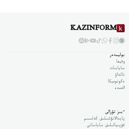
KAZINFORM
بوليمدەر
وقيعا
ساياسات
تالداۋ
ەكونوميكا
الەمدە
ءبىز تۋرالى
پايدالانۋشىلىق كەلىسىم
قۇپىيالىلىق ساياساتى