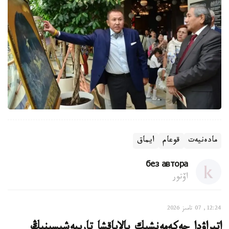
مادەنيەت
قوعام
ايماق
без автора
اۆتور
12:24, 07 تامىز 2026
اتىراۋدا جەكەمەنشىك بالاباقشا تاربيەشىسىنىڭ