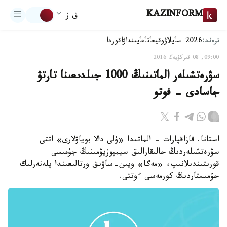
KAZINFORM
ق ز
ترەند:
2026-سايلاۋ
وقيعا
تاعايىنداۋ
اقوردا
09:00, 08 قىركۇيەك 2016
سۋرەتشىلەر الماتىنىڭ 1000 جىلدىعىنا تارتۋ
جاسادى - فوتو
استانا. قازاقپارات - الماتىدا «ۇلى دالا بوياۋلارى» اتتى
سۋرەتشىلەردىڭ حالىقارالىق سيمپوزيۋمىنىڭ جۇمىسى
قورىتىندىلانىپ، «مەگا» ويىن-ساۋىق ورتالىعىندا پلەنەرلىك
جۇمىستاردىڭ كورمەسى ءوتتى.