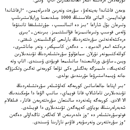
كورمەدەن ەرەكشە اسەر العاندىقتارىن اتاپ ءوتتى.
«مەن قاشاندا بەينەلەۋ، سۋرەت ونەرىن قادىرلەيمىن، ءارقاشاندا
قولدايمىن. الماتى قالاسىنىڭ 1000 جىلدىعىنا ورايلاستىرىلىپ
وتىرعان بۇل شاراعا ءبىز دە اتسالىسىپ، جۇرتشىلىققا تانىتۋعا
ۇلەس قوسىپ وتىرعانىمىزعا قۋانىشتىمىز. بىرىنەن-ءبىرى
ەرەكشەلەنەتىن سۋرەتتەردىڭ بارلىعى كوڭىلىمنەن شىقتى،
ەرەكشە اسەر الدىم»، - دەگەن كاسىپكەر، ونەر جاناشىرى،
كوللەكتسيونەر نۇرلان سماعۇلوۆ سۋرەتشىلەردىڭ تۋىندىلارىن
ويىن-ساۋىق ورتالىعىندا ساتىلىمعا قويۋدى ۇسىندى. اتاپ وتە
كەتەيىك، ەلىمىزگە بەلگىلى ەكى تۇلعا كورمەنى تەگىن وتكىزۋگە
جانە ۇيىمداستىرۋعا مۇرىندىق بولدى.
ءبىر اپتاعا جالعاساتىن كورمەگە كەلۋشىلەر سۋرەتشىلەردىڭ
تۋىندىلارىن تاماشالاپ قانا قويماي، ساتىپ الۋعا دا مۇمكىندىك
الا الادى. كورمەگە پلەنەردە سالىنعان سۋرەتتەرمەن قاتار، قىلقالام
شەبەرلەرىنىڭ بوياۋى كەپپەگەن تۋىندىلارى دا قويىلدى.
فوتوسۋرەتشىلەر دە ءوز ەلدەرىنەن الا كەلگەن تاڭداۋلى دەگەن
ءوز سۋرەتتەرىن ونەرسۇيەر قاۋىم نازارىنا ۇسىندى.