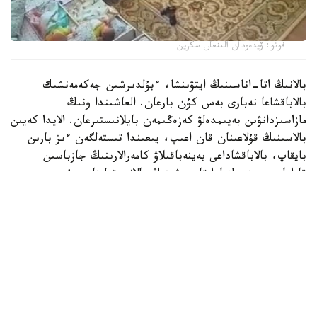
فوتو: ۆيدەودان الىنعان سكرين
بالانىڭ اتا-اناسىنىڭ ايتۋىنشا، ءبۇلدىرشىن جەكەمەنشىك
بالاباقشاعا نەبارى بەس كۇن بارعان. العاشىندا ونىڭ
مازاسىزدانۋىن بەيىمدەلۋ كەزەڭىمەن بايلانىستىرعان. الايدا كەيىن
بالاسىنىڭ قۇلاعىنان قان اعىپ، يىعىندا تىستەلگەن ءىز بارىن
بايقاپ، بالاباقشاداعى بەينەباقىلاۋ كامەرالارىنىڭ جازباسىن
قاراعان. بەينەجازبادا تاربيەشىنىڭ بالانى قولىنان سۇيرەپ،
جۇلقىلاپ، كۇشتەپ ۇيىقتاتۋعا ارەكەتتەنگەنى كورىنەدى.
كىشكەنتايدىڭ اناسى مۇنداي ارەكەتتەر بىرنەشە كۇن بويى
قايتالانعانىن ايتادى.
- دۇيسەنبى، سارسەنبى، بەيسەنبى، جۇما كۇندەرى ءتورت كۇن
بويى بالامدى قورلاعان. كورگەنىمدى ايتىپ جەتكىزە المايمىن.
بالا ۇيىقتاماسا، قولىن جاۋىپ تاستايدى. كورپەنى الىپ،
ۇستىنەن باسىپ تۇرادى. شايقاعان كەزدە لاقتىرىپ جىبەرەدى.