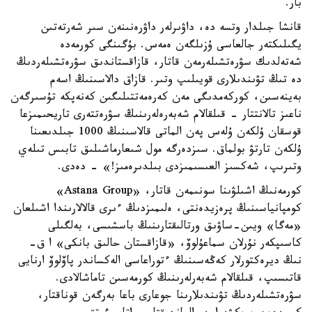
بار.
قانشا جىلدار وتسە دە، داۋىرلەر داۋرەنىنەن سىر شەرتەتىن
يگىلىكتەر جالعاسى ۇزىلگەن ەمەس. بۇگىنگى كورمەدە
شەتەلدىك سۋرەتشىلەرمەن قاتار، قازاقستاندىق سۋرەتشىلەردىڭ
دە تىڭ تۋىندىلارى قويىلىپ وتىر. قازاق دالاسىنىڭ اسەم
بەينەسىن، كوركەمدىگى مەن كەرەمەتتىلىگىن كەنەپكە تۇسىرگەن
ناعىز تالانتتار - قىلقالام شەبەرەلەرىنىڭ سۋرەتتەرى تاريحىمىزعا
قوسقان ۇلكەن ۇلەس پەن الماتى قالاسىنىڭ 1000 جىلدىعىنا
ۇلكەن تارتۋ بولماق. سىزدەرگە مول شىعارماشىلىق تابىس تىلەي
وتىرىپ، شەكسىز العىسىمىزدى بىلدىرەمىز!» - دەدى.
كورمەنىڭ اشىلۋىنا سونىمەن قاتار، «Astana Group»
كومپانياسىنىڭ پرەزيدەنتى، ەلىمىزدىڭ ءىرى قالالارىندا اشىلعان
«مەگا» ويىن-ساۋىق ورتالىقتارىنىڭ باسشىسى، بەلگىلى
كاسىپكەر نۇرلان سماعۇلوۆ، «قازاقستان حالىق بانكى» ا ق-
نىڭ ديرەكتورلار كەڭەسىنىڭ ءتوراعاسى الەكساندر پاۆلوۆ ارنايى
قاتىسىپ، قىلقالام شەبەرلەرىنىڭ كورمەسىن تاماشالادى.
سۋرەتشىلەردىڭ تۋىندىلارىنا جوعارى باعا بەرگەن قوناقتار،