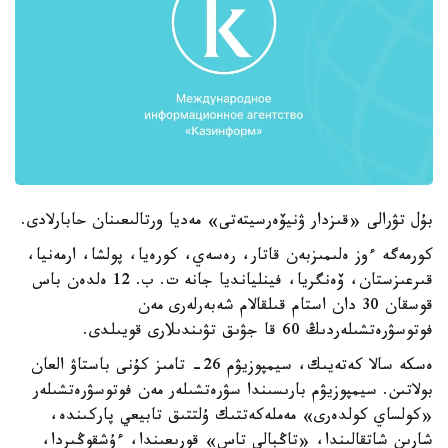
بۇل تۋرالى «قىزدار ۋنيۆەرسيتەتى» مەديا ورتالىعىنان حابارلادى.
كورمەگە ءوز ەلىمىزبەن قاتار، رەسەي، كورەيا، پولشا، ارمەنيا،
قىرعىزستان، ۆەنگريا، فينليانديا جانە ت. ب. 12 ەلدەن باس
قوسقان 30 دان استام قىلقالام شەبەرلەرى مەن
فوتوسۋرەتشىلەردىڭ 60 قا جۋىق تۋىندىلارى قويىلدى.
ەسكە سالا كەتەيىك، سيمپوزيۋم 26- تامىز كۇنى باستاۋ العان
بولاتىن. سيمپوزيۋم بارىسىندا سۋرەتشىلەر مەن فوتوسۋرەتشىلەر
«كولساي كولدەرى» مەملەكەتتىك ۇلتتىق تابيعي پاركىندە،
شارىن شاتقالىندا، «تاڭبالى تاس» قورىعىندا، ءۇشقوڭىردا،