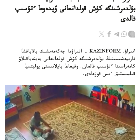
بۇلدىرشىنگە كۇش قولدانعانى ۆيدەوعا ءتۇسىپ
قالدى
اتىراۋ. KAZINFORM - اتىراۋدا جەكەمەنشىك بالاباقشا
تاربيەشىسىنىڭ بۇلدىرشىنگە كۇش قولدانعانى بەينەباقىلاۋ
كامەراسىنا ءتۇسىپ قالعان. وقيعاعا بايلانىستى پوليتسيا
قىلمىستىق ءىس قوزعادى.