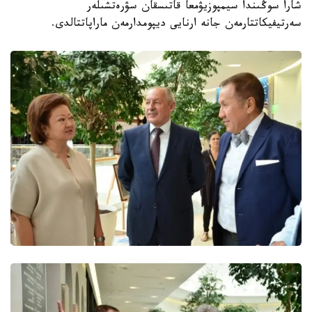
شارا سوڭىندا سيمپوزيۋمعا قاتىسقان سۋرەتشىلەر
سەرتيفيكاتتارمەن جانە ارنايى ديپومدارمەن ماراپاتتالدى.