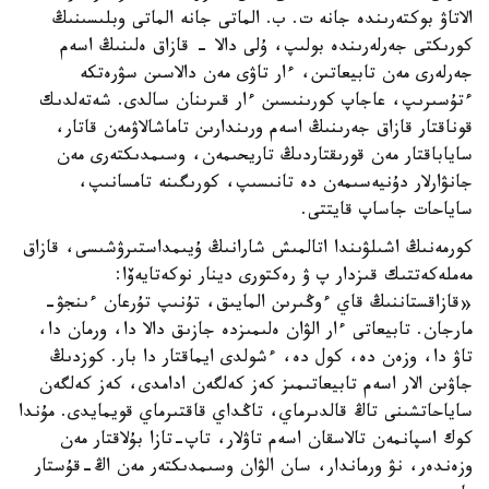
الاتاۋ بوكتەرىندە جانە ت. ب. الماتى جانە الماتى وبلىسىنىڭ
كورىكتى جەرلەرىندە بولىپ، ۇلى دالا - قازاق ەلىنىڭ اسەم
جەرلەرى مەن تابيعاتىن، ءار تاۋى مەن دالاسىن سۋرەتكە
ءتۇسىرىپ، عاجاپ كورىنىسىن ءار قىرىنان سالدى. شەتەلدىك
قوناقتار قازاق جەرىنىڭ اسەم ورىندارىن تاماشالاۋمەن قاتار،
ساياباقتار مەن قورىقتاردىڭ تاريحىمەن، وسىمدىكتەرى مەن
جانۋارلار دۇنيەسىمەن دە تانىسىپ، كورىگىنە تامسانىپ،
ساياحات جاساپ قايتتى.
كورمەنىڭ اشىلۋىندا اتالمىش شارانىڭ ۇيىمداستىرۋشىسى، قازاق
مەملەكەتتىك قىزدار پ ۋ رەكتورى دينار نوكەتايەۆا:
«قازاقستاننىڭ قاي ءوڭىرىن المايىق، تۇنىپ تۇرعان ءىنجۋ-
مارجان. تابيعاتى ءار الۋان ەلىمىزدە جازىق دالا دا، ورمان دا،
تاۋ دا، وزەن دە، كول دە، ءشولدى ايماقتار دا بار. كوزدىڭ
جاۋىن الار اسەم تابيعاتىمىز كەز كەلگەن ادامدى، كەز كەلگەن
ساياحاتشىنى تاڭ قالدىرماي، تاڭداي قاقتىرماي قويمايدى. مۇندا
كوك اسپانمەن تالاسقان اسەم تاۋلار، تاپ-تازا بۇلاقتار مەن
وزەندەر، نۋ ورماندار، سان الۋان وسىمدىكتەر مەن اڭ-قۇستار