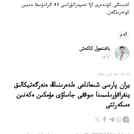
كەيىنگى كۇندەرى اۋا تەمپەراتۋراسى 43 گرادۋسقا دەيىن
كوتەرىلگەن.
الەم
باقىتجول كاكەش
اۆتور
21:43, 06 تامىز 2026
يران پارسى شىعاناعى ەلدەرىنىڭ ەنەرگەتيكالىق
ينفراقۇرىلىمىنا سوققى جاساۋى مۇمكىن ەكەنىن
ەسكەرتتى