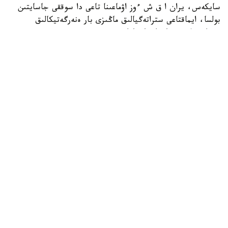
سايكەس، يران ا ق ش ءوز اۋماعىنا تاعى دا سوققى جاسايتىن
بولسا، ايماقتاعى ستراتەگيالىق ماڭىزى بار ەنەرگەتيكالىق
ينفراقۇرىلىم نىساندارىنا جاۋاپ رەتىندە سوققى بەرەتىنىن
مالىمدەگەن.
اگەنتتىك مالىمەتىنشە، بۇل ەسكەرتۋ ا ق ش پرەزيدەنتى دونالد
ترامپتىڭ 28 -شىلدەدە يراننىڭ ەنەرگەتيكالىق ينفراقۇرىلىمىنا
سوققى بەرۋ مۇمكىندىگىن جوققا شىعارماعان مالىمدەمەسىنەن
كەيىن جۇرگىزىلگەن ديپلوماتيالىق بايلانىستار بارىسىندا
جەتكىزىلگەن.
حابارلانعانداي، يراننىڭ سىرتقى ىستەر ءمينيسترى ابباس اراكچي
ساۋد ارابياسى، قاتار جانە تۇركياداعى ارىپتەستەرىمەن،
سونداي-اق پاكىستان ارمياسى شتابىنىڭ باسشىسىمەن
كەلىسسوزدەر وتكىزگەن. كەزدەسۋلەر بارىسىندا ول ا ق ش-تىڭ
سەرىكتەستەرىن ۆاشينگتونعا ىقپال ەتىپ، اسكەري
وپەراتسيالاردىڭ قايتا باستالۋىنا جول بەرمەۋگە شاقىرعان.
تەگەران شابۋىل جاسالعان جاعدايدا جاۋاپ سوققىلارى ا ق ش-
تىڭ اسكەري نىساندارىنا عانا ەمەس، پارسى شىعاناعى