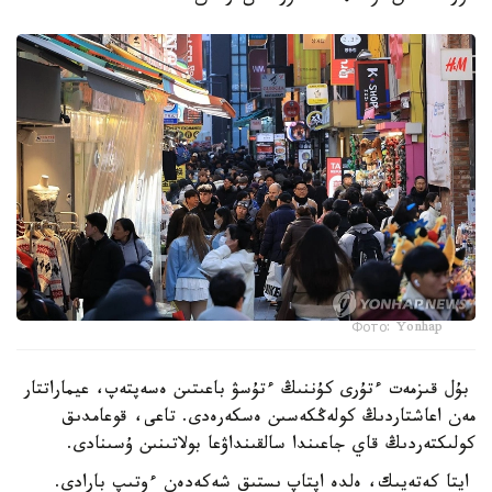
Фото: Yonhap
بۇل قىزمەت ءتۇرى كۇننىڭ ءتۇسۋ باعىتىن ەسەپتەپ، عيماراتتار
مەن اعاشتاردىڭ كولەڭكەسىن ەسكەرەدى. تاعى، قوعامدىق
كولىكتەردىڭ قاي جاعىندا سالقىنداۋعا بولاتىنىن ۇسىنادى.
ايتا كەتەيىك، ەلدە اپتاپ ىستىق شەكەدەن ءوتىپ بارادى.