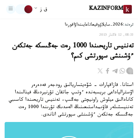
KAZINFORM
ق ز
ترەند:
2026-سايلاۋ
وقيعا
تاعايىنداۋ
اقوردا
08:33, 12 قاڭتار 2015
تەننيس تاريحىندا 1000 رەت جەڭىسكە جەتكەن
ءۇشىنشى سپورتشى كىم؟
استانا. قازاقپارات - شۆەيتساريالىق رودجەر فەدەرەر
اۆسترالياداعى بريسبەندە ءوتىپ جاتقان تۋرنيردىڭ فينالىندا
كانادالىق ميلوش راونيچتى جەڭىپ، تەننيس تاريحىندا كاسىبي
تەننيسشىلەر قاۋىمداستىعىنىڭ الەمدىك تۋرىندا 1000 رەت
جەڭىسكە جەتكەن ءۇشىنشى سپورتشى اتاندى.