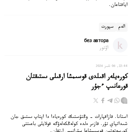
اياقتاعان.
الەم
سپورت
без автора
اۆتور
22:44, 06 تامىز 2026
كورەيلەر اقىلدى قوسىمشا ارقىلى ىستىقتان
قورعانىپ ءجۇر
استانا. قازاقپارات - وڭتۇستىك كورەيادا دا اپتاپ ىستىق جان
شىداتپاي تۇر. قازىر ەلدە كولەڭكەلەۋگە قولايلى باعىتتى
كورسەتەتىن قوسىمشاعا سۇرانىس ارتقان.