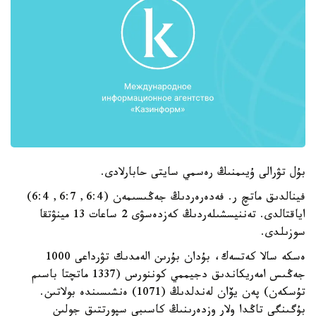
بۇل تۋرالى ۇيىمنىڭ رەسمي سايتى حابارلادى.
فينالدىق ماتچ ر. فەدەرەردىڭ جەڭىسىمەن (6:4, 6:7, 6:4)
اياقتالدى. تەننيسشىلەردىڭ كەزدەسۋى 2 ساعات 13 مينۋتقا
سوزىلدى.
ەسكە سالا كەتسەك، بۇدان بۇرىن الەمدىك تۋرداعى 1000
جەڭىس امەريكاندىق دجيممي كوننورس (1337 ماتچتا باسىم
تۇسكەن) پەن يۆان لەندلدىڭ (1071) ەنشىسىندە بولاتىن.
بۇگىنگى تاڭدا ولار وزدەرىنىڭ كاسىبي سپورتتىق جولىن