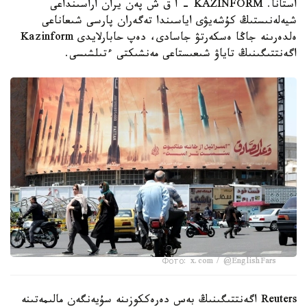
استانا. KAZINFORM - ا ق ش پەن يران اراسىنداعى
شيەلەنىستىڭ كۇشەيۋى اياسىندا تەگەران پارسى شىعاناعى
ەلدەرىنە جاڭا ەسكەرتۋ جاسادى، دەپ حابارلايدى Kazinform
اگەنتتىگىنىڭ تاياۋ شىعىستاعى مەنشىكتى ءتىلشىسى.
Фото: x.com / @EnglishFars
Reuters اگەنتتىگىنىڭ بەس دەرەككوزىنە سۇيەنگەن مالىمەتىنە