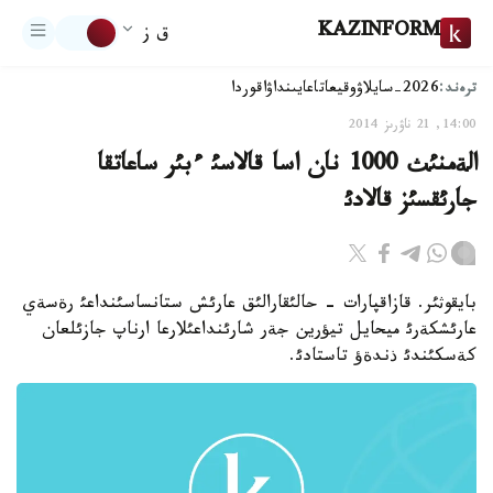
KAZINFORM
ق ز
ترەند:
2026-سايلاۋ
وقيعا
تاعايىنداۋ
اقوردا
14:00, 21 ناۋرىز 2014
الةمنئث 1000 نان اسا قالاسئ ءبئر ساعاتقا
جارئقسئز قالادئ
بايقوثئر. قازاقپارات - حالئقارالئق عارئش ستانساسئنداعئ رةسةي
عارئشكةرئ ميحايل تيؤرين جةر شارئنداعئلارعا ارناپ جازئلعان
كةسكئندئ ذندةؤ تاستادئ.