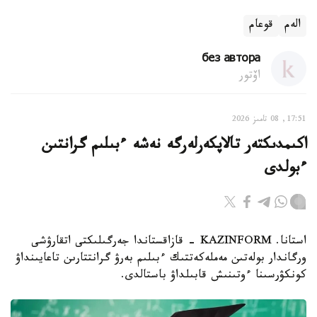
الەم
قوعام
без автора
اۆتور
17:51, 08 تامىز 2026
اكىمدىكتەر تالاپكەرلەرگە نەشە ءبىلىم گرانتىن
ءبولدى
استانا. KAZINFORM - قازاقستاندا جەرگىلىكتى اتقارۋشى
ورگاندار بولەتىن مەملەكەتتىك ءبىلىم بەرۋ گرانتتارىن تاعايىنداۋ
كونكۋرسىنا ءوتىنىش قابىلداۋ باستالدى.