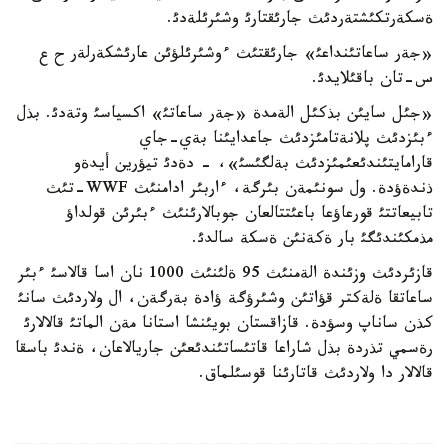
ةسكةرتكئشتةردئث جارئقتارئ وشئرئلةدئ.
«جةر ساعاتئنداعئ» جارئقتئث ءوشئرئلؤئن عارئشكةرلةر ح ع
س-تان باقئلايدئ.
«جئل سايئن بذكئل الةمدة «جةر ساعاتئ» اكسياسئ وتةدئ. بذل
ءبئزدئث پلانةتامئزدئث جاعدايئنا بةي-جاي
قارامايتئندئعئمئزدئث بةلگئسئ»، - دةدئ تيؤرين أيدةو
ذندةؤدة. ول سونئمةن بئرگة، ءاربئر ادامنئث WWF-تئث
تابيعاتتئ قورعاؤعا باعئتتالعان جوبالارئنئث ءبئرئن قولداؤ
مذمكئندئگئ بار ةكةنئن ةسكة سالدئ.
قازئردئث وزئندة الةمنئث 95 ةلئنئث 1000 نان اسا قالاسئ ءبئر
ساعاتقا ةلةكتر قؤاتئن وشئرؤگة ؤادة بةرگةن، ال ولاردئث سانئ
كذن ساناپ وسؤدة. قازاقستان بويئنشا استانا مةن الماتئ قالالارئ
رةسمي تذردة بذل شاراعا قاتئساتئندئعئن جاريالاعان، ةندئ باسقا
قالالار دا ولاردئث قاتارئنا قوسئلماق.