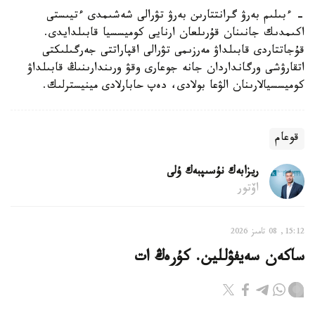
- ءبىلىم بەرۋ گرانتتارىن بەرۋ تۋرالى شەشىمدى ءتيىستى
اكىمدىك جانىنان قۇرىلعان ارنايى كوميسسيا قابىلدايدى.
قۇجاتتاردى قابىلداۋ مەرزىمى تۋرالى اقپاراتتى جەرگىلىكتى
اتقارۋشى ورگانداردان جانە جوعارى وقۋ ورىندارىنىڭ قابىلداۋ
كوميسسيالارىنان الۋعا بولادى، دەپ حابارلادى مينيسترلىك.
قوعام
ريزابەك نۇسىپبەك ۇلى
اۆتور
15:12, 08 تامىز 2026
ساكەن سەيفۋللين. كۇرەڭ ات