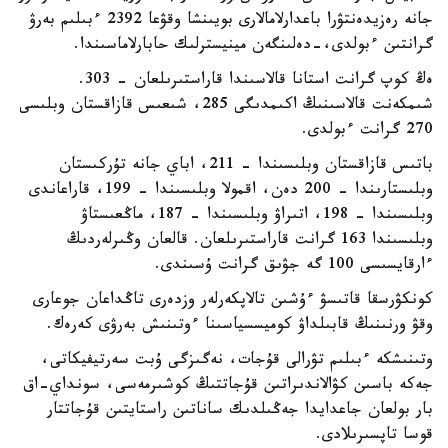
جانە رەزيدەنتۋرا باعدارلامالارى بويىنشا وقۋعا 2392 ءبىلىم بەرۋ
گرانتىن ءبولدى،-دەلىنگەن مينيسترلىك حابارلاماسىندا.
ەڭ كوپ گرانت استانا قالاسىندا قاراستىرىلعان - 303.
شىمكەنت قالاسىنىڭ اكىمدىگى 285، شىعىس قازاقستان وبلىسى
270 گرانت ءبولدى.
باتىس قازاقستان وبلىسىندا – 211، اباي جانە تۇركىستان
وبلىستارىندا – 200 دەن، اقمولا وبلىسىندا – 199، قاراعاندى
وبلىسىندا – 198، اتىراۋ وبلىسىندا – 187، ماڭعىستاۋ
وبلىسىندا 163 گرانت قاراستىرىلعان. قالعان وڭىرلەردىڭ
ءارقايسىسى 100 گە جۋىق گرانت ۇسىندى.
كونكۋرسقا قاتىسۋ ءۇشىن تالاپكەرلەر وزدەرى تاڭداعان جوعارى
وقۋ ورنىنىڭ قابىلداۋ كوميسسياسىنا ءوتىنىش بەرۋى كەرەك.
وتىنىشكە ءبىلىم تۋرالى قۇجات، نەگىزگى ۇبت سەرتيفيكاتى،
جەكە باسىن كۋالاندىراتىن قۇجاتتىڭ كوشىرمەسى، سونداي-اق
بار بولعان جاعدايدا جەڭىلدىك ساناتىن راستايتىن قۇجاتتار
قوسا تاپسىرىلادى.