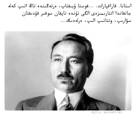
استانا. قازاقپارات. ...قوستا ۇيىقتاپ، ەرتەڭىندە تاڭ اتىپ كەلە
جاتقاندا اتتارىمىزدى الگى تۇندە تاپقان سوقىر قۇدىقتان
سۋارىپ، وتتاتىپ الىپ، ەرلەدىك...
Фото: novoetv.kz
مەنىڭ اتىم ءشول وتىنا، ءشول سۋىنا ۇيرەنبەگەن ات، قاباقتارى