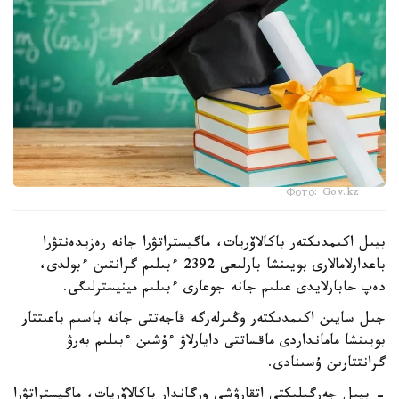
Фото: Gov.kz
بيىل اكىمدىكتەر باكالاۆريات، ماگيستراتۋرا جانە رەزيدەنتۋرا
باعدارلامالارى بويىنشا بارلىعى 2392 ءبىلىم گرانتىن ءبولدى،
دەپ حابارلايدى عىلىم جانە جوعارى ءبىلىم مينيسترلىگى.
جىل سايىن اكىمدىكتەر وڭىرلەرگە قاجەتتى جانە باسىم باعىتتار
بويىنشا مامانداردى ماقساتتى دايارلاۋ ءۇشىن ءبىلىم بەرۋ
گرانتتارىن ۇسىنادى.
- بيىل جەرگىلىكتى اتقارۋشى ورگاندار باكالاۆريات، ماگيستراتۋرا