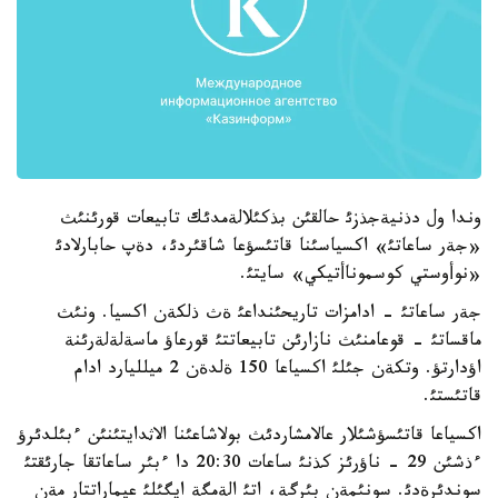
وندا ول دذنيةجذزئ حالقئن بذكئلالةمدئك تابيعات قورئنئث
«جةر ساعاتئ» اكسياسئنا قاتئسؤعا شاقئردئ، دةپ حابارلادئ
«نوأوستي كوسموناأتيكي» سايتئ.
جةر ساعاتئ - ادامزات تاريحئنداعئ ةث ذلكةن اكسيا. ونئث
ماقساتئ - قوعامنئث نازارئن تابيعاتتئ قورعاؤ ماسةلةلةرئنة
اؤدارتؤ. وتكةن جئلئ اكسياعا 150 ةلدةن 2 ميلليارد ادام
قاتئستئ.
اكسياعا قاتئسؤشئلار عالامشاردئث بولاشاعئنا الاثدايتئنئن ءبئلدئرؤ
ءذشئن 29 - ناؤرئز كذنئ ساعات 20:30 دا ءبئر ساعاتقا جارئقتئ
سوندئرةدئ. سونئمةن بئرگة، اتئ الةمگة ايگئلئ عيماراتتار مةن