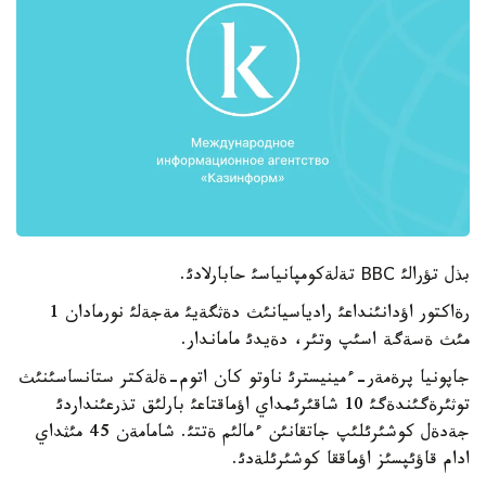
بذل تؤرالئ ВВС تةلةكومپانياسئ حابارلادئ.
رةاكتور اؤدانئنداعئ رادياسيانئث دةثگةيئ مةجةلئ نورمادان 1
مئث ةسةگة اسئپ وتئر، دةيدئ ماماندار.
جاپونيا پرةمةر-ءمينيسترئ ناوتو كان اتوم-ةلةكتر ستانساسئنئث
توثئرةگئندةگئ 10 شاقئرئمداي اؤماقتاعئ بارلئق تذرعئنداردئ
جةدةل كوشئرئلئپ جاتقانئن ءمالئم ةتتئ. شامامةن 45 مئثداي
ادام قاؤئپسئز اؤماققا كوشئرئلةدئ.