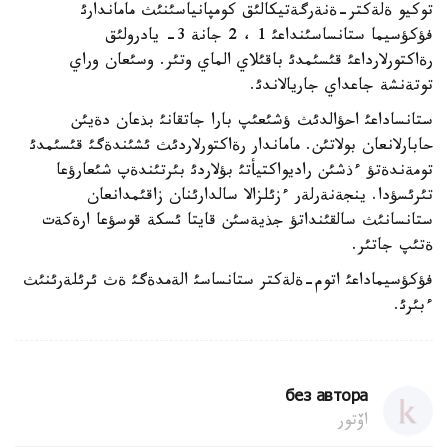
توكيو ةلةكتر-ةنةرگةتيكالئق كومپانياسئنئث ماماندارئ
فؤكؤسيما ستانساسئنداعئ 1 ، 2 جانة 3- يادرولئق
رةاكتورلارداعئ قئسئمدئ باقئلاي الماي وتئر. وسئعان وراي
توتةنشة جاعداي جاريالاندئ.
ستانساداعئ احؤالدئث ؤشئعئپ بارا جاتقانئ بذعان دةيئن
حابارلانعان بولاتئن. ماماندار رةاكتورلاردئث ئشئندةگئ قئسئمدئ
تومةندةتؤ ءذشئن راديواكتيأتئ بؤلاردئ بئرتئندةپ شئعارؤعا
تئرئسؤدا. ينجةنةرلةر ءزئلزالا سالدارئنان زاقئمدانعان
ستانسانئث سالقئنداتؤ جذيةسئن قايتا ئسكة قوسؤعا ارةكةت
ةتئپ جاتئر.
فؤكؤسيماداعئ اتوم-ةلةكتر ستانساسئ الةمدةگئ ةث ئرئلةرئنئث
ءبئرئ.
без автора
اۆتور