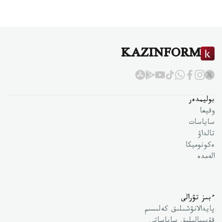
KAZINFORM
بوليمدەر
وقيعا
ساياسات
تالداۋ
ەكونوميكا
الەمدە
ءبىز تۋرالى
پايدالانۋشىلىق كەلىسىم
قۇپىيالىلىق ساياساتى