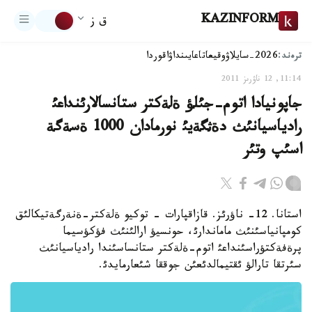
KAZINFORM
ق ز
ترەند:
2026-سايلاۋ
وقيعا
تاعايىنداۋ
اقوردا
11:14, 12 ناۋرىز 2011
جاپونيادا اتوم-جئلؤ ةلةكتر ستانسالارئنداعئ
رادياسيانئث دةثگةيئ نورمادان 1000 ةسةگة
اسئپ وتئر
استانا. 12- ناؤرئز. قازاقپارات - توكيو ةلةكتر-ةنةرگةتيكالئق
كومپانياسئنئث ماماندارئ، حونسيؤ ارالئنئث فؤكؤسيما
پرةفةكتؤراسئنداعئ اتوم-ةلةكتر ستانساسئندا رادياسيانئث
سئرتقا تارالؤ ئقتيمالدئعئن جوققا شئعارمايدئ.