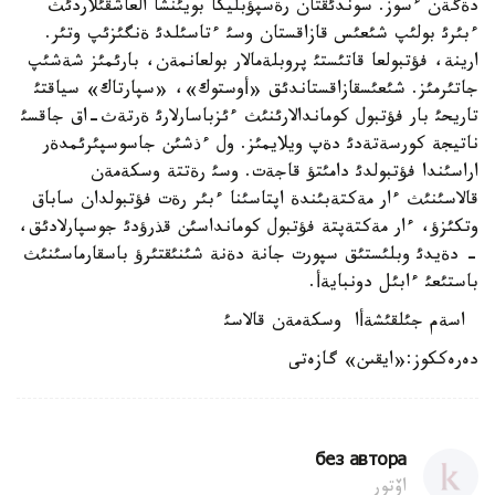
دةگةن ءسوز. سوندئقتان رةسپؤبليكا بويئنشا العاشقئلاردئث
ءبئرئ بولئپ شئعئس قازاقستان وسئ ءتاسئلدئ ةنگئزئپ وتئر.
ارينة، فؤتبولعا قاتئستئ پروبلةمالار بولعانمةن، بارئمئز شةشئپ
جاتئرمئز. شئعئسقازاقستاندئق «أوستوك»، «سپارتاك» سياقتئ
تاريحئ بار فؤتبول كوماندالارئنئث ءئزباسارلارئ ةرتةث-اق جاقسئ
ناتيجة كورسةتةدئ دةپ ويلايمئز. ول ءذشئن جاسوسپئرئمدةر
اراسئندا فؤتبولدئ دامئتؤ قاجةت. وسئ رةتتة وسكةمةن
قالاسئنئث ءار مةكتةبئندة اپتاسئنا ءبئر رةت فؤتبولدان ساباق
وتكئزؤ، ءار مةكتةپتة فؤتبول كومانداسئن قذرؤدئ جوسپارلادئق،
- دةيدئ وبلئستئق سپورت جانة دةنة شئنئقتئرؤ باسقارماسئنئث
باستئعئ ءابئل دونبايةأ.
اسةم جئلقئشةأا وسكةمةن قالاسئ
دەرەككوز:«ايقىن» گازەتى
без автора
اۆتور