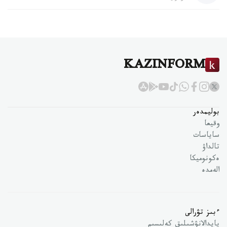
KAZINFORM
بوليمدەر
وقيعا
ساياسات
تالداۋ
ەكونوميكا
الەمدە
ءبىز تۋرالى
پايدالانۋشىلىق كەلىسىم