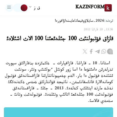
KAZINFORM
ق ز
ترەند:
2026-سايلاۋ
وقيعا
تاعايىنداۋ
اقوردا
13:36, 10 قاراشا 2012
قازاق فؤتبولنئث 100 جئلدئعئنا 100 الاث اشئلادئ
استانا. 10 - قاراشا. قازاقپارات - ةلئمئزدة بذقارالئق سپورت
تذرلةرئن دامئتؤعا دا اسا زور كوثئل ءبولئنئپ وتئر. سونئث
ئشئندة فؤتبول دا بار. الةم چةمپيوناتتارئنا قازاقستاندئق فؤتبول
كوماندالارئ قاتئسقانئمةن، ناتيجة قؤانتارلئق ةمةس ةكةندئگئ
نةشة مارتة ايتئلئپ كةلةدئ. 2013 - جئلئ - قازاقستاندئق
فؤتبولدئث 100 جئلدئعئ اتالئپ وتئلةدئ. فؤتبولدئث وتانئ -
سةمةي قالاسئ.