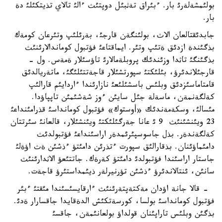
بولئمشةلةرئ بار. ءبئراق تةثبئل دوپتئث ءالئ تالاي تذيتكئلئ دة
بار.
جابدئقتالعان الاث، بولئنگةن قارجئ، بةرئلئپ وتئرعان كومةك
بذگئندة ازدئق ةتئپ وتئر. ايماقتاعئ فؤتبول كوماندالارئنئث
بذگئنگئ تاثدا وزئندئك پروبلةمالارئ تاؤسئلار ةمةس. ول -
قارجئلاندئرؤ، بئلئكتئ سپورتشئلار قاجةتتئلئگئ، ماتةريالدئق
قامتاماسئزدئق وبلئس باسشئلئعئ نازارئندا ءاردايئم قارالئپ
كةلگةنمةن، ماسةلة جئل سايئن ءوز شةشئمئن تاپپاؤدا.
مئسالئ، وسكةمةندئك «أوستوك» فؤتبول كومانداسئ قذرامئنداعئ
23 ويئنشئنئث 9 ئ عانا جةرگئلئكتئ ويئنشئلار، قالعانئ سئرتتان
كةلگةندةر. بذل جاسوسپئرئمدةر اراسئنداعئ فؤتبولدئث
دامئماؤئنان. بذقارالئق سپورت ءتذرئن دامئتؤ ءذشئن ةث اؤةلئ
جاستار اراسئندا فؤتبولدئ دامئتؤ كةرةك. جاتتئعؤ الاثدارئنئث
سانئن، ئنتالاندئرؤ ءذشئن تؤرنيرلةر ذيئمداستئرؤ قاجةت.
- قالا جانة اؤدان مةكتةپتةرئنئث ءارقايسئسئندا مئقتئ ءبئر
فؤتبول كومانداسئ بولسا، كورسةتكئش الدةقايدا جاقسارار ةدئ.
بذگئن وبلئس تاراپئنان قولداؤ بولعانئمةن، جاقسئ