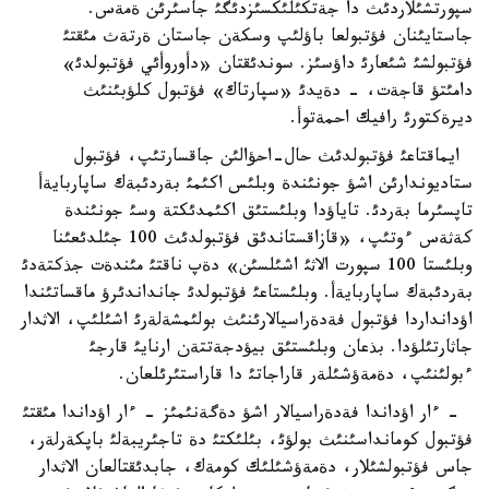
سپورتشئلاردئث دا جةتكئلئكسئزدئگئ جاسئرئن ةمةس.
جاستايئنان فؤتبولعا باؤلئپ وسكةن جاستان ةرتةث مئقتئ
فؤتبولشئ شئعارئ داؤسئز. سوندئقتان «دأوروأئي فؤتبولدئ»
دامئتؤ قاجةت، - دةيدئ «سپارتاك» فؤتبول كلؤبئنئث
ديرةكتورئ رافيك احمةتوأ.
ايماقتاعئ فؤتبولدئث حال-احؤالئن جاقسارتئپ، فؤتبول
ستاديوندارئن اشؤ جونئندة وبلئس اكئمئ بةردئبةك ساپاربايةأ
تاپسئرما بةردئ. تاياؤدا وبلئستئق اكئمدئكتة وسئ جونئندة
كةثةس ءوتئپ، «قازاقستاندئق فؤتبولدئث 100 جئلدئعئنا
وبلئستا 100 سپورت الاثئ اشئلسئن» دةپ ناقتئ مئندةت جذكتةدئ
بةردئبةك ساپاربايةأ. وبلئستاعئ فؤتبولدئ جانداندئرؤ ماقساتئندا
اؤدانداردا فؤتبول فةدةراسيالارئنئث بولئمشةلةرئ اشئلئپ، الاثدار
جاثارتئلؤدا. بذعان وبلئستئق بيؤدجةتتةن ارنايئ قارجئ
ءبولئنئپ، دةمةؤشئلةر قاراجاتئ دا قاراستئرئلعان.
- ءار اؤداندا فةدةراسيالار اشؤ دةگةنئمئز - ءار اؤداندا مئقتئ
فؤتبول كومانداسئنئث بولؤئ، بئلئكتئ دة تاجئريبةلئ باپكةرلةر،
جاس فؤتبولشئلار، دةمةؤشئلئك كومةك، جابدئقتالعان الاثدار