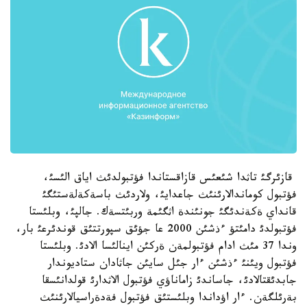
قازئرگئ تاثدا شئعئس قازاقستاندا فؤتبولدئث اياق الئسئ،
فؤتبول كوماندالارئنئث جاعدايئ، ولاردئث باسةكةلةستئگئ
قانداي ةكةندئگئ جونئندة اثگئمة وربئتسةك. جالپئ، وبلئستا
فؤتبولدئ دامئتؤ ءذشئن 2000 عا جؤئق سپورتتئق قوندئرعئ بار،
وندا 37 مئث ادام فؤتبولمةن ةركئن اينالئسا الادئ. وبلئستا
فؤتبول ويئنئ ءذشئن ءار جئل سايئن جاثادان ستاديوندار
جابدئقتالادئ، جاساندئ زاماناؤي فؤتبول الاثدارئ قولدانئسقا
بةرئلگةن. ءار اؤداندا وبلئستئق فؤتبول فةدةراسيالارئنئث