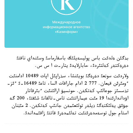
بذگئن ةلدئث باس پوليسةيلئك باسقارماسئ وسئنداي ناقتئ
دةرةكتةر كةلتئردئ، حابارلايدئ يتار-ت ا س س.
ولاردئث سوثعئ دةرةگئ بويئنشا، سذراپئل اپات 10489 ادامنئث
ءومئرئن قيعان. 777 2 ادام جاراقات السا، تاعئ 16489-ئ ءئز-
تذسسئز جوعالئپ كةتكةن. حونسيؤ ارالئنئث ءبئرقاتار
اؤداندارئندا 19 مئث عيماراتتئث تاس-تالقانئ شئقتئ، 200 گة
جؤئق يةلئكتةگئ ذيلةر تولئعئمةن جانئپ كةتكةن. 2 مئثنان
استام جول توسةمدةرئنئث تةلئمدةرئ قاتتئ زاقئمداندئ.