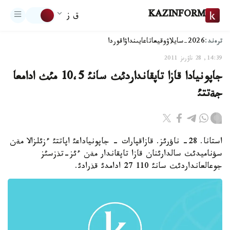
KAZINFORM
ق ز
ترەند:
2026-سايلاۋ
وقيعا
تاعايىنداۋ
اقوردا
14:39, 28 ناۋرىز 2011
جاپونيادا قازا تاپقانداردئث سانئ 10،5 مئث ادامعا
جةتتئ
استانا. 28- ناؤرئز. قازاقپارات - جاپونياداعئ اپاتتئ ءزئلزالا مةن
سؤناميدئث سالدارئنان قازا تاپقاندار مةن ءئز-تذزسئز
جوعالعانداردئث سانئ 110 27 ادامدئ قذرادئ.