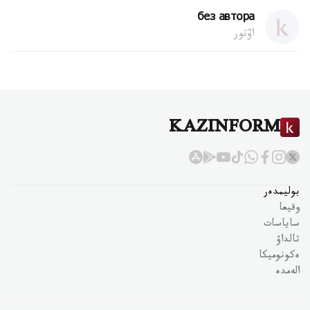
без автора
اۆتور
KAZINFORM
بوليمدەر
وقيعا
ساياسات
تالداۋ
ەكونوميكا
الەمدە