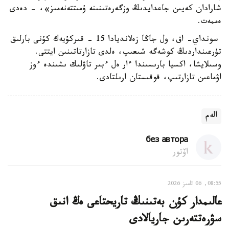
شارادان كەيىن جاعدايدىڭ وزگەرەتىنىنە ۇمىتتەنەمىز»، - دەدى
ەممەت.
سونداي- اق، ول جاڭا زەلانديادا 15 - قىركۇيەك كۇنى بارلىق
تۇرعىنداردىڭ كوشەگە شىعىپ، ەلدى تازارتاتىنىن ايتتى.
وسىلايشا، اكسيا بارىسىندا ءار ەل ءبىر تاۋلىك ىشىندە ءوز
اۋماعىن تازارتىپ، قوقىستان ارىلتادى.
الەم
без автора
اۆتور
08:55, 06 تامىز 2026
عالىمدار كۇن بەتىنىڭ تاريحتاعى ەڭ انىق
سۋرەتتەرىن جاريالادى