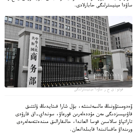
ساۋدا مينيسترلىگى حابارلادى.
فوتو: ق ح ر ساۋدا مينيسترلىگى
ۆەدومستۆونىڭ مالىمەتىنشە، بۇل شارا قىتايدىڭ ۇلتتىق
قاۋىپسىزدىگى مەن مۇددەلەرىن قورعاۋ، سونداي-اق قارۋدى
تاراتپاۋ سالاسىن قوسا العاندا، حالىقارالىق مىندەتتەمەلەردى
ورىنداۋ ماقساتىندا قابىلدانعان.