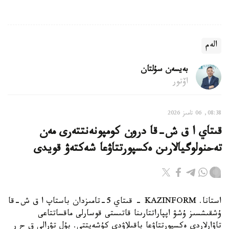
الەم
بەيسەن سۇلتان
اۆتور
08:38, 06 تامىز 2026
قىتاي ا ق ش-قا درون كومپونەنتتەرى مەن
تەحنولوگيالارىن ەكسپورتتاۋعا شەكتەۋ قويدى
استانا. KAZINFORM - قىتاي 5-تامىزدان باستاپ ا ق ش-قا
ۇشقىشسىز ۇشۋ اپپاراتتارىنا قاتىستى قوسارلى ماقساتتاعى
تاۋارلاردى ەكسپورتتاۋعا باقىلاۋدى كۇشەيتتى. بۇل تۋرالى ق ح ر