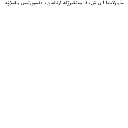
حابارلامادا ا ق ش-قا جەتكىزۋگە ارنالعان، ەكسپورتتىق باقىلاۋعا
جاتاتىن قوسارلى ماقساتتاعى تاۋارلار تىزىمىنە ەنگىزىلگەن
دروندار، ولاردىڭ نەگىزگى كومپونەنتتەرى مەن ءتيىستى
تەحنولوگيالارى ءاربىر جاعدايدا جەكە-جەكە مۇقيات قارالاتىنى
ايتىلعان.
قابىلدانعان شەشىمگە سايكەس، بۇل ساناتتاعى تاۋارلاردى
ەكسپورتتاۋعا ليتسەنزيا الۋ ءراسىمىن جەڭىلدەتۋ شارالارى
قولدانىلمايدى.
ەسكە سالايىق، بۇعان دەيىن قىتاي ا ق ش-تىڭ 56
كومپانياسىنا ساۋدا بويىنشا شەكتەۋ ەنگىزگەن ەدى.
سىرتقى ساياسات
الەم
بەيسەن سۇلتان
اۆتور