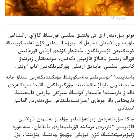
فوتو: AP
فوتو سۋرەتتەر ا ق ش ۇلتتىق عىلىمي قورىنىڭ گاۆاي ارالىنداعى
ماۋيدە ورنالاسقان دەنيەل ك. ينوۋە اتىنداعى كۇن تەلەسكوپىنىڭ
كومەگىمەن تۇسىرىلگەن. ماماندار كۇندى ارنايى قورعانىس
قۇرالدارىنسىز باقىلاۋ قاۋىپتى ەكەنىن، سوندىقتان زەرتتەۋ
كاسىبي عىلىمي جابدىق ارقىلى جۇرگىزىلگەنىن اتاپ ءوتتى.
باستاپقىدا ءتۇسىرىلىم تەلەسكوپتىڭ مۇمكىندىكتەرىن سىناۋ جانە
جابدىقتارىن باپتاۋ ماقساتىندا جۇرگىزىلگەن. الايدا دەرەكتەردى
تالداۋ بارىسىندا عالىمدار كۇننىڭ سىرتقى جارقىن قابىعىنىڭ
تاريحتاعى ەڭ جوعارى اجىراتىمدىلىقتاعى سۋرەتتەرىن العانىن
انىقتادى.
جاڭا سۋرەتتەردەن زەرتتەۋشىلەر جۇلدىز بەتىمەن تارالاتىن
قاۋىرسىن ءتارىزدى ەرەكشە قۇرىلىمداردى بايقاعان. ستەنفورد
ۋنيۆەرسيتەتىنىڭ كۇن فيزيگى جۋيجۋ چەننىڭ ايتۋىنشا، بۇل