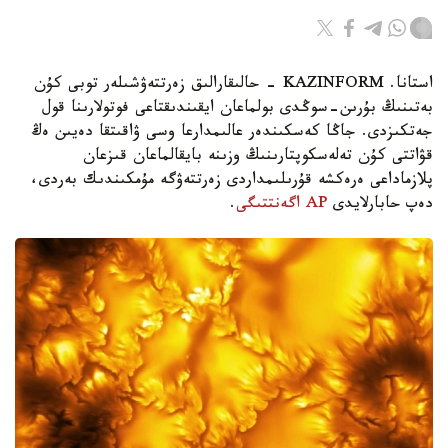
استانا. KAZINFORM - حالىقارالىق زەرتتەۋشىلەر توبى كۇن
بەتىنىڭ بۇرىن-سوڭدى بولماعان ايقىندىقتاعى فوتولارىنا قول
جەتكىزدى. جاڭا كەسكىندەر عالىمدارعا وسى ۋاقىتقا دەيىن ەڭ
قۋاتتى كۇن تەلەسكوپتارىنىڭ وزىنە بايقالماعان قىزعان
پلازماداعى ەرەكشە قۇرىلىمداردى زەرتتەۋگە مۇمكىندىك بەردى،
دەپ حابارلايدى
AP اگەنتتىگى
.