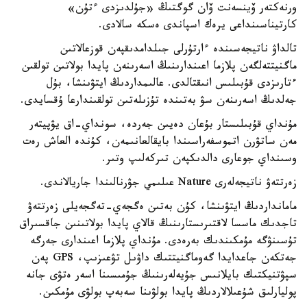
ورنەكتەر ۆينسەنت ۆان گوگتىڭ «جۇلدىزدى ءتۇن»
كارتيناسىنداعى يرەك اسپاندى ەسكە سالادى.
تالداۋ ناتيجەسىندە ءارتۇرلى جىلدامدىقپەن قوزعالاتىن
ماگنيتتەلگەن پلازما اعىندارىنىڭ اسەرىنەن پايدا بولاتىن تولقىن
ءتارىزدى قۇبىلىس انىقتالدى. عالىمداردىڭ ايتۋىنشا، بۇل
جەلدىڭ اسەرىنەن سۋ بەتىندە تۇزىلەتىن تولقىندارعا ۇقسايدى.
مۇنداي قۇبىلىستار بۇعان دەيىن جەردە، سونداي-اق يۋپيتەر
مەن ساتۋرن اتموسفەراسىندا بايقالعانىمەن، كۇندە العاش رەت
وسىنداي جوعارى دالدىكپەن تىركەلىپ وتىر.
زەرتتەۋ ناتيجەلەرى Nature عىلىمي جۋرنالىندا جاريالاندى.
مامانداردىڭ ايتۋىنشا، كۇن بەتىن ەگجەي-تەگجەيلى زەرتتەۋ
تاجدىك ماسسا لاقتىرىستارىنىڭ قالاي پايدا بولاتىنىن جاقسىراق
تۇسىنۋگە مۇمكىندىك بەرەدى. مۇنداي پلازما اعىندارى جەرگە
جەتكەن جاعدايدا گەوماگنيتتىك داۋىل تۋعىزىپ، GPS پەن
سپۋتنيكتىك بايلانىس جۇيەلەرىنىڭ جۇمىسىنا اسەر ەتۋى جانە
پوليارلىق شۇعىلالاردىڭ پايدا بولۋىنا سەبەپ بولۋى مۇمكىن.