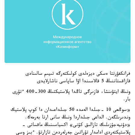
فرانكفۋرتتا ەسكى ديزەلدى كولىكتەرگە تىيىم سالىنادى
قازاقستاننىڭ 5 قالاسىندا اۋا ساپاسى ناشارلايدى
ونىڭ ايتۋىنشا، قازىرگى تاڭدا پلاستيكتىڭ 300-400 ءتۇرى
بار.
«سوڭعى 10 -جىلدا الەمدە 50 جىلداعىدان دا كوپ پلاستيك
وندىرىلگەن. الداعى جىلداردا ونىڭ سانى ارتا بەرمەك.
«دۇنيەجۇزىلىك تازالىق كۇنى» اكسياسىنىڭ ماقساتى -
پلاستيكتەردى ادامدار تۇراتىن جەرلەردەن تازارتۋ. ءبىز وسى