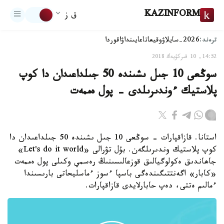
KAZINFORM
ق ز
ترەند:
2026-سايلاۋ
وقيعا
تاعايىنداۋ
اقوردا
14:52, 10 قىركۇيەك 2018
سوڭعى 10 جىل ىشىندە 50 جىلداعىدان دا كوپ
پلاستيك ءوندىرىلدى - پول ەممەت
استانا. قازاقپارات - سوڭعى 10 جىل ىشىندە 50 جىلداعىدان دا
كوپ پلاستيك وندىرىلگەن. بۇل تۋرالى «Let's do it world»
جاھاندىق ەكولوگيالىق قوزعالىسىنىڭ رەسمي وكىلى پول ەممەت
«كابار» اگەنتتىگىندەگى باسپا ءسوز ءماسليحاتى بارىسىندا
ءمالىم ەتتى، دەپ حابارلايدى قازاقپارات.