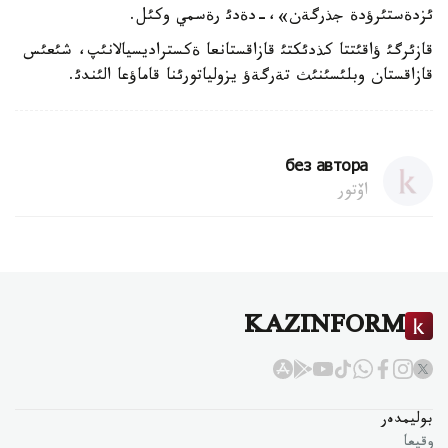
ئزدةستئرؤدة جذرگةن»،-دةدئ رةسمي وكئل.
قازئرگئ ؤاقئتتا كذدئكتئ قازاقستانعا ةكستراديسيالانئپ، شئعئس
قازاقستان وبلئسئنئث تةرگةؤ يزولياتورئنا قاماؤعا الئندئ.
без автора
اۆتور
KAZINFORM
بوليمدەر
وقيعا