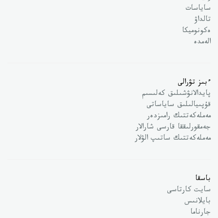
ساياسات
تالداۋ
ەكونوميكا
الەمدە
ءبىز تۋرالى
پايدالانۋشىلىق كەلىسىم
قۇپىيالىلىق ساياساتى
مەملەكەتتىك رامىزدەر
جەمقورلىققا قارسى شارالار
مەملەكەتتىك ساتىپ الۋلار
باسقا
سايت كارتاسى
بايلانىس
جارناما