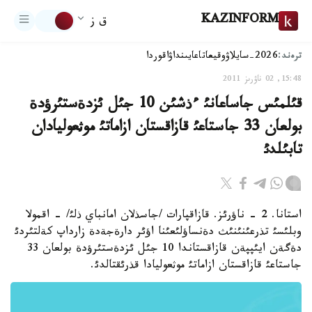
KAZINFORM
ق ز
ترەند:
2026-سايلاۋ
وقيعا
تاعايىنداۋ
اقوردا
15:48, 02 ناۋرىز 2011
قئلمئس جاساعانئ ءذشئن 10 جئل ئزدةستئرؤدة
بولعان 33 جاستاعئ قازاقستان ازاماتئ موثعوليادان
تابئلدئ
استانا. 2 - ناؤرئز. قازاقپارات /جاسذلان امانباي ذلئ/ - اقمولا
وبلئسئ تذرعئنئنئث دةنساؤلئعئنا اؤئر دارةجةدة زارداپ كةلتئردئ
دةگةن ايئپپةن قازاقستاندا 10 جئل ئزدةستئرؤدة بولعان 33
جاستاعئ قازاقستان ازاماتئ موثعوليادا قذرئقتالدئ.