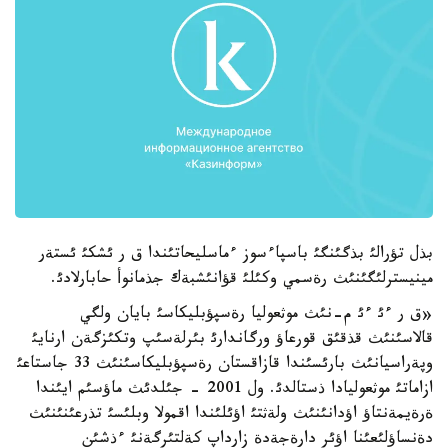
بذل تؤرالئ بذگئنگئ باسپاءسوز ءماسليحاتئندا ق ر ئشكئ ئستةر
مينيسترلئگئنئث رةسمي وكئلئ قؤانئشبةك جذمانوأ حابارلادئ.
«ق ر ءئ ءئ م-نئث موثعوليا رةسپؤبليكاسئ بايان ولگي
قالاسئنئث قذقئق قورعاؤ ورگاندارئ بئرلةسئپ وتكئزگةن ارنايئ
وپةراسيانئث بارئسئندا قازاقستان رةسپؤبليكاسئنئث 33 جاستاعئ
ازاماتئ موثعوليادا ذستالدئ. ول 2001 - جئلدئث ماؤسئم ايئندا
ةرةيمةنتاؤ اؤدانئنئث ولةثتئ اؤئلئندا اقمولا وبلئسئ تذرعئنئنئث
دةنساؤلئعئنا اؤئر دارةجةدة زارداپ كةلتئرگةنئ ءذشئن