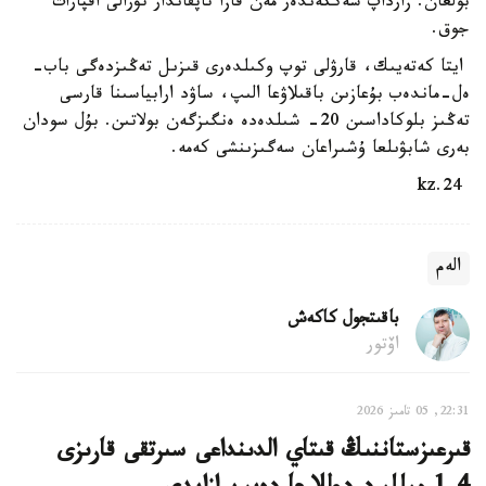
بولعان. زارداپ شەككەندەر مەن قازا تاپقاندار تۋرالى اقپارات
جوق.
ايتا كەتەيىك، قارۋلى توپ وكىلدەرى قىزىل تەڭىزدەگى باب-
ەل-ماندەب بۇعازىن باقىلاۋعا الىپ، ساۋد ارابياسىنا قارسى
تەڭىز بلوكاداسىن 20- شىلدەدە ەنگىزگەن بولاتىن. بۇل سودان
بەرى شابۋىلعا ۇشىراعان سەگىزىنشى كەمە.
24.kz
الەم
باقىتجول كاكەش
اۆتور
22:31, 05 تامىز 2026
قىرعىزستاننىڭ قىتاي الدىنداعى سىرتقى قارىزى