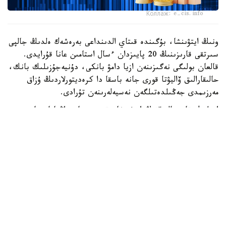
Коллаж: e-cis.info
ونىڭ ايتۋىنشا، بۇگىندە قىتاي الدىنداعى بەرەشەك ەلدىڭ جالپى
سىرتقى قارىزىنىڭ 20 پايىزدان ءسال استامىن عانا قۇرايدى.
قالعان بولىگى نەگىزىنەن ازيا دامۋ بانكى، دۇنيەجۇزىلىك بانك،
حالىقارالىق ۆاليۋتا قورى جانە باسقا دا كرەديتورلاردىڭ ۇزاق
مەرزىمدى جەڭىلدەتىلگەن نەسيەلەرىنەن تۇرادى.
ادىلبەك قاسىماليەۆتىڭ ايتۋىنشا، قىرعىزستان زاڭناماسىنا
سايكەس مەملەكەتتىك قارىزدىڭ جالپى ىشكى ونىمگە
شاققانداعى ۇلەسى 60 پايىزدان اسپاۋى ءتيىس. الايدا
پرەزيدەنت سادىر جاپاروۆتىڭ تاپسىرماسىمەن بۇل شەك 50 پايىز
دەڭگەيىندە بەلگىلەنگەن.
قازىرگى ۋاقىتتا قىرعىزستاننىڭ مەملەكەتتىك قارىزى ج ءى و-
ءنىڭ 42 پايىزىن، ال سىرتقى قارىزى 22 پايىزىن قۇرايدى. ەل
بيلىگى سىرتقى قارىز كولەمىن ازايتىپ، ىشكى قارىزدى كەزەڭ-
كەزەڭىمەن ۇلعايتۋ ساياساتىن ۇستانىپ وتىر. بۇعان دەيىن