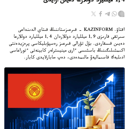
1,4 ميلليرد دوللارعا دەيىن ازايدى
اقتاۋ. KAZINFORM - قىرعىزستاننىڭ قىتاي الدىنداعى
سىرتقى قارىزى 1,9 ميلليارد دوللاردان 1,4 ميلليارد دوللارعا
دەيىن قىسقاردى. بۇل تۋرالى قىرعىز رەسپۋبليكاسى پرەزيدەنتى
اكىمشىلىگىنىڭ باسشىسى ءارى مينيسترلەر كابينەتى ءتوراعاسى
ادىلبەك قاسىماليەۆ مالىمدەدى، دەپ حابارلايدى كابار.