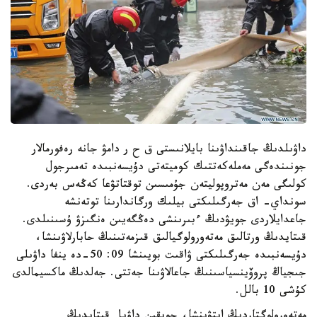
داۋىلدىڭ جاقىنداۋىنا بايلانىستى ق ح ر دامۋ جانە رەفورمالار
جونىندەگى مەملەكەتتىك كوميتەتى دۇيسەنبىدە تەمىرجول
كولىگى مەن مەتروپوليتەن جۇمىسىن توقتاتۋعا كەڭەس بەردى.
سونداي- اق جەرگىلىكتى بيلىك ورگاندارىنا توتەنشە
جاعدايلاردى جويۋدىڭ ءبىرىنشى دەڭگەيىن ەنگىزۋ ۇسىنىلدى.
قىتايدىڭ ورتالىق مەتەورولوگيالىق قىزمەتىنىڭ حابارلاۋىنشا،
دۇيسەنبىدە جەرگىلىكتى ۋاقىت بويىنشا 09: 50-دە ينفا داۋىلى
جىجياڭ پروۆينسياسىنىڭ جاعالاۋىنا جەتتى. جەلدىڭ ماكسيمالدى
كۇشى 10 بالل.
مەتەورولوگتاردىڭ ايتۋىنشا، جويقىن داۋىل قىتايدىڭ