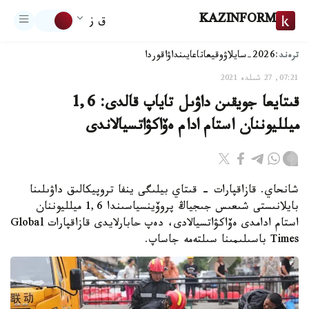
KAZINFORM
ق ز
ترەند:
2026-سايلاۋ
وقيعا
تاعايىنداۋ
اقوردا
07:21, 27 شىلدە 2021
قىتايعا جويقىن داۋىل تاياپ قالدى: 1,6
ميلليوننان استام ادام ەۆاكۋاتسيالاندى
شانحاي. قازاقپارات - قىتاي بيلىگى ينفا تروپيكالىق داۋىلىنا
بايلانىستى شىعىس جىجياڭ پروۆينسياسىندا 1,6 ميلليوننان
استام ادامدى ەۆاكۋاتسيالادى، دەپ حابارلايدى قازاقپارات Global
Times باسىلىمىنا سىلتەمە جاساپ.