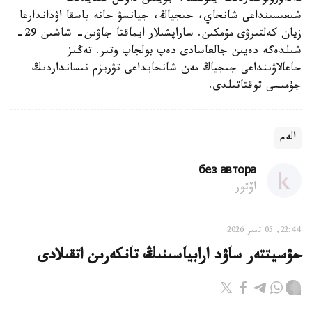
شىعىسىنداعى شانحاي، جىجياڭ، جيانسۋ جانە باسقا اۋداندارعا
زيان كەلتىرۋى مۇمكىن. ساراپشىلار ايماقتا جاۋىن- شاشىن 29-
شىلدەگە دەيىن جالعاسادى دەپ بولجاپ وتىر. تەڭىز
جاعالاۋىنداعى جىجياڭ مەن شانحايداعى تۋريزم نىسانداردىڭ
جۇمىسى توقتاتىلدى.
الەم
без автора
اۆتور
22:44, 05 تامىز 2026
حۋسيتتەر ساۋد ارابياسىنىڭ تانكەرىن اتقىلادى