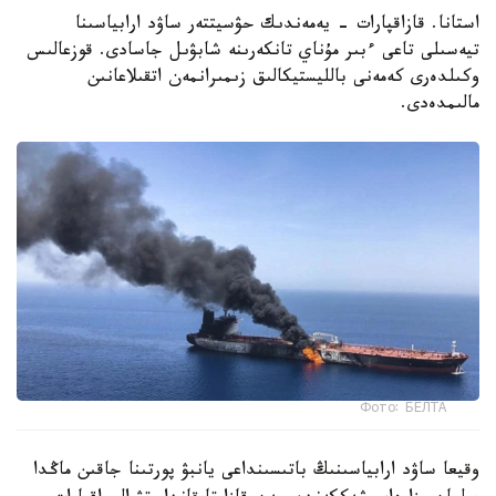
استانا. قازاقپارات - يەمەندىك حۋسيتتەر ساۋد ارابياسىنا
تيەسىلى تاعى ءبىر مۇناي تانكەرىنە شابۋىل جاسادى. قوزعالىس
وكىلدەرى كەمەنى بالليستيكالىق زىمىرانمەن اتقىلاعانىن
مالىمدەدى.
Фото: БЕЛТА
وقيعا ساۋد ارابياسىنىڭ باتىسىنداعى يانبۋ پورتىنا جاقىن ماڭدا