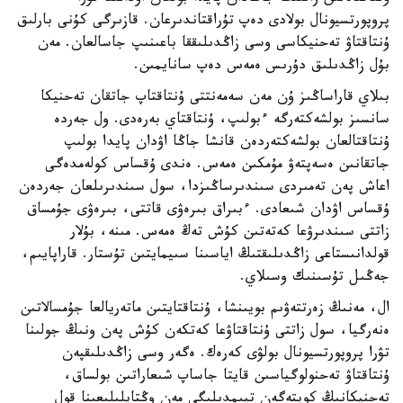
پروپورتسيونال بولادى دەپ تۇراقتاندىرعان. قازىرگى كۇنى بارلىق
ۇنتاقتاۋ تەحنيكاسى وسى زاڭدىلىققا باعىنىپ جاسالعان. مەن
بۇل زاڭدىلىق دۇرىس ەمەس دەپ سانايمىن.
بىلاي قاراساڭىز ۇن مەن سەمەنتتى ۇنتاقتاپ جاتقان تەحنيكا
سانسىز بولشەكتەرگە ءبولىپ، ۇنتاقتاي بەرەدى. ول جەردە
ۇنتاقتالعان بولشەكتەردەن قانشا جاڭا اۋدان پايدا بولىپ
جاتقانىن ەسەپتەۋ مۇمكىن ەمەس. ەندى ۇقساس كولەمدەگى
اعاش پەن تەمىردى سىندىرساڭىزدا، سول سىندىرىلعان جەردەن
ۇقساس اۋدان شىعادى. ءبىراق بىرەۋى قاتتى، بىرەۋى جۇمساق
زاتتى سىندىرۋعا كەتەتىن كۇش تەڭ ەمەس. مىنە، بۇلار
قولدانىستاعى زاڭدىلىقتىڭ اياسىنا سىيمايتىن تۇستار. قاراپايىم،
جەڭىل تۇسىنىك وسىلاي.
ال، مەنىڭ زەرتتەۋىم بويىنشا، ۇنتاقتايتىن ماتەريالعا جۇمسالاتىن
ەنەرگيا، سول زاتتى ۇنتاقتاۋعا كەتكەن كۇش پەن ونىڭ جولىنا
تۋرا پروپورتسيونال بولۋى كەرەك. ەگەر وسى زاڭدىلىقپەن
ۇنتاقتاۋ تەحنولوگياسىن قايتا جاساپ شىعاراتىن بولساق،
تەحنيكانىڭ كوپتەگەن تيىمدىلىگى مەن وڭتايلىلىعىنا قول