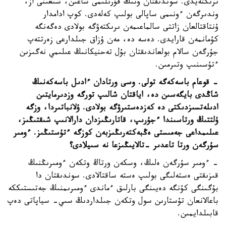
ىرىكتەيدى. سوندىقتان ونىڭ قۇرىلىمى شاعىن، شىعىنى از،
وندىرگەن ءونىمى ساپالى بولىپ كەلەدى. كوپ ادامدار
ۇنتاقتالعان زاتتى سالماعىمەن ىرىكتەۋگە بولادى دەگەنگە
كۇمانمەن قارايدى. دەسە دە، مەن ۇزاق جىلدارعى زەرتتەپ
جۇرگەن سالام بولعاندىقتان بۇل تەحنيكانىڭ عىلىمي نەگىزىن
ءتۇسىنىپ وتىرمىن.
- قوعام باسەكەگە تولى. وسى ورتادان ءادىل باسەكەنىڭ
شاڭدى بايگەسىن دە، اياقتان شالىپ تورگە وزدىرمايتىن
ادىلەتسىزدىكتى دە كەزدەستىرۋگە بولادى. ۇلانباتىردا، وزگە
ۇلتتىڭ ورتاسىندا ءجۇرىپ، قاتارىڭىزدان دارالانىپ شىقتىڭىز،
عىلىمداعى جەمىستى ەڭبەكتەرىڭىزبەن كوزگە ءتۇستىڭىز. ءومىر
سۇرگەن ورتا تاعدىر -تالايىڭىزعا نە سىيلادى؟
- ءومىر سۇرگەن ەلىڭ، وسكەن ورتاڭ وتكەن ءومىرىڭنىڭ
قىزىقتى ەستەلىگى بولىپ ەستە ساقتالادى. سوندىقتان دا
بۇگىنگى كۇنگە دەيىنگى بارلىق ءماندى ءومىرىمنىڭ جەتىستىككە
باعالانعان تۇستارىن سول وتكەن جىلداردىڭ سىي- سياپاتى دەپ
قابىلدايمىن.