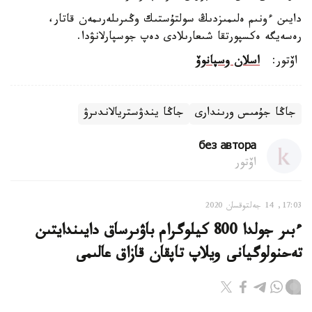
دايىن ءونىم ەلىمىزدىڭ سولتۇستىك وڭىرىلەرىمەن قاتار،
رەسەيگە ەكسپورتقا شىعارىلادى دەپ جوسپارلانۋدا.
اۆتور:
اسلان وسپانوۆ
جاڭا جۇمىس ورىندارى
جاڭا يندۋستريالاندىرۋ
без автора
اۆتور
17:03, 14 جەلتوقسان 2020
ءبىر جولدا 800 كيلوگرام باۋىرساق دايىندايتىن
تەحنولوگيانى ويلاپ تاپقان قازاق عالىمى