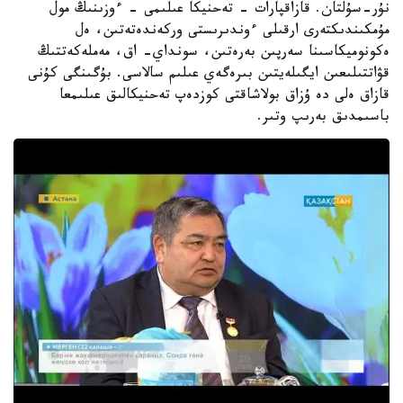
نۇر-سۇلتان. قازاقپارات - تەحنيكا عىلىمى - ءوزىنىڭ مول
مۇمكىندىكتەرى ارقىلى ءوندىرىستى وركەندەتەتىن، ەل
ەكونوميكاسىنا سەرپىن بەرەتىن، سونداي- اق، مەملەكەتتىڭ
قۋاتتىلىعىن ايگىلەيتىن بىرەگەي عىلىم سالاسى. بۇگىنگى كۇنى
قازاق ەلى دە ۇزاق بولاشاقتى كوزدەپ تەحنيكالىق عىلىمعا
باسىمدىق بەرىپ وتىر.