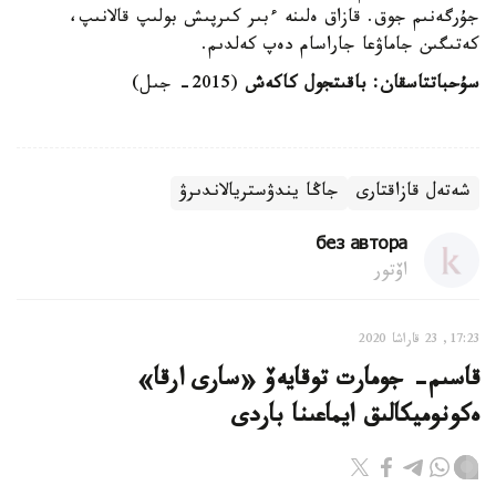
جۇرگەنىم جوق. قازاق ەلىنە ءبىر كىرپىش بولىپ قالانىپ،
كەتىگىن جاماۋعا جاراسام دەپ كەلدىم.
سۇحباتتاسقان: باقىتجول كاكەش
(2015- جىل)
شەتەل قازاقتارى
جاڭا يندۋستريالاندىرۋ
без автора
اۆتور
17:23, 23 قاراشا 2020
قاسىم- جومارت توقايەۆ «سارى ارقا»
ەكونوميكالىق ايماعىنا باردى