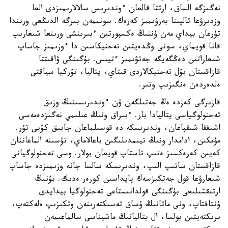
نەگىزگە الساق، ارتتا قالعان ءوندىرىس سالالارىمىزدى العا
وزدىرۋعا تالپىنا بەرۋىمىز كەرەك. سونىمەن بىرگە الدىڭعى ورىندا
تۇرعان بيداي مەن ۇننىڭ ەكسپورتىن ءبىرىنشى ورىنعا شىعارىپ
قانا قويماي، سونى وڭدەيتىن تەحنيكاسىن دا ءوزىمىز جاساپ
شىعاراتىن دەڭگەيگە جەتۋىمىز ءتيىس. بۇگىنگى ۋاقىتتا
قازاقستان بۇل تەحنيكالاردى قىتاي، يتاليا، تۇركيا سياقتى
ەلدەردەن ەنگىزىپ وتىر.
قازىرگى كەزدە ەڭ جەتىلگەن ۇن ءوندىرىسىنىڭ وزىق
تەحنولوگياسى يتاليادا بار. ءبىراق ونىڭ عىلىمي نەگىزدەمەسى
اشىققا شىقپاعان، وندىرىسكە دە قوسىلماعان جابىق كۇيى تۇر.
مۇمكىن، ادامدار ونىڭ تيىمدىلىگىن باعالاماي، تۇسىنە الماعاننان
كەيىن كەرەكسىز ەتىپ تاستاپ قويعان بولار. وسى تەحنولوگيانى
قازاقستان ساتىپ الىپ، وندىرىسكە سالسا جانە وزىمىزدە جاساپ
شىعارۋعا قول جەتكىزسەك پايداسىن كورەر ەدىك. بۇنىڭ
ارتىقشىلىعى بۇگىنگى قولدانىستاعى تەحنولوگيا بيدايدى
ۇنتاقتاپ، ونى ماتانىڭ ۇساق تەسىكتەرىنەن وتكىزىپ ەلەكتەپ،
ىرىكتەيتىن بولسا، ال يتاليانىڭ ماشيناسى سالماعىمەن