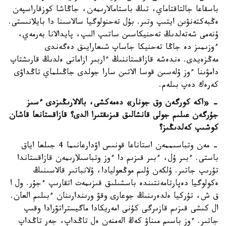
باسقاعا جالتاقتاماي، تىڭ باستامالارىمەن، جاڭاشا كوزقاراسپەن
ەڭبەكتەنۋىن ايتىپ وتىر. بۇل تەحنولوگيا سالاسىنا دا بايلانىستى.
ۇنەمى شەتەلدىڭ تەحنيكاسىن ساتىپ الىپ، پايدالانا بەرمەي،
ءوزىمىز دە جاڭا تەحنيكا جاساپ شىعارايىق دەگەندى
مەڭزەيدى. ەندەشە قازاقستاننىڭ ءاربىر ازاماتى ەلدىڭ قارىشتاپ
دامۋىنا ءوز ۇلەسىن قوسا الاتىن سارا جولدى جاڭىلماي تاڭداۋى
كەرەك دەپ بىلەم.
- «اكە كورگەن وق جونار» دەمەكشى، بالالارىڭىزدى ءسىز
جۇرگەن عىلىم جولى قانشالىق قىزىقتىرا الدى؟
قازاقستانعا قاشان
كوشىپ كەلدىڭىز؟
- مەن وتباسىممەن استاناعا قونىس اۋدارعانىما 4 جىلعا اياق
باستى. ءبىر ۇل، ءبىر قىزىم دا ءوز وتباسىلارىمەن قازاقستاندا
تۇرىپ جاتىر. ۇلكەن ۇلىم موڭعوليادا، ۇلانباتىر قالاسىنىڭ
ەكولوگيا دەپارتامەنتىندە باسشىلىق قىزىمەت اتقارىپ ءجۇر. ول ا
ق ش، تۇركيا ەلدەرىنىڭ جوعارى وقۋ ورىندارىنان ءبىلىم العان.
ال كىشى قىزىم قازىرگى كۇنى امەريكادا ماگيستراتۋرادا وقىپ
جاتىر. ءوز باسىم مىناۋ كەڭ الەمنەن ەل تاڭداپ، جەر تاڭداپ