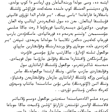
ايتسە دە، وسى جولدا ورىندالماعان وي ارمانىم دا كوپ بولدى.
ولاي دەيتىنىم الەمنىڭ كوپ ەلىندە مەملەكەت قۇراۋشى ۇلتتىڭ
باسقالارعا قاراعاندا ءباسى بيىك، ءبىر قادام الدا تۇرۋى قالىپتى
قۇبىلىسقا اينالعان. مەن دە سول شەڭبەردەن اينالىپ وتە العان
جوقپىن. دوكتورلىق ديسسەرتاتسيا قورعاۋعا 3 رەت جاڭا عىلىمي
جۇمىسىممەن ءوتىنىم بەرسەم دە قورعاتپادى. ماسكەۋدەن بارىپ
قورعاپ كەلەيىن دەگەن تالابىما دا جولداما بەرمەدى. تىپتەن ءبىر
كەزدەرى ەلدە جوعارى وقۋ ورىندارىنىڭ وقۋلىقتارىن جاپپاي
موڭعول تىلىنە اۋدارۋ، جاڭارتىپ جازۋ جۇمىسى قاۋىرت
جۇرگىزىلگەن ۋاقىتتاردا مەنىڭ وقۋلىق جازۋىما جول قويمادى.
ەسەسىنە شاكىرتتەرىم، موڭعول ۇلتىنىڭ ازاماتتارى سول
وقۋلىقتاردى جازىپ جاتتى. ونىڭ ارتىندا موڭعولدىڭ جاس
ۇرپاعىن وزگە ۇلتتىڭ ازاماتتارى جازعان وقۋلىقتارمەن وقىتپاۋ،
ونىڭ اتىن (اۆتوردىڭ) جاس بۋىن ساناسىندا جاتتاپ وسپەۋى
كەرەك دەگەن ۇستانىم تۇردى.. .
بىردە عىلىم اكادەمياسىندا ىستەيتىن موڭعول دوسىم ۇلانباتىر
قالاسىنىڭ اۋاسىن تۇتىننەن تازارتۋ ءۇشىن ۇكىمەت جاڭا جوباعا
كونكۋرس جاريالاپ جاتقانىن حاباردار ەتتى. ماعان دا وسى