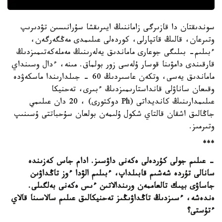
سوندىقتان دا قازىرگى زاماننىڭ ايىرىقشا سۇرانىسىن تۋدىرىپ
وتىرعان، قالىڭ قاتپارلى، كوردەلى عىلىمدى مەڭگەرگەن،
ءبىلىم- بىلىگى جوعارى ماماندىق يەلەرىنىڭ مەملەكەتىمىزدىڭ
قارقىندى دامۋىنا قوسار ۇلەسى زور بولماق. مىنە، ءدال وسىنداي
ماماندىق يەسى، وتكەن عاسىردىڭ 60 - جىلدارىندا ماسكەۋدە
وقىعان ساناۋلى قانداستارىمىزدىڭ ءبىرى، تەحنيكا
عىلىمدارىنىڭ كانديداتى (Ph دوكتورى) ، 20 دان عىلىمي
جاڭالىق اشقان قالتاي شكول ۇلىمەن بولعان سۇحباتتى ۇسىنىپ
وتىرمىز.
***
- عىلىم جولى كۇردەلى ەكەنى داۋسىز. ادام جاس كەزىندە
سانالى تۇردە شەشىم قابىلداپ، ءبىلىم الۋدا ءوز تاڭداۋىن
جاساۋى بيىك تالعاممەن ورىندالاتىن ءىس ەكەنى بەلگىلى.
ەندەشە، ءسىزدىڭ تاڭداۋىڭىز تەحنيكالىق عىلىم سالاسىنا قالاي
ءتۇستى؟