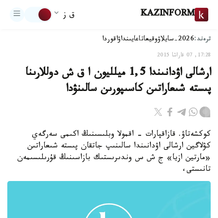
KAZINFORM
ق ز
ترەند:
2026-سايلاۋ
وقيعا
تاعايىنداۋ
اقوردا
17:28, 07 قاراشا 2015
ارشالى اۋدانىندا 1,5 ميلليون ا ق ش دوللارىنا
پىستە شىعاراتىن كاسىپورىن سالىنۋدا
كوكشەتاۋ. قازاقپارات - اقمولا وبلىسىنىڭ اكىمى سەرگەي
كۋلاگين ارشالى اۋدانىندا سالىنىپ جاتقان پىستە شىعاراتىن
«مارتين ازيا» ج ش س وندىرىستىك بازاسىنىڭ قۇرىلىسىمەن
تانىستى،