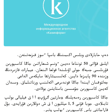
دەپ حابارلادى وبلىس اكىمىنىڭ باسپا ءسوز قىزمەتىنەن.
ايلىق قۋاتى 50 تونناعا دەيىن ءونىم شىعاراتىن جاڭا كاسىپورىن
قۇرىلىسى جىبەك جولى اۋىلىندا قولعا الىنعان. عيمارات قازىردىڭ
وزىندە 90 پايىزعا دايىن. كەلىسىمشارتقا سايكەس الداعى
جەلتوقسان ايىندا جاڭا قوندىرعى اكەلىنىپ ورناتىلماق. وسىدان
كەيىن كاسىپورىن جۇمىسىن باستايتىن بولادى.
جاڭا كاسىپورىن رەسەيلىك «مارتين گرۋپ» ا ا ق فيليالى بولىپ
تابىلادى. جوبا قۇنى 1,5 ميلليون ا ق ش دوللارىن قۇرايدى. بۇل
قاراجاتتى باس كاسىپورىن ءبولىپ وتىر.