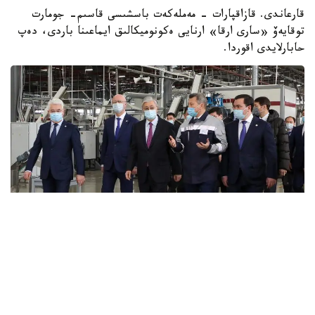
قارعاندى. قازاقپارات - مەملەكەت باسشىسى قاسىم- جومارت
توقايەۆ «سارى ارقا» ارنايى ەكونوميكالىق ايماعىنا باردى، دەپ
حابارلايدى اقوردا.
مەملەكەت باسشىسى قاراعاندى وبلىسىنا جاساعان جۇمىس ساپارى
اياسىندا «سارى ارقا» ارنايى ەكونوميكالىق ايماعىنىڭ دامۋ