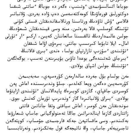
جوباعا اتسالىسۋىمدى ءوتىنىپ، ەگەر دە جوباڭ ءساتتى شىقسا
دوكتورلىق قورعاۋىڭا كومەكتەسەمىن دەپ ۋادە بەردى. ۇلانباتىر
قالاسى ءۇش تاۋدىڭ ورتاسىنا ورنالاسقاندىقتان قىستى كۇنى
تۇتىنگە كومىلىپ قالا بەرەتىن. مىنە وسى قيىندىقتان شىعۋدىڭ
جولىن عالىمداردىڭ تالقىسىنا سالعاننان كەيىن، اركىم ءار ءتۇرلى
امال- ايلا تابۋعا كىرىسىپ جاتتى. بىرەۋى اۋاعا شىققان
ءتۇتىندى ءسۇزىپ تازارتپاق بولسا، ەندى ءبىرى قالانىڭ
ءبىرجاق شەتىندەگى بوعدا تاۋىن بۇيىرىنەن تەسىپ، بوگەلگەن
ءتۇتىنىڭ جولىن اشپاق بولادى.
مەن بولسام بۇل جەردە سالدارمەن كۇرەسپەي، سەبەبىمەن
كۇرەسەيىن دەگەن ويعا كەلدىم. جىلۋ وندىرىسىندە اعاش پەن
كومىردى جاقپاي، گازدى كوبىرەك پايدالانساق ءتۇتىندى ازايتۋعا
بولادى. ءبىراق ۇلانباتىردا گاز ءوندىرىپ تۇرعان كەنىش جوق.
سوندىقتان مەن كومىر، اعاش سياقتى وتقا جاناتىن قاتتى
زاتتاردى گازعا اينالدىراتىن جاڭا تەحنولوگيانى جاساپ شىعارۋعا
بەكىندىم. وسى ماقساتپەن جەكە قارجىمدى جۇمساپ، كوپتەگەن
تاجىريبەلەر جاساپ، وڭ ناتيجەگە قول جەتكىزدىم. ونەرتابىسىما