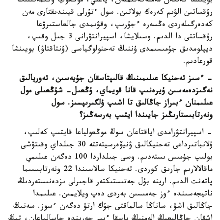
بويىنشا كەلگەن مەملەكەتىمنەن، ياعني، موڭعوليا ۇكىمەتىنىڭ
رۇقساتىن الۋىم كەرەك بولاتىن. سول ءتۇرلى قيىندىقتارى مەن
كەدەرگىلەردى ەڭسەرە ءجۇرىپ، وقۋىمدى جالعاستىرۋعا
رۇقساتتى دا الدىم. وسىلايشا، اسپيرانتۋرانى 3 جىل وقىپ،
ديپلومدىق جۇمىسىمدى ۇننىڭ تەحنولوگياسى (ۇنتاقتاۋ) بويىنشا
قورعادىم.
- ءسىز تەحنيكا عىلىمىنىڭ قالىپتاسقان جۇيەسىن، تەوريالىق
نەگىزدەمەسىن ۇيرەنىپ قانا قويماي، ۇڭعىل- شۇڭعىلى مول
عىلىمنان ءبىراز جاڭالىق تا اشىپ ۇلگىرىپسىز. سول
ونەرتابىستارىڭىز جايىندا ايتىپ بەرسەڭىز؟
- اسپيرانتۋرامدى اياقتاعان سوڭ موڭعولياعا قايتىپ كەلىپ،
ۇلانباتىرداعى تەحنيكالىق ۋنيۆەرسيتەتتە 30 جىلداي وقىتۋشى
بولىپ جۇمىس ىستەدىم. وسى جىلداردا 100 دەگەن عىلىمي
ماقالالارىم جارىق كوردى. تەحنيكا سالاسىندا 22 ونەرتابىسىما
پاتەنت الدىم. ارينە بۇل جەتىستىكتەر قاجىرلى ىزدەنىستەردىڭ
ناتيجەسىندە ءوز جەمىسىن بەردى دەپ ويلايمىن. عىلىمدا
جاڭالىق اشۋ، ساناڭا سالماقتى جۇك ارتۋ دەگەن ءسوز. سەنىڭ
اشقان جاڭالىعىڭ الەمنىڭ باسقا ءبىر جەرىندە جاسالماعان، تىڭ