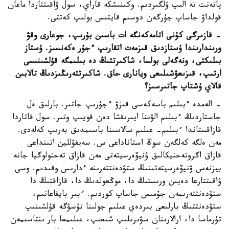
پاتەنت تە الىپ ۇلگىردىم. وكىنىشكە قاراي، سول ۋاقىتتاردا ماعان
قولداۋ جاساپ جۇرگەن دوسىم قايتىس بولىپ كەتتى.
- قازىرگى كۇنى اتامەكەنگە ات باسىن بۇرىپ، جوعارى وقۋ
ورىندارىندا ۇستازدىق قىزمەت اتقارىپ ءجۇر ەكەنسىز. ۇستاز
بىلىكتى، ونەگەلى بولسا، شاكىرتتىڭ دە بىلىمگە قۇلشىنىسى
ارتىپ، قىزىعۋشىلىعى ويانارى حاق. شاكىرتتەرىڭىزدىڭ تالابىن
قالاي ۇشتاپ جاتىرسىز؟
- الەمدە ءبىلىم باسەكەسى قىزۋ ءجۇرىپ جاتىر. بارلىق ەل
جاستاردىڭ ءبىلىم الۋىنا ايىرىقشا دەن قويىپ وتىر. سول قاتاردا
قازاقستاندا ءبىلىم- عىلىم سالاسىنا باسىمدىق بەرىپ كەلەدى.
مەن ەلگە كەلگەن سوڭ استاناداعى س. سەيفۋللين اتىنداعى
قازاق اگروتەحنيكالىق ۋنيۆەرسيتەتى مەن قازاق تەحنولوگيا جانە
بيزنەس ۋنيۆەرسيتەتىنىڭ ستۋدەنتتەرىنە ءدارىس وقىدىم. وسى
ۋاقىتتارعا دەيىن ورىستىڭ دا، موڭعولدىڭ دا، قازاقتىڭ دا
ستۋدەنتتەرىمەن جۇمىس جاساپ كوردىم. ءبىر بايقاعانىم،
ستۋدەنتتىڭ بارلىعى بىردەي عىلىم جولىنا تۇسۋگە قۇلشىنىپ
تۇرماسا دا، ارالارىنان سۋىرىلىپ شىعىپ، عىلىمعا بار ىنتاسىمەن