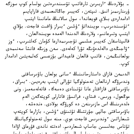
- بۇلاردىڭ ءاربىرىن تارقاتىپ تۇسىندىرەتىن بولسام كوپ سوزگە
ۇرىنارىمىز انىق. تىپتەن، كەيبىر جاڭالىعىمدى قاراپايىم
ادامداردى بىلاي قويعاندا، سول سالانىڭ مامانىنا ايتىپ
ءتۇسىندىرىپ، مويىنداتۋ ءۇشىن ءبىراز ۋاقىت قاجەت. بۇلاي
ايتىپ وتىرعانىم، ولاردىڭ الدىندا الەمدە مويىندالعان،
قالىپتاسقان كەيبىر عىلىمي تۇجىرىمدارعا كۇمان كەلتىرىپ، ءوز
ءۋاجىڭدى دالەلدەۋىڭە تۋرا كەلەدى. سەن وزىڭە قانشا سەنىمدى
بولعانىڭمەن، قاتىپ قالعان قاعيدانى بۇزعىسى كەلمەيتىن ادامدار
كوپ.
الدىمەن قازاق داستارحانىنىڭ ءسانى بولعان باۋىرساقتى
وندىرۋگە ارنالعان تەحنولوگيا تۋرالى ايتىپ بەرەيىن. ءبىراق،
باۋىرساقتى قازاقتار عانا تۇتىنادى دەسەك، قاتەلەسەمىز. ونى
موڭعول، ورىس، قىتاي، فرانسۋز قاتارلى كوپتەگەن الەم
ەلدەرىنىڭ اس مازىرىنەن دە كورۋگە بولادى. ەندەشە،
باۋىرساقتى جالپى جۇرتتىڭ تۇتىنۋى ءۇشىن، بازارعا كوپتەپ
شىعاراتىن ءوندىرىس قاجەت عوي. مىنە سول تەحنولوگيانىڭ
تۇتاس جەلىسىن جاساپ شىعاردىم. ادەتتە ناندى قۇرعاق اۋادا