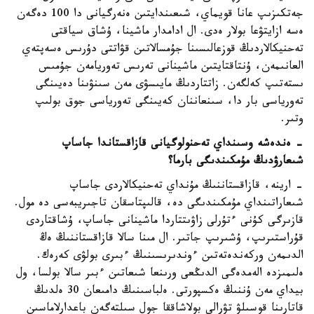
جەتكىزىپ عانا قويماي، شىعىندايتىن ەنەرگيانى دا 100 دەگەن
ەسە ازايتۋعا بولار ەدى. ال ادامدار ماشينا، ۇشاق سياقتى
تەحنيكالاردىڭ قوزعالىسىنا جۇمسالاتىن قۋاتتى دۇرىس ەسەپتەي
العانىمەن، ۇنتاقتايتىن ماشينانى تەرىس تەوريامەن جۇمىس
ىستەتىپ كەلگەن. زاتتاردىڭ مايىسۋى مەن سىنۋىنا دەيىنگى
تەورياسى بار دا، سىنعاننان كەيىنگى تەورياسى جوق بولىپ
وتىر.
- ەندەشە وسىنداي تەحنولوگيانى قازاقستاندا جاساپ
شىعارۋدىڭ مۇمكىندىگى بارما؟
- ارينە، قازاقستاننىڭ مۇنداي تەحنيكالاردى جاساپ
شىعاراتىنداي مۇمكىندىگى دە، قالىپتاسقان تاجىريبەسى دە مول.
قازىرگى كۇنى ءتۇرلى زاۋىتتاردا ماشينانى جاساپ، ۇشاقتاردى
قۇراستىرىپ، ۇشىرىپ جاتىر. ال مىنا سالا قازاقستاننىڭ ەڭ
الدىمەن وركەندەتەتىن ءوندىرىسىنىڭ ءبىرى بولۋى كەرەك.
ەلىمىزدە الەمدەگى الدىڭعى ورىنعا شىعاتىن ءبىر سالا بولسا، ول
بيداي مەن ۇننىڭ ەكسپورتى. ەلباسىنىڭ دامىعان 30 ەلدىڭ
قاتارىنا قوسىلۋ تۋرالى بولاشاققا جول سىلتەگەن باعدارلاماسىن