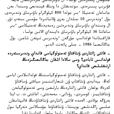
جىلۋمەن پىسىرەتىن بولسا، ال باۋىرساقتى قىزدىرىلعان مايعا
قۋىرىپ پىسىرەدى. سوندىقتان دا ونىڭ قيىندىعى وسىندا. مەن
جاساعان تەحنيكا ءبىر جولدا 800 كيلوگرام باۋىرساق وندىرەدى.
بۇل ءوندىرىس 10 جىلدان بەرى ۇلانباتىردا جۇمىس ىستەپ تۇر.
ال وسىنداي باۋىرساق وندىرەتىن رەسەيدىڭ تەحنيكاسى ءبىر
ساعاتتا 36 كيلوگرام باۋىرساق دايىنداي الاتىن بولسا،
قازاقستاندا قولدانىپ جۇرگەن ءوندىرىس تىپتەن شاعىن. بۇل
جاڭالىعىما 1986 - جىلى پاتەنت الدىم.
- قاتتى زاتتاردى ۇنتاقتاۋ تەحنولوگياسى قانداي وندىرىستەردە
قولدانىس تابادى؟ وسى سالادا اشقان جاڭالىعىڭىزدىڭ
ارتىقشىلىعى قانداي؟
- قاتتى زاتتاردى ۇنتاقتاۋ تەحنولوگياسىنىڭ قولدانىلاتىن اياسى
كەڭ. بيدايدى ۇنتاقتاپ ۇن شىعاراتىنىمىز سياقتى ۇساقتاۋ
كەرەك بولعان قاتتى زاتتاردىڭ بارلىعىن وسى تەحنولوگيامەن
ۇنتاقتايمىز. كومىردى، رۋدانى، سەمەنتتى، اعاشتى ت. ب ايتا
بەرۋگە بولادى. الەمدە قاتتى زاتتاردى ۇنتاقتاۋدىڭ قالىپتاسقان
عىلىمي زاڭدىلىعى بويىنشا، ۇنتاقتاۋعا جۇمسالاتىن ەنەرگيا سول
ۇنتاقتالاتىن زاتتىڭ جاڭادان پايدا بولعان اۋدانىنا تۋرا