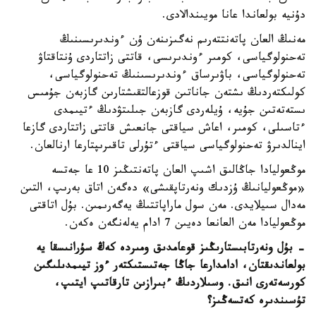
دۇنيە بولعاندا عانا مويىندالادى.
مەنىڭ العان پاتەنتتەرىم نەگىزىنەن ۇن ءوندىرىسىنىڭ
تەحنولوگياسى، كومىر ءوندىرىسى، قاتتى زاتتاردى ۇنتاقتاۋ
تەحنولوگياسى، باۋىرساق ءوندىرىسىنىڭ تەحنولوگياسى،
كولىكتەردىڭ ىشتەن جاناتىن قوزعالتقىشتارىن گازبەن جۇمىس
ىستەتەتىن جۇيە، ۇيلەردى گازبەن جىلىتۋدىڭ ءتيىمدى
ءتاسىلى، كومىر، اعاش سياقتى جانعىش قاتتى زاتتاردى گازعا
اينالدىرۋ تەحنولوگياسى سياقتى ءتۇرلى تاقىرىپتارعا ارنالعان.
موڭعوليادا جاڭالىق اشىپ العان پاتەنتىڭىز 10 عا جەتسە
«موڭعوليانىڭ ۇزدىك ونەرتاپقىشى» دەگەن اتاق بەرىپ، التىن
مەدال سىيلايدى. مەن سول ماراپاتتىڭ يەگەرىمىن. بۇل اتاقتى
موڭعوليادا مەن العانعا دەيىن 7 ادام يەلەنگەن ەكەن.
- بۇل ونەرتابىستارىڭىز قوعامدىق ومىردە كەڭ سۇرانىسقا يە
بولعاندىقتان، ادامدارعا جاڭا جەتىستىكتەر ءوز تيىمدىلىگىن
كورسەتەرى انىق. وسىلاردىڭ ءبىرازىن تارقاتىپ ايتىپ،
تۇسىندىرە كەتسەڭىز؟