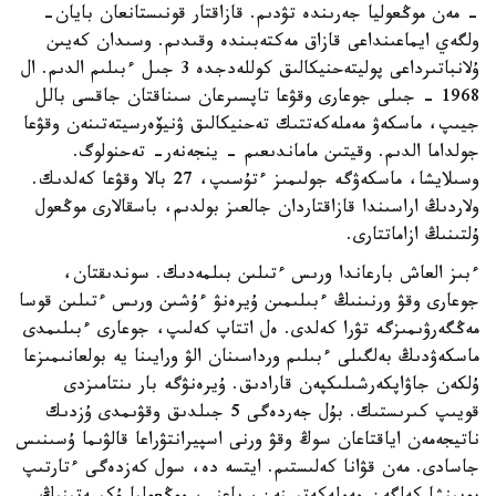
- مەن موڭعوليا جەرىندە تۋدىم. قازاقتار قونىستانعان بايان-
ولگەي ايماعىنداعى قازاق مەكتەبىندە وقىدىم. وسىدان كەيىن
ۇلانباتىرداعى پوليتەحنيكالىق كوللەدجدە 3 جىل ءبىلىم الدىم. ال
1968 - جىلى جوعارى وقۋعا تاپسىرعان سىناقتان جاقسى بالل
جيىپ، ماسكەۋ مەملەكەتتىك تەحنيكالىق ۋنيۆەرسيتەتىنەن وقۋعا
جولداما الدىم. وقيتىن ماماندىعىم - ينجەنەر- تەحنولوگ.
وسىلايشا، ماسكەۋگە جولىمىز ءتۇسىپ، 27 بالا وقۋعا كەلدىك.
ولاردىڭ اراسىندا قازاقتاردان جالعىز بولدىم، باسقالارى موڭعول
ۇلتىنىڭ ازاماتتارى.
ءبىز العاش بارعاندا ورىس ءتىلىن بىلمەدىك. سوندىقتان،
جوعارى وقۋ ورنىنىڭ ءبىلىمىن ۇيرەنۋ ءۇشىن ورىس ءتىلىن قوسا
مەڭگەرۋىمىزگە تۋرا كەلدى. ەل اتتاپ كەلىپ، جوعارى ءبىلىمدى
ماسكەۋدىڭ بەلگىلى ءبىلىم ورداسىنان الۋ ورايىنا يە بولعانىمىزعا
ۇلكەن جاۋاپكەرشىلىكپەن قارادىق. ۇيرەنۋگە بار ىنتامىزدى
قويىپ كىرىستىك. بۇل جەردەگى 5 جىلدىق وقۋىمدى ۇزدىك
ناتيجەمەن اياقتاعان سوڭ وقۋ ورنى اسپيرانتۋراعا قالۋىما ۇسىنىس
جاسادى. مەن قۋانا كەلىستىم. ايتسە دە، سول كەزدەگى ءتارتىپ