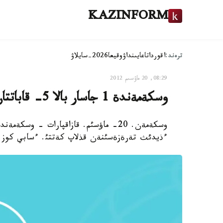
KAZINFORM
ترەند:
اقوردا
تاعايىنداۋ
وقيعا
2026-سايلاۋ
08:29, 20 ماۋسىم 2012
وسكةمةندة 1 جاسار بالا 5- قاباتتان قذلاپ كةتتئ
ءذيدئث تةرةزةسئنةن قذلاپ كةتتئ. ءسابي كوز 