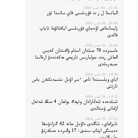
11:42, 04 تامىز 2026
الماتىدا ل ر ت قۇرىلىسى قاي ساتىدا تۇر
15:42, 03 تامىز 2026
زايسانداعى اۋەجاي قۇرىلىسى اياقتالۋعا تاياپ
قالدى
15:06, 03 تامىز 2026
ەلىمىزدە 70 جىلدان استام ۋاقىتتان كەيىن
العاش رەت جولبارىس تاريحي مەكەندەۋ ارەالىنا
جىبەرىلدى
14:52, 03 تامىز 2026
اباي وبلىسىندا تاعى ءبىر اۋىل ىشىمدىكتەن باس
تارتتى
14:23, 03 تامىز 2026
شىلدەدە شەكارادان وتپەك بولعان 4 مىڭ شەتەل
ازاماتى ۇستالدى
07:12, 03 تامىز 2026
نايزاعاي، شاڭدى داۋىل جانە 42 گرادۋسقا
دەيىنگى اپتاپ ىستىق: 17 وڭىردە ەسكەرتۋ