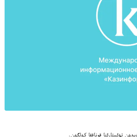
يدةن تؤئستارئنا قوناققا كةلگةن.