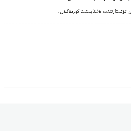
 تؤئستارئنئث ةشقايسئسئ كورمةگةن.