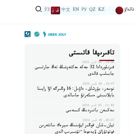
الداۋ
KZ
QZ
РУ
EN
中文
ق ز
ЎЗ
تاقىرىپقا قاتىستى
14:56, 06 تامىز 2026
قىزىلوردادا 32 جەكە مەكتەپتىڭ تەڭ جارتىسى
جابىلىپ قالدى
10:07, 06 تامىز 2026
نوسەر، بۇرشاق، داۋىل: 16 وڭىرگە اۋا رايىنا
بايلانىستى ەسكەرتۋ جاسالدى
11:40, 05 تامىز 2026
سەكسەن باتىردىڭ كىسەسى
09:07, 05 تامىز 2026
تيان-شان قوڭىر ايۋىنىڭ سيرەك ساتتەرىن
فوتوتۇزاق ۆيدەوعا ءتۇسىرىپ الدى