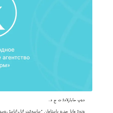
دةپ حابارلادئ ت ج د.
ةندئ عانا جذرة باستاعان ءسابيدئث اتا-اناسئ رةسة