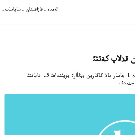
الەمدە
قازاقستان
ساياسات
ت
وسكةمةن. 20- ماؤسئم. قازاقپارات - وسكةمةندة 1 جاسار بالا گاگارين بؤلأارئ بويئنداعئ 5- قاباتتئ
جذمدئ،