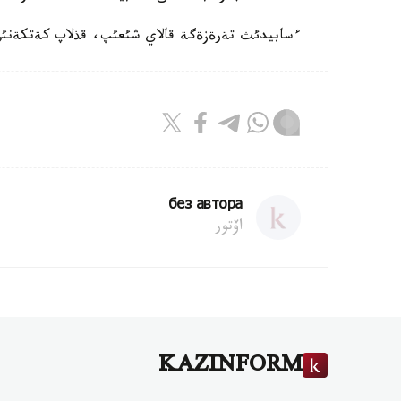
ءسابيدئث تةرةزةگة قالاي شئعئپ، قذلاپ كةتكةنئن
без автора
اۆتور
KAZINFORM