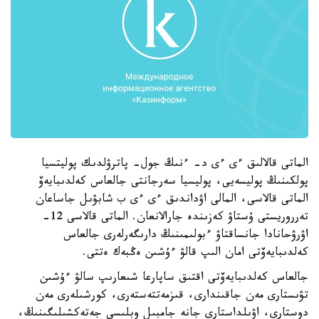
الماتى قالالىق ءى ءى د- ءنىڭ جول- پاترۋلدىك پوليتسيا
پولكىنىڭ پوليسەيى، پوليسيا سەرجانتى جالعاس كەلدىبايەۆ
الماتى قالاسى، المالى اۋداندىق ءى ءى ب شابۋىل جاساعان
تەرروريستى ۇستاۋ كەزىندە جارالانعان. الماتى قالاسى 12-
اۋرۋحانادا جانساقتاۋ ءبولىمىنىڭ دارىگەرلەرى جالعاس
كەلدىبايەۆتى امان الىپ قالۋ ءۇشىن ەڭبەك ەتتى.
جالعاس كەلدىبايەۆتى اقتىق ساپارعا شىعارىپ سالۋ ءۇشىن
تۋىستارى مەن جاقىندارى، قىزمەتتەستەرى، كورشىلەرى مەن
دوستارى، اۋىلداستارى جانە جامبىل وبلىسى جەتەكشىلىگىنىڭ،