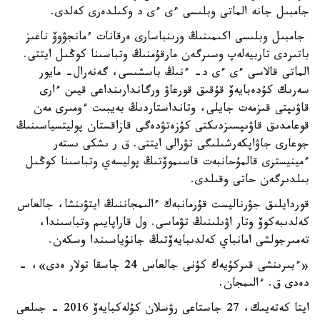
جامبىل جانە الماتى وبلىسى ءى ءى د وكىلدەرى كەلدى.
جامبىل وبلىسى اكىمىنىڭ ورىنباسارى ەرقانات ءمانجۋوۆ ناعىز
باتىردى تاربيەلەپ وسىرگەن مارقۇمنىڭ وتباسىنا كوڭىل ايتتى.
الماتى قالاسى ءى ءى د- ءنىڭ باسشىسى، گەنەرال- مايور
سەرىك كۇدەبايەۆ قۇقىق قورعاۋ ورگاندارىنداعى قيىن ءارى
قاۋىپتى قىزمەت جايلى، وتانداستاردىڭ بەيبىت ءومىرى مەن
قوعامدىق قاۋىپسىزدىكتى كۇزەتۋدەگى قازاقستان پوليتسياسىنىڭ
جوعارى جاۋاپكەرشىلىگى تۋرالى ايتتى. ق ر ىشكى ىستەر
ءمينيسترى قالمۇحانبەت قاسىموۆتىڭ پوليسەي وتباسىنا كوڭىل
بىلدىرگەن حاتى وقىلدى.
قوردايلىق جۋرناليست قۇرمانبەك ءالىمجاننىڭ ايتۋىنشا، جالعاس
كەلدىبەكوۆ وتار اۋىلىنىڭ تۋماسى. ول قاراپايىم وتباسىندا،
تەمىرجولشى امانباي كەلدىبايەۆتىڭ جانۇياسىندا وسكەن.
«ءبىرىنشى قىركۇيەك كۇنى جالعاس 24 جاسقا تولار ەدى»، -
دەدى ق. ءالىمجان.
ايتا كەتەيىك، 27 جاستاعى رۋسلان كۇلەكبايەۆ 2016 - جىلعى