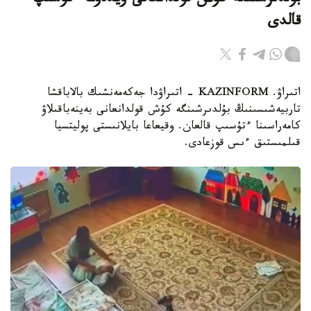
بۇلدىرشىنگە كۇش قولدانعانى ۆيدەوعا ءتۇسىپ
قالدى
اتىراۋ. KAZINFORM - اتىراۋدا جەكەمەنشىك بالاباقشا
تاربيەشىسىنىڭ بۇلدىرشىنگە كۇش قولدانعانى بەينەباقىلاۋ
كامەراسىنا ءتۇسىپ قالعان. وقيعاعا بايلانىستى پوليتسيا
قىلمىستىق ءىس قوزعادى.