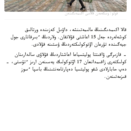
فوتو: وسكەمەن قالاسى اكىمدىگىنەن
قالا اكىمدىگىنىڭ مالىمەتىنشە، داۋىل كەزىندە ورتالىق
كوشەلەردە جەل 15 اعاشتى قۇلاتقان. ولاردىڭ ءبىرقاتارى جول
جيەگىندە تۇرعان اۆتوكولىكتەردىڭ ۇستىنە قۇلادى.
- قازىرگى ۋاقىتتا پوليتسياعا اعاشتاردىڭ قۇلاۋى سالدارىنان
كولىكتەرى زاقىمدانعان 17 اۆتوكولىك يەسىنەن ارىز ءتۇستى، -
دەپ حابارلادى شقو پوليتسيا دەپارتامەنتىنىڭ باسپا ءسوز
قىزمەتىنەن.
پوليتسياعا ءالى بارلىق زارداپ شەككەن كولىك يەلەرى جۇگىنىپ
ۇلگەرمەگەن بولۋى دا مۇمكىن.