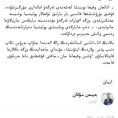
- اتالعان وقيعا بويىنشا كەشەندى تەرگەۋ امالدارى جۇرگىزىلۋدە.
قۇقىق بۇزۋشىلىققا قاتىسى بار بارلىق تۇلعالار پوليتسيا بولىمىنە
جەتكىزىلدى. وزگە اقپارات تەرگەۋ مۇددەسىنە سايكەس جاريالاۋعا
جاتپايدى، - دەپ حابارلادى وبلىستىق پوليتسيا دەپارتامەنتىنىڭ
رەسمي وكىلى مەيىرىم ەرداۋلەت.
بالانىڭ اتا-اناسى كىنالىلەردىڭ زاڭ الدىندا جاۋاپ بەرۋىن تالاپ
ەتىپ وتىر. ولاردىڭ ايتۋىنشا، مۇنداي جاعدايدىڭ وزگە بالالارعا
قايتالانباۋى ءۇشىن وقيعاعا جان-جاقتى قۇقىقتىق باعا بەرىلۋى
قاجەت.
ايماق
بەيسەن سۇلتان
اۆتور