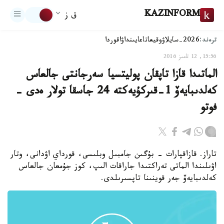
KAZINFORM
ق ز
ترەند:
2026-سايلاۋ
وقيعا
تاعايىنداۋ
اقوردا
15:56, 12 تامىز 2016
الماتىدا قازا تاپقان پوليتسيا سەرجانتى جالعاس
كەلدىبايەۆ 1-قىركۇيەكتە 24 جاسقا تولار ەدى -
فوتو
تاراز. قازاقپارات - بۇگىن جامبىل وبلىسى، قورداي اۋدانى، وتار
اۋىلىندا الماتى تەراكتىدا جاراقات الىپ، كوز جۇمعان جالعاس
كەلدىبايەۆ جەر قوينىنا تاپسىرىلدى.