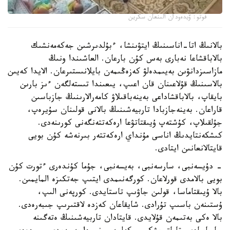
فوتو: ۆيدەودان الىنعان سكرين
بالانىڭ اتا-اناسىنىڭ ايتۋىنشا، ءبۇلدىرشىن جەكەمەنشىك
بالاباقشاعا نەبارى بەس كۇن بارعان. العاشىندا ونىڭ
مازاسىزدانۋىن بەيىمدەلۋ كەزەڭىمەن بايلانىستىرعان. الايدا كەيىن
بالاسىنىڭ قۇلاعىنان قان اعىپ، يىعىندا تىستەلگەن ءىز بارىن
بايقاپ، بالاباقشاداعى بەينەباقىلاۋ كامەرالارىنىڭ جازباسىن
قاراعان. بەينەجازبادا تاربيەشىنىڭ بالانى قولىنان سۇيرەپ،
جۇلقىلاپ، كۇشتەپ ۇيىقتاتۋعا ارەكەتتەنگەنى كورىنەدى.
كىشكەنتايدىڭ اناسى مۇنداي ارەكەتتەر بىرنەشە كۇن بويى
قايتالانعانىن ايتادى.
- دۇيسەنبى، سارسەنبى، بەيسەنبى، جۇما كۇندەرى ءتورت كۇن
بويى بالامدى قورلاعان. كورگەنىمدى ايتىپ جەتكىزە المايمىن.
بالا ۇيىقتاماسا، قولىن جاۋىپ تاستايدى. كورپەنى الىپ،
ۇستىنەن باسىپ تۇرادى. شايقاعان كەزدە لاقتىرىپ جىبەرەدى.
بالا ەكى بەتىمەن قۇلايدى. قايتادان تاربيەشىنىڭ ەتەگىنە