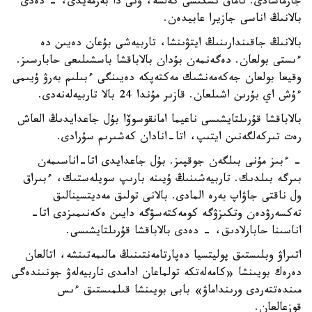
جارماسادى. تاماق ىشكىسى كەلسە، ونى دا بەرمەيدى، - دەدى
بالانىڭ اناسى جازيرا عابيدەن.
بالانىڭ جاقىندارىنىڭ ايتۋىنشا، تاربيەشى بۇعان دەيىن دە
ءىستى بولعان. دەگەنمەن بۇدان بالاباقشا باسشىلىعى حابارسىز.
وقيعا بولعان جەكەمەنشىك مەكتەپكە دەيىنگى ءبىلىم بەرۋ ۇيىمى
ءۇش اي بۇرىن اشىلعان. قازىر مۇندا 24 بالا تاربيەلەنەدى.
بالاباقشا قۇرىلتايشىسى ناعيما امانقوسوۆا بۇل جاعدايدىڭ العاش
رەت تىركەلگەنىن ايتىپ، اتا-انادان كەشىرىم سۇرادى.
- ءبىز مۇنى بىلگەن جوقپىز. بۇل جاعدايدى اتا-اناسىمەن
بىرگە بىلدىك. تاربيەشىنىڭ ۇيىنە بارىپ سويلەستىك، ءبىراق
ول ناقتى جاۋاپ بەرە المادى. بالانى تولىق مەديتسينالىق
تەكسەرۋدەن وتكىزۋگە كومەكتەسۋگە دايىن ەكەنىمىزدى اتا-
اناسىنا حابارلادىق، - دەدى بالاباقشا قۇرىلتايشىسى.
اتىراۋ وبلىستىق پوليتسيا دەپارتامەنتىنىڭ مالىمەتىنشە، اتالعان
دەرەك بويىنشا «كامەلەتكە تولماعان ادامدى تاربيەلەۋ جونىندەگى
مىندەتتەردى ورىنداماۋ» بابى بويىنشا قىلمىستىق ءىس
قوزعالعان.