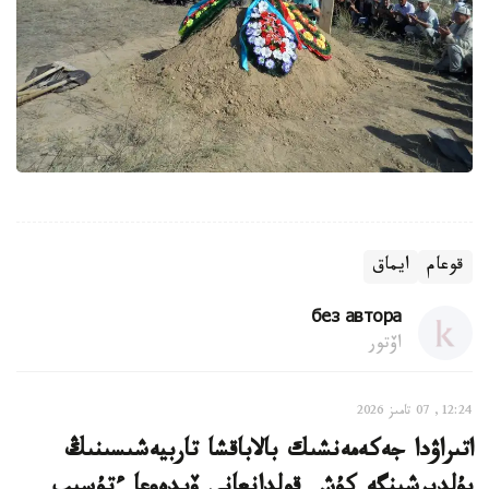
قوعام
ايماق
без автора
اۆتور
12:24, 07 تامىز 2026
اتىراۋدا جەكەمەنشىك بالاباقشا تاربيەشىسىنىڭ