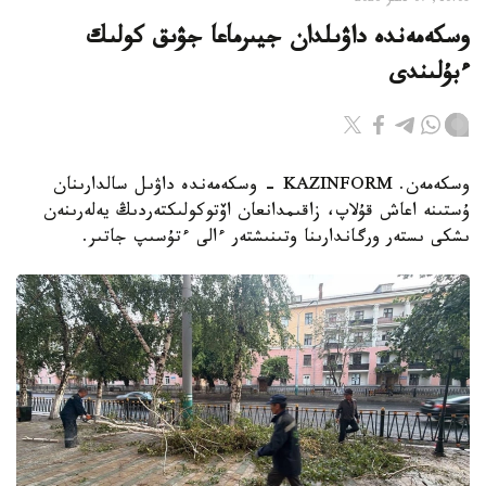
10:08, 07 تامىز 2026
وسكەمەندە داۋىلدان جيىرماعا جۋىق كولىك
ءبۇلىندى
وسكەمەن. KAZINFORM - وسكەمەندە داۋىل سالدارىنان
ۇستىنە اعاش قۇلاپ، زاقىمدانعان اۆتوكولىكتەردىڭ يەلەرىنەن
ىشكى ىستەر ورگاندارىنا وتىنىشتەر ءالى ءتۇسىپ جاتىر.