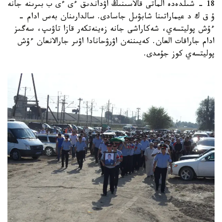
18 - شىلدەدە الماتى قالاسىنىڭ اۋداندىق ءى ءى ب بىرىنە جانە
ۇ ق ك د عيماراتىنا شابۋىل جاسادى. سالدارىنان بەس ادام -
ءۇش پوليتسەي، شەكاراشى جانە زەينەتكەر قازا تاۋىپ، سەگىز
ادام جاراقات العان. كەيىننەن اۋرۋحانادا اۋىر جارالانعان ءۇش
پوليتسەي كوز جۇمدى.