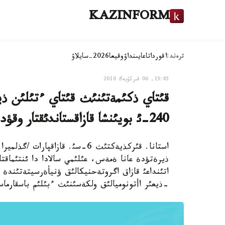
KAZINFORM
ترەند:
اقوردا
تاعايىنداۋ
وقيعا
2026-سايلاۋ
15:45, 06 قىركۇيەك 2010
240-ئ بويئنشا قازاقستاندئقتار وقؤدا - ق ح ر وكئلئ
استانا. قئركذيةكتئث 6-سئ. قازاقپ
ذيرةتؤدة عانا ةمةس، عئلئمي سالادا دا ئنتئماقت
اتئنداعئ قازاق اگروتةحنيكالئق ؤنيأةرسيتةتئند
-ذيعئر اأتونوميالئق ولكةسئنئث ءبئلئم باسقارماسئ