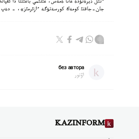
ءتئل ذيرةتؤدة عانا ةمةس، عئلئمي باعئتتا دا ئقپال
جان-جاقتئ كومةك كورسةتؤگة ءازئرمئز»، - دةپ تذ
без автора
اۆتور
KAZINFORM