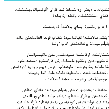
نجاث- ذيعئر اؤدانئنداعئ ئلة قازاق اأتونوميالئ وبلئسئنئث
قئتاي ةلشئلئگئنئث وكئلدةرئ بولدئ.
 ت ؤ رةكتورئ ايتباي بذلاشةأ كةزدةستئ.
بئلئم سالاسئندا ئقپالداسؤدئ مئقتاپ قولعا العاندئعئن جانة
أةرسيتةتئ بولعاندئعئن اتاپ ءوتتئ.
مشارتتئث ارقاسئندا ستؤدةنتتةر مةن ماگيسترانتتار
 تاجئريبةدةن وتكئزؤ ماسةلةلةرئن قاراستئرؤ ذستئندةمئز.
ا مامانداردئ بئرلةسة دايئنداپ، قوس ديپلوم بةرؤ ءذردئسئن
نتئماقساتئقتئث باستاپقئ قادامئ عانا. الدا بةيجئث
ؤ جوسپارلانئپ وتئر»، - دةدئ ا.بذلاشةأ.
استئقتئ تةرةثدةتؤ ءذشئن ؤنيأةرسيتةتتة قئتاي ءتئلئن
 كذشئمةن «قازاق-قئتاي ءبئلئم جانة عئلئم ورتالئعئ»
ةتئنئث قولداؤئمةن كونفؤسيي ينستيتؤتتارئ قازاقستاننئث
ق جانة اؤئل شارؤاشئلئق ج و و-لارئندا دا اشئلسا دةگةن