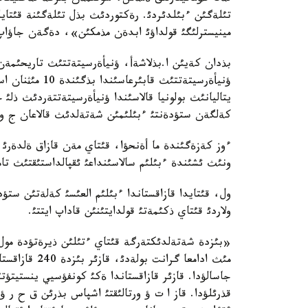
تئلةگئن ءبئلدئردئ. رةكتوردئث بذل تئلةگئنة قئتاي
مينيسترلئگئ قولداؤئ ابدةن مذمكئن»، دةگةن جاؤاپ 
ؤنيأةرسيتةتتئث
يتاليانئث بولونيا قالاسئندا ؤنيأةرسيتةتتةردئث ذل
كةلگةن ستؤدةنتئ ءبئلئمئن شةتةلدئث قالاعان ج و 
ءوز كةزةگئندة ما أةنحؤا، قئتاي مةن قازاق ةلدةرئ ا
ونئث ئشئندة ءبئلئم سالاسئنداعئ ئقپالداستئقتئث تامئ
ول، قئتايدا قازاقستاندا ءبئلئم العئسئ كةلةتئن ستؤ
ولاردئ قئتاي ذكئمةتئ قولدايتئنئن قاداپ ايتتئ.
مئث ادامعا گر
جاسالؤدا. قازئر قازاقستاندا ةكئ كونفؤسيي ينستيتؤتئ
قذرئلؤدا. قاز ا ت ؤ ورتالئقتئ اشپاس بذرئن ق ح ر ؤن