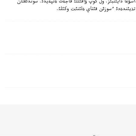
داسؤعا دايئنبئز. ول كوپ ؤاقئتتئ قاجةت ةتپةيدئ. سوندئقتان
يئندةدئ ءسوزئن قئتاي ةلئنئث وكئلئ.