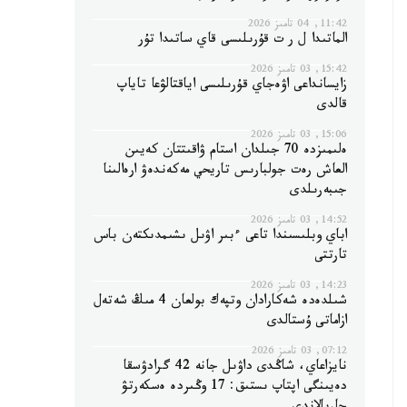
11:42, 04 تامىز 2026
الماتىدا ل ر ت قۇرىلىسى قاي ساتىدا تۇر
15:42, 03 تامىز 2026
زايسانداعى اۋەجاي قۇرىلىسى اياقتالۋعا تاياپ
قالدى
15:06, 03 تامىز 2026
ەلىمىزدە 70 جىلدان استام ۋاقىتتان كەيىن
العاش رەت جولبارىس تاريحي مەكەندەۋ ارەالىنا
جىبەرىلدى
14:52, 03 تامىز 2026
اباي وبلىسىندا تاعى ءبىر اۋىل ىشىمدىكتەن باس
تارتتى
14:23, 03 تامىز 2026
شىلدەدە شەكارادان وتپەك بولعان 4 مىڭ شەتەل
ازاماتى ۇستالدى
07:12, 03 تامىز 2026
نايزاعاي، شاڭدى داۋىل جانە 42 گرادۋسقا
دەيىنگى اپتاپ ىستىق: 17 وڭىردە ەسكەرتۋ