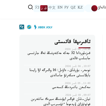
الداۋ
KZ
QZ
РУ
EN
中文
ق ز
ЎЗ
تاقىرىپقا قاتىستى
14:56, 06 تامىز 2026
قىزىلوردادا 32 جەكە مەكتەپتىڭ تەڭ جارتىسى
جابىلىپ قالدى
10:07, 06 تامىز 2026
نوسەر، بۇرشاق، داۋىل: 16 وڭىرگە اۋا رايىنا
بايلانىستى ەسكەرتۋ جاسالدى
11:40, 05 تامىز 2026
سەكسەن باتىردىڭ كىسەسى
09:07, 05 تامىز 2026
تيان-شان قوڭىر ايۋىنىڭ سيرەك ساتتەرىن
فوتوتۇزاق ۆيدەوعا ءتۇسىرىپ الدى