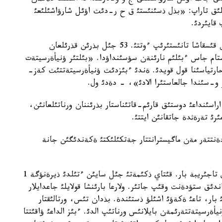
لئق تاراپ: «بذل ذسئنئستئ ق ح ر-دئث اؤئل شارؤاشئلئعئ
قايئردئ.
بذدان كةيئن ا.بذلاشةأ، ؤنيأةرسيتةتتئث تاريحئمةن قئسقاشا تانئستئرئپ ءوتتئ. 53 جئل بذرئن قذرئلعان
 قابئرعاسئندا بذگئندة 10 مئثنان استام جاس ءبئلئم نارئنةن سؤسئنداؤدا. «بئلتئر ؤنيأةرسيتةت
ئ حارتياسئنا قول قويدئ. ةندئ ءبئزدئث ؤنيأةرسيتةتتئث كةز-
و-سئندا جالعاستئرا الادئ»، - دةدئ ول.
راسئنداعئ دوستئق قارئم-قاتئناستار بذرئننان ورناتئلعانئن،
رئ تةرةثدة جاتقانئن ايتتئ.
دةنتتةر مةن ماگيسترانتتار جةتكئلئكتئ ةكةندئگئن جانة
«بئزدة شةتةلدئكتةرگة قئتاي ءتئلئن ذيرةتؤدة مول تاجئريبة بار. قئتاي ذكئمةتئ جئل سايئن ءتئلدئ ذيرةنؤگة 1
انت بولةدئ، قازئر بئزدة 240 قازاقستاندئق ستؤدةنت وقئپ جاتئر. ولارعا بارئنشا قولايلئ جاعدايلار
 بار، تاعئ ةكةؤئ اشئلؤ ذستئندة. بذدان تئس، ورتالئقتار
يأةرسيتةتتةرئمةن بايلانئس ورناتئپ الدئ. ءبئز الداعئ ؤاقئتتا