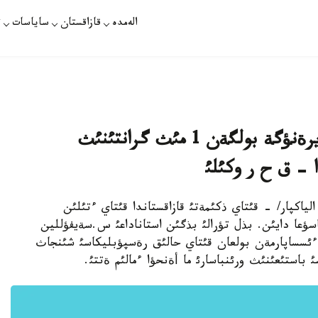
الەمدە
قازاقستان
ساياسات
ت
قئتاي ذكئمةتئنئث قئتاي ءتئلئن ذيرةنؤگة بولگةن 1 مئث گرانتئنئث
ارات /گذلميرا الياكپار/ - قئتاي ذكئمةتئ قازاقستاندا قئتاي ءتئلئن
اسؤعا دايئن. بذل تؤرالئ بذگئن استاناداعئ س.سةيفؤللين
ة ءئسساپارمةن بولعان قئتاي حالئق رةسپؤبليكاسئ شئنجاث
 باستئعئنئث ورئنباسارئ ما أةنحؤا ءمالئم ةتتئ.