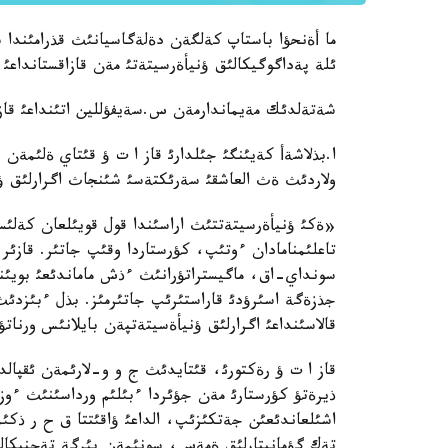
ما أةنحؤا باستاپ كةلگةن دةلةگاسيانئث قذرامئندا شئ
ئلة پةداگوگيكالئق ؤنيأةرسيتةتئ مةن قازاقستانداعئ 
شةتةلدئك مةيماندارمةن س.سةيفؤللين اتئنداعئ قاز ا
ا.بذلاشةأ كةيئنگئ جئلدارئ قاز ا ت ؤ قئتاي ةلئمةن ء
ولاردئث ةث العاشقئ سةرئكتةسئ شئنجاث اگرارلئق ؤني
«ةكئ ؤنيأةرسيتةتتئث اراسئندا قول قويئلعان كةلئسئ
تاعلئمنامادان ءوتئپ، كؤرستاردا وقئپ جاتئر. قازئر
سونداي-اق، ماگيستراتؤرانئث ءذش ماماندئعئ بويئنش
جذزةگة اسئرؤدئ قاراستئرئپ جاتئرمئز. بذل ءبئزدئث ئ
قالاسئنداعئ اگرارلئق ؤنيأةسيتةتپةن بايلانئس ورنات
قاز ا ت ؤ رةكتورئ، قئتايدئث ج و و-لارئمةن ئقپالد
ذيرةتؤ كؤرستارئ مةن جؤئردا ءبئلئم ورداسئنئث ءوز
اشئلعاندئعئن جةتكئزئپ، الداعئ ؤاقئتتا ق ح ر ذكئم
تةك گؤمانيتارلئق ةمةس، سونئمةن بئرگة تةحنيكالئ