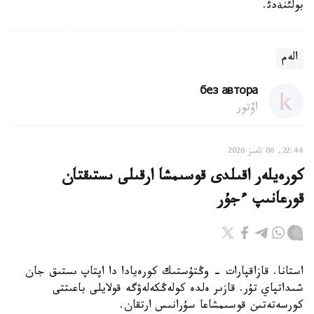
بولئنةدئ.
الەم
без автора
اۆتور
22:44, 06 تامىز 2026
كورەيلەر اقىلدى قوسىمشا ارقىلى ىستىقتان
قورعانىپ ءجۇر
استانا. قازاقپارات - وڭتۇستىك كورەيادا دا اپتاپ ىستىق جان
شىداتپاي تۇر. قازىر ەلدە كولەڭكەلەۋگە قولايلى باعىتتى
كورسەتەتىن قوسىمشاعا سۇرانىس ارتقان.