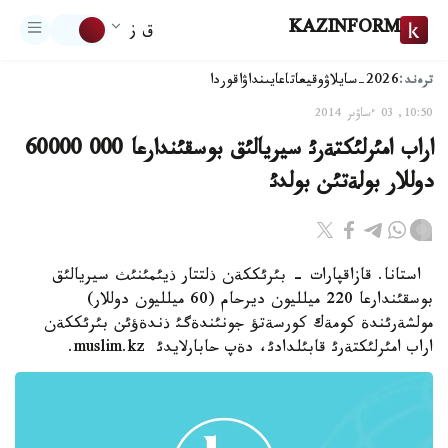
KAZINFORM
ق ز
ترەند:
2026-سايلاۋ
وقيعا
تاعايىنداۋ
اقوردا
10:50, 03 ءساۋىر 2014
اراب امئرلئكتةرئ سيريالئق بوسقئندارعا 000 60000
دوللار بولةتئن بولدئ
استانا. قازاقپارات - بئرئككةن ذلتتار ذيئمئنئث سيريالئق
بوسقئندارعا 220 ميلليون ديرحام (60 ميلليون دوللار)
مولشةرئندة كومةك كورسةتؤ جونئندةگئ ذندةؤئن بئرئككةن
اراب امئرلئكتةرئ قابئلدادئ، دةپ حابارلايدئ muslim.kz.