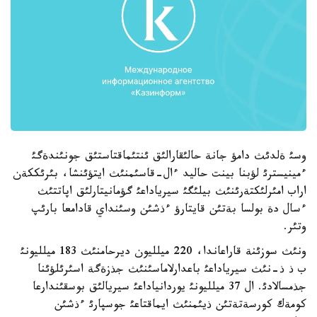
وسئ ةلدئث دامؤ جانة حالئقارالئق ئنتئماقتاستئق جونئندةگئ
ءمينيسترئ لؤبنا بينت حاليد ءال-قاسئمنئث ايتؤئنشا، بئرئككةن
اراب امئرلئكتةرئنئث بيلئگئ سيرياداعئ گؤمانيتارلئق اپاتتئث
ءسال دة بولسا بةتئن قايتارؤ ءذشئن وسئنداي قادامعا بارئپ
وتئر.
ونئث سوزئنة قاراعاندا، 220 ميلليون ديرحامنئث 183 ميلليونئ
ب ذ ذ-نئث سيرياداعئ باعدارلاماسئنئث جذزةگة اسئرئلؤئنا
جذمسالادئ. ال 37 ميلليونئ يوردانياداعئ سيريالئق بوسقئندارعا
كومةك كورسةتةتئن ذيئمنئث ايماقتاعئ جوسپارئ ءذشئن