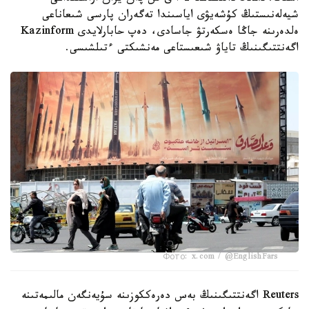
شيەلەنىستىڭ كۇشەيۋى اياسىندا تەگەران پارسى شىعاناعى
ەلدەرىنە جاڭا ەسكەرتۋ جاسادى، دەپ حابارلايدى Kazinform
اگەنتتىگىنىڭ تاياۋ شىعىستاعى مەنشىكتى ءتىلشىسى.
Фото: x.com / @EnglishFars
Reuters اگەنتتىگىنىڭ بەس دەرەككوزىنە سۇيەنگەن مالىمەتىنە