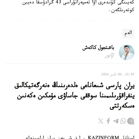
كەيىنگى كۇندەرى اۋا تەمپەراتۋراسى 43 گرادۋسقا دەيىن
كوتەرىلگەن.
الەم
باقىتجول كاكەش
اۆتور
21:43, 06 تامىز 2026
يران پارسى شىعاناعى ەلدەرىنىڭ ەنەرگەتيكالىق
ينفراقۇرىلىمىنا سوققى جاساۋى مۇمكىن ەكەنىن
ەسكەرتتى
استانا. KAZINFORM - ا ق ش پەن يران اراسىنداعى