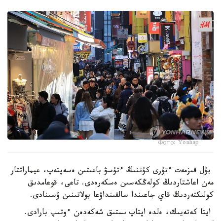
Фото: Yonhap
بۇل قىزمەت ءتۇرى كۇننىڭ ءتۇسۋ باعىتىن ەسەپتەپ، عيماراتتار
مەن اعاشتاردىڭ كولەڭكەسىن ەسكەرەدى. تاعى، قوعامدىق
كولىكتەردىڭ قاي جاعىندا سالقىنداۋعا بولاتىنىن ۇسىنادى.
ايتا كەتەيىك، ەلدە اپتاپ ىستىق شەكەدەن ءوتىپ بارادى.