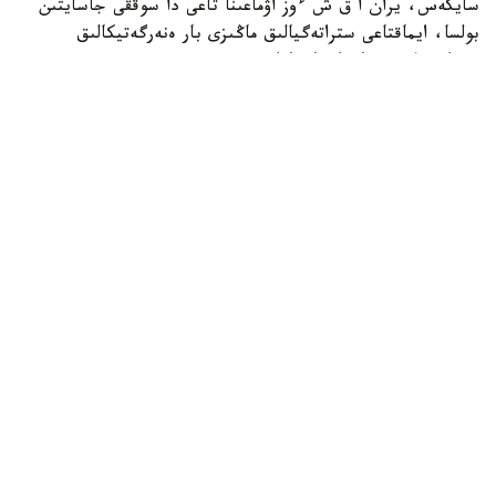
سايكەس، يران ا ق ش ءوز اۋماعىنا تاعى دا سوققى جاسايتىن
بولسا، ايماقتاعى ستراتەگيالىق ماڭىزى بار ەنەرگەتيكالىق
ينفراقۇرىلىم نىساندارىنا جاۋاپ رەتىندە سوققى بەرەتىنىن
مالىمدەگەن.
اگەنتتىك مالىمەتىنشە، بۇل ەسكەرتۋ ا ق ش پرەزيدەنتى دونالد
ترامپتىڭ 28 -شىلدەدە يراننىڭ ەنەرگەتيكالىق ينفراقۇرىلىمىنا
سوققى بەرۋ مۇمكىندىگىن جوققا شىعارماعان مالىمدەمەسىنەن
كەيىن جۇرگىزىلگەن ديپلوماتيالىق بايلانىستار بارىسىندا
جەتكىزىلگەن.
حابارلانعانداي، يراننىڭ سىرتقى ىستەر ءمينيسترى ابباس اراكچي
ساۋد ارابياسى، قاتار جانە تۇركياداعى ارىپتەستەرىمەن،
سونداي-اق پاكىستان ارمياسى شتابىنىڭ باسشىسىمەن
كەلىسسوزدەر وتكىزگەن. كەزدەسۋلەر بارىسىندا ول ا ق ش-تىڭ
سەرىكتەستەرىن ۆاشينگتونعا ىقپال ەتىپ، اسكەري
وپەراتسيالاردىڭ قايتا باستالۋىنا جول بەرمەۋگە شاقىرعان.
تەگەران شابۋىل جاسالعان جاعدايدا جاۋاپ سوققىلارى ا ق ش-
تىڭ اسكەري نىساندارىنا عانا ەمەس، پارسى شىعاناعى